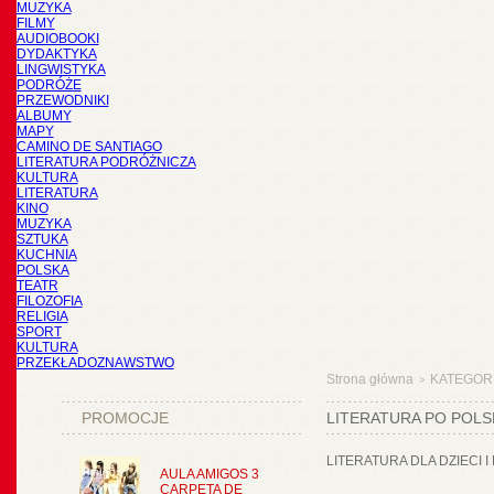
MUZYKA
FILMY
AUDIOBOOKI
DYDAKTYKA
LINGWISTYKA
PODRÓŻE
PRZEWODNIKI
ALBUMY
MAPY
CAMINO DE SANTIAGO
LITERATURA PODRÓŻNICZA
KULTURA
LITERATURA
KINO
MUZYKA
SZTUKA
KUCHNIA
POLSKA
TEATR
FILOZOFIA
RELIGIA
SPORT
KULTURA
PRZEKŁADOZNAWSTWO
Strona główna
KATEGOR
>
PROMOCJE
LITERATURA PO POLS
LITERATURA DLA DZIECI 
AULA AMIGOS 3
CARPETA DE