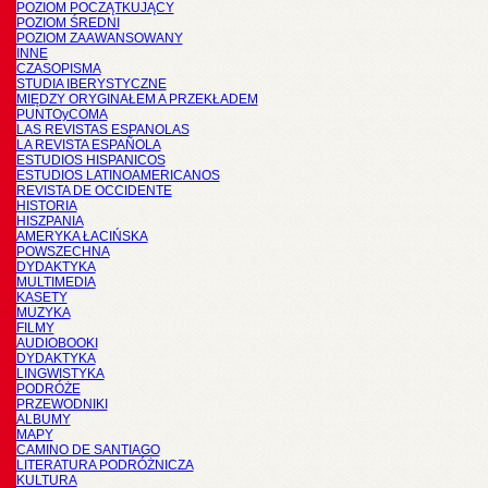
POZIOM POCZĄTKUJĄCY
POZIOM ŚREDNI
POZIOM ZAAWANSOWANY
INNE
CZASOPISMA
STUDIA IBERYSTYCZNE
MIĘDZY ORYGINAŁEM A PRZEKŁADEM
PUNTOyCOMA
LAS REVISTAS ESPANOLAS
LA REVISTA ESPAÑOLA
ESTUDIOS HISPANICOS
ESTUDIOS LATINOAMERICANOS
REVISTA DE OCCIDENTE
HISTORIA
HISZPANIA
AMERYKA ŁACIŃSKA
POWSZECHNA
DYDAKTYKA
MULTIMEDIA
KASETY
MUZYKA
FILMY
AUDIOBOOKI
DYDAKTYKA
LINGWISTYKA
PODRÓŻE
PRZEWODNIKI
ALBUMY
MAPY
CAMINO DE SANTIAGO
LITERATURA PODRÓŻNICZA
KULTURA