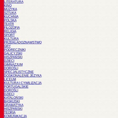
LITERATURA
KINO
MUZYKA
SZTUKA
KUCHNIA
POLSKA
TEATR
FILOZOFIA
RELIGIA
SPORT
KULTURA
PRZEKŁADOZNAWSTWO
GRY
PODRĘCZNIKI
GALICYJSKI
HISZPAŃSKI
DZIECI
GIMNAZJUM
DOROŚLI
SPECJALISTYCZNE
DOSKONALENIE JĘZYKA
LICEUM
KULTURA I CYWILIZACJA
PORTUGALSKIE
DOROŚLI
DZIECI
KATALOŃSKI
BASKIJSKI
GRAMATYKA
HISZPAŃSKI
TEORIA
KOMUNIKACJA