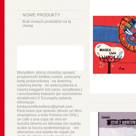
NOWE PRODUKTY
Brak nowych produktów na tą
chwilę
Wszystkim, którzy chcieliby sprawić
przyjemność bliskiej osobie, polecamy
kartę podarunkową - na dowolną,
ustaloną kwotę - do wykorzystania w
naszej księgarni (od zaraz, wysyłkowo:)
i wrocławskiej kawiarni (po wznowieniu
działalności:)! Szczegóły, pytania,
informacje -
fundacionlibroslibres@gmail.com.
Para todos que quieran ofrecer un libro
(mandamos a toda Polonia con DHL),
un
café o
una copa de vino en
nuestra
librería
en Wrocław (en cuanto
acabe la locura epidemiológica) - les
ofrecemos una tarjeta de regalo (la