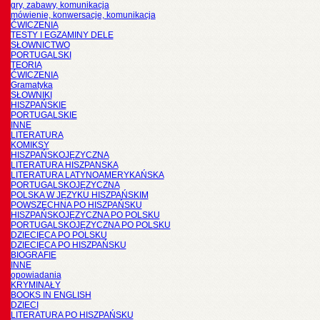
gry, zabawy, komunikacja
mówienie, konwersacje, komunikacja
ĆWICZENIA
TESTY I EGZAMINY DELE
SŁOWNICTWO
PORTUGALSKI
TEORIA
ĆWICZENIA
Gramatyka
SŁOWNIKI
HISZPAŃSKIE
PORTUGALSKIE
INNE
LITERATURA
KOMIKSY
HISZPAŃSKOJĘZYCZNA
LITERATURA HISZPANSKA
LITERATURA LATYNOAMERYKAŃSKA
PORTUGALSKOJĘZYCZNA
POLSKA W JĘZYKU HISZPAŃSKIM
POWSZECHNA PO HISZPAŃSKU
HISZPAŃSKOJĘZYCZNA PO POLSKU
PORTUGALSKOJĘZYCZNA PO POLSKU
DZIECIĘCA PO POLSKU
DZIECIĘCA PO HISZPAŃSKU
BIOGRAFIE
INNE
opowiadania
KRYMINAŁY
BOOKS IN ENGLISH
DZIECI
LITERATURA PO HISZPAŃSKU