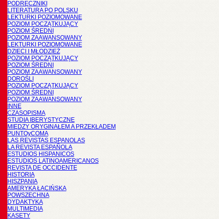
PODRĘCZNIKI
LITERATURA PO POLSKU
LEKTURKI POZIOMOWANE
POZIOM POCZĄTKUJĄCY
POZIOM ŚREDNI
POZIOM ZAAWANSOWANY
LEKTURKI POZIOMOWANE
DZIECI I MŁODZIEŻ
POZIOM POCZĄTKUJĄCY
POZIOM ŚREDNI
POZIOM ZAAWANSOWANY
DOROŚLI
POZIOM POCZĄTKUJĄCY
POZIOM ŚREDNI
POZIOM ZAAWANSOWANY
INNE
CZASOPISMA
STUDIA IBERYSTYCZNE
MIĘDZY ORYGINAŁEM A PRZEKŁADEM
PUNTOyCOMA
LAS REVISTAS ESPANOLAS
LA REVISTA ESPAÑOLA
ESTUDIOS HISPANICOS
ESTUDIOS LATINOAMERICANOS
REVISTA DE OCCIDENTE
HISTORIA
HISZPANIA
AMERYKA ŁACIŃSKA
POWSZECHNA
DYDAKTYKA
MULTIMEDIA
KASETY