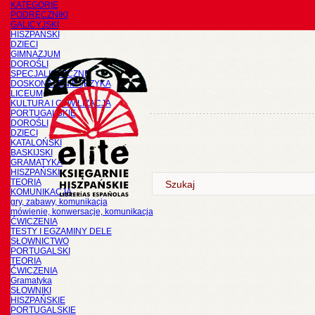
KATEGORIE
PODRĘCZNIKI
GALICYJSKI
HISZPAŃSKI
DZIECI
GIMNAZJUM
DOROŚLI
SPECJALISTYCZNE
DOSKONALENIE JĘZYKA
LICEUM
KULTURA I CYWILIZACJA
PORTUGALSKIE
DOROŚLI
DZIECI
KATALOŃSKI
BASKIJSKI
GRAMATYKA
HISZPAŃSKI
TEORIA
KOMUNIKACJA
gry, zabawy, komunikacja
mówienie, konwersacje, komunikacja
ĆWICZENIA
TESTY I EGZAMINY DELE
SŁOWNICTWO
PORTUGALSKI
TEORIA
ĆWICZENIA
Gramatyka
SŁOWNIKI
HISZPAŃSKIE
PORTUGALSKIE