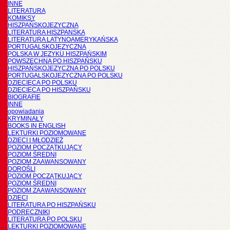
INNE
LITERATURA
KOMIKSY
HISZPAŃSKOJĘZYCZNA
LITERATURA HISZPANSKA
LITERATURA LATYNOAMERYKAŃSKA
PORTUGALSKOJĘZYCZNA
POLSKA W JĘZYKU HISZPAŃSKIM
POWSZECHNA PO HISZPAŃSKU
HISZPAŃSKOJĘZYCZNA PO POLSKU
PORTUGALSKOJĘZYCZNA PO POLSKU
DZIECIĘCA PO POLSKU
DZIECIĘCA PO HISZPAŃSKU
BIOGRAFIE
INNE
opowiadania
KRYMINAŁY
BOOKS IN ENGLISH
LEKTURKI POZIOMOWANE
DZIECI I MŁODZIEŻ
POZIOM POCZĄTKUJĄCY
POZIOM ŚREDNI
POZIOM ZAAWANSOWANY
DOROŚLI
POZIOM POCZĄTKUJĄCY
POZIOM ŚREDNI
POZIOM ZAAWANSOWANY
DZIECI
LITERATURA PO HISZPAŃSKU
PODRĘCZNIKI
LITERATURA PO POLSKU
LEKTURKI POZIOMOWANE