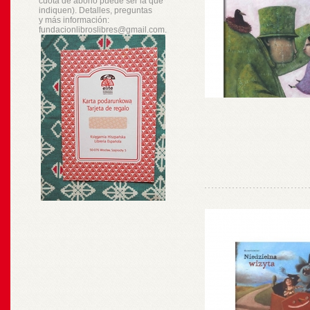
cuota de abono puede ser la que
indiquen). Detalles, preguntas
y
más
información:
fundacionlibroslibres@gmail.com.