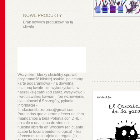
NOWE PRODUKTY
Brak nowych produktów na tą
chwilę
Wszystkim, którzy chcieliby sprawić
przyjemność bliskiej osobie, polecamy
kartę podarunkową - na dowolną,
ustaloną kwotę - do wykorzystania w
naszej księgarni (od zaraz, wysyłkowo:)
i wrocławskiej kawiarni (po wznowieniu
działalności:)! Szczegóły, pytania,
informacje -
fundacionlibroslibres@gmail.com.
Para todos que quieran ofrecer un libro
(mandamos a toda Polonia con DHL),
un
café o
una copa de vino en
nuestra
librería
en Wrocław (en cuanto
acabe la locura epidemiológica) - les
ofrecemos una tarjeta de regalo (la