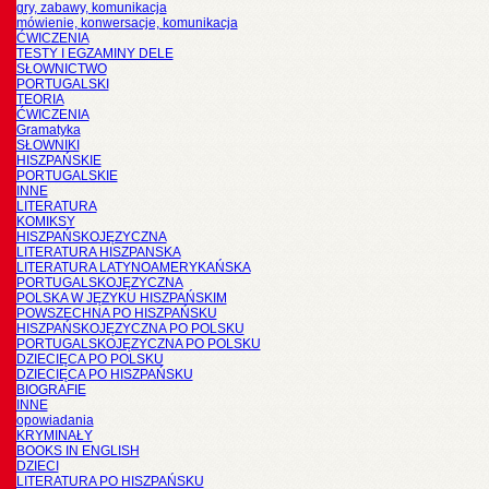
gry, zabawy, komunikacja
mówienie, konwersacje, komunikacja
ĆWICZENIA
TESTY I EGZAMINY DELE
SŁOWNICTWO
PORTUGALSKI
TEORIA
ĆWICZENIA
Gramatyka
SŁOWNIKI
HISZPAŃSKIE
PORTUGALSKIE
INNE
LITERATURA
KOMIKSY
HISZPAŃSKOJĘZYCZNA
LITERATURA HISZPANSKA
LITERATURA LATYNOAMERYKAŃSKA
PORTUGALSKOJĘZYCZNA
POLSKA W JĘZYKU HISZPAŃSKIM
POWSZECHNA PO HISZPAŃSKU
HISZPAŃSKOJĘZYCZNA PO POLSKU
PORTUGALSKOJĘZYCZNA PO POLSKU
DZIECIĘCA PO POLSKU
DZIECIĘCA PO HISZPAŃSKU
BIOGRAFIE
INNE
opowiadania
KRYMINAŁY
BOOKS IN ENGLISH
DZIECI
LITERATURA PO HISZPAŃSKU