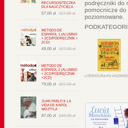
podręczniki do 
RECURSOS/TECZKA
DLA NAUCZYCIELA
pomocnicze do n
57,00 zł
117,00 zł
poziomowane.
PODKATEGORI
METODO DE
ESPAŃOL 1 (ALUMNO
+ 2CD/PODRĘCZNIK +
2CD)
49,00 zł
107,00 zł
METODO DE
ESPAŃOL 2 (ALUMNO
+ 2CD/PODRĘCZNIK
LITERATURA PO HISZPAŃ
+2CD)
79,00 zł
107,00 zł
JUAN PABLO II: LA
VIDA DE KAROL
WOJTYLA
87,00 zł
143,00 zł