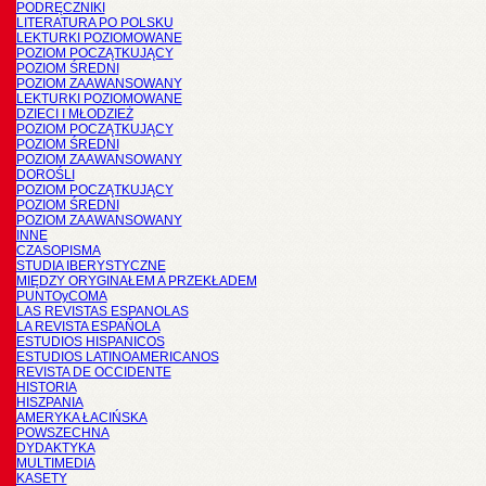
PODRĘCZNIKI
LITERATURA PO POLSKU
LEKTURKI POZIOMOWANE
POZIOM POCZĄTKUJĄCY
POZIOM ŚREDNI
POZIOM ZAAWANSOWANY
LEKTURKI POZIOMOWANE
DZIECI I MŁODZIEŻ
POZIOM POCZĄTKUJĄCY
POZIOM ŚREDNI
POZIOM ZAAWANSOWANY
DOROŚLI
POZIOM POCZĄTKUJĄCY
POZIOM ŚREDNI
POZIOM ZAAWANSOWANY
INNE
CZASOPISMA
STUDIA IBERYSTYCZNE
MIĘDZY ORYGINAŁEM A PRZEKŁADEM
PUNTOyCOMA
LAS REVISTAS ESPANOLAS
LA REVISTA ESPAÑOLA
ESTUDIOS HISPANICOS
ESTUDIOS LATINOAMERICANOS
REVISTA DE OCCIDENTE
HISTORIA
HISZPANIA
AMERYKA ŁACIŃSKA
POWSZECHNA
DYDAKTYKA
MULTIMEDIA
KASETY