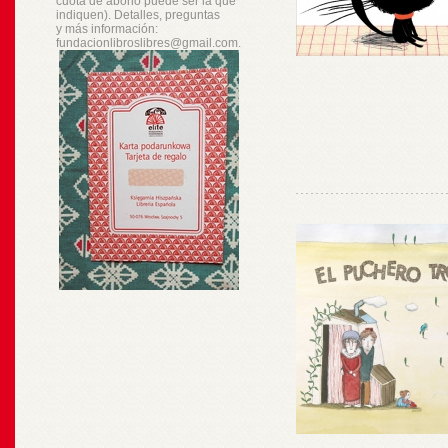
cuota de abono puede ser la que
indiquen). Detalles, preguntas
y
más
información:
fundacionlibroslibres@gmail.com.