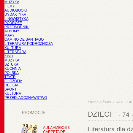
MUZYKA
FILMY
AUDIOBOOKI
DYDAKTYKA
LINGWISTYKA
PODRÓŻE
PRZEWODNIKI
ALBUMY
MAPY
CAMINO DE SANTIAGO
LITERATURA PODRÓŻNICZA
KULTURA
LITERATURA
KINO
MUZYKA
SZTUKA
KUCHNIA
POLSKA
TEATR
FILOZOFIA
RELIGIA
SPORT
KULTURA
PRZEKŁADOZNAWSTWO
Strona główna
KATEGOR
>
PROMOCJE
DZIECI
- 74 
AULA AMIGOS 3
Literatura dla d
CARPETA DE