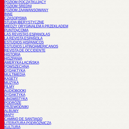
POZIOM POCZĄTKUJĄCY
POZIOM ŚREDNI
POZIOM ZAAWANSOWANY
INNE
CZASOPISMA
STUDIA IBERYSTYCZNE
MIĘDZY ORYGINAŁEM A PRZEKŁADEM
PUNTOyCOMA
LAS REVISTAS ESPANOLAS
LA REVISTA ESPAÑOLA
ESTUDIOS HISPANICOS
ESTUDIOS LATINOAMERICANOS
REVISTA DE OCCIDENTE
HISTORIA
HISZPANIA
AMERYKA ŁACIŃSKA
POWSZECHNA
DYDAKTYKA
MULTIMEDIA
KASETY
MUZYKA
FILMY
AUDIOBOOKI
DYDAKTYKA
LINGWISTYKA
PODRÓŻE
PRZEWODNIKI
ALBUMY
MAPY
CAMINO DE SANTIAGO
LITERATURA PODRÓŻNICZA
KULTURA