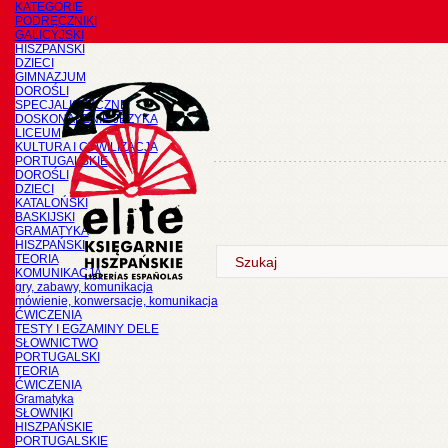
KATEGORIE
PODRĘCZNIKI
GALICYJSKI
HISZPAŃSKI
DZIECI
GIMNAZJUM
DOROŚLI
SPECJALISTYCZNE
DOSKONALENIE JĘZYKA
LICEUM
KULTURA I CYWILIZACJA
PORTUGALSKIE
DOROŚLI
DZIECI
KATALOŃSKI
BASKIJSKI
GRAMATYKA
HISZPAŃSKI
TEORIA
KOMUNIKACJA
gry, zabawy, komunikacja
mówienie, konwersacje, komunikacja
ĆWICZENIA
TESTY I EGZAMINY DELE
SŁOWNICTWO
PORTUGALSKI
TEORIA
ĆWICZENIA
Gramatyka
SŁOWNIKI
HISZPAŃSKIE
PORTUGALSKIE