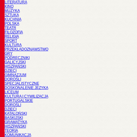
LITERATURA
KINO
MUZYKA
SZTUKA
KUCHNIA
POLSKA
TEATR
FILOZOFIA
RELIGIA
SPORT
KULTURA
PRZEKŁADOZNAWSTWO
GRY
PODRĘCZNIKI
GALICYJSKI
HISZPAŃSKI
DZIECI
GIMNAZJUM
DOROŚLI
SPECJALISTYCZNE
DOSKONALENIE JĘZYKA
LICEUM
KULTURA I CYWILIZACJA
PORTUGALSKIE
DOROŚLI
DZIECI
KATALOŃSKI
BASKIJSKI
GRAMATYKA
HISZPAŃSKI
TEORIA
KOMUNIKACJA