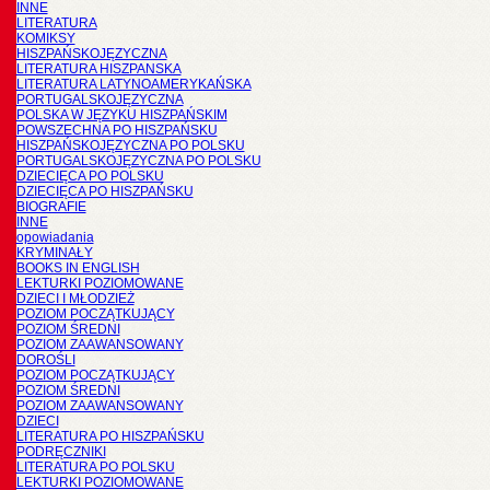
INNE
LITERATURA
KOMIKSY
HISZPAŃSKOJĘZYCZNA
LITERATURA HISZPANSKA
LITERATURA LATYNOAMERYKAŃSKA
PORTUGALSKOJĘZYCZNA
POLSKA W JĘZYKU HISZPAŃSKIM
POWSZECHNA PO HISZPAŃSKU
HISZPAŃSKOJĘZYCZNA PO POLSKU
PORTUGALSKOJĘZYCZNA PO POLSKU
DZIECIĘCA PO POLSKU
DZIECIĘCA PO HISZPAŃSKU
BIOGRAFIE
INNE
opowiadania
KRYMINAŁY
BOOKS IN ENGLISH
LEKTURKI POZIOMOWANE
DZIECI I MŁODZIEŻ
POZIOM POCZĄTKUJĄCY
POZIOM ŚREDNI
POZIOM ZAAWANSOWANY
DOROŚLI
POZIOM POCZĄTKUJĄCY
POZIOM ŚREDNI
POZIOM ZAAWANSOWANY
DZIECI
LITERATURA PO HISZPAŃSKU
PODRĘCZNIKI
LITERATURA PO POLSKU
LEKTURKI POZIOMOWANE