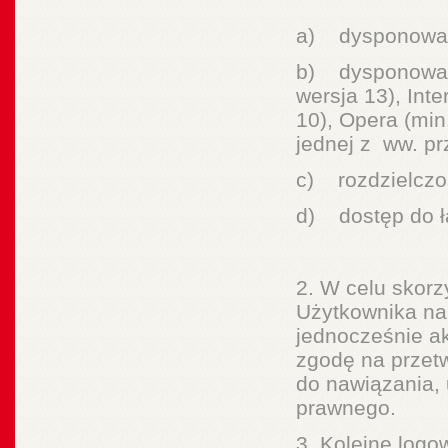
a) dysponowan
b) dysponowani
wersja 13), Inte
10), Opera (min
jednej z ww. pr
c) rozdzielczo
d) dostęp do ł
2. W celu skorz
Użytkownika na
jednocześnie a
zgodę na przet
do nawiązania, 
prawnego.
3. Kolejne logo