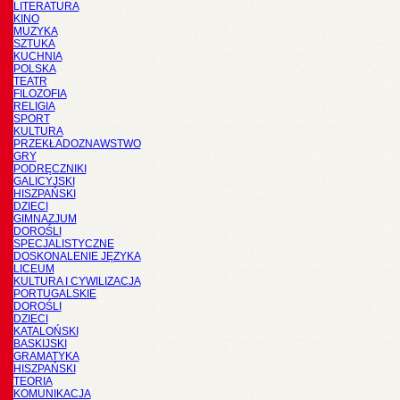
LITERATURA
KINO
MUZYKA
SZTUKA
KUCHNIA
POLSKA
TEATR
FILOZOFIA
RELIGIA
SPORT
KULTURA
PRZEKŁADOZNAWSTWO
GRY
PODRĘCZNIKI
GALICYJSKI
HISZPAŃSKI
DZIECI
GIMNAZJUM
DOROŚLI
SPECJALISTYCZNE
DOSKONALENIE JĘZYKA
LICEUM
KULTURA I CYWILIZACJA
PORTUGALSKIE
DOROŚLI
DZIECI
KATALOŃSKI
BASKIJSKI
GRAMATYKA
HISZPAŃSKI
TEORIA
KOMUNIKACJA