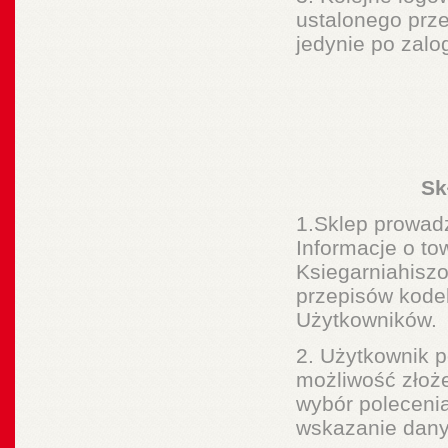
ustalonego prze
jedynie po zalo
Sk
1.Sklep prowadz
Informacje o t
Ksiegarniahiszo
przepisów kodek
Użytkowników.
2. Użytkownik p
możliwość złoże
wybór polecenia
wskazanie danyc