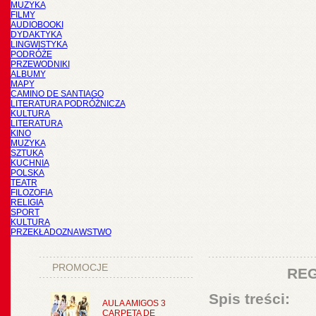
MUZYKA
FILMY
AUDIOBOOKI
DYDAKTYKA
LINGWISTYKA
PODRÓŻE
PRZEWODNIKI
ALBUMY
MAPY
CAMINO DE SANTIAGO
LITERATURA PODRÓŻNICZA
KULTURA
LITERATURA
KINO
MUZYKA
SZTUKA
KUCHNIA
POLSKA
TEATR
FILOZOFIA
RELIGIA
SPORT
KULTURA
PRZEKŁADOZNAWSTWO
PROMOCJE
REG
Spis treści:
AULA AMIGOS 3
CARPETA DE