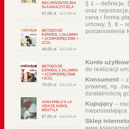
§ 1 – definicje,
RECURSOS/TECZKA
DLA NAUCZYCIELA
oraz rejestracj
57,00 zł
117,00 zł
cena i forma pła
umowy, § 8 – r
postanowienia
METODO DE
ESPAŃOL 1 (ALUMNO
+ 2CD/PODRĘCZNIK +
2CD)
49,00 zł
107,00 zł
Konto użytkow
METODO DE
do realizacji u
ESPAŃOL 2 (ALUMNO
+ 2CD/PODRĘCZNIK
Konsument
– z
+2CD)
79,00 zł
107,00 zł
prawnej, np. za
działalnością 
JUAN PABLO II: LA
Kupujący
– oso
VIDA DE KAROL
nieposiadająca
WOJTYLA
87,00 zł
143,00 zł
Sklep internet
www.ksiegarnia