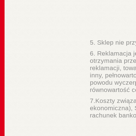
5. Sklep nie pr
6. Reklamacja j
otrzymania prz
reklamacji, tow
inny, pełnowarto
powodu wyczerp
równowartość c
7.Koszty związ
ekonomiczna), 
rachunek banko