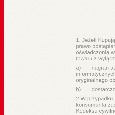
1. Jeżeli Kupu
prawo odstąpie
oświadczenia w 
towaru z wyłąc
a) nagrań audi
informatycznyc
oryginalnego o
b) dostarczon
2.W przypadku 
konsumenta zas
Kodeksu cywil