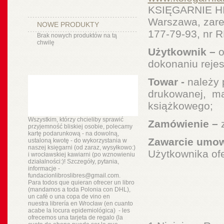
KSIĘGARNIE HI
Warszawa, zar
NOWE PRODUKTY
177-79-93, nr
Brak nowych produktów na tą
chwilę
Użytkownik –
o
dokonaniu rejes
Towar -
należy 
drukowanej, ma
książkowego;
Wszystkim, którzy chcieliby sprawić
Zamówienie –
z
przyjemność bliskiej osobie, polecamy
kartę podarunkową - na dowolną,
Zawarcie umo
ustaloną kwotę - do wykorzystania w
naszej księgarni (od zaraz, wysyłkowo:)
Użytkownika of
i wrocławskiej kawiarni (po wznowieniu
działalności:)! Szczegóły, pytania,
informacje -
fundacionlibroslibres@gmail.com.
Para todos que quieran ofrecer un libro
(mandamos a toda Polonia con DHL),
un
café o
una copa de vino en
nuestra
librería
en Wrocław (en cuanto
acabe la locura epidemiológica) - les
ofrecemos una tarjeta de regalo (la