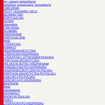
gry, zabawy, komunikacja
mówienie, konwersacje, komunikacja
ĆWICZENIA
TESTY I EGZAMINY DELE
SŁOWNICTWO
PORTUGALSKI
TEORIA
Gramatyka
ĆWICZENIA
SŁOWNIKI
HISZPAŃSKIE
PORTUGALSKIE
INNE
LITERATURA
KOMIKSY
HISZPAŃSKOJĘZYCZNA
LITERATURA HISZPANSKA
LITERATURA LATYNOAMERYKAŃSKA
PORTUGALSKOJĘZYCZNA
POLSKA W JĘZYKU HISZPAŃSKIM
POWSZECHNA PO HISZPAŃSKU
HISZPAŃSKOJĘZYCZNA PO POLSKU
PORTUGALSKOJĘZYCZNA PO POLSKU
DZIECIĘCA PO POLSKU
DZIECIĘCA PO HISZPAŃSKU
BIOGRAFIE
INNE
opowiadania
KRYMINAŁY
BOOKS IN ENGLISH
DZIECI
LITERATURA PO HISZPAŃSKU