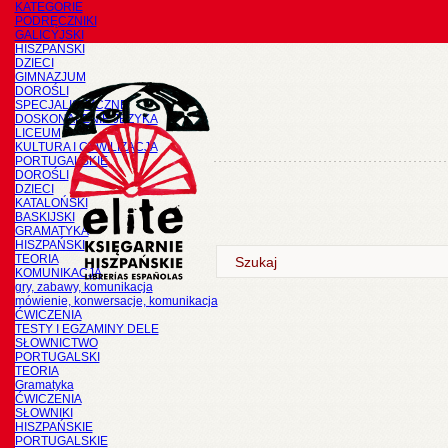
KATEGORIE
PODRĘCZNIKI
GALICYJSKI
HISZPAŃSKI
DZIECI
GIMNAZJUM
DOROŚLI
SPECJALISTYCZNE
DOSKONALENIE JĘZYKA
LICEUM
KULTURA I CYWILIZACJA
PORTUGALSKIE
DOROŚLI
DZIECI
KATALOŃSKI
BASKIJSKI
GRAMATYKA
HISZPAŃSKI
TEORIA
KOMUNIKACJA
gry, zabawy, komunikacja
mówienie, konwersacje, komunikacja
ĆWICZENIA
TESTY I EGZAMINY DELE
SŁOWNICTWO
PORTUGALSKI
TEORIA
Gramatyka
ĆWICZENIA
SŁOWNIKI
HISZPAŃSKIE
PORTUGALSKIE