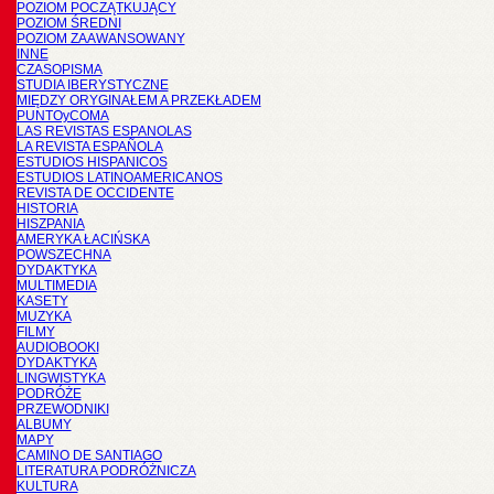
POZIOM POCZĄTKUJĄCY
POZIOM ŚREDNI
POZIOM ZAAWANSOWANY
INNE
CZASOPISMA
STUDIA IBERYSTYCZNE
MIĘDZY ORYGINAŁEM A PRZEKŁADEM
PUNTOyCOMA
LAS REVISTAS ESPANOLAS
LA REVISTA ESPAÑOLA
ESTUDIOS HISPANICOS
ESTUDIOS LATINOAMERICANOS
REVISTA DE OCCIDENTE
HISTORIA
HISZPANIA
AMERYKA ŁACIŃSKA
POWSZECHNA
DYDAKTYKA
MULTIMEDIA
KASETY
MUZYKA
FILMY
AUDIOBOOKI
DYDAKTYKA
LINGWISTYKA
PODRÓŻE
PRZEWODNIKI
ALBUMY
MAPY
CAMINO DE SANTIAGO
LITERATURA PODRÓŻNICZA
KULTURA