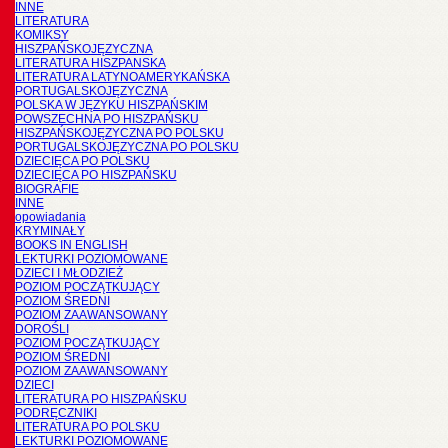
INNE
LITERATURA
KOMIKSY
HISZPAŃSKOJĘZYCZNA
LITERATURA HISZPANSKA
LITERATURA LATYNOAMERYKAŃSKA
PORTUGALSKOJĘZYCZNA
POLSKA W JĘZYKU HISZPAŃSKIM
POWSZECHNA PO HISZPAŃSKU
HISZPAŃSKOJĘZYCZNA PO POLSKU
PORTUGALSKOJĘZYCZNA PO POLSKU
DZIECIĘCA PO POLSKU
DZIECIĘCA PO HISZPAŃSKU
BIOGRAFIE
INNE
opowiadania
KRYMINAŁY
BOOKS IN ENGLISH
LEKTURKI POZIOMOWANE
DZIECI I MŁODZIEŻ
POZIOM POCZĄTKUJĄCY
POZIOM ŚREDNI
POZIOM ZAAWANSOWANY
DOROŚLI
POZIOM POCZĄTKUJĄCY
POZIOM ŚREDNI
POZIOM ZAAWANSOWANY
DZIECI
LITERATURA PO HISZPAŃSKU
PODRĘCZNIKI
LITERATURA PO POLSKU
LEKTURKI POZIOMOWANE