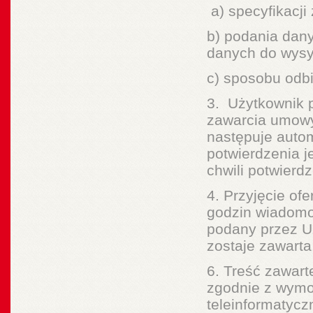
a) specyfikacji 
b) podania dany
danych do wysy
c) sposobu odbio
3. Użytkownik p
zawarcia umowy
następuje aut
potwierdzenia j
chwili potwierdze
4. Przyjęcie of
godzin wiadomo
podany przez Uż
zostaje zawarta
6. Treść zawar
zgodnie z wymo
teleinformatycz