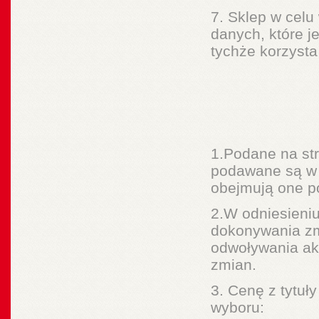
7. Sklep w cel
danych, które j
tychże korzysta 
1.Podane na str
podawane są w z
obejmują one p
2.W odniesieniu
dokonywania zm
odwoływania ak
zmian.
3. Cenę z tytu
wyboru: