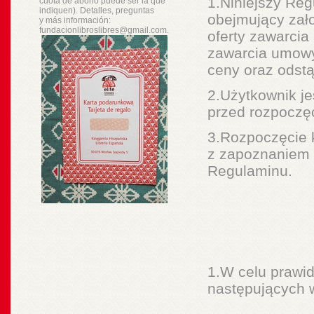
1.Niniejszy Reg
cuota de abono puede ser la que
indiquen). Detalles, preguntas
obejmujący zał
y
más
información:
fundacionlibroslibres@gmail.com.
oferty zawarci
zawarcia umowy
ceny oraz odst
2.Użytkownik je
przed rozpoczęc
3.Rozpoczęcie 
z zapoznaniem s
Regulaminu.
1.W celu prawi
następujących 