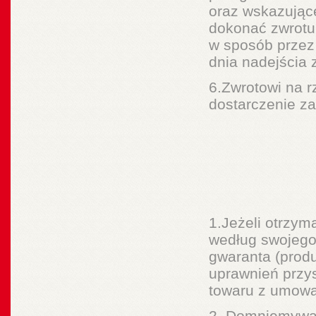
oraz wskazując
dokonać zwrotu 
w sposób przez 
dnia nadejścia
6.Zwrotowi na r
dostarczenie z
1.Jeżeli otrzym
według swojego
gwaranta (produ
uprawnień przy
towaru z umową
2. Domniemywa 