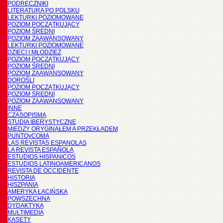
PODRĘCZNIKI
LITERATURA PO POLSKU
LEKTURKI POZIOMOWANE
POZIOM POCZĄTKUJĄCY
POZIOM ŚREDNI
POZIOM ZAAWANSOWANY
LEKTURKI POZIOMOWANE
DZIECI I MŁODZIEŻ
POZIOM POCZĄTKUJĄCY
POZIOM ŚREDNI
POZIOM ZAAWANSOWANY
DOROŚLI
POZIOM POCZĄTKUJĄCY
POZIOM ŚREDNI
POZIOM ZAAWANSOWANY
INNE
CZASOPISMA
STUDIA IBERYSTYCZNE
MIĘDZY ORYGINAŁEM A PRZEKŁADEM
PUNTOyCOMA
LAS REVISTAS ESPANOLAS
LA REVISTA ESPAÑOLA
ESTUDIOS HISPANICOS
ESTUDIOS LATINOAMERICANOS
REVISTA DE OCCIDENTE
HISTORIA
HISZPANIA
AMERYKA ŁACIŃSKA
POWSZECHNA
DYDAKTYKA
MULTIMEDIA
KASETY