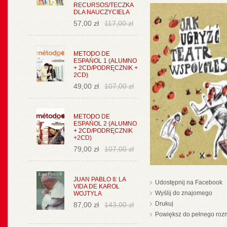
RECURSOS/TECZKA
DLA NAUCZYCIELA
57,00 zł
117,00 zł
METODO DE
ESPAŃOL 1 (ALUMNO
+ 2CD/PODRĘCZNIK +
2CD)
49,00 zł
107,00 zł
METODO DE
ESPAŃOL 2 (ALUMNO
+ 2CD/PODRĘCZNIK
+2CD)
79,00 zł
107,00 zł
JUAN PABLO II: LA
Udostępnij na Facebook
VIDA DE KAROL
Wyślij do znajomego
WOJTYLA
Drukuj
87,00 zł
143,00 zł
Powiększ do pełnego roz