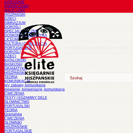
KATEGORIE
PODRĘCZNIKI
GALICYJSKI
HISZPAŃSKI
DZIECI
GIMNAZJUM
DOROŚLI
SPECJALISTYCZNE
DOSKONALENIE JĘZYKA
LICEUM
KULTURA I CYWILIZACJA
PORTUGALSKIE
DOROŚLI
DZIECI
KATALOŃSKI
BASKIJSKI
GRAMATYKA
HISZPAŃSKI
TEORIA
KOMUNIKACJA
gry, zabawy, komunikacja
mówienie, konwersacje, komunikacja
ĆWICZENIA
TESTY I EGZAMINY DELE
SŁOWNICTWO
PORTUGALSKI
TEORIA
Gramatyka
ĆWICZENIA
SŁOWNIKI
HISZPAŃSKIE
PORTUGALSKIE