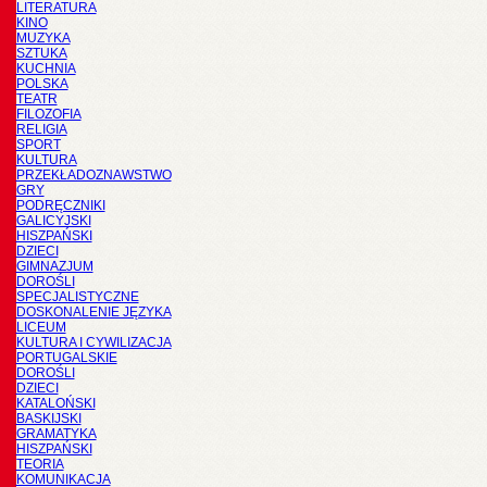
LITERATURA
KINO
MUZYKA
SZTUKA
KUCHNIA
POLSKA
TEATR
FILOZOFIA
RELIGIA
SPORT
KULTURA
PRZEKŁADOZNAWSTWO
GRY
PODRĘCZNIKI
GALICYJSKI
HISZPAŃSKI
DZIECI
GIMNAZJUM
DOROŚLI
SPECJALISTYCZNE
DOSKONALENIE JĘZYKA
LICEUM
KULTURA I CYWILIZACJA
PORTUGALSKIE
DOROŚLI
DZIECI
KATALOŃSKI
BASKIJSKI
GRAMATYKA
HISZPAŃSKI
TEORIA
KOMUNIKACJA