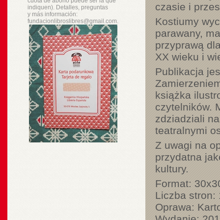
cuota de abono puede ser la que
czasie i przes
indiquen). Detalles, preguntas
y
más
información:
Kostiumy wyci
fundacionlibroslibres@gmail.com.
parawany, mas
przyprawą dla
XX wieku i wi
Publikacja j
Zamierzeniem
książka ilust
czytelników. M
zdziadziali na
teatralnymi 
Z uwagi na o
przydatna jak
kultury.
Format:
30x3
Liczba stron:
Oprawa:
Kart
Wydanie:
201