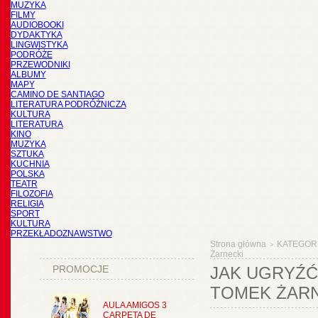
MUZYKA
FILMY
AUDIOBOOKI
DYDAKTYKA
LINGWISTYKA
PODRÓŻE
PRZEWODNIKI
ALBUMY
MAPY
CAMINO DE SANTIAGO
LITERATURA PODRÓŻNICZA
KULTURA
LITERATURA
KINO
MUZYKA
SZTUKA
KUCHNIA
POLSKA
TEATR
FILOZOFIA
RELIGIA
SPORT
KULTURA
PRZEKŁADOZNAWSTWO
Strona główna
KATEGOR
>
Żarnecki
PROMOCJE
JAK UGRYŹĆ
TOMEK ŻAR
AULA AMIGOS 3
CARPETA DE