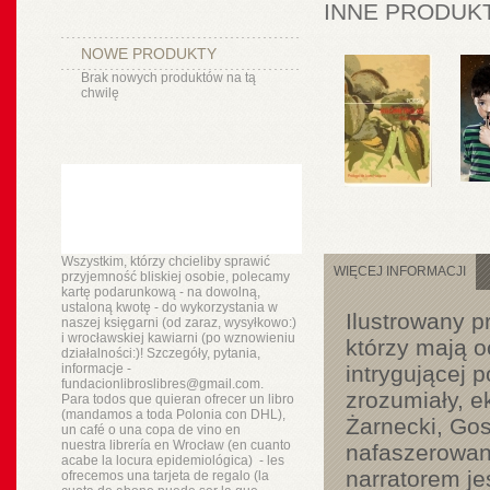
INNE PRODUKT
NOWE PRODUKTY
Brak nowych produktów na tą
chwilę
Wszystkim, którzy chcieliby sprawić
WIĘCEJ INFORMACJI
przyjemność bliskiej osobie, polecamy
kartę podarunkową - na dowolną,
ustaloną kwotę - do wykorzystania w
Ilustrowany p
naszej księgarni (od zaraz, wysyłkowo:)
i wrocławskiej kawiarni (po wznowieniu
którzy mają o
działalności:)! Szczegóły, pytania,
informacje -
intrygującej 
fundacionlibroslibres@gmail.com.
zrozumiały, e
Para todos que quieran ofrecer un libro
(mandamos a toda Polonia con DHL),
Żarnecki, Gos
un
café o
una copa de vino en
nuestra
librería
en Wrocław (en cuanto
nafaszerowane
acabe la locura epidemiológica) - les
narratorem je
ofrecemos una tarjeta de regalo (la