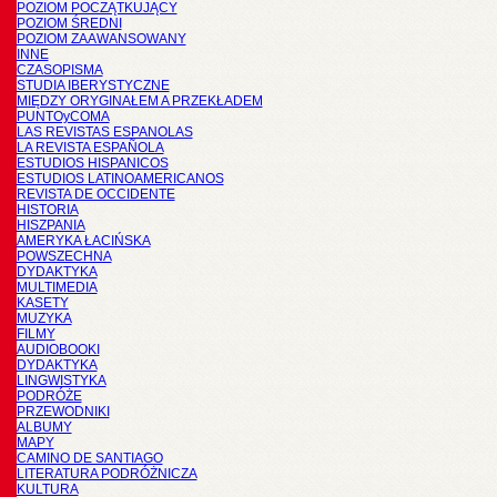
POZIOM POCZĄTKUJĄCY
POZIOM ŚREDNI
POZIOM ZAAWANSOWANY
INNE
CZASOPISMA
STUDIA IBERYSTYCZNE
MIĘDZY ORYGINAŁEM A PRZEKŁADEM
PUNTOyCOMA
LAS REVISTAS ESPANOLAS
LA REVISTA ESPAÑOLA
ESTUDIOS HISPANICOS
ESTUDIOS LATINOAMERICANOS
REVISTA DE OCCIDENTE
HISTORIA
HISZPANIA
AMERYKA ŁACIŃSKA
POWSZECHNA
DYDAKTYKA
MULTIMEDIA
KASETY
MUZYKA
FILMY
AUDIOBOOKI
DYDAKTYKA
LINGWISTYKA
PODRÓŻE
PRZEWODNIKI
ALBUMY
MAPY
CAMINO DE SANTIAGO
LITERATURA PODRÓŻNICZA
KULTURA