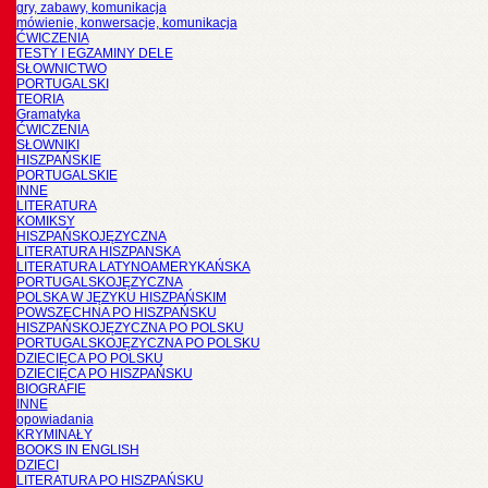
gry, zabawy, komunikacja
mówienie, konwersacje, komunikacja
ĆWICZENIA
TESTY I EGZAMINY DELE
SŁOWNICTWO
PORTUGALSKI
TEORIA
Gramatyka
ĆWICZENIA
SŁOWNIKI
HISZPAŃSKIE
PORTUGALSKIE
INNE
LITERATURA
KOMIKSY
HISZPAŃSKOJĘZYCZNA
LITERATURA HISZPANSKA
LITERATURA LATYNOAMERYKAŃSKA
PORTUGALSKOJĘZYCZNA
POLSKA W JĘZYKU HISZPAŃSKIM
POWSZECHNA PO HISZPAŃSKU
HISZPAŃSKOJĘZYCZNA PO POLSKU
PORTUGALSKOJĘZYCZNA PO POLSKU
DZIECIĘCA PO POLSKU
DZIECIĘCA PO HISZPAŃSKU
BIOGRAFIE
INNE
opowiadania
KRYMINAŁY
BOOKS IN ENGLISH
DZIECI
LITERATURA PO HISZPAŃSKU