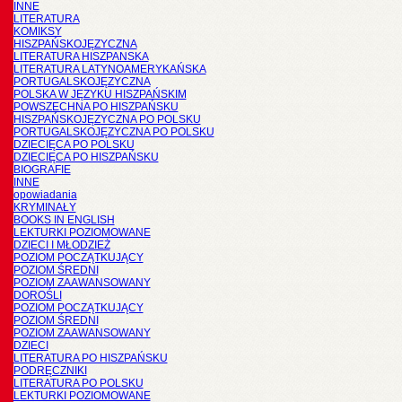
INNE
LITERATURA
KOMIKSY
HISZPAŃSKOJĘZYCZNA
LITERATURA HISZPANSKA
LITERATURA LATYNOAMERYKAŃSKA
PORTUGALSKOJĘZYCZNA
POLSKA W JĘZYKU HISZPAŃSKIM
POWSZECHNA PO HISZPAŃSKU
HISZPAŃSKOJĘZYCZNA PO POLSKU
PORTUGALSKOJĘZYCZNA PO POLSKU
DZIECIĘCA PO POLSKU
DZIECIĘCA PO HISZPAŃSKU
BIOGRAFIE
INNE
opowiadania
KRYMINAŁY
BOOKS IN ENGLISH
LEKTURKI POZIOMOWANE
DZIECI I MŁODZIEŻ
POZIOM POCZĄTKUJĄCY
POZIOM ŚREDNI
POZIOM ZAAWANSOWANY
DOROŚLI
POZIOM POCZĄTKUJĄCY
POZIOM ŚREDNI
POZIOM ZAAWANSOWANY
DZIECI
LITERATURA PO HISZPAŃSKU
PODRĘCZNIKI
LITERATURA PO POLSKU
LEKTURKI POZIOMOWANE