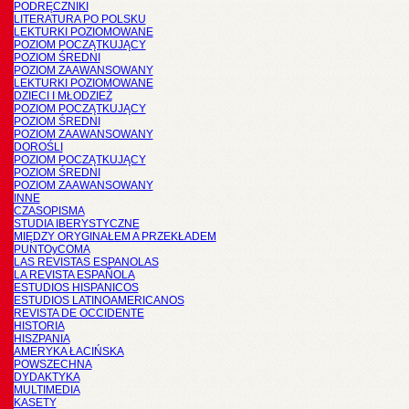
PODRĘCZNIKI
LITERATURA PO POLSKU
LEKTURKI POZIOMOWANE
POZIOM POCZĄTKUJĄCY
POZIOM ŚREDNI
POZIOM ZAAWANSOWANY
LEKTURKI POZIOMOWANE
DZIECI I MŁODZIEŻ
POZIOM POCZĄTKUJĄCY
POZIOM ŚREDNI
POZIOM ZAAWANSOWANY
DOROŚLI
POZIOM POCZĄTKUJĄCY
POZIOM ŚREDNI
POZIOM ZAAWANSOWANY
INNE
CZASOPISMA
STUDIA IBERYSTYCZNE
MIĘDZY ORYGINAŁEM A PRZEKŁADEM
PUNTOyCOMA
LAS REVISTAS ESPANOLAS
LA REVISTA ESPAÑOLA
ESTUDIOS HISPANICOS
ESTUDIOS LATINOAMERICANOS
REVISTA DE OCCIDENTE
HISTORIA
HISZPANIA
AMERYKA ŁACIŃSKA
POWSZECHNA
DYDAKTYKA
MULTIMEDIA
KASETY