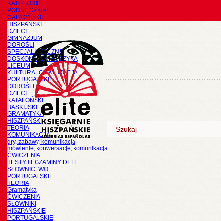
KATEGORIE
PODRĘCZNIKI
GALICYJSKI
HISZPAŃSKI
DZIECI
GIMNAZJUM
DOROŚLI
SPECJALISTYCZNE
DOSKONALENIE JĘZYKA
LICEUM
KULTURA I CYWILIZACJA
PORTUGALSKIE
DOROŚLI
DZIECI
KATALOŃSKI
BASKIJSKI
GRAMATYKA
HISZPAŃSKI
TEORIA
KOMUNIKACJA
gry, zabawy, komunikacja
mówienie, konwersacje, komunikacja
ĆWICZENIA
TESTY I EGZAMINY DELE
SŁOWNICTWO
PORTUGALSKI
TEORIA
Gramatyka
ĆWICZENIA
SŁOWNIKI
HISZPAŃSKIE
PORTUGALSKIE