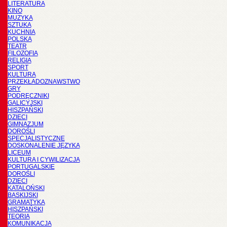
LITERATURA
KINO
MUZYKA
SZTUKA
KUCHNIA
POLSKA
TEATR
FILOZOFIA
RELIGIA
SPORT
KULTURA
PRZEKŁADOZNAWSTWO
GRY
PODRĘCZNIKI
GALICYJSKI
HISZPAŃSKI
DZIECI
GIMNAZJUM
DOROŚLI
SPECJALISTYCZNE
DOSKONALENIE JĘZYKA
LICEUM
KULTURA I CYWILIZACJA
PORTUGALSKIE
DOROŚLI
DZIECI
KATALOŃSKI
BASKIJSKI
GRAMATYKA
HISZPAŃSKI
TEORIA
KOMUNIKACJA