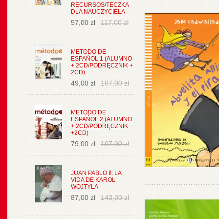
RECURSOS/TECZKA
DLA NAUCZYCIELA
57,00 zł
117,00 zł
METODO DE
ESPAŃOL 1 (ALUMNO
+ 2CD/PODRĘCZNIK +
2CD)
49,00 zł
107,00 zł
METODO DE
ESPAŃOL 2 (ALUMNO
+ 2CD/PODRĘCZNIK
+2CD)
79,00 zł
107,00 zł
JUAN PABLO II: LA
VIDA DE KAROL
WOJTYLA
87,00 zł
143,00 zł