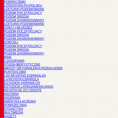
PODRĘCZNIKI
LITERATURA PO POLSKU
LEKTURKI POZIOMOWANE
POZIOM POCZĄTKUJĄCY
POZIOM ŚREDNI
POZIOM ZAAWANSOWANY
LEKTURKI POZIOMOWANE
DZIECI I MŁODZIEŻ
POZIOM POCZĄTKUJĄCY
POZIOM ŚREDNI
POZIOM ZAAWANSOWANY
DOROŚLI
POZIOM POCZĄTKUJĄCY
POZIOM ŚREDNI
POZIOM ZAAWANSOWANY
INNE
CZASOPISMA
STUDIA IBERYSTYCZNE
MIĘDZY ORYGINAŁEM A PRZEKŁADEM
PUNTOyCOMA
LAS REVISTAS ESPANOLAS
LA REVISTA ESPAÑOLA
ESTUDIOS HISPANICOS
ESTUDIOS LATINOAMERICANOS
REVISTA DE OCCIDENTE
HISTORIA
HISZPANIA
AMERYKA ŁACIŃSKA
POWSZECHNA
DYDAKTYKA
MULTIMEDIA
KASETY