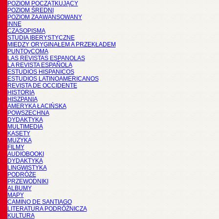
POZIOM POCZĄTKUJĄCY
POZIOM ŚREDNI
POZIOM ZAAWANSOWANY
INNE
CZASOPISMA
STUDIA IBERYSTYCZNE
MIĘDZY ORYGINAŁEM A PRZEKŁADEM
PUNTOyCOMA
LAS REVISTAS ESPANOLAS
LA REVISTA ESPAÑOLA
ESTUDIOS HISPANICOS
ESTUDIOS LATINOAMERICANOS
REVISTA DE OCCIDENTE
HISTORIA
HISZPANIA
AMERYKA ŁACIŃSKA
POWSZECHNA
DYDAKTYKA
MULTIMEDIA
KASETY
MUZYKA
FILMY
AUDIOBOOKI
DYDAKTYKA
LINGWISTYKA
PODRÓŻE
PRZEWODNIKI
ALBUMY
MAPY
CAMINO DE SANTIAGO
LITERATURA PODRÓŻNICZA
KULTURA