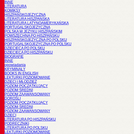
INNE
LITERATURA
KOMIKSY
HISZPAŃSKOJĘZYCZNA
LITERATURA HISZPANSKA
LITERATURA LATYNOAMERYKAŃSKA
PORTUGALSKOJĘZYCZNA
POLSKA W JĘZYKU HISZPAŃSKIM
POWSZECHNA PO HISZPAŃSKU
HISZPAŃSKOJĘZYCZNA PO POLSKU
PORTUGALSKOJĘZYCZNA PO POLSKU
DZIECIĘCA PO POLSKU
DZIECIĘCA PO HISZPAŃSKU
BIOGRAFIE
INNE
opowiadania
KRYMINAŁY
BOOKS IN ENGLISH
LEKTURKI POZIOMOWANE
DZIECI I MŁODZIEŻ
POZIOM POCZĄTKUJĄCY
POZIOM ŚREDNI
POZIOM ZAAWANSOWANY
DOROŚLI
POZIOM POCZĄTKUJĄCY
POZIOM ŚREDNI
POZIOM ZAAWANSOWANY
DZIECI
LITERATURA PO HISZPAŃSKU
PODRĘCZNIKI
LITERATURA PO POLSKU
LEKTURKI POZIOMOWANE