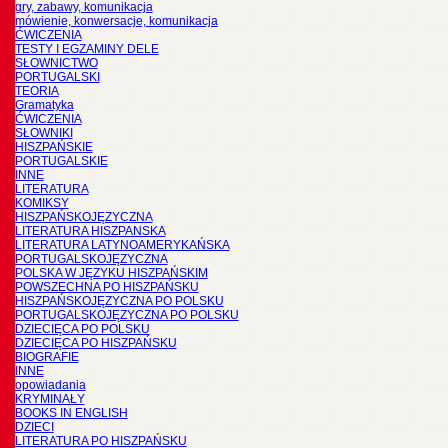
gry, zabawy, komunikacja
mówienie, konwersacje, komunikacja
ĆWICZENIA
TESTY I EGZAMINY DELE
SŁOWNICTWO
PORTUGALSKI
TEORIA
Gramatyka
ĆWICZENIA
SŁOWNIKI
HISZPAŃSKIE
PORTUGALSKIE
INNE
LITERATURA
KOMIKSY
HISZPAŃSKOJĘZYCZNA
LITERATURA HISZPANSKA
LITERATURA LATYNOAMERYKAŃSKA
PORTUGALSKOJĘZYCZNA
POLSKA W JĘZYKU HISZPAŃSKIM
POWSZECHNA PO HISZPAŃSKU
HISZPAŃSKOJĘZYCZNA PO POLSKU
PORTUGALSKOJĘZYCZNA PO POLSKU
DZIECIĘCA PO POLSKU
DZIECIĘCA PO HISZPAŃSKU
BIOGRAFIE
INNE
opowiadania
KRYMINAŁY
BOOKS IN ENGLISH
DZIECI
LITERATURA PO HISZPAŃSKU