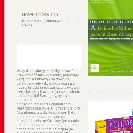
NOWE PRODUKTY
Brak nowych produktów na tą
chwilę
Wszystkim, którzy chcieliby sprawić
przyjemność bliskiej osobie, polecamy
kartę podarunkową - na dowolną,
ustaloną kwotę - do wykorzystania w
naszej księgarni (od zaraz, wysyłkowo:)
i wrocławskiej kawiarni (po wznowieniu
działalności:)! Szczegóły, pytania,
informacje -
fundacionlibroslibres@gmail.com.
Para todos que quieran ofrecer un libro
(mandamos a toda Polonia con DHL),
un
café o
una copa de vino en
nuestra
librería
en Wrocław (en cuanto
acabe la locura epidemiológica) - les
ofrecemos una tarjeta de regalo (la