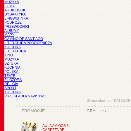
MUZYKA
FILMY
AUDIOBOOKI
DYDAKTYKA
LINGWISTYKA
PODRÓŻE
PRZEWODNIKI
ALBUMY
MAPY
CAMINO DE SANTIAGO
LITERATURA PODRÓŻNICZA
KULTURA
LITERATURA
KINO
MUZYKA
SZTUKA
KUCHNIA
POLSKA
TEATR
FILOZOFIA
RELIGIA
SPORT
KULTURA
PRZEKŁADOZNAWSTWO
Strona główna
KATEGOR
>
PROMOCJE
GRY
- 57 -
AULA AMIGOS 3
CARPETA DE