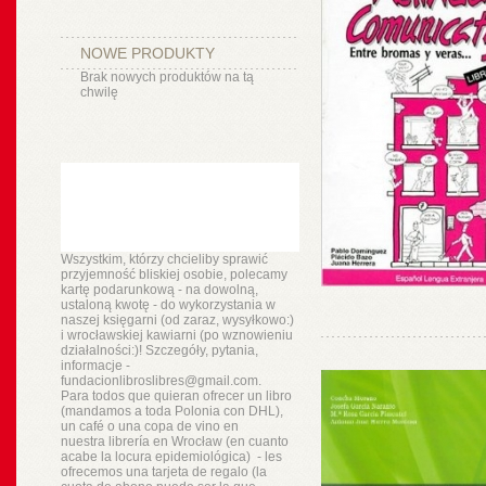
NOWE PRODUKTY
Brak nowych produktów na tą
chwilę
Wszystkim, którzy chcieliby sprawić
przyjemność bliskiej osobie, polecamy
kartę podarunkową - na dowolną,
ustaloną kwotę - do wykorzystania w
naszej księgarni (od zaraz, wysyłkowo:)
i wrocławskiej kawiarni (po wznowieniu
działalności:)! Szczegóły, pytania,
informacje -
fundacionlibroslibres@gmail.com.
Para todos que quieran ofrecer un libro
(mandamos a toda Polonia con DHL),
un
café o
una copa de vino en
nuestra
librería
en Wrocław (en cuanto
acabe la locura epidemiológica) - les
ofrecemos una tarjeta de regalo (la