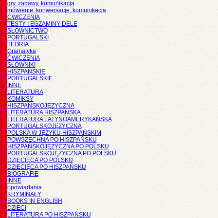
gry, zabawy, komunikacja
mówienie, konwersacje, komunikacja
ĆWICZENIA
TESTY I EGZAMINY DELE
SŁOWNICTWO
PORTUGALSKI
TEORIA
Gramatyka
ĆWICZENIA
SŁOWNIKI
HISZPAŃSKIE
PORTUGALSKIE
INNE
LITERATURA
KOMIKSY
HISZPAŃSKOJĘZYCZNA
LITERATURA HISZPANSKA
LITERATURA LATYNOAMERYKAŃSKA
PORTUGALSKOJĘZYCZNA
POLSKA W JĘZYKU HISZPAŃSKIM
POWSZECHNA PO HISZPAŃSKU
HISZPAŃSKOJĘZYCZNA PO POLSKU
PORTUGALSKOJĘZYCZNA PO POLSKU
DZIECIĘCA PO POLSKU
DZIECIĘCA PO HISZPAŃSKU
BIOGRAFIE
INNE
opowiadania
KRYMINAŁY
BOOKS IN ENGLISH
DZIECI
LITERATURA PO HISZPAŃSKU