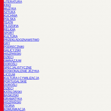
LITERATURA
KINO
MUZYKA
SZTUKA
KUCHNIA
POLSKA
TEATR
FILOZOFIA
RELIGIA
SPORT
KULTURA
PRZEKŁADOZNAWSTWO
GRY
PODRĘCZNIKI
GALICYJSKI
HISZPAŃSKI
DZIECI
GIMNAZJUM
DOROŚLI
SPECJALISTYCZNE
DOSKONALENIE JĘZYKA
LICEUM
KULTURA I CYWILIZACJA
PORTUGALSKIE
DOROŚLI
DZIECI
KATALOŃSKI
BASKIJSKI
GRAMATYKA
HISZPAŃSKI
TEORIA
KOMUNIKACJA