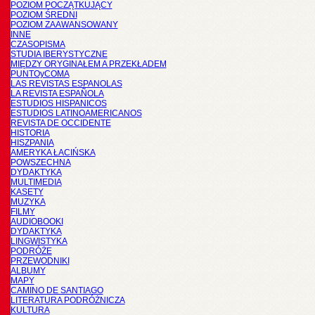
POZIOM POCZĄTKUJĄCY
POZIOM ŚREDNI
POZIOM ZAAWANSOWANY
INNE
CZASOPISMA
STUDIA IBERYSTYCZNE
MIĘDZY ORYGINAŁEM A PRZEKŁADEM
PUNTOyCOMA
LAS REVISTAS ESPANOLAS
LA REVISTA ESPAÑOLA
ESTUDIOS HISPANICOS
ESTUDIOS LATINOAMERICANOS
REVISTA DE OCCIDENTE
HISTORIA
HISZPANIA
AMERYKA ŁACIŃSKA
POWSZECHNA
DYDAKTYKA
MULTIMEDIA
KASETY
MUZYKA
FILMY
AUDIOBOOKI
DYDAKTYKA
LINGWISTYKA
PODRÓŻE
PRZEWODNIKI
ALBUMY
MAPY
CAMINO DE SANTIAGO
LITERATURA PODRÓŻNICZA
KULTURA