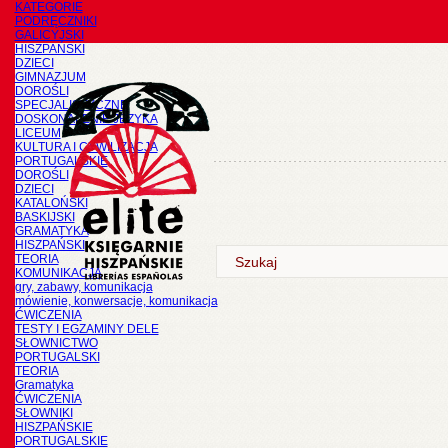
KATEGORIE
PODRĘCZNIKI
GALICYJSKI
HISZPAŃSKI
DZIECI
GIMNAZJUM
DOROŚLI
SPECJALISTYCZNE
DOSKONALENIE JĘZYKA
LICEUM
KULTURA I CYWILIZACJA
PORTUGALSKIE
DOROŚLI
DZIECI
KATALOŃSKI
BASKIJSKI
GRAMATYKA
HISZPAŃSKI
TEORIA
KOMUNIKACJA
gry, zabawy, komunikacja
mówienie, konwersacje, komunikacja
ĆWICZENIA
TESTY I EGZAMINY DELE
SŁOWNICTWO
PORTUGALSKI
TEORIA
Gramatyka
ĆWICZENIA
SŁOWNIKI
HISZPAŃSKIE
PORTUGALSKIE