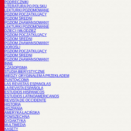
PODRĘCZNIKI
LITERATURA PO POLSKU
LEKTURKI POZIOMOWANE
POZIOM POCZĄTKUJĄCY
POZIOM ŚREDNI
POZIOM ZAAWANSOWANY
LEKTURKI POZIOMOWANE
DZIECI I MŁODZIEŻ
POZIOM POCZĄTKUJĄCY
POZIOM ŚREDNI
POZIOM ZAAWANSOWANY
DOROŚLI
POZIOM POCZĄTKUJĄCY
POZIOM ŚREDNI
POZIOM ZAAWANSOWANY
INNE
CZASOPISMA
STUDIA IBERYSTYCZNE
MIĘDZY ORYGINAŁEM A PRZEKŁADEM
PUNTOyCOMA
LAS REVISTAS ESPANOLAS
LA REVISTA ESPAÑOLA
ESTUDIOS HISPANICOS
ESTUDIOS LATINOAMERICANOS
REVISTA DE OCCIDENTE
HISTORIA
HISZPANIA
AMERYKA ŁACIŃSKA
POWSZECHNA
DYDAKTYKA
MULTIMEDIA
KASETY