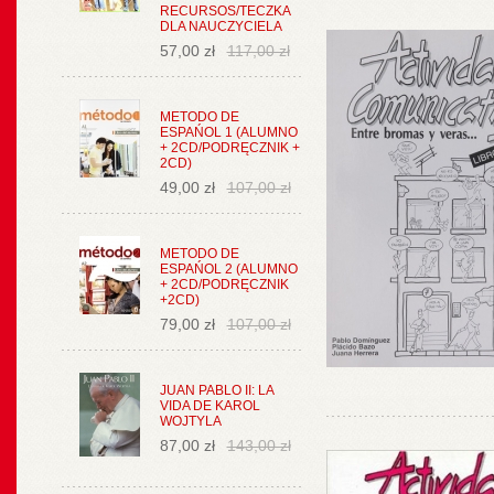
RECURSOS/TECZKA
DLA NAUCZYCIELA
57,00 zł
117,00 zł
METODO DE
ESPAŃOL 1 (ALUMNO
+ 2CD/PODRĘCZNIK +
2CD)
49,00 zł
107,00 zł
METODO DE
ESPAŃOL 2 (ALUMNO
+ 2CD/PODRĘCZNIK
+2CD)
79,00 zł
107,00 zł
JUAN PABLO II: LA
VIDA DE KAROL
WOJTYLA
87,00 zł
143,00 zł