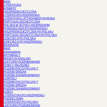
INNE
LITERATURA
KOMIKSY
HISZPAŃSKOJĘZYCZNA
LITERATURA HISZPANSKA
LITERATURA LATYNOAMERYKAŃSKA
PORTUGALSKOJĘZYCZNA
POLSKA W JĘZYKU HISZPAŃSKIM
POWSZECHNA PO HISZPAŃSKU
HISZPAŃSKOJĘZYCZNA PO POLSKU
PORTUGALSKOJĘZYCZNA PO POLSKU
DZIECIĘCA PO POLSKU
DZIECIĘCA PO HISZPAŃSKU
BIOGRAFIE
INNE
opowiadania
KRYMINAŁY
BOOKS IN ENGLISH
LEKTURKI POZIOMOWANE
DZIECI I MŁODZIEŻ
POZIOM POCZĄTKUJĄCY
POZIOM ŚREDNI
POZIOM ZAAWANSOWANY
DOROŚLI
POZIOM POCZĄTKUJĄCY
POZIOM ŚREDNI
POZIOM ZAAWANSOWANY
DZIECI
LITERATURA PO HISZPAŃSKU
PODRĘCZNIKI
LITERATURA PO POLSKU
LEKTURKI POZIOMOWANE