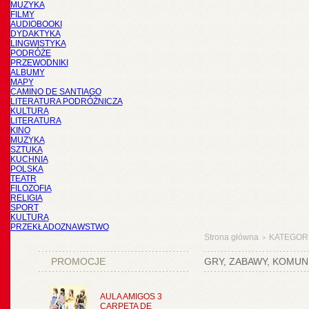
MUZYKA
FILMY
AUDIOBOOKI
DYDAKTYKA
LINGWISTYKA
PODRÓŻE
PRZEWODNIKI
ALBUMY
MAPY
CAMINO DE SANTIAGO
LITERATURA PODRÓŻNICZA
KULTURA
LITERATURA
KINO
MUZYKA
SZTUKA
KUCHNIA
POLSKA
TEATR
FILOZOFIA
RELIGIA
SPORT
KULTURA
PRZEKŁADOZNAWSTWO
Strona główna
KATEGOR
>
PROMOCJE
GRY, ZABAWY, KOMUN
AULA AMIGOS 3
CARPETA DE