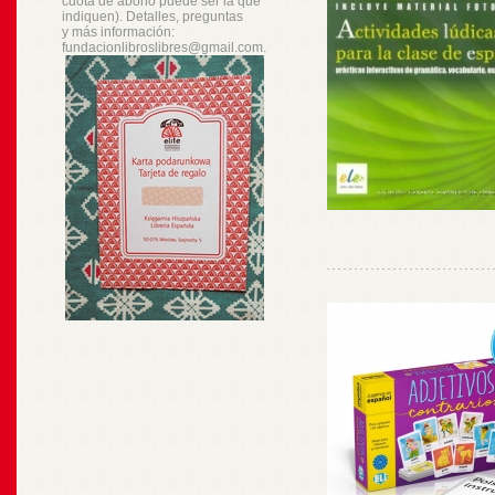
cuota de abono puede ser la que
indiquen). Detalles, preguntas
y
más
información:
fundacionlibroslibres@gmail.com.