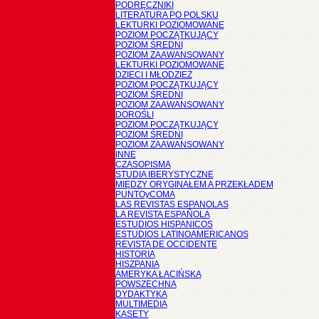
PODRĘCZNIKI
LITERATURA PO POLSKU
LEKTURKI POZIOMOWANE
POZIOM POCZĄTKUJĄCY
POZIOM ŚREDNI
POZIOM ZAAWANSOWANY
LEKTURKI POZIOMOWANE
DZIECI I MŁODZIEŻ
POZIOM POCZĄTKUJĄCY
POZIOM ŚREDNI
POZIOM ZAAWANSOWANY
DOROŚLI
POZIOM POCZĄTKUJĄCY
POZIOM ŚREDNI
POZIOM ZAAWANSOWANY
INNE
CZASOPISMA
STUDIA IBERYSTYCZNE
MIĘDZY ORYGINAŁEM A PRZEKŁADEM
PUNTOyCOMA
LAS REVISTAS ESPANOLAS
LA REVISTA ESPAÑOLA
ESTUDIOS HISPANICOS
ESTUDIOS LATINOAMERICANOS
REVISTA DE OCCIDENTE
HISTORIA
HISZPANIA
AMERYKA ŁACIŃSKA
POWSZECHNA
DYDAKTYKA
MULTIMEDIA
KASETY