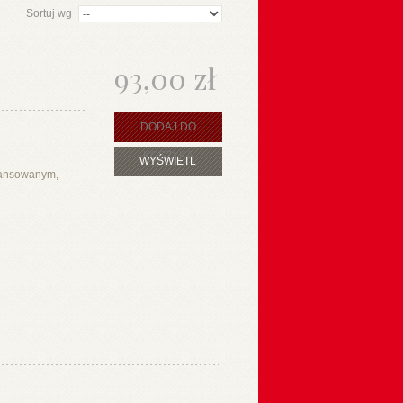
Sortuj wg
93,00 zł
DODAJ DO
KOSZYKA
WYŚWIETL
wansowanym,