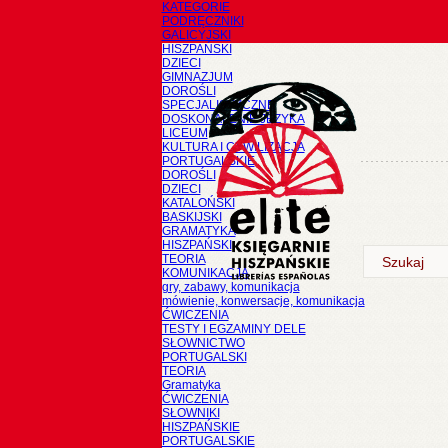
KATEGORIE
PODRĘCZNIKI
GALICYJSKI
HISZPAŃSKI
DZIECI
GIMNAZJUM
DOROŚLI
SPECJALISTYCZNE
DOSKONALENIE JĘZYKA
LICEUM
KULTURA I CYWILIZACJA
PORTUGALSKIE
DOROŚLI
DZIECI
KATALOŃSKI
BASKIJSKI
GRAMATYKA
HISZPAŃSKI
TEORIA
KOMUNIKACJA
gry, zabawy, komunikacja
mówienie, konwersacje, komunikacja
ĆWICZENIA
TESTY I EGZAMINY DELE
SŁOWNICTWO
PORTUGALSKI
TEORIA
Gramatyka
ĆWICZENIA
SŁOWNIKI
HISZPAŃSKIE
PORTUGALSKIE