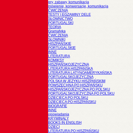
gry, zabawy, komunikacja
mówienie, konwersacje, komunikacja
ĆWICZENIA
TESTY I EGZAMINY DELE
SŁOWNICTWO
PORTUGALSKI
TEORIA
Gramatyka
ĆWICZENIA
SŁOWNIKI
HISZPAŃSKIE
PORTUGALSKIE
INNE
LITERATURA
KOMIKSY
HISZPAŃSKOJĘZYCZNA
LITERATURA HISZPANSKA
LITERATURA LATYNOAMERYKAŃSKA
PORTUGALSKOJĘZYCZNA
POLSKA W JĘZYKU HISZPAŃSKIM
POWSZECHNA PO HISZPAŃSKU
HISZPAŃSKOJĘZYCZNA PO POLSKU
PORTUGALSKOJĘZYCZNA PO POLSKU
DZIECIĘCA PO POLSKU
DZIECIĘCA PO HISZPAŃSKU
BIOGRAFIE
INNE
opowiadania
KRYMINAŁY
BOOKS IN ENGLISH
DZIECI
LITERATURA PO HISZPAŃSKU