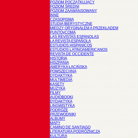
POZIOM POCZĄTKUJĄCY
POZIOM ŚREDNI
POZIOM ZAAWANSOWANY
INNE
CZASOPISMA
STUDIA IBERYSTYCZNE
MIĘDZY ORYGINAŁEM A PRZEKŁADEM
PUNTOyCOMA
LAS REVISTAS ESPANOLAS
LA REVISTA ESPAÑOLA
ESTUDIOS HISPANICOS
ESTUDIOS LATINOAMERICANOS
REVISTA DE OCCIDENTE
HISTORIA
HISZPANIA
AMERYKA ŁACIŃSKA
POWSZECHNA
DYDAKTYKA
MULTIMEDIA
KASETY
MUZYKA
FILMY
AUDIOBOOKI
DYDAKTYKA
LINGWISTYKA
PODRÓŻE
PRZEWODNIKI
ALBUMY
MAPY
CAMINO DE SANTIAGO
LITERATURA PODRÓŻNICZA
KULTURA