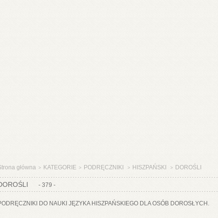
Strona główna
KATEGORIE
PODRĘCZNIKI
HISZPAŃSKI
DOROŚLI
>
>
>
>
DOROŚLI
- 379 -
PODRĘCZNIKI DO NAUKI JĘZYKA HISZPAŃSKIEGO DLA OSÓB DOROSŁYCH.