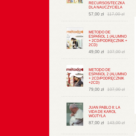
RECURSOS/TECZKA
DLA NAUCZYCIELA
57,00 zł
117,00 zł
METODO DE
ESPAŃOL 1 (ALUMNO
+ 2CD/PODRĘCZNIK +
2CD)
49,00 zł
107,00 zł
METODO DE
ESPAŃOL 2 (ALUMNO
+ 2CD/PODRĘCZNIK
+2CD)
79,00 zł
107,00 zł
JUAN PABLO II: LA
VIDA DE KAROL
WOJTYLA
87,00 zł
143,00 zł