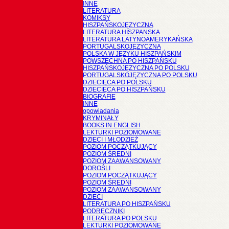
INNE
LITERATURA
KOMIKSY
HISZPAŃSKOJĘZYCZNA
LITERATURA HISZPANSKA
LITERATURA LATYNOAMERYKAŃSKA
PORTUGALSKOJĘZYCZNA
POLSKA W JĘZYKU HISZPAŃSKIM
POWSZECHNA PO HISZPAŃSKU
HISZPAŃSKOJĘZYCZNA PO POLSKU
PORTUGALSKOJĘZYCZNA PO POLSKU
DZIECIĘCA PO POLSKU
DZIECIĘCA PO HISZPAŃSKU
BIOGRAFIE
INNE
opowiadania
KRYMINAŁY
BOOKS IN ENGLISH
LEKTURKI POZIOMOWANE
DZIECI I MŁODZIEŻ
POZIOM POCZĄTKUJĄCY
POZIOM ŚREDNI
POZIOM ZAAWANSOWANY
DOROŚLI
POZIOM POCZĄTKUJĄCY
POZIOM ŚREDNI
POZIOM ZAAWANSOWANY
DZIECI
LITERATURA PO HISZPAŃSKU
PODRĘCZNIKI
LITERATURA PO POLSKU
LEKTURKI POZIOMOWANE