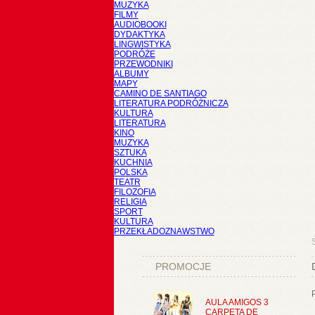
MUZYKA
FILMY
AUDIOBOOKI
DYDAKTYKA
LINGWISTYKA
PODRÓŻE
PRZEWODNIKI
ALBUMY
MAPY
CAMINO DE SANTIAGO
LITERATURA PODRÓŻNICZA
KULTURA
LITERATURA
KINO
MUZYKA
SZTUKA
KUCHNIA
POLSKA
TEATR
FILOZOFIA
RELIGIA
SPORT
KULTURA
PRZEKŁADOZNAWSTWO
PROMOCJE
AULA AMIGOS 3
CARPETA DE