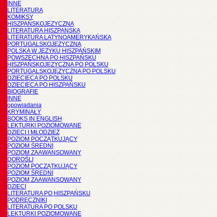
INNE
LITERATURA
KOMIKSY
HISZPAŃSKOJĘZYCZNA
LITERATURA HISZPANSKA
LITERATURA LATYNOAMERYKAŃSKA
PORTUGALSKOJĘZYCZNA
POLSKA W JĘZYKU HISZPAŃSKIM
POWSZECHNA PO HISZPAŃSKU
HISZPAŃSKOJĘZYCZNA PO POLSKU
PORTUGALSKOJĘZYCZNA PO POLSKU
DZIECIĘCA PO POLSKU
DZIECIĘCA PO HISZPAŃSKU
BIOGRAFIE
INNE
opowiadania
KRYMINAŁY
BOOKS IN ENGLISH
LEKTURKI POZIOMOWANE
DZIECI I MŁODZIEŻ
POZIOM POCZĄTKUJĄCY
POZIOM ŚREDNI
POZIOM ZAAWANSOWANY
DOROŚLI
POZIOM POCZĄTKUJĄCY
POZIOM ŚREDNI
POZIOM ZAAWANSOWANY
DZIECI
LITERATURA PO HISZPAŃSKU
PODRĘCZNIKI
LITERATURA PO POLSKU
LEKTURKI POZIOMOWANE