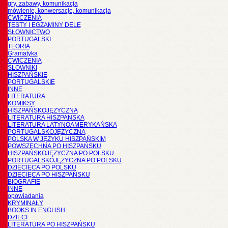
gry, zabawy, komunikacja
mówienie, konwersacje, komunikacja
ĆWICZENIA
TESTY I EGZAMINY DELE
SŁOWNICTWO
PORTUGALSKI
TEORIA
Gramatyka
ĆWICZENIA
SŁOWNIKI
HISZPAŃSKIE
PORTUGALSKIE
INNE
LITERATURA
KOMIKSY
HISZPAŃSKOJĘZYCZNA
LITERATURA HISZPANSKA
LITERATURA LATYNOAMERYKAŃSKA
PORTUGALSKOJĘZYCZNA
POLSKA W JĘZYKU HISZPAŃSKIM
POWSZECHNA PO HISZPAŃSKU
HISZPAŃSKOJĘZYCZNA PO POLSKU
PORTUGALSKOJĘZYCZNA PO POLSKU
DZIECIĘCA PO POLSKU
DZIECIĘCA PO HISZPAŃSKU
BIOGRAFIE
INNE
opowiadania
KRYMINAŁY
BOOKS IN ENGLISH
DZIECI
LITERATURA PO HISZPAŃSKU