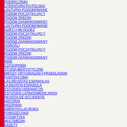
PODRĘCZNIKI
LITERATURA PO POLSKU
LEKTURKI POZIOMOWANE
POZIOM POCZĄTKUJĄCY
POZIOM ŚREDNI
POZIOM ZAAWANSOWANY
LEKTURKI POZIOMOWANE
DZIECI I MŁODZIEŻ
POZIOM POCZĄTKUJĄCY
POZIOM ŚREDNI
POZIOM ZAAWANSOWANY
DOROŚLI
POZIOM POCZĄTKUJĄCY
POZIOM ŚREDNI
POZIOM ZAAWANSOWANY
INNE
CZASOPISMA
STUDIA IBERYSTYCZNE
MIĘDZY ORYGINAŁEM A PRZEKŁADEM
PUNTOyCOMA
LAS REVISTAS ESPANOLAS
LA REVISTA ESPAÑOLA
ESTUDIOS HISPANICOS
ESTUDIOS LATINOAMERICANOS
REVISTA DE OCCIDENTE
HISTORIA
HISZPANIA
AMERYKA ŁACIŃSKA
POWSZECHNA
DYDAKTYKA
MULTIMEDIA
KASETY