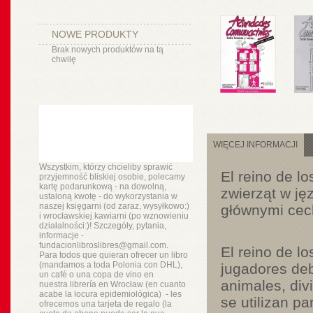
NOWE PRODUKTY
Brak nowych produktów na tą
chwilę
WIĘCEJ INFORMACJI
Wszystkim, którzy chcieliby sprawić
El reino de l
przyjemność bliskiej osobie, polecamy
kartę podarunkową - na dowolną,
zwierząt w ję
ustaloną kwotę - do wykorzystania w
naszej księgarni (od zaraz, wysyłkowo:)
głównymi cech
i wrocławskiej kawiarni (po wznowieniu
działalności:)! Szczegóły, pytania,
informacje -
fundacionlibroslibres@gmail.com.
El reino de l
Para todos que quieran ofrecer un libro
(mandamos a toda Polonia con DHL),
jugadores deb
un
café o
una copa de vino en
animales, divi
nuestra
librería
en Wrocław (en cuanto
acabe la locura epidemiológica) - les
se utilizan pa
ofrecemos una tarjeta de regalo (la