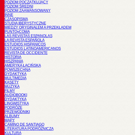
POZIOM POCZĄTKUJĄCY
POZIOM ŚREDNI
POZIOM ZAAWANSOWANY
INNE
CZASOPISMA
STUDIA IBERYSTYCZNE
MIĘDZY ORYGINAŁEM A PRZEKŁADEM
PUNTOyCOMA
LAS REVISTAS ESPANOLAS
LA REVISTA ESPAÑOLA
ESTUDIOS HISPANICOS
ESTUDIOS LATINOAMERICANOS
REVISTA DE OCCIDENTE
HISTORIA
HISZPANIA
AMERYKA ŁACIŃSKA
POWSZECHNA
DYDAKTYKA
MULTIMEDIA
KASETY
MUZYKA
FILMY
AUDIOBOOKI
DYDAKTYKA
LINGWISTYKA
PODRÓŻE
PRZEWODNIKI
ALBUMY
MAPY
CAMINO DE SANTIAGO
LITERATURA PODRÓŻNICZA
KULTURA