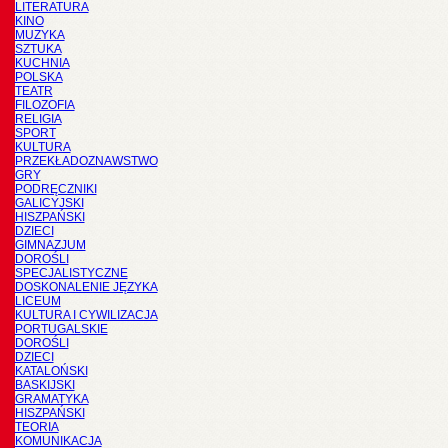
LITERATURA
KINO
MUZYKA
SZTUKA
KUCHNIA
POLSKA
TEATR
FILOZOFIA
RELIGIA
SPORT
KULTURA
PRZEKŁADOZNAWSTWO
GRY
PODRĘCZNIKI
GALICYJSKI
HISZPAŃSKI
DZIECI
GIMNAZJUM
DOROŚLI
SPECJALISTYCZNE
DOSKONALENIE JĘZYKA
LICEUM
KULTURA I CYWILIZACJA
PORTUGALSKIE
DOROŚLI
DZIECI
KATALOŃSKI
BASKIJSKI
GRAMATYKA
HISZPAŃSKI
TEORIA
KOMUNIKACJA