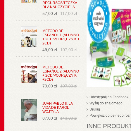
RECURSOS/TECZKA
DLA NAUCZYCIELA
57,00 zł
117,00 zł
METODO DE
ESPAŃOL 1 (ALUMNO
+ 2CD/PODRĘCZNIK +
2CD)
49,00 zł
107,00 zł
METODO DE
ESPAŃOL 2 (ALUMNO
+ 2CD/PODRĘCZNIK
+2CD)
79,00 zł
107,00 zł
Udostępnij na Facebook
Wyślij do znajomego
JUAN PABLO II: LA
VIDA DE KAROL
Drukuj
WOJTYLA
Powiększ do pełnego roz
87,00 zł
143,00 zł
INNE PRODUKT