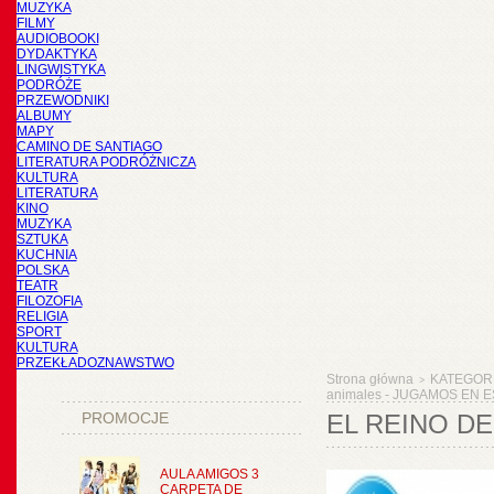
MUZYKA
FILMY
AUDIOBOOKI
DYDAKTYKA
LINGWISTYKA
PODRÓŻE
PRZEWODNIKI
ALBUMY
MAPY
CAMINO DE SANTIAGO
LITERATURA PODRÓŻNICZA
KULTURA
LITERATURA
KINO
MUZYKA
SZTUKA
KUCHNIA
POLSKA
TEATR
FILOZOFIA
RELIGIA
SPORT
KULTURA
PRZEKŁADOZNAWSTWO
Strona główna
KATEGOR
>
animales - JUGAMOS EN E
PROMOCJE
EL REINO DE
AULA AMIGOS 3
CARPETA DE