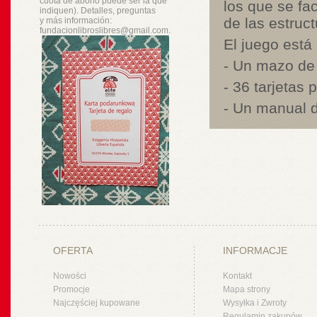
cuota de abono puede ser la que
los que se fac
indiquen). Detalles, preguntas
de las estruc
y
más
información:
fundacionlibroslibres@gmail.com.
El juego está
- Un mazo de 
- 36 tarjetas 
- Un manual d
OFERTA
INFORMACJE
Nowości
Kontakt
Promocje
Mapa strony
Najczęściej kupowane
Wysyłka i Zwroty
Regulamin zakupów