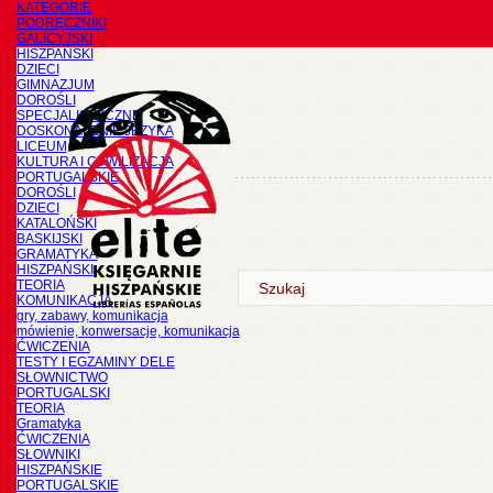
KATEGORIE
PODRĘCZNIKI
GALICYJSKI
HISZPAŃSKI
DZIECI
GIMNAZJUM
DOROŚLI
SPECJALISTYCZNE
DOSKONALENIE JĘZYKA
LICEUM
KULTURA I CYWILIZACJA
PORTUGALSKIE
DOROŚLI
DZIECI
KATALOŃSKI
BASKIJSKI
GRAMATYKA
HISZPAŃSKI
TEORIA
KOMUNIKACJA
gry, zabawy, komunikacja
mówienie, konwersacje, komunikacja
ĆWICZENIA
TESTY I EGZAMINY DELE
SŁOWNICTWO
PORTUGALSKI
TEORIA
Gramatyka
ĆWICZENIA
SŁOWNIKI
HISZPAŃSKIE
PORTUGALSKIE