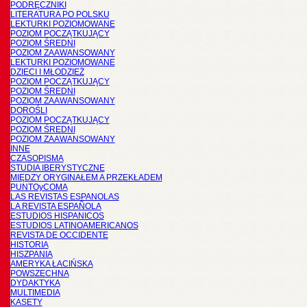
PODRĘCZNIKI
LITERATURA PO POLSKU
LEKTURKI POZIOMOWANE
POZIOM POCZĄTKUJĄCY
POZIOM ŚREDNI
POZIOM ZAAWANSOWANY
LEKTURKI POZIOMOWANE
DZIECI I MŁODZIEŻ
POZIOM POCZĄTKUJĄCY
POZIOM ŚREDNI
POZIOM ZAAWANSOWANY
DOROŚLI
POZIOM POCZĄTKUJĄCY
POZIOM ŚREDNI
POZIOM ZAAWANSOWANY
INNE
CZASOPISMA
STUDIA IBERYSTYCZNE
MIĘDZY ORYGINAŁEM A PRZEKŁADEM
PUNTOyCOMA
LAS REVISTAS ESPANOLAS
LA REVISTA ESPAÑOLA
ESTUDIOS HISPANICOS
ESTUDIOS LATINOAMERICANOS
REVISTA DE OCCIDENTE
HISTORIA
HISZPANIA
AMERYKA ŁACIŃSKA
POWSZECHNA
DYDAKTYKA
MULTIMEDIA
KASETY