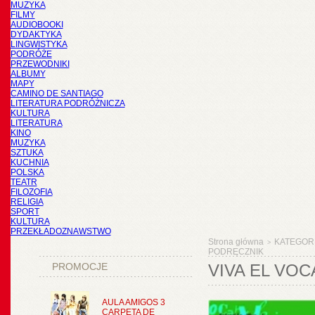
MUZYKA
FILMY
AUDIOBOOKI
DYDAKTYKA
LINGWISTYKA
PODRÓŻE
PRZEWODNIKI
ALBUMY
MAPY
CAMINO DE SANTIAGO
LITERATURA PODRÓŻNICZA
KULTURA
LITERATURA
KINO
MUZYKA
SZTUKA
KUCHNIA
POLSKA
TEATR
FILOZOFIA
RELIGIA
SPORT
KULTURA
PRZEKŁADOZNAWSTWO
Strona główna
KATEGOR
>
PODRĘCZNIK
PROMOCJE
VIVA EL VOC
AULA AMIGOS 3
CARPETA DE