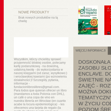
NOWE PRODUKTY
Brak nowych produktów na tą
chwilę
WIĘCEJ INFORMACJI
Wszystkim, którzy chcieliby sprawić
DOSKONAŁA 
przyjemność bliskiej osobie, polecamy
kartę podarunkową - na dowolną,
ZASOBU SŁO
ustaloną kwotę - do wykorzystania w
ENCLAVE. D
naszej księgarni (od zaraz, wysyłkowo:)
i wrocławskiej kawiarni (po wznowieniu
ŚWIETNIE N
działalności:)! Szczegóły, pytania,
informacje -
ZAJĘĆ - RO
fundacionlibroslibres@gmail.com.
Para todos que quieran ofrecer un libro
MOŻNA DOKU
(mandamos a toda Polonia con DHL),
TEMATYCZNY
un
café o
una copa de vino en
nuestra
librería
en Wrocław (en cuanto
W ŻYCIU CO
acabe la locura epidemiológica) - les
ofrecemos una tarjeta de regalo (la
POZIOM ŚRED