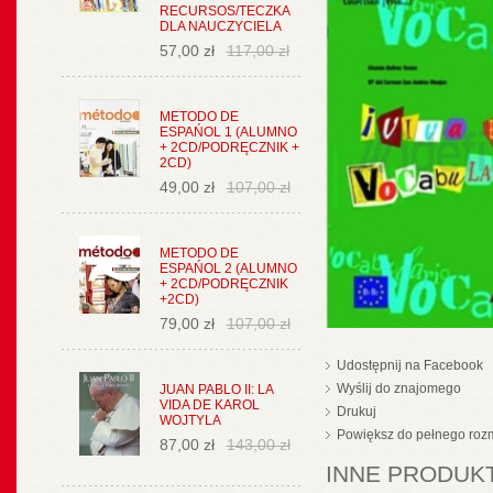
RECURSOS/TECZKA
DLA NAUCZYCIELA
57,00 zł
117,00 zł
METODO DE
ESPAŃOL 1 (ALUMNO
+ 2CD/PODRĘCZNIK +
2CD)
49,00 zł
107,00 zł
METODO DE
ESPAŃOL 2 (ALUMNO
+ 2CD/PODRĘCZNIK
+2CD)
79,00 zł
107,00 zł
Udostępnij na Facebook
Wyślij do znajomego
JUAN PABLO II: LA
VIDA DE KAROL
Drukuj
WOJTYLA
Powiększ do pełnego roz
87,00 zł
143,00 zł
INNE PRODUKT