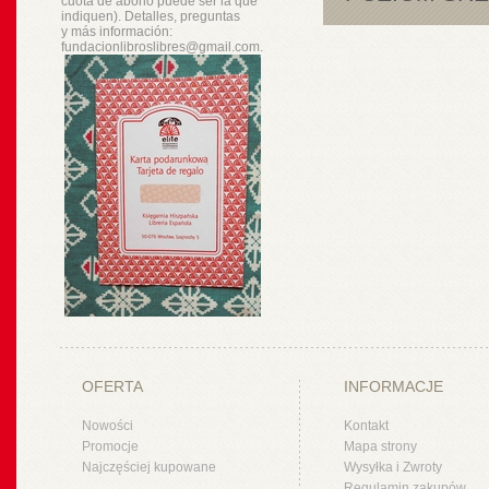
cuota de abono puede ser la que
indiquen). Detalles, preguntas
y
más
información:
fundacionlibroslibres@gmail.com.
OFERTA
INFORMACJE
Nowości
Kontakt
Promocje
Mapa strony
Najczęściej kupowane
Wysyłka i Zwroty
Regulamin zakupów