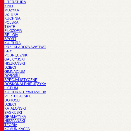
LITERATURA
KINO
MUZYKA
SZTUKA
KUCHNIA
POLSKA
TEATR
FILOZOFIA
RELIGIA
SPORT
KULTURA
PRZEKŁADOZNAWSTWO
GRY
PODRĘCZNIKI
GALICYJSKI
HISZPAŃSKI
DZIECI
GIMNAZJUM
DOROŚLI
SPECJALISTYCZNE
DOSKONALENIE JĘZYKA
LICEUM
KULTURA I CYWILIZACJA
PORTUGALSKIE
DOROŚLI
DZIECI
KATALOŃSKI
BASKIJSKI
GRAMATYKA
HISZPAŃSKI
TEORIA
KOMUNIKACJA