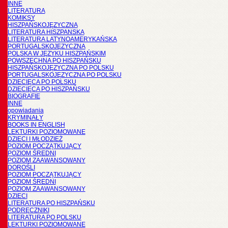
INNE
LITERATURA
KOMIKSY
HISZPAŃSKOJĘZYCZNA
LITERATURA HISZPANSKA
LITERATURA LATYNOAMERYKAŃSKA
PORTUGALSKOJĘZYCZNA
POLSKA W JĘZYKU HISZPAŃSKIM
POWSZECHNA PO HISZPAŃSKU
HISZPAŃSKOJĘZYCZNA PO POLSKU
PORTUGALSKOJĘZYCZNA PO POLSKU
DZIECIĘCA PO POLSKU
DZIECIĘCA PO HISZPAŃSKU
BIOGRAFIE
INNE
opowiadania
KRYMINAŁY
BOOKS IN ENGLISH
LEKTURKI POZIOMOWANE
DZIECI I MŁODZIEŻ
POZIOM POCZĄTKUJĄCY
POZIOM ŚREDNI
POZIOM ZAAWANSOWANY
DOROŚLI
POZIOM POCZĄTKUJĄCY
POZIOM ŚREDNI
POZIOM ZAAWANSOWANY
DZIECI
LITERATURA PO HISZPAŃSKU
PODRĘCZNIKI
LITERATURA PO POLSKU
LEKTURKI POZIOMOWANE