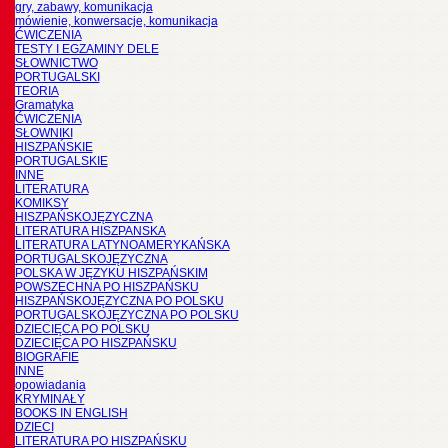
gry, zabawy, komunikacja
mówienie, konwersacje, komunikacja
ĆWICZENIA
TESTY I EGZAMINY DELE
SŁOWNICTWO
PORTUGALSKI
TEORIA
Gramatyka
ĆWICZENIA
SŁOWNIKI
HISZPAŃSKIE
PORTUGALSKIE
INNE
LITERATURA
KOMIKSY
HISZPAŃSKOJĘZYCZNA
LITERATURA HISZPANSKA
LITERATURA LATYNOAMERYKAŃSKA
PORTUGALSKOJĘZYCZNA
POLSKA W JĘZYKU HISZPAŃSKIM
POWSZECHNA PO HISZPAŃSKU
HISZPAŃSKOJĘZYCZNA PO POLSKU
PORTUGALSKOJĘZYCZNA PO POLSKU
DZIECIĘCA PO POLSKU
DZIECIĘCA PO HISZPAŃSKU
BIOGRAFIE
INNE
opowiadania
KRYMINAŁY
BOOKS IN ENGLISH
DZIECI
LITERATURA PO HISZPAŃSKU