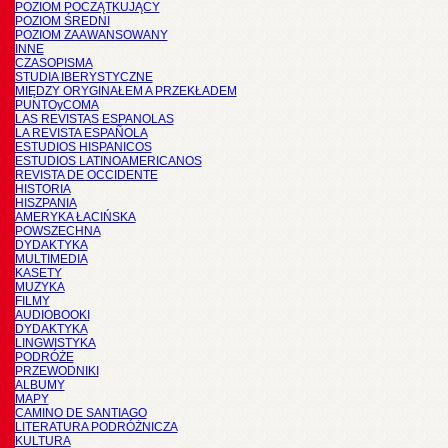
POZIOM POCZĄTKUJĄCY
POZIOM ŚREDNI
POZIOM ZAAWANSOWANY
INNE
CZASOPISMA
STUDIA IBERYSTYCZNE
MIĘDZY ORYGINAŁEM A PRZEKŁADEM
PUNTOyCOMA
LAS REVISTAS ESPANOLAS
LA REVISTA ESPAÑOLA
ESTUDIOS HISPANICOS
ESTUDIOS LATINOAMERICANOS
REVISTA DE OCCIDENTE
HISTORIA
HISZPANIA
AMERYKA ŁACIŃSKA
POWSZECHNA
DYDAKTYKA
MULTIMEDIA
KASETY
MUZYKA
FILMY
AUDIOBOOKI
DYDAKTYKA
LINGWISTYKA
PODRÓŻE
PRZEWODNIKI
ALBUMY
MAPY
CAMINO DE SANTIAGO
LITERATURA PODRÓŻNICZA
KULTURA