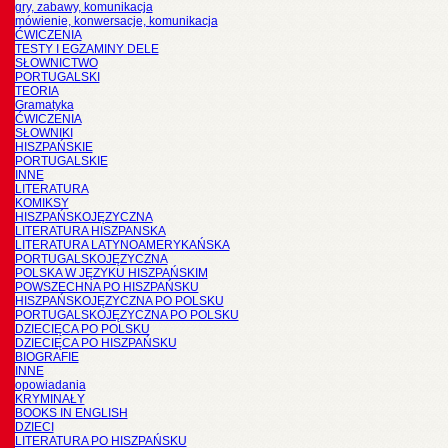
gry, zabawy, komunikacja
mówienie, konwersacje, komunikacja
ĆWICZENIA
TESTY I EGZAMINY DELE
SŁOWNICTWO
PORTUGALSKI
TEORIA
Gramatyka
ĆWICZENIA
SŁOWNIKI
HISZPAŃSKIE
PORTUGALSKIE
INNE
LITERATURA
KOMIKSY
HISZPAŃSKOJĘZYCZNA
LITERATURA HISZPANSKA
LITERATURA LATYNOAMERYKAŃSKA
PORTUGALSKOJĘZYCZNA
POLSKA W JĘZYKU HISZPAŃSKIM
POWSZECHNA PO HISZPAŃSKU
HISZPAŃSKOJĘZYCZNA PO POLSKU
PORTUGALSKOJĘZYCZNA PO POLSKU
DZIECIĘCA PO POLSKU
DZIECIĘCA PO HISZPAŃSKU
BIOGRAFIE
INNE
opowiadania
KRYMINAŁY
BOOKS IN ENGLISH
DZIECI
LITERATURA PO HISZPAŃSKU