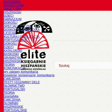
KATEGORIE
PODRĘCZNIKI
GALICYJSKI
HISZPAŃSKI
DZIECI
GIMNAZJUM
DOROŚLI
SPECJALISTYCZNE
DOSKONALENIE JĘZYKA
LICEUM
KULTURA I CYWILIZACJA
PORTUGALSKIE
DOROŚLI
DZIECI
KATALOŃSKI
BASKIJSKI
GRAMATYKA
HISZPAŃSKI
TEORIA
KOMUNIKACJA
gry, zabawy, komunikacja
mówienie, konwersacje, komunikacja
ĆWICZENIA
TESTY I EGZAMINY DELE
SŁOWNICTWO
PORTUGALSKI
TEORIA
Gramatyka
ĆWICZENIA
SŁOWNIKI
HISZPAŃSKIE
PORTUGALSKIE