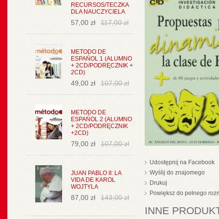
RECURSOS/TECZKA
DLA NAUCZYCIELA
57,00 zł
117,00 zł
METODO DE
ESPAŃOL 1 (ALUMNO
+ 2CD/PODRĘCZNIK +
2CD)
49,00 zł
107,00 zł
METODO DE
ESPAŃOL 2 (ALUMNO
+ 2CD/PODRĘCZNIK
+2CD)
79,00 zł
107,00 zł
Udostępnij na Facebook
Wyślij do znajomego
JUAN PABLO II: LA
VIDA DE KAROL
Drukuj
WOJTYLA
Powiększ do pełnego roz
87,00 zł
143,00 zł
INNE PRODUKT