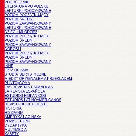
PODRĘCZNIKI
LITERATURA PO POLSKU
LEKTURKI POZIOMOWANE
POZIOM POCZĄTKUJĄCY
POZIOM ŚREDNI
POZIOM ZAAWANSOWANY
LEKTURKI POZIOMOWANE
DZIECI I MŁODZIEŻ
POZIOM POCZĄTKUJĄCY
POZIOM ŚREDNI
POZIOM ZAAWANSOWANY
DOROŚLI
POZIOM POCZĄTKUJĄCY
POZIOM ŚREDNI
POZIOM ZAAWANSOWANY
INNE
CZASOPISMA
STUDIA IBERYSTYCZNE
MIĘDZY ORYGINAŁEM A PRZEKŁADEM
PUNTOyCOMA
LAS REVISTAS ESPANOLAS
LA REVISTA ESPAÑOLA
ESTUDIOS HISPANICOS
ESTUDIOS LATINOAMERICANOS
REVISTA DE OCCIDENTE
HISTORIA
HISZPANIA
AMERYKA ŁACIŃSKA
POWSZECHNA
DYDAKTYKA
MULTIMEDIA
KASETY