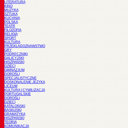
LITERATURA
KINO
MUZYKA
SZTUKA
KUCHNIA
POLSKA
TEATR
FILOZOFIA
RELIGIA
SPORT
KULTURA
PRZEKŁADOZNAWSTWO
GRY
PODRĘCZNIKI
GALICYJSKI
HISZPAŃSKI
DZIECI
GIMNAZJUM
DOROŚLI
SPECJALISTYCZNE
DOSKONALENIE JĘZYKA
LICEUM
KULTURA I CYWILIZACJA
PORTUGALSKIE
DOROŚLI
DZIECI
KATALOŃSKI
BASKIJSKI
GRAMATYKA
HISZPAŃSKI
TEORIA
KOMUNIKACJA