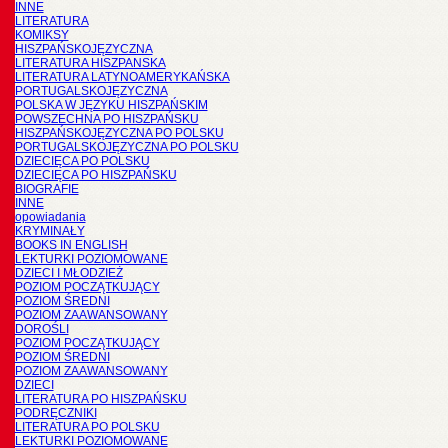
INNE
LITERATURA
KOMIKSY
HISZPAŃSKOJĘZYCZNA
LITERATURA HISZPANSKA
LITERATURA LATYNOAMERYKAŃSKA
PORTUGALSKOJĘZYCZNA
POLSKA W JĘZYKU HISZPAŃSKIM
POWSZECHNA PO HISZPAŃSKU
HISZPAŃSKOJĘZYCZNA PO POLSKU
PORTUGALSKOJĘZYCZNA PO POLSKU
DZIECIĘCA PO POLSKU
DZIECIĘCA PO HISZPAŃSKU
BIOGRAFIE
INNE
opowiadania
KRYMINAŁY
BOOKS IN ENGLISH
LEKTURKI POZIOMOWANE
DZIECI I MŁODZIEŻ
POZIOM POCZĄTKUJĄCY
POZIOM ŚREDNI
POZIOM ZAAWANSOWANY
DOROŚLI
POZIOM POCZĄTKUJĄCY
POZIOM ŚREDNI
POZIOM ZAAWANSOWANY
DZIECI
LITERATURA PO HISZPAŃSKU
PODRĘCZNIKI
LITERATURA PO POLSKU
LEKTURKI POZIOMOWANE