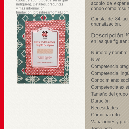
cuota de abono puede ser la que
acopio de experie
indiquen). Detalles, preguntas
dando como result
y
más
información:
fundacionlibroslibres@gmail.com.
Consta de 84 acti
dramatización.
Descripción
: 
en las que figuran:
Número y nombre d
Nivel
Competencia prag
Competencia lingüís
Conocimiento soci
Competencia exist
Tamaño del grupo
Duración
Necesidades
Cómo hacerlo
Variaciones y pro
Tome nota