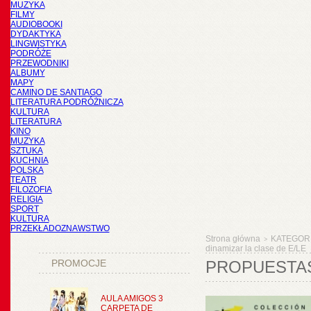
MUZYKA
FILMY
AUDIOBOOKI
DYDAKTYKA
LINGWISTYKA
PODRÓŻE
PRZEWODNIKI
ALBUMY
MAPY
CAMINO DE SANTIAGO
LITERATURA PODRÓŻNICZA
KULTURA
LITERATURA
KINO
MUZYKA
SZTUKA
KUCHNIA
POLSKA
TEATR
FILOZOFIA
RELIGIA
SPORT
KULTURA
PRZEKŁADOZNAWSTWO
Strona główna
KATEGOR
>
dinamizar la clase de E/LE
PROMOCJE
PROPUESTAS
AULA AMIGOS 3
CARPETA DE