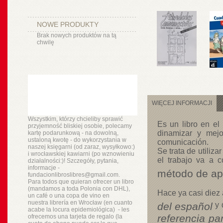
NOWE PRODUKTY
Brak nowych produktów na tą
chwilę
WIĘCEJ INFORMACJI
Wszystkim, którzy chcieliby sprawić
Es un libro en el
przyjemność bliskiej osobie, polecamy
dinamizar y mejo
kartę podarunkową - na dowolną,
ustaloną kwotę - do wykorzystania w
comunicación.
naszej księgarni (od zaraz, wysyłkowo:)
Se trata de utiliza
i wrocławskiej kawiarni (po wznowieniu
el trabajo va a 
działalności:)! Szczegóły, pytania,
informacje -
método de ap
fundacionlibroslibres@gmail.com.
Para todos que quieran ofrecer un libro
(mandamos a toda Polonia con DHL),
Hace ya casi diez
un
café o
una copa de vino en
nuestra
librería
en Wrocław (en cuanto
del español
y 
acabe la locura epidemiológica) - les
referencia pa
ofrecemos una tarjeta de regalo (la