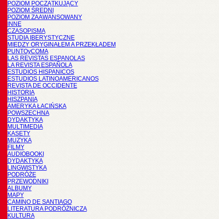
POZIOM POCZĄTKUJĄCY
POZIOM ŚREDNI
POZIOM ZAAWANSOWANY
INNE
CZASOPISMA
STUDIA IBERYSTYCZNE
MIĘDZY ORYGINAŁEM A PRZEKŁADEM
PUNTOyCOMA
LAS REVISTAS ESPANOLAS
LA REVISTA ESPAÑOLA
ESTUDIOS HISPANICOS
ESTUDIOS LATINOAMERICANOS
REVISTA DE OCCIDENTE
HISTORIA
HISZPANIA
AMERYKA ŁACIŃSKA
POWSZECHNA
DYDAKTYKA
MULTIMEDIA
KASETY
MUZYKA
FILMY
AUDIOBOOKI
DYDAKTYKA
LINGWISTYKA
PODRÓŻE
PRZEWODNIKI
ALBUMY
MAPY
CAMINO DE SANTIAGO
LITERATURA PODRÓŻNICZA
KULTURA