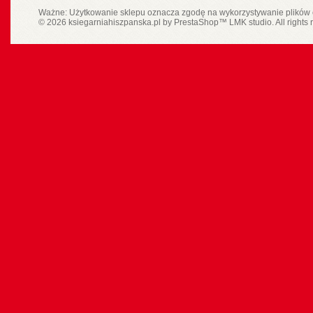
Ważne: Użytkowanie sklepu oznacza zgodę na wykorzystywanie plików 
© 2026 ksiegarniahiszpanska.pl by
PrestaShop
™
LMK studio
. All rights