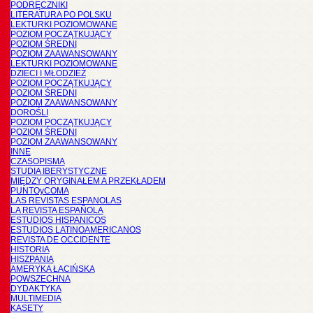
PODRĘCZNIKI
LITERATURA PO POLSKU
LEKTURKI POZIOMOWANE
POZIOM POCZĄTKUJĄCY
POZIOM ŚREDNI
POZIOM ZAAWANSOWANY
LEKTURKI POZIOMOWANE
DZIECI I MŁODZIEŻ
POZIOM POCZĄTKUJĄCY
POZIOM ŚREDNI
POZIOM ZAAWANSOWANY
DOROŚLI
POZIOM POCZĄTKUJĄCY
POZIOM ŚREDNI
POZIOM ZAAWANSOWANY
INNE
CZASOPISMA
STUDIA IBERYSTYCZNE
MIĘDZY ORYGINAŁEM A PRZEKŁADEM
PUNTOyCOMA
LAS REVISTAS ESPANOLAS
LA REVISTA ESPAÑOLA
ESTUDIOS HISPANICOS
ESTUDIOS LATINOAMERICANOS
REVISTA DE OCCIDENTE
HISTORIA
HISZPANIA
AMERYKA ŁACIŃSKA
POWSZECHNA
DYDAKTYKA
MULTIMEDIA
KASETY