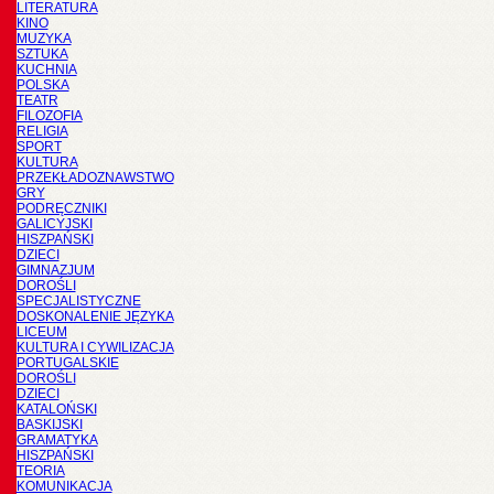
LITERATURA
KINO
MUZYKA
SZTUKA
KUCHNIA
POLSKA
TEATR
FILOZOFIA
RELIGIA
SPORT
KULTURA
PRZEKŁADOZNAWSTWO
GRY
PODRĘCZNIKI
GALICYJSKI
HISZPAŃSKI
DZIECI
GIMNAZJUM
DOROŚLI
SPECJALISTYCZNE
DOSKONALENIE JĘZYKA
LICEUM
KULTURA I CYWILIZACJA
PORTUGALSKIE
DOROŚLI
DZIECI
KATALOŃSKI
BASKIJSKI
GRAMATYKA
HISZPAŃSKI
TEORIA
KOMUNIKACJA