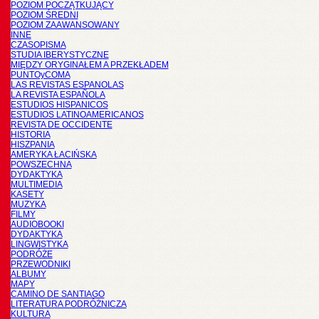
POZIOM POCZĄTKUJĄCY
POZIOM ŚREDNI
POZIOM ZAAWANSOWANY
INNE
CZASOPISMA
STUDIA IBERYSTYCZNE
MIĘDZY ORYGINAŁEM A PRZEKŁADEM
PUNTOyCOMA
LAS REVISTAS ESPANOLAS
LA REVISTA ESPAÑOLA
ESTUDIOS HISPANICOS
ESTUDIOS LATINOAMERICANOS
REVISTA DE OCCIDENTE
HISTORIA
HISZPANIA
AMERYKA ŁACIŃSKA
POWSZECHNA
DYDAKTYKA
MULTIMEDIA
KASETY
MUZYKA
FILMY
AUDIOBOOKI
DYDAKTYKA
LINGWISTYKA
PODRÓŻE
PRZEWODNIKI
ALBUMY
MAPY
CAMINO DE SANTIAGO
LITERATURA PODRÓŻNICZA
KULTURA