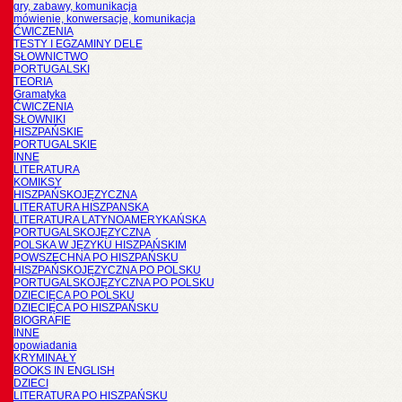
gry, zabawy, komunikacja
mówienie, konwersacje, komunikacja
ĆWICZENIA
TESTY I EGZAMINY DELE
SŁOWNICTWO
PORTUGALSKI
TEORIA
Gramatyka
ĆWICZENIA
SŁOWNIKI
HISZPAŃSKIE
PORTUGALSKIE
INNE
LITERATURA
KOMIKSY
HISZPAŃSKOJĘZYCZNA
LITERATURA HISZPANSKA
LITERATURA LATYNOAMERYKAŃSKA
PORTUGALSKOJĘZYCZNA
POLSKA W JĘZYKU HISZPAŃSKIM
POWSZECHNA PO HISZPAŃSKU
HISZPAŃSKOJĘZYCZNA PO POLSKU
PORTUGALSKOJĘZYCZNA PO POLSKU
DZIECIĘCA PO POLSKU
DZIECIĘCA PO HISZPAŃSKU
BIOGRAFIE
INNE
opowiadania
KRYMINAŁY
BOOKS IN ENGLISH
DZIECI
LITERATURA PO HISZPAŃSKU