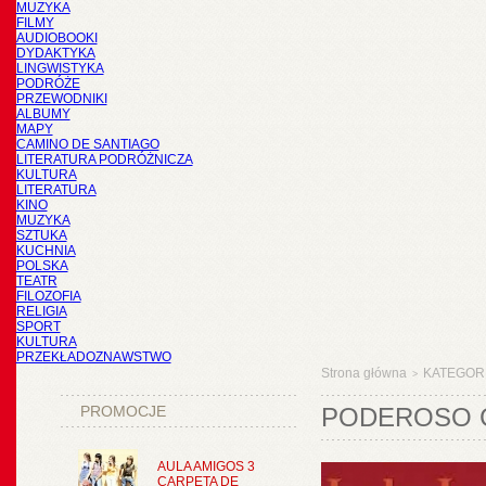
MUZYKA
FILMY
AUDIOBOOKI
DYDAKTYKA
LINGWISTYKA
PODRÓŻE
PRZEWODNIKI
ALBUMY
MAPY
CAMINO DE SANTIAGO
LITERATURA PODRÓŻNICZA
KULTURA
LITERATURA
KINO
MUZYKA
SZTUKA
KUCHNIA
POLSKA
TEATR
FILOZOFIA
RELIGIA
SPORT
KULTURA
PRZEKŁADOZNAWSTWO
Strona główna
KATEGOR
>
PROMOCJE
PODEROSO C
AULA AMIGOS 3
CARPETA DE