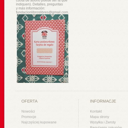
cuota de abono puede ser la que
indiquen). Detalles, preguntas
y
más
información:
fundacionlibroslibres@gmail.com.
OFERTA
INFORMACJE
Nowości
Kontakt
Promocje
Mapa strony
Najczęściej kupowane
Wysyłka i Zwroty
Regulamin zakupów