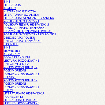
INNE
LITERATURA
KOMIKSY
HISZPAŃSKOJĘZYCZNA
LITERATURA HISZPANSKA
LITERATURA LATYNOAMERYKAŃSKA
PORTUGALSKOJĘZYCZNA
POLSKA W JĘZYKU HISZPAŃSKIM
POWSZECHNA PO HISZPAŃSKU
HISZPAŃSKOJĘZYCZNA PO POLSKU
PORTUGALSKOJĘZYCZNA PO POLSKU
DZIECIĘCA PO POLSKU
DZIECIĘCA PO HISZPAŃSKU
BIOGRAFIE
INNE
opowiadania
KRYMINAŁY
BOOKS IN ENGLISH
LEKTURKI POZIOMOWANE
DZIECI I MŁODZIEŻ
POZIOM POCZĄTKUJĄCY
POZIOM ŚREDNI
POZIOM ZAAWANSOWANY
DOROŚLI
POZIOM POCZĄTKUJĄCY
POZIOM ŚREDNI
POZIOM ZAAWANSOWANY
DZIECI
LITERATURA PO HISZPAŃSKU
PODRĘCZNIKI
LITERATURA PO POLSKU
LEKTURKI POZIOMOWANE