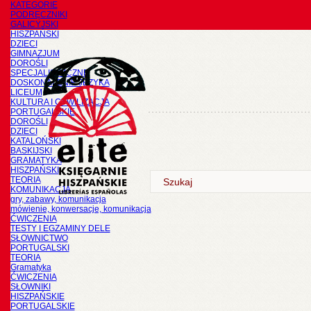
KATEGORIE
PODRĘCZNIKI
GALICYJSKI
HISZPAŃSKI
DZIECI
GIMNAZJUM
DOROŚLI
SPECJALISTYCZNE
DOSKONALENIE JĘZYKA
LICEUM
KULTURA I CYWILIZACJA
PORTUGALSKIE
DOROŚLI
DZIECI
KATALOŃSKI
BASKIJSKI
GRAMATYKA
HISZPAŃSKI
TEORIA
KOMUNIKACJA
gry, zabawy, komunikacja
mówienie, konwersacje, komunikacja
ĆWICZENIA
TESTY I EGZAMINY DELE
SŁOWNICTWO
PORTUGALSKI
TEORIA
Gramatyka
ĆWICZENIA
SŁOWNIKI
HISZPAŃSKIE
PORTUGALSKIE