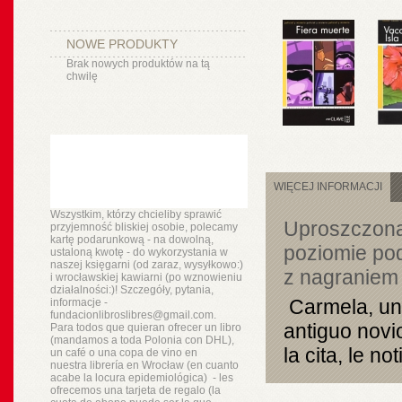
NOWE PRODUKTY
Brak nowych produktów na tą
chwilę
WIĘCEJ INFORMACJI
Wszystkim, którzy chcieliby sprawić
Uproszczona 
przyjemność bliskiej osobie, polecamy
kartę podarunkową - na dowolną,
poziomie po
ustaloną kwotę - do wykorzystania w
naszej księgarni (od zaraz, wysyłkowo:)
z nagraniem 
i wrocławskiej kawiarni (po wznowieniu
działalności:)! Szczegóły, pytania,
Carmela, una
informacje -
fundacionlibroslibres@gmail.com.
antiguo novio
Para todos que quieran ofrecer un libro
(mandamos a toda Polonia con DHL),
la cita, le n
un
café o
una copa de vino en
nuestra
librería
en Wrocław (en cuanto
acabe la locura epidemiológica) - les
ofrecemos una tarjeta de regalo (la