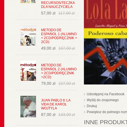
RECURSOS/TECZKA
DLA NAUCZYCIELA
57,00 zł
117,00 zł
METODO DE
ESPAŃOL 1 (ALUMNO
+ 2CD/PODRĘCZNIK +
2CD)
49,00 zł
107,00 zł
METODO DE
ESPAŃOL 2 (ALUMNO
+ 2CD/PODRĘCZNIK
+2CD)
79,00 zł
107,00 zł
Udostępnij na Facebook
Wyślij do znajomego
JUAN PABLO II: LA
VIDA DE KAROL
Drukuj
WOJTYLA
Powiększ do pełnego roz
87,00 zł
143,00 zł
INNE PRODUKT