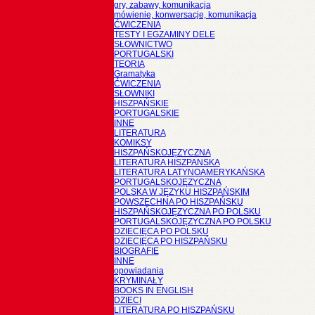
gry, zabawy, komunikacja
mówienie, konwersacje, komunikacja
ĆWICZENIA
TESTY I EGZAMINY DELE
SŁOWNICTWO
PORTUGALSKI
TEORIA
Gramatyka
ĆWICZENIA
SŁOWNIKI
HISZPAŃSKIE
PORTUGALSKIE
INNE
LITERATURA
KOMIKSY
HISZPAŃSKOJĘZYCZNA
LITERATURA HISZPANSKA
LITERATURA LATYNOAMERYKAŃSKA
PORTUGALSKOJĘZYCZNA
POLSKA W JĘZYKU HISZPAŃSKIM
POWSZECHNA PO HISZPAŃSKU
HISZPAŃSKOJĘZYCZNA PO POLSKU
PORTUGALSKOJĘZYCZNA PO POLSKU
DZIECIĘCA PO POLSKU
DZIECIĘCA PO HISZPAŃSKU
BIOGRAFIE
INNE
opowiadania
KRYMINAŁY
BOOKS IN ENGLISH
DZIECI
LITERATURA PO HISZPAŃSKU