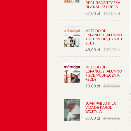
RECURSOS/TECZKA
DLA NAUCZYCIELA
57,00 zł
117,00 zł
METODO DE
ESPAŃOL 1 (ALUMNO
+ 2CD/PODRĘCZNIK +
2CD)
49,00 zł
107,00 zł
METODO DE
ESPAŃOL 2 (ALUMNO
+ 2CD/PODRĘCZNIK
+2CD)
79,00 zł
107,00 zł
JUAN PABLO II: LA
VIDA DE KAROL
WOJTYLA
87,00 zł
143,00 zł