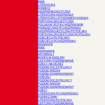
INNE
LITERATURA
KOMIKSY
HISZPAŃSKOJĘZYCZNA
LITERATURA HISZPANSKA
LITERATURA LATYNOAMERYKAŃSKA
PORTUGALSKOJĘZYCZNA
POLSKA W JĘZYKU HISZPAŃSKIM
POWSZECHNA PO HISZPAŃSKU
HISZPAŃSKOJĘZYCZNA PO POLSKU
PORTUGALSKOJĘZYCZNA PO POLSKU
DZIECIĘCA PO POLSKU
DZIECIĘCA PO HISZPAŃSKU
BIOGRAFIE
INNE
opowiadania
KRYMINAŁY
BOOKS IN ENGLISH
LEKTURKI POZIOMOWANE
DZIECI I MŁODZIEŻ
POZIOM POCZĄTKUJĄCY
POZIOM ŚREDNI
POZIOM ZAAWANSOWANY
DOROŚLI
POZIOM POCZĄTKUJĄCY
POZIOM ŚREDNI
POZIOM ZAAWANSOWANY
DZIECI
LITERATURA PO HISZPAŃSKU
PODRĘCZNIKI
LITERATURA PO POLSKU
LEKTURKI POZIOMOWANE