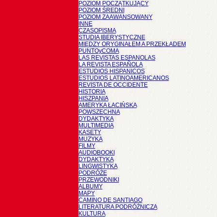
POZIOM POCZĄTKUJĄCY
POZIOM ŚREDNI
POZIOM ZAAWANSOWANY
INNE
CZASOPISMA
STUDIA IBERYSTYCZNE
MIĘDZY ORYGINAŁEM A PRZEKŁADEM
PUNTOyCOMA
LAS REVISTAS ESPANOLAS
LA REVISTA ESPAÑOLA
ESTUDIOS HISPANICOS
ESTUDIOS LATINOAMERICANOS
REVISTA DE OCCIDENTE
HISTORIA
HISZPANIA
AMERYKA ŁACIŃSKA
POWSZECHNA
DYDAKTYKA
MULTIMEDIA
KASETY
MUZYKA
FILMY
AUDIOBOOKI
DYDAKTYKA
LINGWISTYKA
PODRÓŻE
PRZEWODNIKI
ALBUMY
MAPY
CAMINO DE SANTIAGO
LITERATURA PODRÓŻNICZA
KULTURA