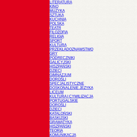
LITERATURA
KINO
MUZYKA
SZTUKA
KUCHNIA
POLSKA
TEATR
FILOZOFIA
RELIGIA
SPORT
KULTURA
PRZEKŁADOZNAWSTWO
GRY
PODRĘCZNIKI
GALICYJSKI
HISZPAŃSKI
DZIECI
GIMNAZJUM
DOROŚLI
SPECJALISTYCZNE
DOSKONALENIE JĘZYKA
LICEUM
KULTURA I CYWILIZACJA
PORTUGALSKIE
DOROŚLI
DZIECI
KATALOŃSKI
BASKIJSKI
GRAMATYKA
HISZPAŃSKI
TEORIA
KOMUNIKACJA