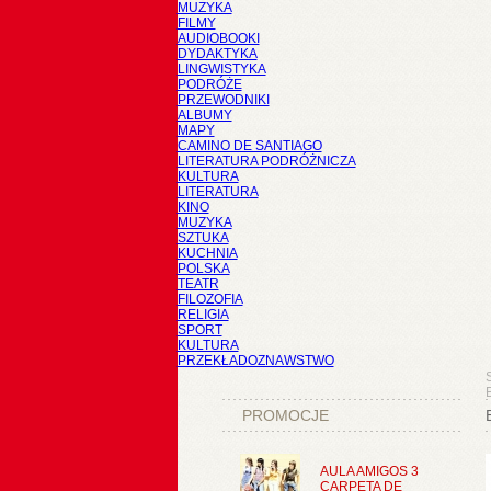
MUZYKA
FILMY
AUDIOBOOKI
DYDAKTYKA
LINGWISTYKA
PODRÓŻE
PRZEWODNIKI
ALBUMY
MAPY
CAMINO DE SANTIAGO
LITERATURA PODRÓŻNICZA
KULTURA
LITERATURA
KINO
MUZYKA
SZTUKA
KUCHNIA
POLSKA
TEATR
FILOZOFIA
RELIGIA
SPORT
KULTURA
PRZEKŁADOZNAWSTWO
PROMOCJE
AULA AMIGOS 3
CARPETA DE