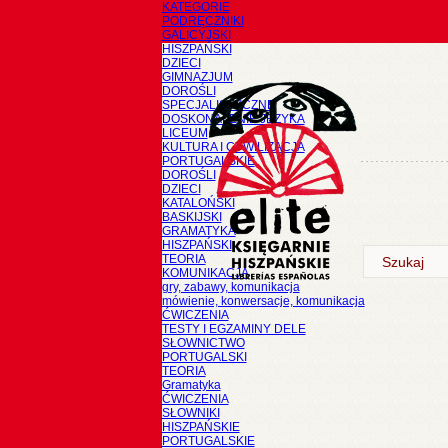
KATEGORIE
PODRĘCZNIKI
GALICYJSKI
HISZPAŃSKI
DZIECI
GIMNAZJUM
DOROŚLI
SPECJALISTYCZNE
DOSKONALENIE JĘZYKA
LICEUM
KULTURA I CYWILIZACJA
PORTUGALSKIE
DOROŚLI
DZIECI
KATALOŃSKI
BASKIJSKI
GRAMATYKA
HISZPAŃSKI
TEORIA
KOMUNIKACJA
gry, zabawy, komunikacja
mówienie, konwersacje, komunikacja
ĆWICZENIA
TESTY I EGZAMINY DELE
SŁOWNICTWO
PORTUGALSKI
TEORIA
Gramatyka
ĆWICZENIA
SŁOWNIKI
HISZPAŃSKIE
PORTUGALSKIE