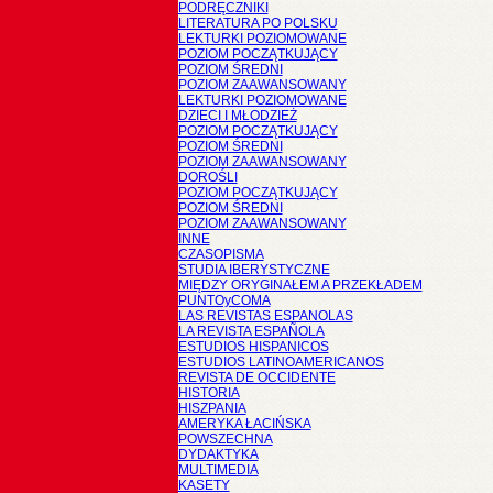
PODRĘCZNIKI
LITERATURA PO POLSKU
LEKTURKI POZIOMOWANE
POZIOM POCZĄTKUJĄCY
POZIOM ŚREDNI
POZIOM ZAAWANSOWANY
LEKTURKI POZIOMOWANE
DZIECI I MŁODZIEŻ
POZIOM POCZĄTKUJĄCY
POZIOM ŚREDNI
POZIOM ZAAWANSOWANY
DOROŚLI
POZIOM POCZĄTKUJĄCY
POZIOM ŚREDNI
POZIOM ZAAWANSOWANY
INNE
CZASOPISMA
STUDIA IBERYSTYCZNE
MIĘDZY ORYGINAŁEM A PRZEKŁADEM
PUNTOyCOMA
LAS REVISTAS ESPANOLAS
LA REVISTA ESPAÑOLA
ESTUDIOS HISPANICOS
ESTUDIOS LATINOAMERICANOS
REVISTA DE OCCIDENTE
HISTORIA
HISZPANIA
AMERYKA ŁACIŃSKA
POWSZECHNA
DYDAKTYKA
MULTIMEDIA
KASETY