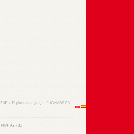
CZNE
El planeta en juego - JUGAMOS EN
>
. Nivel A2 - B1