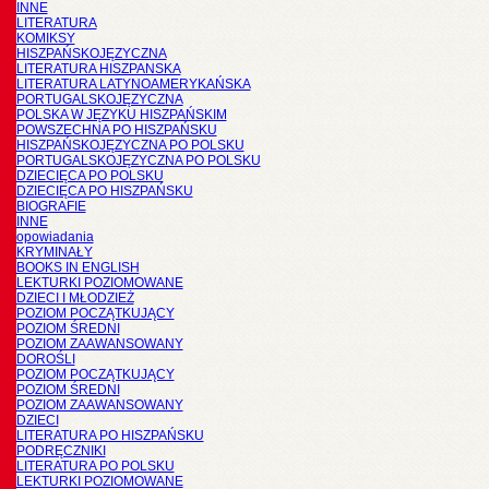
INNE
LITERATURA
KOMIKSY
HISZPAŃSKOJĘZYCZNA
LITERATURA HISZPANSKA
LITERATURA LATYNOAMERYKAŃSKA
PORTUGALSKOJĘZYCZNA
POLSKA W JĘZYKU HISZPAŃSKIM
POWSZECHNA PO HISZPAŃSKU
HISZPAŃSKOJĘZYCZNA PO POLSKU
PORTUGALSKOJĘZYCZNA PO POLSKU
DZIECIĘCA PO POLSKU
DZIECIĘCA PO HISZPAŃSKU
BIOGRAFIE
INNE
opowiadania
KRYMINAŁY
BOOKS IN ENGLISH
LEKTURKI POZIOMOWANE
DZIECI I MŁODZIEŻ
POZIOM POCZĄTKUJĄCY
POZIOM ŚREDNI
POZIOM ZAAWANSOWANY
DOROŚLI
POZIOM POCZĄTKUJĄCY
POZIOM ŚREDNI
POZIOM ZAAWANSOWANY
DZIECI
LITERATURA PO HISZPAŃSKU
PODRĘCZNIKI
LITERATURA PO POLSKU
LEKTURKI POZIOMOWANE