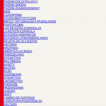
POZIOM POCZĄTKUJĄCY
POZIOM ŚREDNI
POZIOM ZAAWANSOWANY
INNE
CZASOPISMA
STUDIA IBERYSTYCZNE
MIĘDZY ORYGINAŁEM A PRZEKŁADEM
PUNTOyCOMA
LAS REVISTAS ESPANOLAS
LA REVISTA ESPAÑOLA
ESTUDIOS HISPANICOS
ESTUDIOS LATINOAMERICANOS
REVISTA DE OCCIDENTE
HISTORIA
HISZPANIA
AMERYKA ŁACIŃSKA
POWSZECHNA
DYDAKTYKA
MULTIMEDIA
KASETY
MUZYKA
FILMY
AUDIOBOOKI
DYDAKTYKA
LINGWISTYKA
PODRÓŻE
PRZEWODNIKI
ALBUMY
MAPY
CAMINO DE SANTIAGO
LITERATURA PODRÓŻNICZA
KULTURA