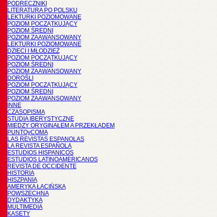
PODRĘCZNIKI
LITERATURA PO POLSKU
LEKTURKI POZIOMOWANE
POZIOM POCZĄTKUJĄCY
POZIOM ŚREDNI
POZIOM ZAAWANSOWANY
LEKTURKI POZIOMOWANE
DZIECI I MŁODZIEŻ
POZIOM POCZĄTKUJĄCY
POZIOM ŚREDNI
POZIOM ZAAWANSOWANY
DOROŚLI
POZIOM POCZĄTKUJĄCY
POZIOM ŚREDNI
POZIOM ZAAWANSOWANY
INNE
CZASOPISMA
STUDIA IBERYSTYCZNE
MIĘDZY ORYGINAŁEM A PRZEKŁADEM
PUNTOyCOMA
LAS REVISTAS ESPANOLAS
LA REVISTA ESPAÑOLA
ESTUDIOS HISPANICOS
ESTUDIOS LATINOAMERICANOS
REVISTA DE OCCIDENTE
HISTORIA
HISZPANIA
AMERYKA ŁACIŃSKA
POWSZECHNA
DYDAKTYKA
MULTIMEDIA
KASETY