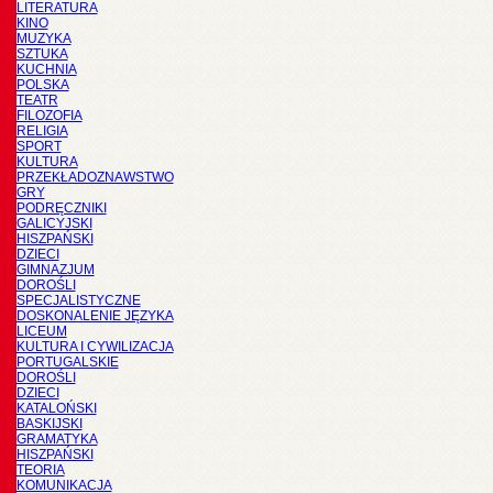
LITERATURA
KINO
MUZYKA
SZTUKA
KUCHNIA
POLSKA
TEATR
FILOZOFIA
RELIGIA
SPORT
KULTURA
PRZEKŁADOZNAWSTWO
GRY
PODRĘCZNIKI
GALICYJSKI
HISZPAŃSKI
DZIECI
GIMNAZJUM
DOROŚLI
SPECJALISTYCZNE
DOSKONALENIE JĘZYKA
LICEUM
KULTURA I CYWILIZACJA
PORTUGALSKIE
DOROŚLI
DZIECI
KATALOŃSKI
BASKIJSKI
GRAMATYKA
HISZPAŃSKI
TEORIA
KOMUNIKACJA