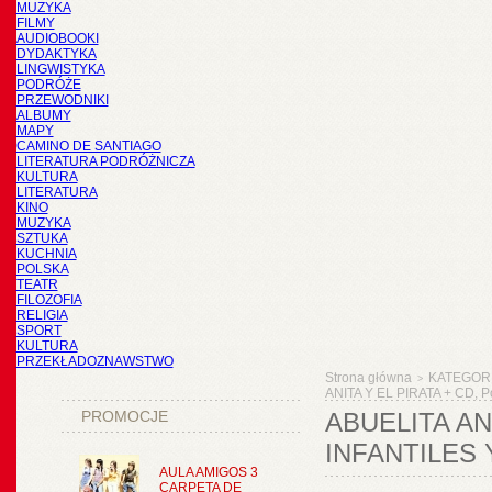
MUZYKA
FILMY
AUDIOBOOKI
DYDAKTYKA
LINGWISTYKA
PODRÓŻE
PRZEWODNIKI
ALBUMY
MAPY
CAMINO DE SANTIAGO
LITERATURA PODRÓŻNICZA
KULTURA
LITERATURA
KINO
MUZYKA
SZTUKA
KUCHNIA
POLSKA
TEATR
FILOZOFIA
RELIGIA
SPORT
KULTURA
PRZEKŁADOZNAWSTWO
Strona główna
KATEGOR
>
ANITA Y EL PIRATA + CD, 
PROMOCJE
ABUELITA AN
INFANTILES Y
AULA AMIGOS 3
CARPETA DE