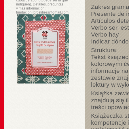
cuota de abono puede ser la que
indiquen). Detalles, preguntas
Zakres grama
y
más
información:
fundacionlibroslibres@gmail.com.
Presente de in
Artículos det
Verbo ser, est
Verbo hay
Indicar dónde
Struktura:
Tekst książec
kolorowymi ćw
informacje na
zestawie znaj
lektury w wyk
Książka zawie
znajdują się 
treści opowia
Książeczka s
kompetencje 