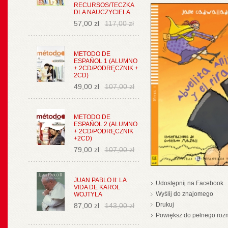
RECURSOS/TECZKA
DLA NAUCZYCIELA
57,00 zł
117,00 zł
METODO DE
ESPAŃOL 1 (ALUMNO
+ 2CD/PODRĘCZNIK +
2CD)
49,00 zł
107,00 zł
METODO DE
ESPAŃOL 2 (ALUMNO
+ 2CD/PODRĘCZNIK
+2CD)
79,00 zł
107,00 zł
JUAN PABLO II: LA
Udostępnij na Facebook
VIDA DE KAROL
Wyślij do znajomego
WOJTYLA
Drukuj
87,00 zł
143,00 zł
Powiększ do pełnego roz