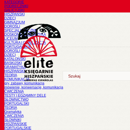
KATEGORIE
PODRĘCZNIKI
GALICYJSKI
HISZPAŃSKI
DZIECI
GIMNAZJUM
DOROŚLI
SPECJALISTYCZNE
DOSKONALENIE JĘZYKA
LICEUM
KULTURA I CYWILIZACJA
PORTUGALSKIE
DOROŚLI
DZIECI
KATALOŃSKI
BASKIJSKI
GRAMATYKA
HISZPAŃSKI
TEORIA
KOMUNIKACJA
gry, zabawy, komunikacja
mówienie, konwersacje, komunikacja
ĆWICZENIA
TESTY I EGZAMINY DELE
SŁOWNICTWO
PORTUGALSKI
TEORIA
Gramatyka
ĆWICZENIA
SŁOWNIKI
HISZPAŃSKIE
PORTUGALSKIE