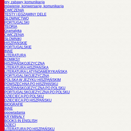
gry, zabawy, komunikacja
mówienie, konwersacje, komunikacja
ĆWICZENIA
TESTY I EGZAMINY DELE
SŁOWNICTWO
PORTUGALSKI
TEORIA
Gramatyka
ĆWICZENIA
SŁOWNIKI
HISZPAŃSKIE
PORTUGALSKIE
INNE
LITERATURA
KOMIKSY
HISZPAŃSKOJĘZYCZNA
LITERATURA HISZPANSKA
LITERATURA LATYNOAMERYKAŃSKA
PORTUGALSKOJĘZYCZNA
POLSKA W JĘZYKU HISZPAŃSKIM
POWSZECHNA PO HISZPAŃSKU
HISZPAŃSKOJĘZYCZNA PO POLSKU
PORTUGALSKOJĘZYCZNA PO POLSKU
DZIECIĘCA PO POLSKU
DZIECIĘCA PO HISZPAŃSKU
BIOGRAFIE
INNE
opowiadania
KRYMINAŁY
BOOKS IN ENGLISH
DZIECI
LITERATURA PO HISZPAŃSKU