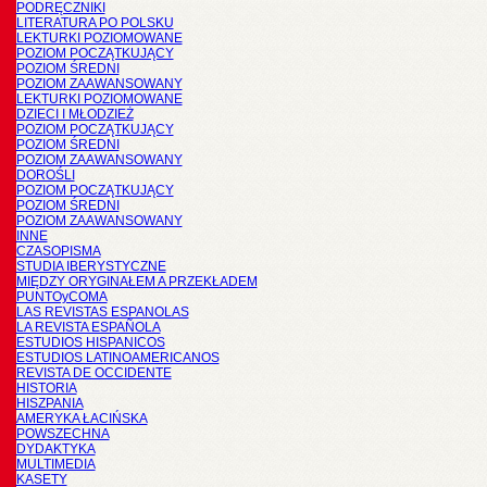
PODRĘCZNIKI
LITERATURA PO POLSKU
LEKTURKI POZIOMOWANE
POZIOM POCZĄTKUJĄCY
POZIOM ŚREDNI
POZIOM ZAAWANSOWANY
LEKTURKI POZIOMOWANE
DZIECI I MŁODZIEŻ
POZIOM POCZĄTKUJĄCY
POZIOM ŚREDNI
POZIOM ZAAWANSOWANY
DOROŚLI
POZIOM POCZĄTKUJĄCY
POZIOM ŚREDNI
POZIOM ZAAWANSOWANY
INNE
CZASOPISMA
STUDIA IBERYSTYCZNE
MIĘDZY ORYGINAŁEM A PRZEKŁADEM
PUNTOyCOMA
LAS REVISTAS ESPANOLAS
LA REVISTA ESPAÑOLA
ESTUDIOS HISPANICOS
ESTUDIOS LATINOAMERICANOS
REVISTA DE OCCIDENTE
HISTORIA
HISZPANIA
AMERYKA ŁACIŃSKA
POWSZECHNA
DYDAKTYKA
MULTIMEDIA
KASETY