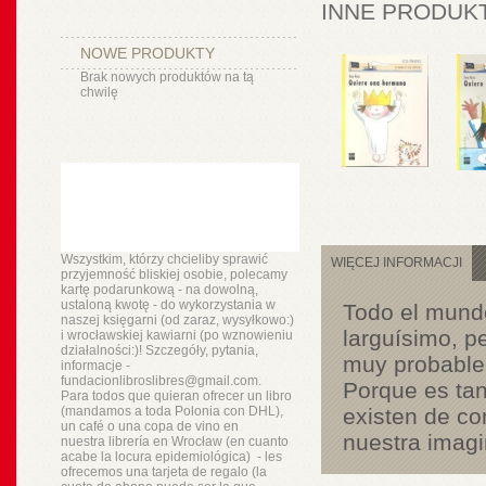
INNE PRODUKT
NOWE PRODUKTY
Brak nowych produktów na tą
chwilę
Wszystkim, którzy chcieliby sprawić
WIĘCEJ INFORMACJI
przyjemność bliskiej osobie, polecamy
kartę podarunkową - na dowolną,
ustaloną kwotę - do wykorzystania w
Todo el mundo
naszej księgarni (od zaraz, wysyłkowo:)
larguísimo, p
i wrocławskiej kawiarni (po wznowieniu
działalności:)! Szczegóły, pytania,
muy probable 
informacje -
fundacionlibroslibres@gmail.com.
Porque es tan
Para todos que quieran ofrecer un libro
(mandamos a toda Polonia con DHL),
existen de co
un
café o
una copa de vino en
nuestra imagi
nuestra
librería
en Wrocław (en cuanto
acabe la locura epidemiológica) - les
ofrecemos una tarjeta de regalo (la