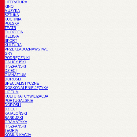
LITERATURA
KINO
MUZYKA
SZTUKA
KUCHNIA
POLSKA
TEATR
FILOZOFIA
RELIGIA
SPORT
KULTURA
PRZEKŁADOZNAWSTWO
GRY
PODRĘCZNIKI
GALICYJSKI
HISZPAŃSKI
DZIECI
GIMNAZJUM
DOROŚLI
SPECJALISTYCZNE
DOSKONALENIE JĘZYKA
LICEUM
KULTURA I CYWILIZACJA
PORTUGALSKIE
DOROŚLI
DZIECI
KATALOŃSKI
BASKIJSKI
GRAMATYKA
HISZPAŃSKI
TEORIA
KOMUNIKACJA