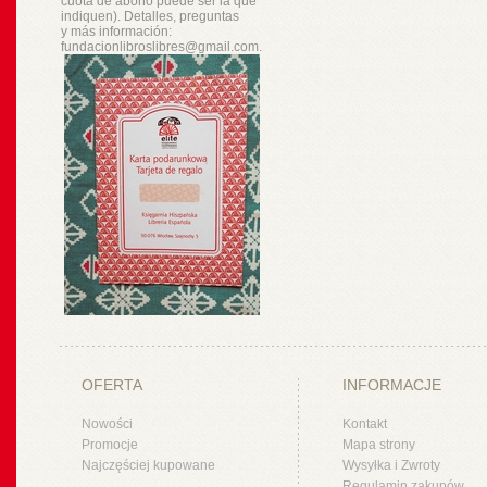
cuota de abono puede ser la que
indiquen). Detalles, preguntas
y
más
información:
fundacionlibroslibres@gmail.com.
OFERTA
INFORMACJE
Nowości
Kontakt
Promocje
Mapa strony
Najczęściej kupowane
Wysyłka i Zwroty
Regulamin zakupów