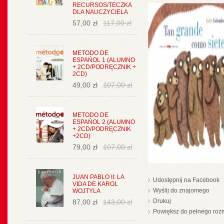
RECURSOS/TECZKA
DLA NAUCZYCIELA
57,00 zł
117,00 zł
METODO DE
ESPAŃOL 1 (ALUMNO
+ 2CD/PODRĘCZNIK +
2CD)
49,00 zł
107,00 zł
METODO DE
ESPAŃOL 2 (ALUMNO
+ 2CD/PODRĘCZNIK
+2CD)
79,00 zł
107,00 zł
JUAN PABLO II: LA
Udostępnij na Facebook
VIDA DE KAROL
Wyślij do znajomego
WOJTYLA
Drukuj
87,00 zł
143,00 zł
Powiększ do pełnego roz