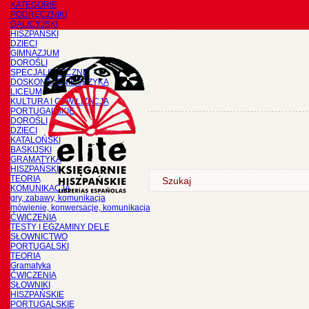
KATEGORIE
PODRĘCZNIKI
GALICYJSKI
HISZPAŃSKI
DZIECI
GIMNAZJUM
DOROŚLI
SPECJALISTYCZNE
DOSKONALENIE JĘZYKA
LICEUM
KULTURA I CYWILIZACJA
PORTUGALSKIE
DOROŚLI
DZIECI
KATALOŃSKI
BASKIJSKI
GRAMATYKA
HISZPAŃSKI
TEORIA
KOMUNIKACJA
gry, zabawy, komunikacja
mówienie, konwersacje, komunikacja
ĆWICZENIA
TESTY I EGZAMINY DELE
SŁOWNICTWO
PORTUGALSKI
TEORIA
Gramatyka
ĆWICZENIA
SŁOWNIKI
HISZPAŃSKIE
PORTUGALSKIE