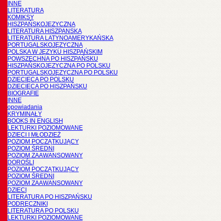
INNE
LITERATURA
KOMIKSY
HISZPAŃSKOJĘZYCZNA
LITERATURA HISZPANSKA
LITERATURA LATYNOAMERYKAŃSKA
PORTUGALSKOJĘZYCZNA
POLSKA W JĘZYKU HISZPAŃSKIM
POWSZECHNA PO HISZPAŃSKU
HISZPAŃSKOJĘZYCZNA PO POLSKU
PORTUGALSKOJĘZYCZNA PO POLSKU
DZIECIĘCA PO POLSKU
DZIECIĘCA PO HISZPAŃSKU
BIOGRAFIE
INNE
opowiadania
KRYMINAŁY
BOOKS IN ENGLISH
LEKTURKI POZIOMOWANE
DZIECI I MŁODZIEŻ
POZIOM POCZĄTKUJĄCY
POZIOM ŚREDNI
POZIOM ZAAWANSOWANY
DOROŚLI
POZIOM POCZĄTKUJĄCY
POZIOM ŚREDNI
POZIOM ZAAWANSOWANY
DZIECI
LITERATURA PO HISZPAŃSKU
PODRĘCZNIKI
LITERATURA PO POLSKU
LEKTURKI POZIOMOWANE