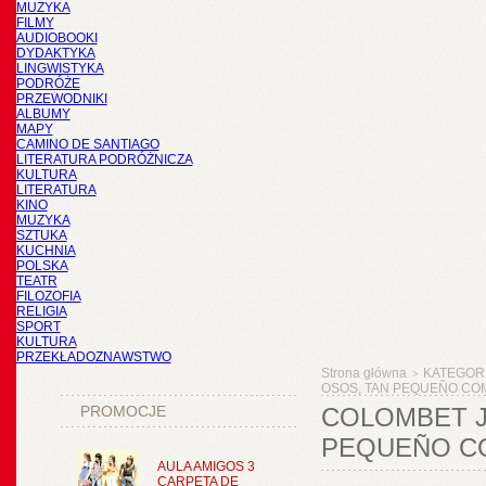
MUZYKA
FILMY
AUDIOBOOKI
DYDAKTYKA
LINGWISTYKA
PODRÓŻE
PRZEWODNIKI
ALBUMY
MAPY
CAMINO DE SANTIAGO
LITERATURA PODRÓŻNICZA
KULTURA
LITERATURA
KINO
MUZYKA
SZTUKA
KUCHNIA
POLSKA
TEATR
FILOZOFIA
RELIGIA
SPORT
KULTURA
PRZEKŁADOZNAWSTWO
Strona główna
KATEGOR
>
OSOS, TAN PEQUEÑO COM
PROMOCJE
COLOMBET J
PEQUEÑO CO
AULA AMIGOS 3
CARPETA DE