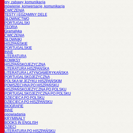
gry, zabawy, komunikacja
mówienie, konwersacje, komunikacja
ĆWICZENIA
TESTY I EGZAMINY DELE
SŁOWNICTWO
PORTUGALSKI
TEORIA
Gramatyka
ĆWICZENIA
SŁOWNIKI
HISZPAŃSKIE
PORTUGALSKIE
INNE
LITERATURA
KOMIKSY
HISZPAŃSKOJĘZYCZNA
LITERATURA HISZPANSKA
LITERATURA LATYNOAMERYKAŃSKA
PORTUGALSKOJĘZYCZNA
POLSKA W JĘZYKU HISZPAŃSKIM
POWSZECHNA PO HISZPAŃSKU
HISZPAŃSKOJĘZYCZNA PO POLSKU
PORTUGALSKOJĘZYCZNA PO POLSKU
DZIECIĘCA PO POLSKU
DZIECIĘCA PO HISZPAŃSKU
BIOGRAFIE
INNE
opowiadania
KRYMINAŁY
BOOKS IN ENGLISH
DZIECI
LITERATURA PO HISZPAŃSKU