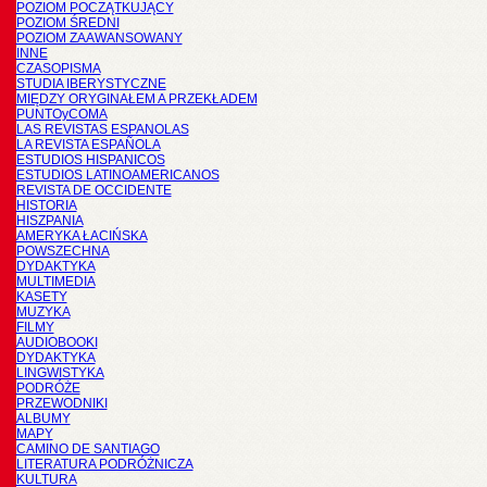
POZIOM POCZĄTKUJĄCY
POZIOM ŚREDNI
POZIOM ZAAWANSOWANY
INNE
CZASOPISMA
STUDIA IBERYSTYCZNE
MIĘDZY ORYGINAŁEM A PRZEKŁADEM
PUNTOyCOMA
LAS REVISTAS ESPANOLAS
LA REVISTA ESPAÑOLA
ESTUDIOS HISPANICOS
ESTUDIOS LATINOAMERICANOS
REVISTA DE OCCIDENTE
HISTORIA
HISZPANIA
AMERYKA ŁACIŃSKA
POWSZECHNA
DYDAKTYKA
MULTIMEDIA
KASETY
MUZYKA
FILMY
AUDIOBOOKI
DYDAKTYKA
LINGWISTYKA
PODRÓŻE
PRZEWODNIKI
ALBUMY
MAPY
CAMINO DE SANTIAGO
LITERATURA PODRÓŻNICZA
KULTURA