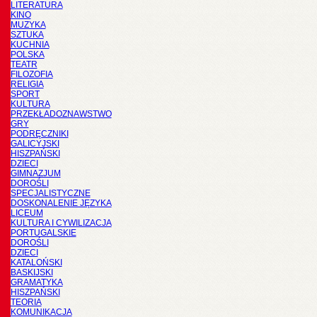
LITERATURA
KINO
MUZYKA
SZTUKA
KUCHNIA
POLSKA
TEATR
FILOZOFIA
RELIGIA
SPORT
KULTURA
PRZEKŁADOZNAWSTWO
GRY
PODRĘCZNIKI
GALICYJSKI
HISZPAŃSKI
DZIECI
GIMNAZJUM
DOROŚLI
SPECJALISTYCZNE
DOSKONALENIE JĘZYKA
LICEUM
KULTURA I CYWILIZACJA
PORTUGALSKIE
DOROŚLI
DZIECI
KATALOŃSKI
BASKIJSKI
GRAMATYKA
HISZPAŃSKI
TEORIA
KOMUNIKACJA