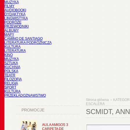
MUZYKA
FILMY
AUDIOBOOKI
DYDAKTYKA
LINGWISTYKA
PODRÓŻE
PRZEWODNIKI
ALBUMY
MAPY
CAMINO DE SANTIAGO
LITERATURA PODRÓŻNICZA
KULTURA
LITERATURA
KINO
MUZYKA
SZTUKA
KUCHNIA
POLSKA
TEATR
FILOZOFIA
RELIGIA
SPORT
KULTURA
PRZEKŁADOZNAWSTWO
Strona główna
KATEGOR
>
ESCALERA
PROMOCJE
SCMIDT, ANN
AULA AMIGOS 3
CARPETA DE