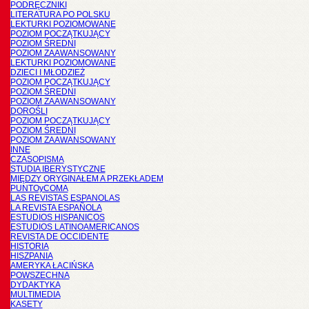
PODRĘCZNIKI
LITERATURA PO POLSKU
LEKTURKI POZIOMOWANE
POZIOM POCZĄTKUJĄCY
POZIOM ŚREDNI
POZIOM ZAAWANSOWANY
LEKTURKI POZIOMOWANE
DZIECI I MŁODZIEŻ
POZIOM POCZĄTKUJĄCY
POZIOM ŚREDNI
POZIOM ZAAWANSOWANY
DOROŚLI
POZIOM POCZĄTKUJĄCY
POZIOM ŚREDNI
POZIOM ZAAWANSOWANY
INNE
CZASOPISMA
STUDIA IBERYSTYCZNE
MIĘDZY ORYGINAŁEM A PRZEKŁADEM
PUNTOyCOMA
LAS REVISTAS ESPANOLAS
LA REVISTA ESPAÑOLA
ESTUDIOS HISPANICOS
ESTUDIOS LATINOAMERICANOS
REVISTA DE OCCIDENTE
HISTORIA
HISZPANIA
AMERYKA ŁACIŃSKA
POWSZECHNA
DYDAKTYKA
MULTIMEDIA
KASETY