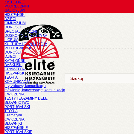
KATEGORIE
PODRĘCZNIKI
GALICYJSKI
HISZPAŃSKI
DZIECI
GIMNAZJUM
DOROŚLI
SPECJALISTYCZNE
DOSKONALENIE JĘZYKA
LICEUM
KULTURA I CYWILIZACJA
PORTUGALSKIE
DOROŚLI
DZIECI
KATALOŃSKI
BASKIJSKI
GRAMATYKA
HISZPAŃSKI
TEORIA
KOMUNIKACJA
gry, zabawy, komunikacja
mówienie, konwersacje, komunikacja
ĆWICZENIA
TESTY I EGZAMINY DELE
SŁOWNICTWO
PORTUGALSKI
TEORIA
Gramatyka
ĆWICZENIA
SŁOWNIKI
HISZPAŃSKIE
PORTUGALSKIE