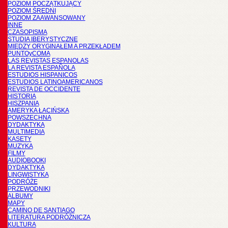
POZIOM POCZĄTKUJĄCY
POZIOM ŚREDNI
POZIOM ZAAWANSOWANY
INNE
CZASOPISMA
STUDIA IBERYSTYCZNE
MIĘDZY ORYGINAŁEM A PRZEKŁADEM
PUNTOyCOMA
LAS REVISTAS ESPANOLAS
LA REVISTA ESPAÑOLA
ESTUDIOS HISPANICOS
ESTUDIOS LATINOAMERICANOS
REVISTA DE OCCIDENTE
HISTORIA
HISZPANIA
AMERYKA ŁACIŃSKA
POWSZECHNA
DYDAKTYKA
MULTIMEDIA
KASETY
MUZYKA
FILMY
AUDIOBOOKI
DYDAKTYKA
LINGWISTYKA
PODRÓŻE
PRZEWODNIKI
ALBUMY
MAPY
CAMINO DE SANTIAGO
LITERATURA PODRÓŻNICZA
KULTURA