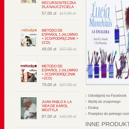
RECURSOS/TECZKA
DLA NAUCZYCIELA
57,00 zł
117,00 zł
METODO DE
ESPAŃOL 1 (ALUMNO
+ 2CD/PODRĘCZNIK +
2CD)
49,00 zł
107,00 zł
METODO DE
ESPAŃOL 2 (ALUMNO
+ 2CD/PODRĘCZNIK
+2CD)
79,00 zł
107,00 zł
Udostępnij na Facebook
Wyślij do znajomego
JUAN PABLO II: LA
VIDA DE KAROL
Drukuj
WOJTYLA
Powiększ do pełnego roz
87,00 zł
143,00 zł
INNE PRODUKT