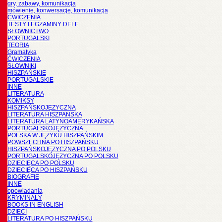
gry, zabawy, komunikacja
mówienie, konwersacje, komunikacja
ĆWICZENIA
TESTY I EGZAMINY DELE
SŁOWNICTWO
PORTUGALSKI
TEORIA
Gramatyka
ĆWICZENIA
SŁOWNIKI
HISZPAŃSKIE
PORTUGALSKIE
INNE
LITERATURA
KOMIKSY
HISZPAŃSKOJĘZYCZNA
LITERATURA HISZPANSKA
LITERATURA LATYNOAMERYKAŃSKA
PORTUGALSKOJĘZYCZNA
POLSKA W JĘZYKU HISZPAŃSKIM
POWSZECHNA PO HISZPAŃSKU
HISZPAŃSKOJĘZYCZNA PO POLSKU
PORTUGALSKOJĘZYCZNA PO POLSKU
DZIECIĘCA PO POLSKU
DZIECIĘCA PO HISZPAŃSKU
BIOGRAFIE
INNE
opowiadania
KRYMINAŁY
BOOKS IN ENGLISH
DZIECI
LITERATURA PO HISZPAŃSKU