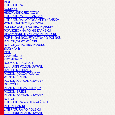
INNE
LITERATURA
KOMIKSY
HISZPAŃSKOJĘZYCZNA
LITERATURA HISZPANSKA
LITERATURA LATYNOAMERYKAŃSKA
PORTUGALSKOJĘZYCZNA
POLSKA W JĘZYKU HISZPAŃSKIM
POWSZECHNA PO HISZPAŃSKU
HISZPAŃSKOJĘZYCZNA PO POLSKU
PORTUGALSKOJĘZYCZNA PO POLSKU
DZIECIĘCA PO POLSKU
DZIECIĘCA PO HISZPAŃSKU
BIOGRAFIE
INNE
opowiadania
KRYMINAŁY
BOOKS IN ENGLISH
LEKTURKI POZIOMOWANE
DZIECI I MŁODZIEŻ
POZIOM POCZĄTKUJĄCY
POZIOM ŚREDNI
POZIOM ZAAWANSOWANY
DOROŚLI
POZIOM POCZĄTKUJĄCY
POZIOM ŚREDNI
POZIOM ZAAWANSOWANY
DZIECI
LITERATURA PO HISZPAŃSKU
PODRĘCZNIKI
LITERATURA PO POLSKU
LEKTURKI POZIOMOWANE