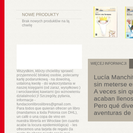
NOWE PRODUKTY
Brak nowych produktów na tą
chwilę
WIĘCEJ INFORMACJI
Wszystkim, którzy chcieliby sprawić
przyjemność bliskiej osobie, polecamy
Lucía Manchit
kartę podarunkową - na dowolną,
sin meterse e
ustaloną kwotę - do wykorzystania w
naszej księgarni (od zaraz, wysyłkowo:)
A veces sin q
i wrocławskiej kawiarni (po wznowieniu
działalności:)! Szczegóły, pytania,
acaban llenos 
informacje -
fundacionlibroslibres@gmail.com.
Pero qué dive
Para todos que quieran ofrecer un libro
aventuras de 
(mandamos a toda Polonia con DHL),
un
café o
una copa de vino en
nuestra
librería
en Wrocław (en cuanto
acabe la locura epidemiológica) - les
ofrecemos una tarjeta de regalo (la