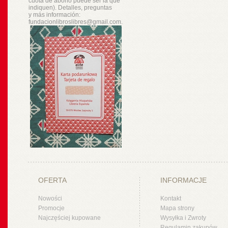
cuota de abono puede ser la que
indiquen). Detalles, preguntas
y
más
información:
fundacionlibroslibres@gmail.com.
OFERTA
INFORMACJE
Nowości
Kontakt
Promocje
Mapa strony
Najczęściej kupowane
Wysyłka i Zwroty
Regulamin zakupów