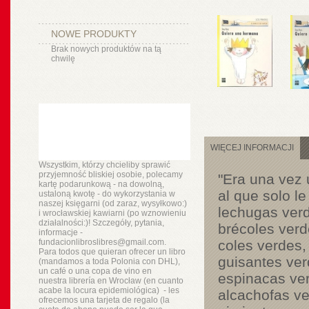
NOWE PRODUKTY
Brak nowych produktów na tą
chwilę
WIĘCEJ INFORMACJI
Wszystkim, którzy chcieliby sprawić
przyjemność bliskiej osobie, polecamy
"Era una vez 
kartę podarunkową - na dowolną,
al que solo le
ustaloną kwotę - do wykorzystania w
naszej księgarni (od zaraz, wysyłkowo:)
lechugas ver
i wrocławskiej kawiarni (po wznowieniu
działalności:)! Szczegóły, pytania,
brécoles verd
informacje -
fundacionlibroslibres@gmail.com.
coles verdes,
Para todos que quieran ofrecer un libro
guisantes ver
(mandamos a toda Polonia con DHL),
un
café o
una copa de vino en
espinacas ve
nuestra
librería
en Wrocław (en cuanto
acabe la locura epidemiológica) - les
alcachofas ve
ofrecemos una tarjeta de regalo (la