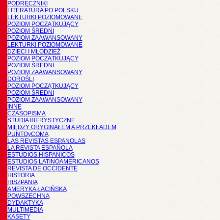
PODRĘCZNIKI
LITERATURA PO POLSKU
LEKTURKI POZIOMOWANE
POZIOM POCZĄTKUJĄCY
POZIOM ŚREDNI
POZIOM ZAAWANSOWANY
LEKTURKI POZIOMOWANE
DZIECI I MŁODZIEŻ
POZIOM POCZĄTKUJĄCY
POZIOM ŚREDNI
POZIOM ZAAWANSOWANY
DOROŚLI
POZIOM POCZĄTKUJĄCY
POZIOM ŚREDNI
POZIOM ZAAWANSOWANY
INNE
CZASOPISMA
STUDIA IBERYSTYCZNE
MIĘDZY ORYGINAŁEM A PRZEKŁADEM
PUNTOyCOMA
LAS REVISTAS ESPANOLAS
LA REVISTA ESPAÑOLA
ESTUDIOS HISPANICOS
ESTUDIOS LATINOAMERICANOS
REVISTA DE OCCIDENTE
HISTORIA
HISZPANIA
AMERYKA ŁACIŃSKA
POWSZECHNA
DYDAKTYKA
MULTIMEDIA
KASETY