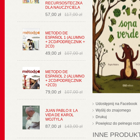
RECURSOS/TECZKA
DLA NAUCZYCIELA
57,00 zł
117,00 zł
METODO DE
ESPAŃOL 1 (ALUMNO
+ 2CD/PODRĘCZNIK +
2CD)
49,00 zł
107,00 zł
METODO DE
ESPAŃOL 2 (ALUMNO
+ 2CD/PODRĘCZNIK
+2CD)
79,00 zł
107,00 zł
Udostępnij na Facebook
Wyślij do znajomego
JUAN PABLO II: LA
VIDA DE KAROL
Drukuj
WOJTYLA
Powiększ do pełnego roz
87,00 zł
143,00 zł
INNE PRODUKT