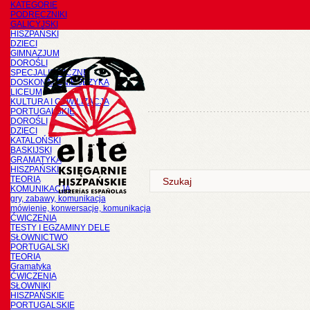
KATEGORIE
PODRĘCZNIKI
GALICYJSKI
HISZPAŃSKI
DZIECI
GIMNAZJUM
DOROŚLI
SPECJALISTYCZNE
DOSKONALENIE JĘZYKA
LICEUM
KULTURA I CYWILIZACJA
PORTUGALSKIE
DOROŚLI
DZIECI
KATALOŃSKI
BASKIJSKI
GRAMATYKA
HISZPAŃSKI
TEORIA
KOMUNIKACJA
gry, zabawy, komunikacja
mówienie, konwersacje, komunikacja
ĆWICZENIA
TESTY I EGZAMINY DELE
SŁOWNICTWO
PORTUGALSKI
TEORIA
Gramatyka
ĆWICZENIA
SŁOWNIKI
HISZPAŃSKIE
PORTUGALSKIE