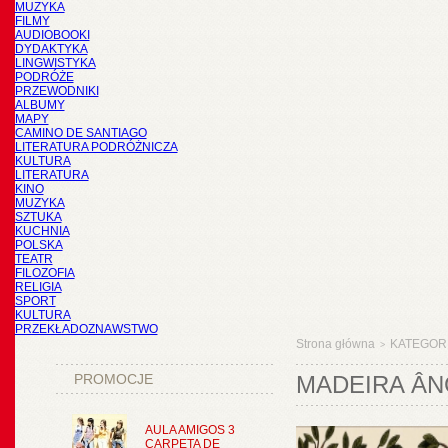
MUZYKA
FILMY
AUDIOBOOKI
DYDAKTYKA
LINGWISTYKA
PODRÓŻE
PRZEWODNIKI
ALBUMY
MAPY
CAMINO DE SANTIAGO
LITERATURA PODRÓŻNICZA
KULTURA
LITERATURA
KINO
MUZYKA
SZTUKA
KUCHNIA
POLSKA
TEATR
FILOZOFIA
RELIGIA
SPORT
KULTURA
PRZEKŁADOZNAWSTWO
Strona główna
KATEGOR
>
PROMOCJE
MADEIRA ÂN
AULA AMIGOS 3
CARPETA DE