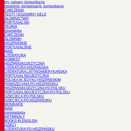
gry, zabawy, komunikacja
mówienie, konwersacje, komunikacja
ĆWICZENIA
TESTY I EGZAMINY DELE
SŁOWNICTWO
PORTUGALSKI
TEORIA
Gramatyka
ĆWICZENIA
SŁOWNIKI
HISZPAŃSKIE
PORTUGALSKIE
INNE
LITERATURA
KOMIKSY
HISZPAŃSKOJĘZYCZNA
LITERATURA HISZPANSKA
LITERATURA LATYNOAMERYKAŃSKA
PORTUGALSKOJĘZYCZNA
POLSKA W JĘZYKU HISZPAŃSKIM
POWSZECHNA PO HISZPAŃSKU
HISZPAŃSKOJĘZYCZNA PO POLSKU
PORTUGALSKOJĘZYCZNA PO POLSKU
DZIECIĘCA PO POLSKU
DZIECIĘCA PO HISZPAŃSKU
BIOGRAFIE
INNE
opowiadania
KRYMINAŁY
BOOKS IN ENGLISH
DZIECI
LITERATURA PO HISZPAŃSKU