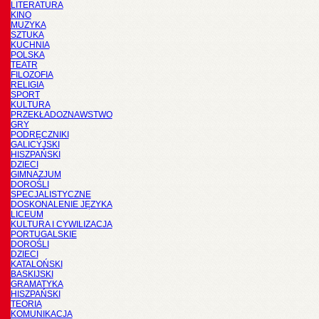
LITERATURA
KINO
MUZYKA
SZTUKA
KUCHNIA
POLSKA
TEATR
FILOZOFIA
RELIGIA
SPORT
KULTURA
PRZEKŁADOZNAWSTWO
GRY
PODRĘCZNIKI
GALICYJSKI
HISZPAŃSKI
DZIECI
GIMNAZJUM
DOROŚLI
SPECJALISTYCZNE
DOSKONALENIE JĘZYKA
LICEUM
KULTURA I CYWILIZACJA
PORTUGALSKIE
DOROŚLI
DZIECI
KATALOŃSKI
BASKIJSKI
GRAMATYKA
HISZPAŃSKI
TEORIA
KOMUNIKACJA