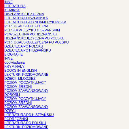
INNE
LITERATURA
KOMIKSY
HISZPAŃSKOJĘZYCZNA
LITERATURA HISZPANSKA
LITERATURA LATYNOAMERYKAŃSKA
PORTUGALSKOJĘZYCZNA
POLSKA W JĘZYKU HISZPAŃSKIM
POWSZECHNA PO HISZPAŃSKU
HISZPAŃSKOJĘZYCZNA PO POLSKU
PORTUGALSKOJĘZYCZNA PO POLSKU
DZIECIĘCA PO POLSKU
DZIECIĘCA PO HISZPAŃSKU
BIOGRAFIE
INNE
opowiadania
KRYMINAŁY
BOOKS IN ENGLISH
LEKTURKI POZIOMOWANE
DZIECI I MŁODZIEŻ
POZIOM POCZĄTKUJĄCY
POZIOM ŚREDNI
POZIOM ZAAWANSOWANY
DOROŚLI
POZIOM POCZĄTKUJĄCY
POZIOM ŚREDNI
POZIOM ZAAWANSOWANY
DZIECI
LITERATURA PO HISZPAŃSKU
PODRĘCZNIKI
LITERATURA PO POLSKU
LEKTURKI POZIOMOWANE