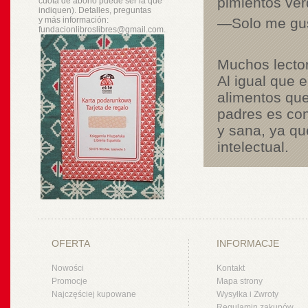
pimientos ve
cuota de abono puede ser la que
indiquen). Detalles, preguntas
y
más
información:
—Solo me gust
fundacionlibroslibres@gmail.com.
Muchos lector
Al igual que e
alimentos que
padres es con
y sana, ya qu
intelectual.
OFERTA
INFORMACJE
Nowości
Kontakt
Promocje
Mapa strony
Najczęściej kupowane
Wysyłka i Zwroty
Regulamin zakupów