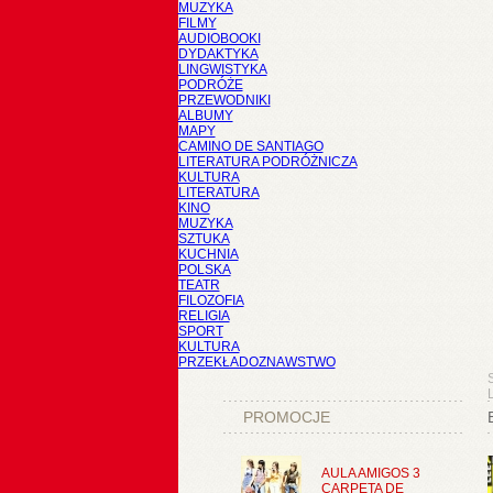
MUZYKA
FILMY
AUDIOBOOKI
DYDAKTYKA
LINGWISTYKA
PODRÓŻE
PRZEWODNIKI
ALBUMY
MAPY
CAMINO DE SANTIAGO
LITERATURA PODRÓŻNICZA
KULTURA
LITERATURA
KINO
MUZYKA
SZTUKA
KUCHNIA
POLSKA
TEATR
FILOZOFIA
RELIGIA
SPORT
KULTURA
PRZEKŁADOZNAWSTWO
PROMOCJE
AULA AMIGOS 3
CARPETA DE