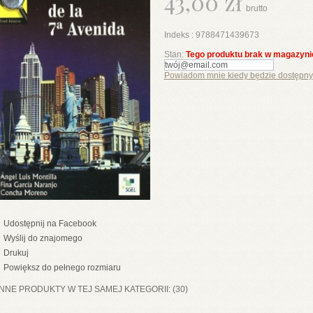
43,00 zł
brutto
Indeks :
9788471439673
Stan:
Tego produktu brak w magazyni
Powiadom mnie kiedy będzie dostępny
Udostępnij na Facebook
Wyślij do znajomego
Drukuj
Powiększ do pełnego rozmiaru
INNE PRODUKTY W TEJ SAMEJ KATEGORII: (30)