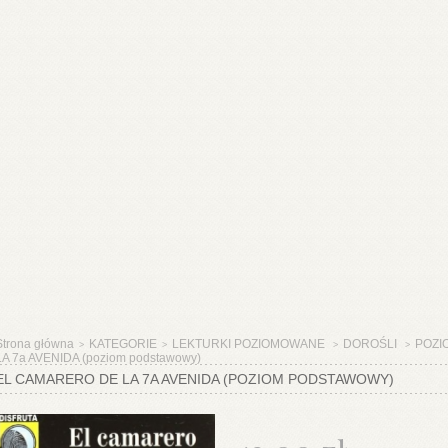
Strona główna
KATEGORIE
LEKTURKI POZIOMOWANE
DOROŚLI
POZI
>
>
>
>
LA 7a AVENIDA (poziom podstawowy)
EL CAMARERO DE LA 7A AVENIDA (POZIOM PODSTAWOWY)