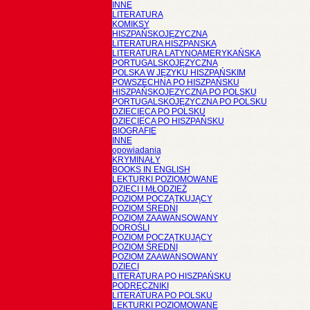
INNE
LITERATURA
KOMIKSY
HISZPAŃSKOJĘZYCZNA
LITERATURA HISZPANSKA
LITERATURA LATYNOAMERYKAŃSKA
PORTUGALSKOJĘZYCZNA
POLSKA W JĘZYKU HISZPAŃSKIM
POWSZECHNA PO HISZPAŃSKU
HISZPAŃSKOJĘZYCZNA PO POLSKU
PORTUGALSKOJĘZYCZNA PO POLSKU
DZIECIĘCA PO POLSKU
DZIECIĘCA PO HISZPAŃSKU
BIOGRAFIE
INNE
opowiadania
KRYMINAŁY
BOOKS IN ENGLISH
LEKTURKI POZIOMOWANE
DZIECI I MŁODZIEŻ
POZIOM POCZĄTKUJĄCY
POZIOM ŚREDNI
POZIOM ZAAWANSOWANY
DOROŚLI
POZIOM POCZĄTKUJĄCY
POZIOM ŚREDNI
POZIOM ZAAWANSOWANY
DZIECI
LITERATURA PO HISZPAŃSKU
PODRĘCZNIKI
LITERATURA PO POLSKU
LEKTURKI POZIOMOWANE