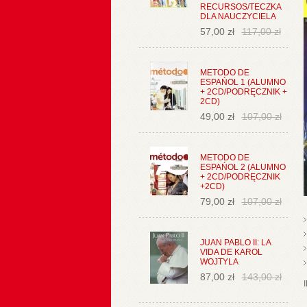
RECURSOS/TECZKA
DLA NAUCZYCIELA
57,00 zł
117,00 zł
METODO DE
ESPAŃOL 1 (ALUMNO
+ 2CD/PODRĘCZNIK +
2CD)
49,00 zł
107,00 zł
METODO DE
ESPAŃOL 2 (ALUMNO
+ 2CD/PODRĘCZNIK
+2CD)
79,00 zł
107,00 zł
JUAN PABLO II: LA
VIDA DE KAROL
WOJTYLA
87,00 zł
143,00 zł