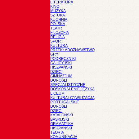
LITERATURA
KINO
MUZYKA
SZTUKA
KUCHNIA
POLSKA
TEATR
FILOZOFIA
RELIGIA
SPORT
KULTURA
PRZEKŁADOZNAWSTWO
GRY
PODRĘCZNIKI
GALICYJSKI
HISZPAŃSKI
DZIECI
GIMNAZJUM
DOROŚLI
SPECJALISTYCZNE
DOSKONALENIE JĘZYKA
LICEUM
KULTURA I CYWILIZACJA
PORTUGALSKIE
DOROŚLI
DZIECI
KATALOŃSKI
BASKIJSKI
GRAMATYKA
HISZPAŃSKI
TEORIA
KOMUNIKACJA