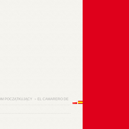
OM POCZĄTKUJĄCY
EL CAMARERO DE
>