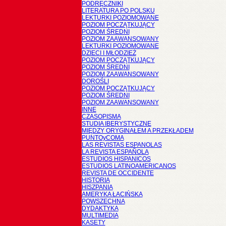
PODRĘCZNIKI
LITERATURA PO POLSKU
LEKTURKI POZIOMOWANE
POZIOM POCZĄTKUJĄCY
POZIOM ŚREDNI
POZIOM ZAAWANSOWANY
LEKTURKI POZIOMOWANE
DZIECI I MŁODZIEŻ
POZIOM POCZĄTKUJĄCY
POZIOM ŚREDNI
POZIOM ZAAWANSOWANY
DOROŚLI
POZIOM POCZĄTKUJĄCY
POZIOM ŚREDNI
POZIOM ZAAWANSOWANY
INNE
CZASOPISMA
STUDIA IBERYSTYCZNE
MIĘDZY ORYGINAŁEM A PRZEKŁADEM
PUNTOyCOMA
LAS REVISTAS ESPANOLAS
LA REVISTA ESPAÑOLA
ESTUDIOS HISPANICOS
ESTUDIOS LATINOAMERICANOS
REVISTA DE OCCIDENTE
HISTORIA
HISZPANIA
AMERYKA ŁACIŃSKA
POWSZECHNA
DYDAKTYKA
MULTIMEDIA
KASETY