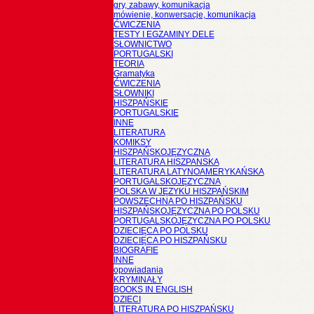
gry, zabawy, komunikacja
mówienie, konwersacje, komunikacja
ĆWICZENIA
TESTY I EGZAMINY DELE
SŁOWNICTWO
PORTUGALSKI
TEORIA
Gramatyka
ĆWICZENIA
SŁOWNIKI
HISZPAŃSKIE
PORTUGALSKIE
INNE
LITERATURA
KOMIKSY
HISZPAŃSKOJĘZYCZNA
LITERATURA HISZPANSKA
LITERATURA LATYNOAMERYKAŃSKA
PORTUGALSKOJĘZYCZNA
POLSKA W JĘZYKU HISZPAŃSKIM
POWSZECHNA PO HISZPAŃSKU
HISZPAŃSKOJĘZYCZNA PO POLSKU
PORTUGALSKOJĘZYCZNA PO POLSKU
DZIECIĘCA PO POLSKU
DZIECIĘCA PO HISZPAŃSKU
BIOGRAFIE
INNE
opowiadania
KRYMINAŁY
BOOKS IN ENGLISH
DZIECI
LITERATURA PO HISZPAŃSKU