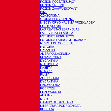
POZIOM POCZĄTKUJĄCY
POZIOM ŚREDNI
POZIOM ZAAWANSOWANY
INNE
CZASOPISMA
STUDIA IBERYSTYCZNE
MIĘDZY ORYGINAŁEM A PRZEKŁADEM
PUNTOyCOMA
LAS REVISTAS ESPANOLAS
LA REVISTA ESPAÑOLA
ESTUDIOS HISPANICOS
ESTUDIOS LATINOAMERICANOS
REVISTA DE OCCIDENTE
HISTORIA
HISZPANIA
AMERYKA ŁACIŃSKA
POWSZECHNA
DYDAKTYKA
MULTIMEDIA
KASETY
MUZYKA
FILMY
AUDIOBOOKI
DYDAKTYKA
LINGWISTYKA
PODRÓŻE
PRZEWODNIKI
ALBUMY
MAPY
CAMINO DE SANTIAGO
LITERATURA PODRÓŻNICZA
KULTURA