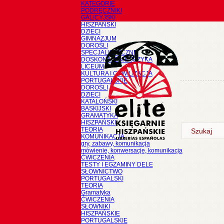
KATEGORIE
PODRĘCZNIKI
GALICYJSKI
HISZPAŃSKI
DZIECI
GIMNAZJUM
DOROŚLI
SPECJALISTYCZNE
DOSKONALENIE JĘZYKA
LICEUM
KULTURA I CYWILIZACJA
PORTUGALSKIE
DOROŚLI
DZIECI
KATALOŃSKI
BASKIJSKI
GRAMATYKA
HISZPAŃSKI
TEORIA
KOMUNIKACJA
gry, zabawy, komunikacja
mówienie, konwersacje, komunikacja
ĆWICZENIA
TESTY I EGZAMINY DELE
SŁOWNICTWO
PORTUGALSKI
TEORIA
Gramatyka
ĆWICZENIA
SŁOWNIKI
HISZPAŃSKIE
PORTUGALSKIE