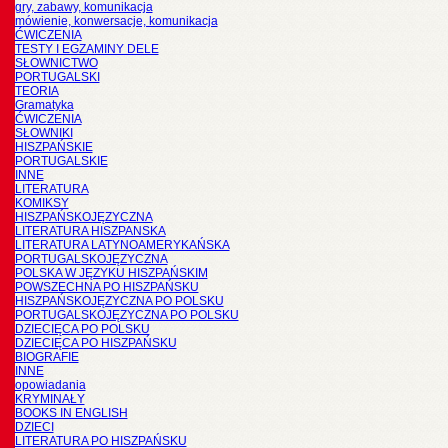
gry, zabawy, komunikacja
mówienie, konwersacje, komunikacja
ĆWICZENIA
TESTY I EGZAMINY DELE
SŁOWNICTWO
PORTUGALSKI
TEORIA
Gramatyka
ĆWICZENIA
SŁOWNIKI
HISZPAŃSKIE
PORTUGALSKIE
INNE
LITERATURA
KOMIKSY
HISZPAŃSKOJĘZYCZNA
LITERATURA HISZPANSKA
LITERATURA LATYNOAMERYKAŃSKA
PORTUGALSKOJĘZYCZNA
POLSKA W JĘZYKU HISZPAŃSKIM
POWSZECHNA PO HISZPAŃSKU
HISZPAŃSKOJĘZYCZNA PO POLSKU
PORTUGALSKOJĘZYCZNA PO POLSKU
DZIECIĘCA PO POLSKU
DZIECIĘCA PO HISZPAŃSKU
BIOGRAFIE
INNE
opowiadania
KRYMINAŁY
BOOKS IN ENGLISH
DZIECI
LITERATURA PO HISZPAŃSKU