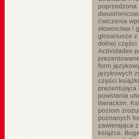
poprzedzona i
dwustronicową
ćwiczenia wpr
słownictwa i 
glosariusze 
dolnej części
Actividades p
prezentowanej
form językow
językowych z
części książk
prezentująca 
powstania utw
literackim. K
poziom zrozum
poznanych fo
zawierająca 
książce. Boga