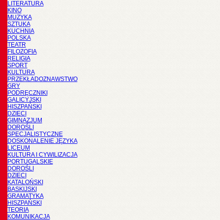
LITERATURA
KINO
MUZYKA
SZTUKA
KUCHNIA
POLSKA
TEATR
FILOZOFIA
RELIGIA
SPORT
KULTURA
PRZEKŁADOZNAWSTWO
GRY
PODRĘCZNIKI
GALICYJSKI
HISZPAŃSKI
DZIECI
GIMNAZJUM
DOROŚLI
SPECJALISTYCZNE
DOSKONALENIE JĘZYKA
LICEUM
KULTURA I CYWILIZACJA
PORTUGALSKIE
DOROŚLI
DZIECI
KATALOŃSKI
BASKIJSKI
GRAMATYKA
HISZPAŃSKI
TEORIA
KOMUNIKACJA