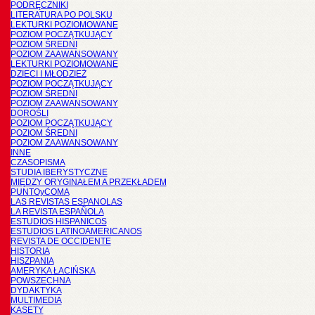
PODRĘCZNIKI
LITERATURA PO POLSKU
LEKTURKI POZIOMOWANE
POZIOM POCZĄTKUJĄCY
POZIOM ŚREDNI
POZIOM ZAAWANSOWANY
LEKTURKI POZIOMOWANE
DZIECI I MŁODZIEŻ
POZIOM POCZĄTKUJĄCY
POZIOM ŚREDNI
POZIOM ZAAWANSOWANY
DOROŚLI
POZIOM POCZĄTKUJĄCY
POZIOM ŚREDNI
POZIOM ZAAWANSOWANY
INNE
CZASOPISMA
STUDIA IBERYSTYCZNE
MIĘDZY ORYGINAŁEM A PRZEKŁADEM
PUNTOyCOMA
LAS REVISTAS ESPANOLAS
LA REVISTA ESPAÑOLA
ESTUDIOS HISPANICOS
ESTUDIOS LATINOAMERICANOS
REVISTA DE OCCIDENTE
HISTORIA
HISZPANIA
AMERYKA ŁACIŃSKA
POWSZECHNA
DYDAKTYKA
MULTIMEDIA
KASETY