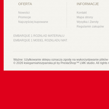
OFERTA
INFORMACJE
Nowości
Kontakt
Promocje
Mapa strony
Najczęściej kupowane
Wysyłka i Zwroty
Regulamin zakupów
EMBARQUE 1 ROZKŁAD MATERIAŁU
EMBARQUE 1 MODEL ROZKŁADU MAT.
Ważne: Użytkowanie sklepu oznacza zgodę na wykorzystywanie plików 
© 2026 ksiegarniahiszpanska.pl by
PrestaShop
™
LMK studio
. All rights