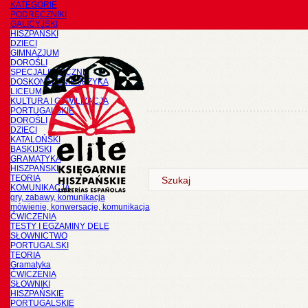
KATEGORIE
PODRĘCZNIKI
GALICYJSKI
HISZPAŃSKI
DZIECI
GIMNAZJUM
DOROŚLI
SPECJALISTYCZNE
DOSKONALENIE JĘZYKA
LICEUM
KULTURA I CYWILIZACJA
PORTUGALSKIE
DOROŚLI
DZIECI
KATALOŃSKI
BASKIJSKI
GRAMATYKA
HISZPAŃSKI
TEORIA
KOMUNIKACJA
gry, zabawy, komunikacja
mówienie, konwersacje, komunikacja
ĆWICZENIA
TESTY I EGZAMINY DELE
SŁOWNICTWO
PORTUGALSKI
TEORIA
Gramatyka
ĆWICZENIA
SŁOWNIKI
HISZPAŃSKIE
PORTUGALSKIE