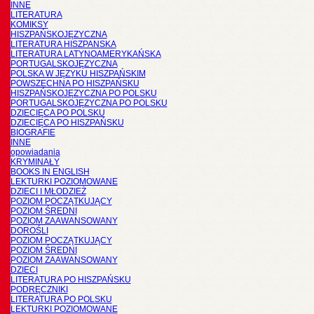
INNE
LITERATURA
KOMIKSY
HISZPAŃSKOJĘZYCZNA
LITERATURA HISZPANSKA
LITERATURA LATYNOAMERYKAŃSKA
PORTUGALSKOJĘZYCZNA
POLSKA W JĘZYKU HISZPAŃSKIM
POWSZECHNA PO HISZPAŃSKU
HISZPAŃSKOJĘZYCZNA PO POLSKU
PORTUGALSKOJĘZYCZNA PO POLSKU
DZIECIĘCA PO POLSKU
DZIECIĘCA PO HISZPAŃSKU
BIOGRAFIE
INNE
opowiadania
KRYMINAŁY
BOOKS IN ENGLISH
LEKTURKI POZIOMOWANE
DZIECI I MŁODZIEŻ
POZIOM POCZĄTKUJĄCY
POZIOM ŚREDNI
POZIOM ZAAWANSOWANY
DOROŚLI
POZIOM POCZĄTKUJĄCY
POZIOM ŚREDNI
POZIOM ZAAWANSOWANY
DZIECI
LITERATURA PO HISZPAŃSKU
PODRĘCZNIKI
LITERATURA PO POLSKU
LEKTURKI POZIOMOWANE