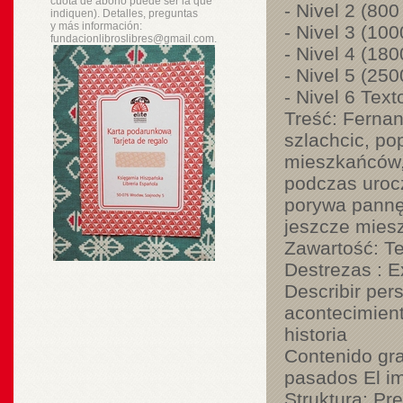
cuota de abono puede ser la que
- Nivel 2 (800
indiquen). Detalles, preguntas
y
más
información:
- Nivel 3 (10
fundacionlibroslibres@gmail.com.
- Nivel 4 (18
- Nivel 5 (25
- Nivel 6 Text
Treść: Fernan
szlachcic, po
mieszkańców, 
podczas urocz
porywa pannę
jeszcze mies
Zawartość: Te
Destrezas : 
Describir pe
acontecimient
historia
Contenido gra
pasados El im
Struktura: Pr