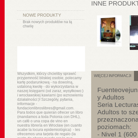
INNE PRODUKT
NOWE PRODUKTY
Brak nowych produktów na tą
chwilę
Wszystkim, którzy chcieliby sprawić
WIĘCEJ INFORMACJI
przyjemność bliskiej osobie, polecamy
kartę podarunkową - na dowolną,
ustaloną kwotę - do wykorzystania w
Fuenteovejuna
naszej księgarni (od zaraz, wysyłkowo:)
i wrocławskiej kawiarni (po wznowieniu
y Adultos
działalności:)! Szczegóły, pytania,
Seria Lectura
informacje -
fundacionlibroslibres@gmail.com.
Adultos to sz
Para todos que quieran ofrecer un libro
(mandamos a toda Polonia con DHL),
przeznaczona
un
café o
una copa de vino en
nuestra
librería
en Wrocław (en cuanto
poziomach:
acabe la locura epidemiológica) - les
- Nivel 1 (600
ofrecemos una tarjeta de regalo (la