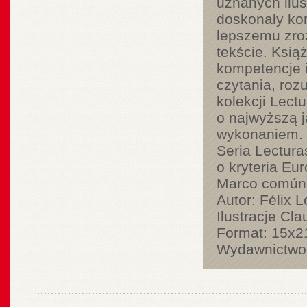
uznanych ilus
doskonały kom
lepszemu zroz
tekście. Ksią
kompetencje 
czytania, roz
kolekcji Lect
o najwyższą j
wykonaniem.
Seria Lectura
o kryteria Eu
Marco común e
Autor: Félix 
Ilustracje Cla
Format: 15x21
Wydawnictwo