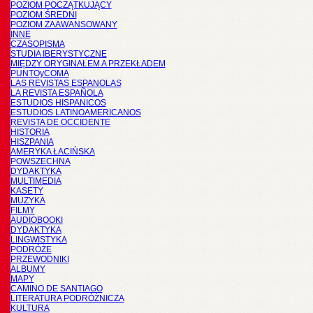
POZIOM POCZĄTKUJĄCY
POZIOM ŚREDNI
POZIOM ZAAWANSOWANY
INNE
CZASOPISMA
STUDIA IBERYSTYCZNE
MIĘDZY ORYGINAŁEM A PRZEKŁADEM
PUNTOyCOMA
LAS REVISTAS ESPANOLAS
LA REVISTA ESPAÑOLA
ESTUDIOS HISPANICOS
ESTUDIOS LATINOAMERICANOS
REVISTA DE OCCIDENTE
HISTORIA
HISZPANIA
AMERYKA ŁACIŃSKA
POWSZECHNA
DYDAKTYKA
MULTIMEDIA
KASETY
MUZYKA
FILMY
AUDIOBOOKI
DYDAKTYKA
LINGWISTYKA
PODRÓŻE
PRZEWODNIKI
ALBUMY
MAPY
CAMINO DE SANTIAGO
LITERATURA PODRÓŻNICZA
KULTURA