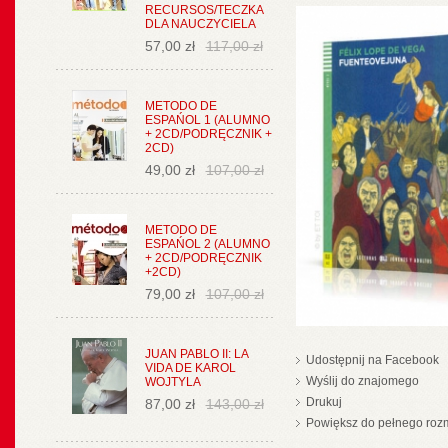
RECURSOS/TECZKA
DLA NAUCZYCIELA
57,00 zł
117,00 zł
METODO DE
ESPAŃOL 1 (ALUMNO
+ 2CD/PODRĘCZNIK +
2CD)
49,00 zł
107,00 zł
METODO DE
ESPAŃOL 2 (ALUMNO
+ 2CD/PODRĘCZNIK
+2CD)
79,00 zł
107,00 zł
JUAN PABLO II: LA
Udostępnij na Facebook
VIDA DE KAROL
Wyślij do znajomego
WOJTYLA
Drukuj
87,00 zł
143,00 zł
Powiększ do pełnego roz