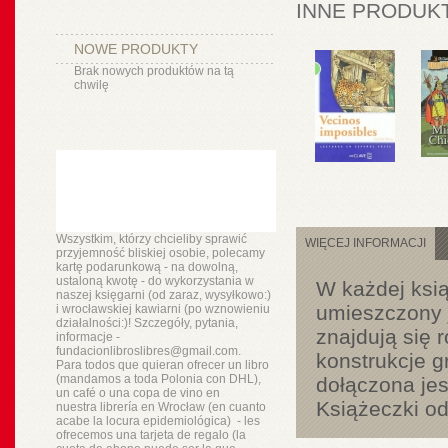
INNE PRODUKT
NOWE PRODUKTY
Brak nowych produktów na tą
chwilę
Wszystkim, którzy chcieliby sprawić
WIĘCEJ INFORMACJI
przyjemność bliskiej osobie, polecamy
kartę podarunkową - na dowolną,
ustaloną kwotę - do wykorzystania w
W każdej ksią
naszej księgarni (od zaraz, wysyłkowo:)
umieszczony j
i wrocławskiej kawiarni (po wznowieniu
działalności:)! Szczegóły, pytania,
znajdują się 
informacje -
fundacionlibroslibres@gmail.com.
konstrukcje 
Para todos que quieran ofrecer un libro
(mandamos a toda Polonia con DHL),
dołączona jes
un
café o
una copa de vino en
Książeczki od
nuestra
librería
en Wrocław (en cuanto
acabe la locura epidemiológica) - les
ofrecemos una tarjeta de regalo (la