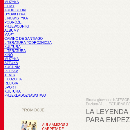
MUZYKA
FILMY
AUDIOBOOKI
DYDAKTYKA
LINGWISTYKA
PODRÓŻE
PRZEWODNIKI
ALBUMY
MAPY
CAMINO DE SANTIAGO
LITERATURA PODRÓŻNICZA
KULTURA
LITERATURA
KINO
MUZYKA
SZTUKA
KUCHNIA
POLSKA
TEATR
FILOZOFIA
RELIGIA
SPORT
KULTURA
PRZEKŁADOZNAWSTWO
Strona główna
KATEGOR
>
Poziom A1 – LECTURAS PA
PROMOCJE
LA LEYENDA 
PARA EMPEZA
AULA AMIGOS 3
CARPETA DE