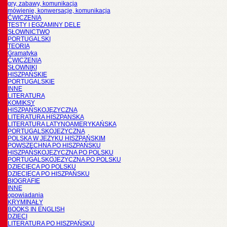
gry, zabawy, komunikacja
mówienie, konwersacje, komunikacja
ĆWICZENIA
TESTY I EGZAMINY DELE
SŁOWNICTWO
PORTUGALSKI
TEORIA
Gramatyka
ĆWICZENIA
SŁOWNIKI
HISZPAŃSKIE
PORTUGALSKIE
INNE
LITERATURA
KOMIKSY
HISZPAŃSKOJĘZYCZNA
LITERATURA HISZPANSKA
LITERATURA LATYNOAMERYKAŃSKA
PORTUGALSKOJĘZYCZNA
POLSKA W JĘZYKU HISZPAŃSKIM
POWSZECHNA PO HISZPAŃSKU
HISZPAŃSKOJĘZYCZNA PO POLSKU
PORTUGALSKOJĘZYCZNA PO POLSKU
DZIECIĘCA PO POLSKU
DZIECIĘCA PO HISZPAŃSKU
BIOGRAFIE
INNE
opowiadania
KRYMINAŁY
BOOKS IN ENGLISH
DZIECI
LITERATURA PO HISZPAŃSKU