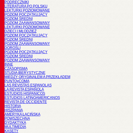
PODRĘCZNIKI
LITERATURA PO POLSKU
LEKTURKI POZIOMOWANE
POZIOM POCZĄTKUJĄCY
POZIOM ŚREDNI
POZIOM ZAAWANSOWANY
LEKTURKI POZIOMOWANE
DZIECI I MŁODZIEŻ
POZIOM POCZĄTKUJĄCY
POZIOM ŚREDNI
POZIOM ZAAWANSOWANY
DOROŚLI
POZIOM POCZĄTKUJĄCY
POZIOM ŚREDNI
POZIOM ZAAWANSOWANY
INNE
CZASOPISMA
STUDIA IBERYSTYCZNE
MIĘDZY ORYGINAŁEM A PRZEKŁADEM
PUNTOyCOMA
LAS REVISTAS ESPANOLAS
LA REVISTA ESPAÑOLA
ESTUDIOS HISPANICOS
ESTUDIOS LATINOAMERICANOS
REVISTA DE OCCIDENTE
HISTORIA
HISZPANIA
AMERYKA ŁACIŃSKA
POWSZECHNA
DYDAKTYKA
MULTIMEDIA
KASETY