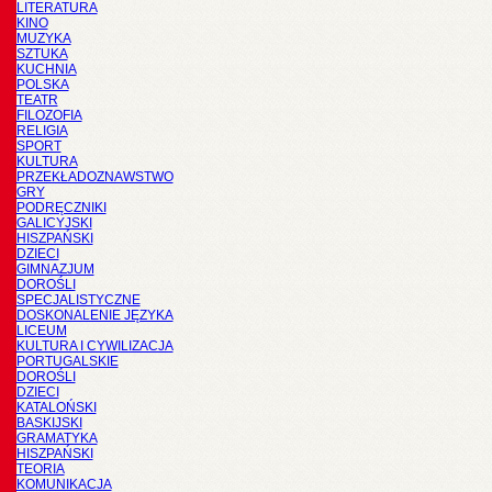
LITERATURA
KINO
MUZYKA
SZTUKA
KUCHNIA
POLSKA
TEATR
FILOZOFIA
RELIGIA
SPORT
KULTURA
PRZEKŁADOZNAWSTWO
GRY
PODRĘCZNIKI
GALICYJSKI
HISZPAŃSKI
DZIECI
GIMNAZJUM
DOROŚLI
SPECJALISTYCZNE
DOSKONALENIE JĘZYKA
LICEUM
KULTURA I CYWILIZACJA
PORTUGALSKIE
DOROŚLI
DZIECI
KATALOŃSKI
BASKIJSKI
GRAMATYKA
HISZPAŃSKI
TEORIA
KOMUNIKACJA