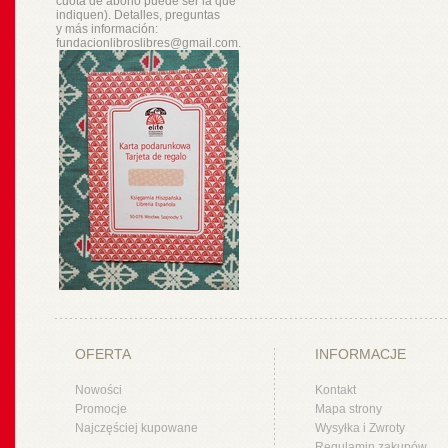
cuota de abono puede ser la que
indiquen). Detalles, preguntas
y
más
información:
fundacionlibroslibres@gmail.com.
OFERTA
INFORMACJE
Nowości
Kontakt
Promocje
Mapa strony
Najczęściej kupowane
Wysyłka i Zwroty
Regulamin zakupów