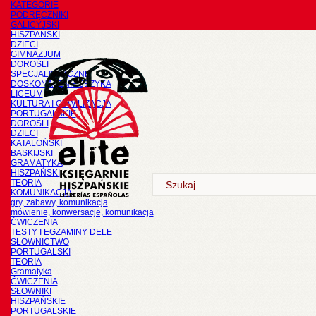
KATEGORIE
PODRĘCZNIKI
GALICYJSKI
HISZPAŃSKI
DZIECI
GIMNAZJUM
DOROŚLI
SPECJALISTYCZNE
DOSKONALENIE JĘZYKA
LICEUM
KULTURA I CYWILIZACJA
PORTUGALSKIE
DOROŚLI
DZIECI
KATALOŃSKI
BASKIJSKI
GRAMATYKA
HISZPAŃSKI
TEORIA
KOMUNIKACJA
gry, zabawy, komunikacja
mówienie, konwersacje, komunikacja
ĆWICZENIA
TESTY I EGZAMINY DELE
SŁOWNICTWO
PORTUGALSKI
TEORIA
Gramatyka
ĆWICZENIA
SŁOWNIKI
HISZPAŃSKIE
PORTUGALSKIE