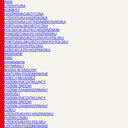
INNE
LITERATURA
KOMIKSY
HISZPAŃSKOJĘZYCZNA
LITERATURA HISZPANSKA
LITERATURA LATYNOAMERYKAŃSKA
PORTUGALSKOJĘZYCZNA
POLSKA W JĘZYKU HISZPAŃSKIM
POWSZECHNA PO HISZPAŃSKU
HISZPAŃSKOJĘZYCZNA PO POLSKU
PORTUGALSKOJĘZYCZNA PO POLSKU
DZIECIĘCA PO POLSKU
DZIECIĘCA PO HISZPAŃSKU
BIOGRAFIE
INNE
opowiadania
KRYMINAŁY
BOOKS IN ENGLISH
LEKTURKI POZIOMOWANE
DZIECI I MŁODZIEŻ
POZIOM POCZĄTKUJĄCY
POZIOM ŚREDNI
POZIOM ZAAWANSOWANY
DOROŚLI
POZIOM POCZĄTKUJĄCY
POZIOM ŚREDNI
POZIOM ZAAWANSOWANY
DZIECI
LITERATURA PO HISZPAŃSKU
PODRĘCZNIKI
LITERATURA PO POLSKU
LEKTURKI POZIOMOWANE