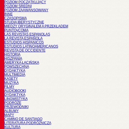
POZIOM POCZĄTKUJĄCY
POZIOM ŚREDNI
POZIOM ZAAWANSOWANY
INNE
CZASOPISMA
STUDIA IBERYSTYCZNE
MIĘDZY ORYGINAŁEM A PRZEKŁADEM
PUNTOyCOMA
LAS REVISTAS ESPANOLAS
LA REVISTA ESPAÑOLA
ESTUDIOS HISPANICOS
ESTUDIOS LATINOAMERICANOS
REVISTA DE OCCIDENTE
HISTORIA
HISZPANIA
AMERYKA ŁACIŃSKA
POWSZECHNA
DYDAKTYKA
MULTIMEDIA
KASETY
MUZYKA
FILMY
AUDIOBOOKI
DYDAKTYKA
LINGWISTYKA
PODRÓŻE
PRZEWODNIKI
ALBUMY
MAPY
CAMINO DE SANTIAGO
LITERATURA PODRÓŻNICZA
KULTURA