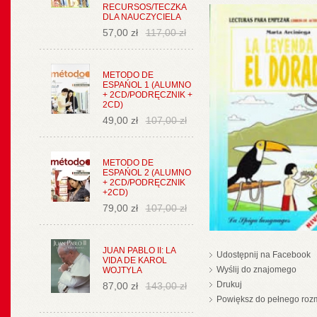
RECURSOS/TECZKA
DLA NAUCZYCIELA
57,00 zł
117,00 zł
METODO DE
ESPAŃOL 1 (ALUMNO
+ 2CD/PODRĘCZNIK +
2CD)
49,00 zł
107,00 zł
METODO DE
ESPAŃOL 2 (ALUMNO
+ 2CD/PODRĘCZNIK
+2CD)
79,00 zł
107,00 zł
JUAN PABLO II: LA
Udostępnij na Facebook
VIDA DE KAROL
Wyślij do znajomego
WOJTYLA
Drukuj
87,00 zł
143,00 zł
Powiększ do pełnego roz