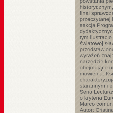
powstania pie
historycznym,
final sprawdz
przeczytanej 
sekcja Progra
dydaktycznych
tym ilustracj
światowej sła
przedstawione
wyrażeń znajd
narzędzie ko
obejmujące um
mówienia. Ksi
charakteryzuj
starannym i 
Seria Lectura
o kryteria Eu
Marco común e
Autor: Cristi