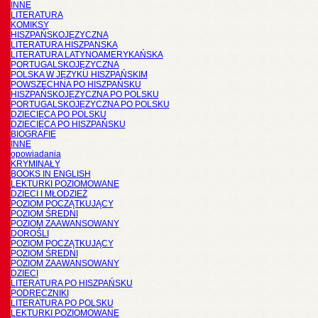
INNE
LITERATURA
KOMIKSY
HISZPAŃSKOJĘZYCZNA
LITERATURA HISZPANSKA
LITERATURA LATYNOAMERYKAŃSKA
PORTUGALSKOJĘZYCZNA
POLSKA W JĘZYKU HISZPAŃSKIM
POWSZECHNA PO HISZPAŃSKU
HISZPAŃSKOJĘZYCZNA PO POLSKU
PORTUGALSKOJĘZYCZNA PO POLSKU
DZIECIĘCA PO POLSKU
DZIECIĘCA PO HISZPAŃSKU
BIOGRAFIE
INNE
opowiadania
KRYMINAŁY
BOOKS IN ENGLISH
LEKTURKI POZIOMOWANE
DZIECI I MŁODZIEŻ
POZIOM POCZĄTKUJĄCY
POZIOM ŚREDNI
POZIOM ZAAWANSOWANY
DOROŚLI
POZIOM POCZĄTKUJĄCY
POZIOM ŚREDNI
POZIOM ZAAWANSOWANY
DZIECI
LITERATURA PO HISZPAŃSKU
PODRĘCZNIKI
LITERATURA PO POLSKU
LEKTURKI POZIOMOWANE