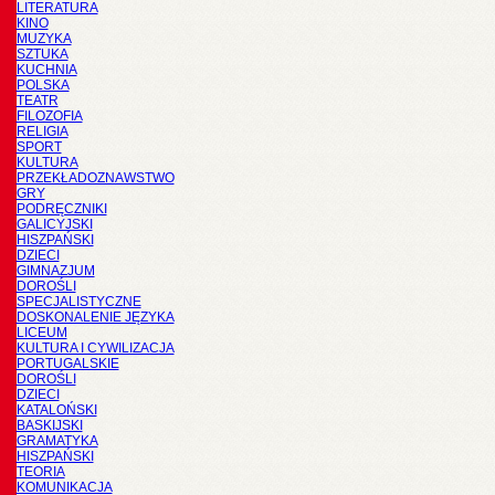
LITERATURA
KINO
MUZYKA
SZTUKA
KUCHNIA
POLSKA
TEATR
FILOZOFIA
RELIGIA
SPORT
KULTURA
PRZEKŁADOZNAWSTWO
GRY
PODRĘCZNIKI
GALICYJSKI
HISZPAŃSKI
DZIECI
GIMNAZJUM
DOROŚLI
SPECJALISTYCZNE
DOSKONALENIE JĘZYKA
LICEUM
KULTURA I CYWILIZACJA
PORTUGALSKIE
DOROŚLI
DZIECI
KATALOŃSKI
BASKIJSKI
GRAMATYKA
HISZPAŃSKI
TEORIA
KOMUNIKACJA