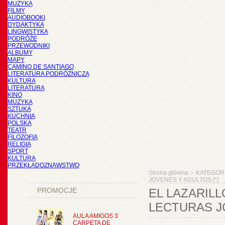
MUZYKA
FILMY
AUDIOBOOKI
DYDAKTYKA
LINGWISTYKA
PODRÓŻE
PRZEWODNIKI
ALBUMY
MAPY
CAMINO DE SANTIAGO
LITERATURA PODRÓŻNICZA
KULTURA
LITERATURA
KINO
MUZYKA
SZTUKA
KUCHNIA
POLSKA
TEATR
FILOZOFIA
RELIGIA
SPORT
KULTURA
PRZEKŁADOZNAWSTWO
Strona główna
KATEGOR
>
JOVENES Y ADULTOS [*]
PROMOCJE
EL LAZARILL
LECTURAS J
AULA AMIGOS 3
CARPETA DE