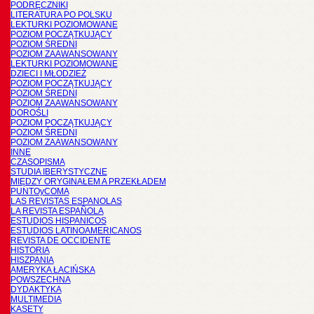
PODRĘCZNIKI
LITERATURA PO POLSKU
LEKTURKI POZIOMOWANE
POZIOM POCZĄTKUJĄCY
POZIOM ŚREDNI
POZIOM ZAAWANSOWANY
LEKTURKI POZIOMOWANE
DZIECI I MŁODZIEŻ
POZIOM POCZĄTKUJĄCY
POZIOM ŚREDNI
POZIOM ZAAWANSOWANY
DOROŚLI
POZIOM POCZĄTKUJĄCY
POZIOM ŚREDNI
POZIOM ZAAWANSOWANY
INNE
CZASOPISMA
STUDIA IBERYSTYCZNE
MIĘDZY ORYGINAŁEM A PRZEKŁADEM
PUNTOyCOMA
LAS REVISTAS ESPANOLAS
LA REVISTA ESPAÑOLA
ESTUDIOS HISPANICOS
ESTUDIOS LATINOAMERICANOS
REVISTA DE OCCIDENTE
HISTORIA
HISZPANIA
AMERYKA ŁACIŃSKA
POWSZECHNA
DYDAKTYKA
MULTIMEDIA
KASETY