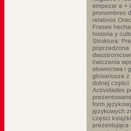
empezar a + in
pronombres d
relativos Ora
Frases hechas
historia y cu
Struktura: Pr
poprzedzona i
dwustronicową
ćwiczenia wpr
słownictwa i 
glosariusze 
dolnej części
Actividades p
prezentowanej
form językow
językowych z
części książk
prezentująca 