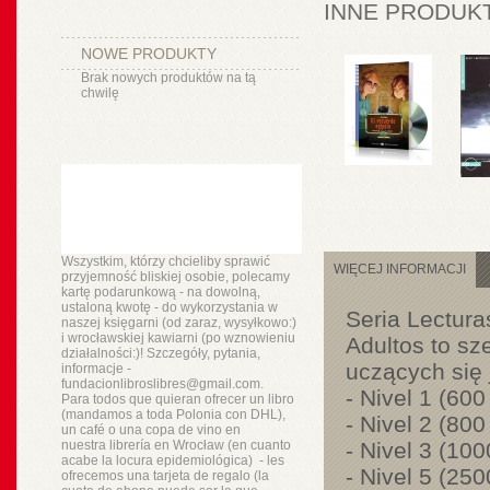
INNE PRODUKT
NOWE PRODUKTY
Brak nowych produktów na tą
chwilę
Wszystkim, którzy chcieliby sprawić
WIĘCEJ INFORMACJI
przyjemność bliskiej osobie, polecamy
kartę podarunkową - na dowolną,
ustaloną kwotę - do wykorzystania w
Seria Lectura
naszej księgarni (od zaraz, wysyłkowo:)
i wrocławskiej kawiarni (po wznowieniu
Adultos to s
działalności:)! Szczegóły, pytania,
uczących się
informacje -
fundacionlibroslibres@gmail.com.
- Nivel 1 (600
Para todos que quieran ofrecer un libro
(mandamos a toda Polonia con DHL),
- Nivel 2 (800
un
café o
una copa de vino en
nuestra
librería
en Wrocław (en cuanto
- Nivel 3 (10
acabe la locura epidemiológica) - les
- Nivel 5 (25
ofrecemos una tarjeta de regalo (la