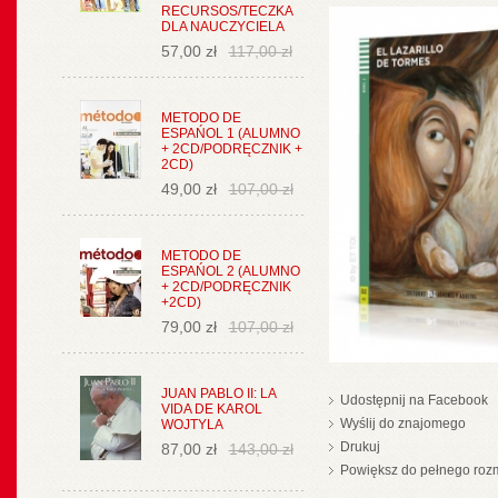
RECURSOS/TECZKA
DLA NAUCZYCIELA
57,00 zł
117,00 zł
METODO DE
ESPAŃOL 1 (ALUMNO
+ 2CD/PODRĘCZNIK +
2CD)
49,00 zł
107,00 zł
METODO DE
ESPAŃOL 2 (ALUMNO
+ 2CD/PODRĘCZNIK
+2CD)
79,00 zł
107,00 zł
JUAN PABLO II: LA
Udostępnij na Facebook
VIDA DE KAROL
Wyślij do znajomego
WOJTYLA
Drukuj
87,00 zł
143,00 zł
Powiększ do pełnego roz