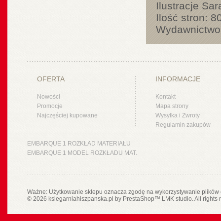
Ilustracje Sara
Ilość stron: 
Wydawnictwo
OFERTA
INFORMACJE
Nowości
Kontakt
Promocje
Mapa strony
Najczęściej kupowane
Wysyłka i Zwroty
Regulamin zakupów
EMBARQUE 1 ROZKŁAD MATERIAŁU
EMBARQUE 1 MODEL ROZKŁADU MAT.
Ważne: Użytkowanie sklepu oznacza zgodę na wykorzystywanie plików 
© 2026 ksiegarniahiszpanska.pl by
PrestaShop
™
LMK studio
. All rights