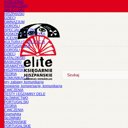
KATEGORIE
PODRĘCZNIKI
GALICYJSKI
HISZPAŃSKI
DZIECI
GIMNAZJUM
DOROŚLI
SPECJALISTYCZNE
DOSKONALENIE JĘZYKA
LICEUM
KULTURA I CYWILIZACJA
PORTUGALSKIE
DOROŚLI
DZIECI
KATALOŃSKI
BASKIJSKI
GRAMATYKA
HISZPAŃSKI
TEORIA
KOMUNIKACJA
gry, zabawy, komunikacja
mówienie, konwersacje, komunikacja
ĆWICZENIA
TESTY I EGZAMINY DELE
SŁOWNICTWO
PORTUGALSKI
TEORIA
ĆWICZENIA
Gramatyka
SŁOWNIKI
HISZPAŃSKIE
PORTUGALSKIE