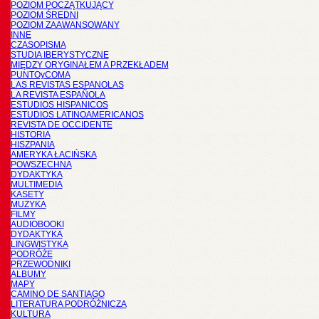
POZIOM POCZĄTKUJĄCY
POZIOM ŚREDNI
POZIOM ZAAWANSOWANY
INNE
CZASOPISMA
STUDIA IBERYSTYCZNE
MIĘDZY ORYGINAŁEM A PRZEKŁADEM
PUNTOyCOMA
LAS REVISTAS ESPANOLAS
LA REVISTA ESPAÑOLA
ESTUDIOS HISPANICOS
ESTUDIOS LATINOAMERICANOS
REVISTA DE OCCIDENTE
HISTORIA
HISZPANIA
AMERYKA ŁACIŃSKA
POWSZECHNA
DYDAKTYKA
MULTIMEDIA
KASETY
MUZYKA
FILMY
AUDIOBOOKI
DYDAKTYKA
LINGWISTYKA
PODRÓŻE
PRZEWODNIKI
ALBUMY
MAPY
CAMINO DE SANTIAGO
LITERATURA PODRÓŻNICZA
KULTURA