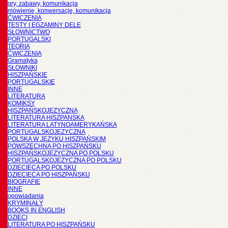
gry, zabawy, komunikacja
mówienie, konwersacje, komunikacja
ĆWICZENIA
TESTY I EGZAMINY DELE
SŁOWNICTWO
PORTUGALSKI
TEORIA
ĆWICZENIA
Gramatyka
SŁOWNIKI
HISZPAŃSKIE
PORTUGALSKIE
INNE
LITERATURA
KOMIKSY
HISZPAŃSKOJĘZYCZNA
LITERATURA HISZPANSKA
LITERATURA LATYNOAMERYKAŃSKA
PORTUGALSKOJĘZYCZNA
POLSKA W JĘZYKU HISZPAŃSKIM
POWSZECHNA PO HISZPAŃSKU
HISZPAŃSKOJĘZYCZNA PO POLSKU
PORTUGALSKOJĘZYCZNA PO POLSKU
DZIECIĘCA PO POLSKU
DZIECIĘCA PO HISZPAŃSKU
BIOGRAFIE
INNE
opowiadania
KRYMINAŁY
BOOKS IN ENGLISH
DZIECI
LITERATURA PO HISZPAŃSKU