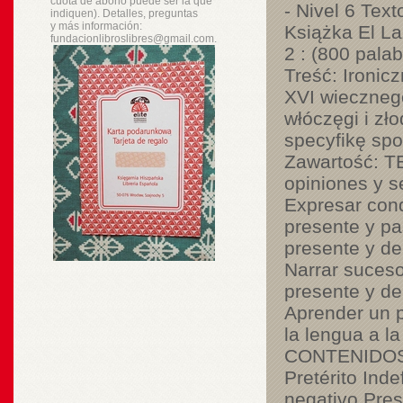
cuota de abono puede ser la que
- Nivel 6 Text
indiquen). Detalles, preguntas
y
más
información:
Książka El L
fundacionlibroslibres@gmail.com.
2 : (800 pala
Treść: Ironi
XVI wieczneg
włóczęgi i zł
specyfikę spo
Zawartość: T
opiniones y s
Expresar cond
presente y pa
presente y de
Narrar suceso
presente y de
Aprender un p
la lengua a la
CONTENIDOS: P
Pretérito Inde
negativo Pres