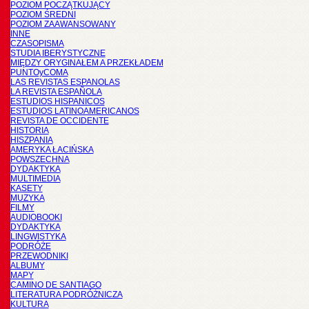
POZIOM POCZĄTKUJĄCY
POZIOM ŚREDNI
POZIOM ZAAWANSOWANY
INNE
CZASOPISMA
STUDIA IBERYSTYCZNE
MIĘDZY ORYGINAŁEM A PRZEKŁADEM
PUNTOyCOMA
LAS REVISTAS ESPANOLAS
LA REVISTA ESPAÑOLA
ESTUDIOS HISPANICOS
ESTUDIOS LATINOAMERICANOS
REVISTA DE OCCIDENTE
HISTORIA
HISZPANIA
AMERYKA ŁACIŃSKA
POWSZECHNA
DYDAKTYKA
MULTIMEDIA
KASETY
MUZYKA
FILMY
AUDIOBOOKI
DYDAKTYKA
LINGWISTYKA
PODRÓŻE
PRZEWODNIKI
ALBUMY
MAPY
CAMINO DE SANTIAGO
LITERATURA PODRÓŻNICZA
KULTURA