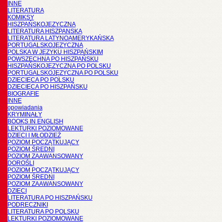
INNE
LITERATURA
KOMIKSY
HISZPAŃSKOJĘZYCZNA
LITERATURA HISZPANSKA
LITERATURA LATYNOAMERYKAŃSKA
PORTUGALSKOJĘZYCZNA
POLSKA W JĘZYKU HISZPAŃSKIM
POWSZECHNA PO HISZPAŃSKU
HISZPAŃSKOJĘZYCZNA PO POLSKU
PORTUGALSKOJĘZYCZNA PO POLSKU
DZIECIĘCA PO POLSKU
DZIECIĘCA PO HISZPAŃSKU
BIOGRAFIE
INNE
opowiadania
KRYMINAŁY
BOOKS IN ENGLISH
LEKTURKI POZIOMOWANE
DZIECI I MŁODZIEŻ
POZIOM POCZĄTKUJĄCY
POZIOM ŚREDNI
POZIOM ZAAWANSOWANY
DOROŚLI
POZIOM POCZĄTKUJĄCY
POZIOM ŚREDNI
POZIOM ZAAWANSOWANY
DZIECI
LITERATURA PO HISZPAŃSKU
PODRĘCZNIKI
LITERATURA PO POLSKU
LEKTURKI POZIOMOWANE