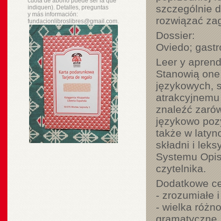
cuota de abono puede ser la que
szczególnie d
indiquen). Detalles, preguntas
y
más
información:
rozwiązać zaga
fundacionlibroslibres@gmail.com.
Dossier:
Oviedo; gastr
Leer y aprend
Stanowią one
językowych, s
atrakcyjnemu
znaleźć zarów
językowo pozy
także w laty
składni i lek
Systemu Opis
czytelnika.
Dodatkowe cec
- zrozumiałe 
- wielka różn
gramatyczne, 