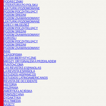
PODRĘCZNIKI
LITERATURA PO POLSKU
LEKTURKI POZIOMOWANE
POZIOM POCZĄTKUJĄCY
POZIOM ŚREDNI
POZIOM ZAAWANSOWANY
LEKTURKI POZIOMOWANE
DZIECI I MŁODZIEŻ
POZIOM POCZĄTKUJĄCY
POZIOM ŚREDNI
POZIOM ZAAWANSOWANY
DOROŚLI
POZIOM POCZĄTKUJĄCY
POZIOM ŚREDNI
POZIOM ZAAWANSOWANY
INNE
CZASOPISMA
STUDIA IBERYSTYCZNE
MIĘDZY ORYGINAŁEM A PRZEKŁADEM
PUNTOyCOMA
LAS REVISTAS ESPANOLAS
LA REVISTA ESPAÑOLA
ESTUDIOS HISPANICOS
ESTUDIOS LATINOAMERICANOS
REVISTA DE OCCIDENTE
HISTORIA
HISZPANIA
AMERYKA ŁACIŃSKA
POWSZECHNA
DYDAKTYKA
MULTIMEDIA
KASETY