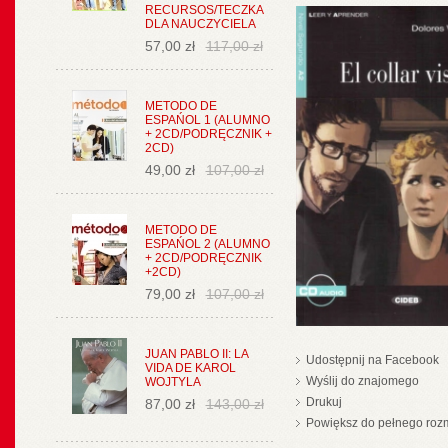
RECURSOS/TECZKA
DLA NAUCZYCIELA
57,00 zł
117,00 zł
METODO DE
ESPAŃOL 1 (ALUMNO
+ 2CD/PODRĘCZNIK +
2CD)
49,00 zł
107,00 zł
METODO DE
ESPAŃOL 2 (ALUMNO
+ 2CD/PODRĘCZNIK
+2CD)
79,00 zł
107,00 zł
JUAN PABLO II: LA
Udostępnij na Facebook
VIDA DE KAROL
Wyślij do znajomego
WOJTYLA
Drukuj
87,00 zł
143,00 zł
Powiększ do pełnego roz