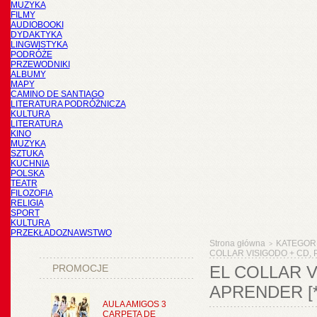
MUZYKA
FILMY
AUDIOBOOKI
DYDAKTYKA
LINGWISTYKA
PODRÓŻE
PRZEWODNIKI
ALBUMY
MAPY
CAMINO DE SANTIAGO
LITERATURA PODRÓŻNICZA
KULTURA
LITERATURA
KINO
MUZYKA
SZTUKA
KUCHNIA
POLSKA
TEATR
FILOZOFIA
RELIGIA
SPORT
KULTURA
PRZEKŁADOZNAWSTWO
Strona główna
KATEGOR
>
COLLAR VISIGODO + CD, P
PROMOCJE
EL COLLAR V
APRENDER [*
AULA AMIGOS 3
CARPETA DE