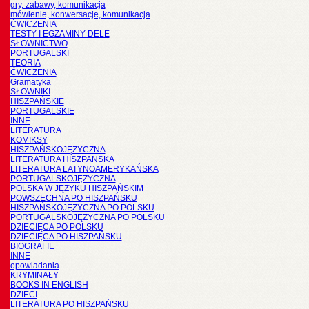
gry, zabawy, komunikacja
mówienie, konwersacje, komunikacja
ĆWICZENIA
TESTY I EGZAMINY DELE
SŁOWNICTWO
PORTUGALSKI
TEORIA
ĆWICZENIA
Gramatyka
SŁOWNIKI
HISZPAŃSKIE
PORTUGALSKIE
INNE
LITERATURA
KOMIKSY
HISZPAŃSKOJĘZYCZNA
LITERATURA HISZPANSKA
LITERATURA LATYNOAMERYKAŃSKA
PORTUGALSKOJĘZYCZNA
POLSKA W JĘZYKU HISZPAŃSKIM
POWSZECHNA PO HISZPAŃSKU
HISZPAŃSKOJĘZYCZNA PO POLSKU
PORTUGALSKOJĘZYCZNA PO POLSKU
DZIECIĘCA PO POLSKU
DZIECIĘCA PO HISZPAŃSKU
BIOGRAFIE
INNE
opowiadania
KRYMINAŁY
BOOKS IN ENGLISH
DZIECI
LITERATURA PO HISZPAŃSKU