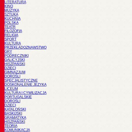
LITERATURA
KINO
MUZYKA
SZTUKA
KUCHNIA
POLSKA
TEATR
FILOZOFIA
RELIGIA
SPORT
KULTURA
PRZEKŁADOZNAWSTWO
GRY
PODRĘCZNIKI
GALICYJSKI
HISZPAŃSKI
DZIECI
GIMNAZJUM
DOROŚLI
SPECJALISTYCZNE
DOSKONALENIE JĘZYKA
LICEUM
KULTURA I CYWILIZACJA
PORTUGALSKIE
DOROŚLI
DZIECI
KATALOŃSKI
BASKIJSKI
GRAMATYKA
HISZPAŃSKI
TEORIA
KOMUNIKACJA