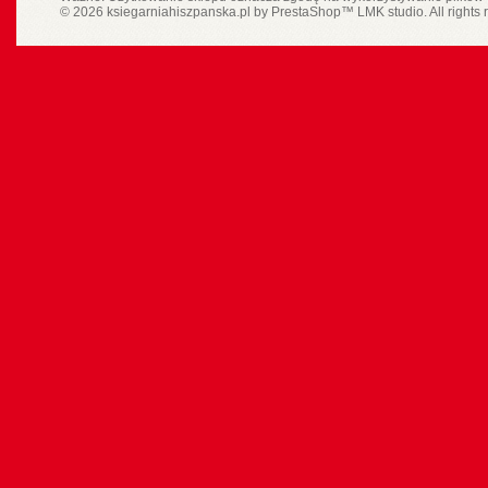
© 2026 ksiegarniahiszpanska.pl by
PrestaShop
™
LMK studio
. All rights