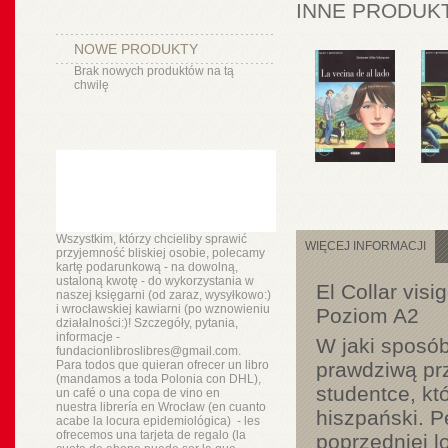
INNE PRODUKT
NOWE PRODUKTY
Brak nowych produktów na tą
chwilę
Wszystkim, którzy chcieliby sprawić
WIĘCEJ INFORMACJI
przyjemność bliskiej osobie, polecamy
kartę podarunkową - na dowolną,
ustaloną kwotę - do wykorzystania w
El Collar vis
naszej księgarni (od zaraz, wysyłkowo:)
i wrocławskiej kawiarni (po wznowieniu
Poziom A2
działalności:)! Szczegóły, pytania,
informacje -
W jaki sposób
fundacionlibroslibres@gmail.com.
Para todos que quieran ofrecer un libro
prawdziwą prz
(mandamos a toda Polonia con DHL),
studentce, kt
un
café o
una copa de vino en
nuestra
librería
en Wrocław (en cuanto
hiszpański. 
acabe la locura epidemiológica) - les
ofrecemos una tarjeta de regalo (la
poprzedniej l