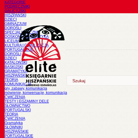
KATEGORIE
PODRĘCZNIKI
GALICYJSKI
HISZPAŃSKI
DZIECI
GIMNAZJUM
DOROŚLI
SPECJALISTYCZNE
DOSKONALENIE JĘZYKA
LICEUM
KULTURA I CYWILIZACJA
PORTUGALSKIE
DOROŚLI
DZIECI
KATALOŃSKI
BASKIJSKI
GRAMATYKA
HISZPAŃSKI
TEORIA
KOMUNIKACJA
gry, zabawy, komunikacja
mówienie, konwersacje, komunikacja
ĆWICZENIA
TESTY I EGZAMINY DELE
SŁOWNICTWO
PORTUGALSKI
TEORIA
ĆWICZENIA
Gramatyka
SŁOWNIKI
HISZPAŃSKIE
PORTUGALSKIE