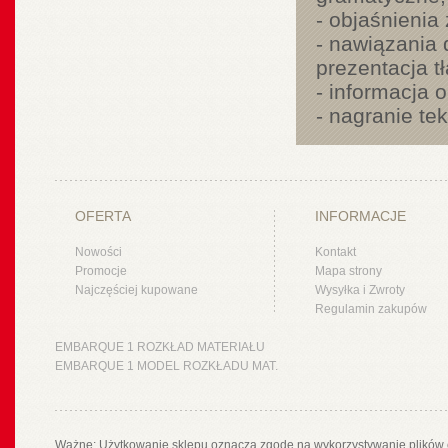
- objaśnienia
- nawiązania
prezentacja t
- informacja o
- nagranie te
OFERTA
INFORMACJE
Nowości
Kontakt
Promocje
Mapa strony
Najczęściej kupowane
Wysyłka i Zwroty
Regulamin zakupów
EMBARQUE 1 ROZKŁAD MATERIAŁU
EMBARQUE 1 MODEL ROZKŁADU MAT.
Ważne: Użytkowanie sklepu oznacza zgodę na wykorzystywanie plików 