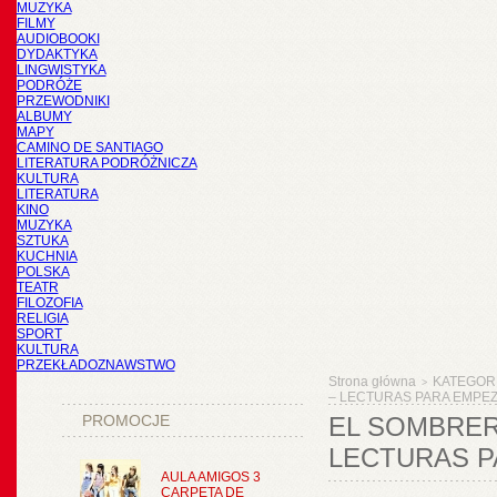
MUZYKA
FILMY
AUDIOBOOKI
DYDAKTYKA
LINGWISTYKA
PODRÓŻE
PRZEWODNIKI
ALBUMY
MAPY
CAMINO DE SANTIAGO
LITERATURA PODRÓŻNICZA
KULTURA
LITERATURA
KINO
MUZYKA
SZTUKA
KUCHNIA
POLSKA
TEATR
FILOZOFIA
RELIGIA
SPORT
KULTURA
PRZEKŁADOZNAWSTWO
Strona główna
KATEGOR
>
– LECTURAS PARA EMPEZA
PROMOCJE
EL SOMBRERO
LECTURAS P
AULA AMIGOS 3
CARPETA DE