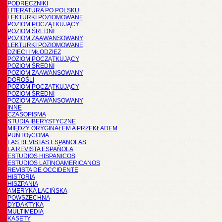
PODRĘCZNIKI
LITERATURA PO POLSKU
LEKTURKI POZIOMOWANE
POZIOM POCZĄTKUJĄCY
POZIOM ŚREDNI
POZIOM ZAAWANSOWANY
LEKTURKI POZIOMOWANE
DZIECI I MŁODZIEŻ
POZIOM POCZĄTKUJĄCY
POZIOM ŚREDNI
POZIOM ZAAWANSOWANY
DOROŚLI
POZIOM POCZĄTKUJĄCY
POZIOM ŚREDNI
POZIOM ZAAWANSOWANY
INNE
CZASOPISMA
STUDIA IBERYSTYCZNE
MIĘDZY ORYGINAŁEM A PRZEKŁADEM
PUNTOyCOMA
LAS REVISTAS ESPANOLAS
LA REVISTA ESPAÑOLA
ESTUDIOS HISPANICOS
ESTUDIOS LATINOAMERICANOS
REVISTA DE OCCIDENTE
HISTORIA
HISZPANIA
AMERYKA ŁACIŃSKA
POWSZECHNA
DYDAKTYKA
MULTIMEDIA
KASETY