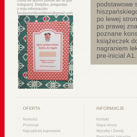
cuota de abono puede ser la que
podstawowe s
indiquen). Detalles, preguntas
y
más
información:
hiszpańskiego
fundacionlibroslibres@gmail.com.
po lewej stro
po prawej zna
poznane kons
książeczek do
nagraniem le
pre-inicial A1.
OFERTA
INFORMACJE
Nowości
Kontakt
Promocje
Mapa strony
Najczęściej kupowane
Wysyłka i Zwroty
Regulamin zakupów