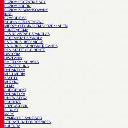
POZIOM POCZĄTKUJĄCY
POZIOM ŚREDNI
POZIOM ZAAWANSOWANY
INNE
CZASOPISMA
STUDIA IBERYSTYCZNE
MIĘDZY ORYGINAŁEM A PRZEKŁADEM
PUNTOyCOMA
LAS REVISTAS ESPANOLAS
LA REVISTA ESPAÑOLA
ESTUDIOS HISPANICOS
ESTUDIOS LATINOAMERICANOS
REVISTA DE OCCIDENTE
HISTORIA
HISZPANIA
AMERYKA ŁACIŃSKA
POWSZECHNA
DYDAKTYKA
MULTIMEDIA
KASETY
MUZYKA
FILMY
AUDIOBOOKI
DYDAKTYKA
LINGWISTYKA
PODRÓŻE
PRZEWODNIKI
ALBUMY
MAPY
CAMINO DE SANTIAGO
LITERATURA PODRÓŻNICZA
KULTURA