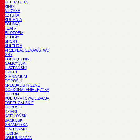
LITERATURA
KINO
MUZYKA
SZTUKA
KUCHNIA
POLSKA
TEATR
FILOZOFIA
RELIGIA
SPORT
KULTURA
PRZEKŁADOZNAWSTWO
GRY
PODRĘCZNIKI
GALICYJSKI
HISZPAŃSKI
DZIECI
GIMNAZJUM
DOROŚLI
SPECJALISTYCZNE
DOSKONALENIE JĘZYKA
LICEUM
KULTURA I CYWILIZACJA
PORTUGALSKIE
DOROŚLI
DZIECI
KATALOŃSKI
BASKIJSKI
GRAMATYKA
HISZPAŃSKI
TEORIA
KOMUNIKACJA