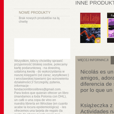
INNE PRODUKT
NOWE PRODUKTY
Brak nowych produktów na tą
chwilę
WIĘCEJ INFORMACJI
Wszystkim, którzy chcieliby sprawić
przyjemność bliskiej osobie, polecamy
kartę podarunkową - na dowolną,
Nicolás es un
ustaloną kwotę - do wykorzystania w
naszej księgarni (od zaraz, wysyłkowo:)
amigos, adora
i wrocławskiej kawiarni (po wznowieniu
działalności:)! Szczegóły, pytania,
diferencia de
informacje -
por lo que un
fundacionlibroslibres@gmail.com.
Para todos que quieran ofrecer un libro
(mandamos a toda Polonia con DHL),
un
café o
una copa de vino en
nuestra
librería
en Wrocław (en cuanto
Książeczka z 
acabe la locura epidemiológica) - les
Actividades 
ofrecemos una tarjeta de regalo (la