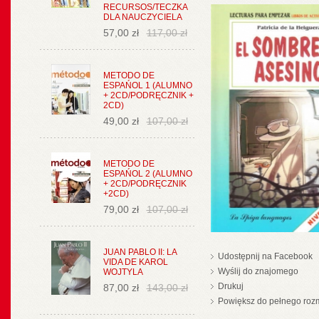
RECURSOS/TECZKA
DLA NAUCZYCIELA
57,00 zł
117,00 zł
METODO DE
ESPAŃOL 1 (ALUMNO
+ 2CD/PODRĘCZNIK +
2CD)
49,00 zł
107,00 zł
METODO DE
ESPAŃOL 2 (ALUMNO
+ 2CD/PODRĘCZNIK
+2CD)
79,00 zł
107,00 zł
JUAN PABLO II: LA
Udostępnij na Facebook
VIDA DE KAROL
Wyślij do znajomego
WOJTYLA
Drukuj
87,00 zł
143,00 zł
Powiększ do pełnego roz