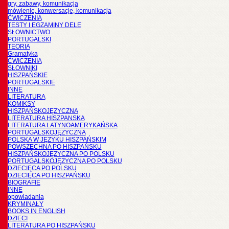
gry, zabawy, komunikacja
mówienie, konwersacje, komunikacja
ĆWICZENIA
TESTY I EGZAMINY DELE
SŁOWNICTWO
PORTUGALSKI
TEORIA
Gramatyka
ĆWICZENIA
SŁOWNIKI
HISZPAŃSKIE
PORTUGALSKIE
INNE
LITERATURA
KOMIKSY
HISZPAŃSKOJĘZYCZNA
LITERATURA HISZPANSKA
LITERATURA LATYNOAMERYKAŃSKA
PORTUGALSKOJĘZYCZNA
POLSKA W JĘZYKU HISZPAŃSKIM
POWSZECHNA PO HISZPAŃSKU
HISZPAŃSKOJĘZYCZNA PO POLSKU
PORTUGALSKOJĘZYCZNA PO POLSKU
DZIECIĘCA PO POLSKU
DZIECIĘCA PO HISZPAŃSKU
BIOGRAFIE
INNE
opowiadania
KRYMINAŁY
BOOKS IN ENGLISH
DZIECI
LITERATURA PO HISZPAŃSKU