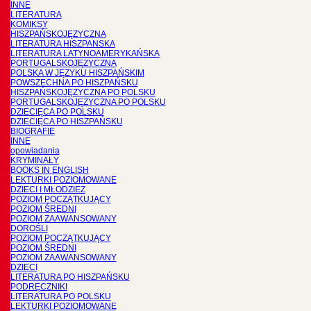
INNE
LITERATURA
KOMIKSY
HISZPAŃSKOJĘZYCZNA
LITERATURA HISZPANSKA
LITERATURA LATYNOAMERYKAŃSKA
PORTUGALSKOJĘZYCZNA
POLSKA W JĘZYKU HISZPAŃSKIM
POWSZECHNA PO HISZPAŃSKU
HISZPAŃSKOJĘZYCZNA PO POLSKU
PORTUGALSKOJĘZYCZNA PO POLSKU
DZIECIĘCA PO POLSKU
DZIECIĘCA PO HISZPAŃSKU
BIOGRAFIE
INNE
opowiadania
KRYMINAŁY
BOOKS IN ENGLISH
LEKTURKI POZIOMOWANE
DZIECI I MŁODZIEŻ
POZIOM POCZĄTKUJĄCY
POZIOM ŚREDNI
POZIOM ZAAWANSOWANY
DOROŚLI
POZIOM POCZĄTKUJĄCY
POZIOM ŚREDNI
POZIOM ZAAWANSOWANY
DZIECI
LITERATURA PO HISZPAŃSKU
PODRĘCZNIKI
LITERATURA PO POLSKU
LEKTURKI POZIOMOWANE