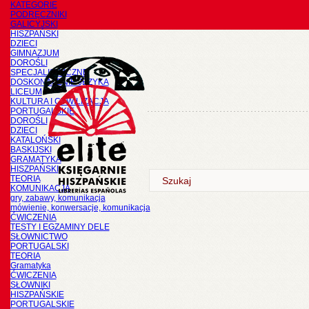
KATEGORIE
PODRĘCZNIKI
GALICYJSKI
HISZPAŃSKI
DZIECI
GIMNAZJUM
DOROŚLI
SPECJALISTYCZNE
DOSKONALENIE JĘZYKA
LICEUM
KULTURA I CYWILIZACJA
PORTUGALSKIE
DOROŚLI
DZIECI
KATALOŃSKI
BASKIJSKI
GRAMATYKA
HISZPAŃSKI
TEORIA
KOMUNIKACJA
gry, zabawy, komunikacja
mówienie, konwersacje, komunikacja
ĆWICZENIA
TESTY I EGZAMINY DELE
SŁOWNICTWO
PORTUGALSKI
TEORIA
Gramatyka
ĆWICZENIA
SŁOWNIKI
HISZPAŃSKIE
PORTUGALSKIE