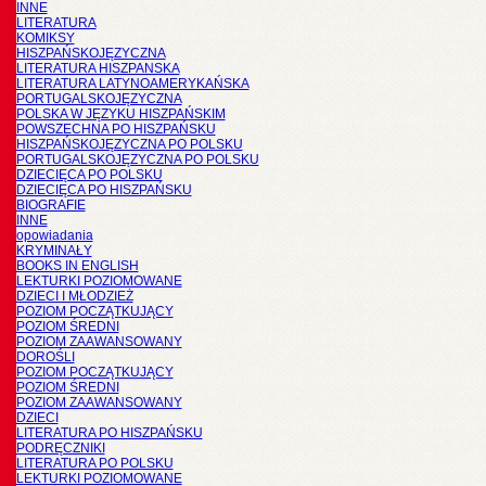
INNE
LITERATURA
KOMIKSY
HISZPAŃSKOJĘZYCZNA
LITERATURA HISZPANSKA
LITERATURA LATYNOAMERYKAŃSKA
PORTUGALSKOJĘZYCZNA
POLSKA W JĘZYKU HISZPAŃSKIM
POWSZECHNA PO HISZPAŃSKU
HISZPAŃSKOJĘZYCZNA PO POLSKU
PORTUGALSKOJĘZYCZNA PO POLSKU
DZIECIĘCA PO POLSKU
DZIECIĘCA PO HISZPAŃSKU
BIOGRAFIE
INNE
opowiadania
KRYMINAŁY
BOOKS IN ENGLISH
LEKTURKI POZIOMOWANE
DZIECI I MŁODZIEŻ
POZIOM POCZĄTKUJĄCY
POZIOM ŚREDNI
POZIOM ZAAWANSOWANY
DOROŚLI
POZIOM POCZĄTKUJĄCY
POZIOM ŚREDNI
POZIOM ZAAWANSOWANY
DZIECI
LITERATURA PO HISZPAŃSKU
PODRĘCZNIKI
LITERATURA PO POLSKU
LEKTURKI POZIOMOWANE