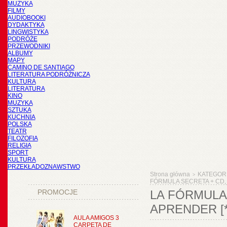
MUZYKA
FILMY
AUDIOBOOKI
DYDAKTYKA
LINGWISTYKA
PODRÓŻE
PRZEWODNIKI
ALBUMY
MAPY
CAMINO DE SANTIAGO
LITERATURA PODRÓŻNICZA
KULTURA
LITERATURA
KINO
MUZYKA
SZTUKA
KUCHNIA
POLSKA
TEATR
FILOZOFIA
RELIGIA
SPORT
KULTURA
PRZEKŁADOZNAWSTWO
Strona główna
KATEGOR
>
FÓRMULA SECRETA + CD, P
PROMOCJE
LA FÓRMULA 
APRENDER [*
AULA AMIGOS 3
CARPETA DE