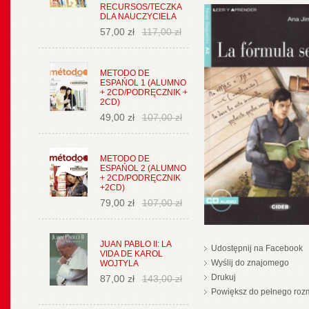
RECURSOS/TECZKA
DLA NAUCZYCIELA
57,00 zł
117,00 zł
METODO DE
ESPAŃOL 1 (ALUMNO
+ 2CD/PODRĘCZNIK +
2CD)
49,00 zł
107,00 zł
METODO DE
ESPAŃOL 2 (ALUMNO
+ 2CD/PODRĘCZNIK
+2CD)
79,00 zł
107,00 zł
JUAN PABLO II: LA
Udostępnij na Facebook
VIDA DE KAROL
Wyślij do znajomego
WOJTYLA
Drukuj
87,00 zł
143,00 zł
Powiększ do pełnego roz