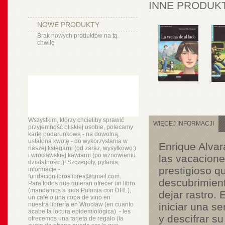
INNE PRODUKT
NOWE PRODUKTY
Brak nowych produktów na tą
chwilę
Wszystkim, którzy chcieliby sprawić
WIĘCEJ INFORMACJI
przyjemność bliskiej osobie, polecamy
kartę podarunkową - na dowolną,
ustaloną kwotę - do wykorzystania w
Enrique Alvar
naszej księgarni (od zaraz, wysyłkowo:)
i wrocławskiej kawiarni (po wznowieniu
las
vacacione
działalności:)! Szczegóły, pytania,
prestigioso q
informacje -
fundacionlibroslibres@gmail.com.
descubrimient
Para todos que quieran ofrecer un libro
(mandamos a toda Polonia con DHL),
dejar rastro. 
un
café o
una copa de vino en
nuestra
librería
en Wrocław (en cuanto
iniciar una s
acabe la locura epidemiológica) - les
y descifrar s
ofrecemos una tarjeta de regalo (la