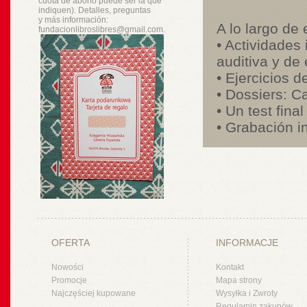
cuota de abono puede ser la que
indiquen). Detalles, preguntas
y
más
información:
A lo largo de
fundacionlibroslibres@gmail.com.
• Actividades 
auditiva y de 
• Ejercicios 
• Dossiers: C
• Un test fina
• Grabación in
OFERTA
INFORMACJE
Nowości
Kontakt
Promocje
Mapa strony
Najczęściej kupowane
Wysyłka i Zwroty
Regulamin zakupów