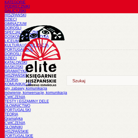
KATEGORIE
PODRĘCZNIKI
GALICYJSKI
HISZPAŃSKI
DZIECI
GIMNAZJUM
DOROŚLI
SPECJALISTYCZNE
DOSKONALENIE JĘZYKA
LICEUM
KULTURA I CYWILIZACJA
PORTUGALSKIE
DOROŚLI
DZIECI
KATALOŃSKI
BASKIJSKI
GRAMATYKA
HISZPAŃSKI
TEORIA
KOMUNIKACJA
gry, zabawy, komunikacja
mówienie, konwersacje, komunikacja
ĆWICZENIA
TESTY I EGZAMINY DELE
SŁOWNICTWO
PORTUGALSKI
TEORIA
Gramatyka
ĆWICZENIA
SŁOWNIKI
HISZPAŃSKIE
PORTUGALSKIE