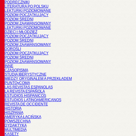
PODRĘCZNIKI
LITERATURA PO POLSKU
LEKTURKI POZIOMOWANE
POZIOM POCZĄTKUJĄCY
POZIOM ŚREDNI
POZIOM ZAAWANSOWANY
LEKTURKI POZIOMOWANE
DZIECI I MŁODZIEŻ
POZIOM POCZĄTKUJĄCY
POZIOM ŚREDNI
POZIOM ZAAWANSOWANY
DOROŚLI
POZIOM POCZĄTKUJĄCY
POZIOM ŚREDNI
POZIOM ZAAWANSOWANY
INNE
CZASOPISMA
STUDIA IBERYSTYCZNE
MIĘDZY ORYGINAŁEM A PRZEKŁADEM
PUNTOyCOMA
LAS REVISTAS ESPANOLAS
LA REVISTA ESPAÑOLA
ESTUDIOS HISPANICOS
ESTUDIOS LATINOAMERICANOS
REVISTA DE OCCIDENTE
HISTORIA
HISZPANIA
AMERYKA ŁACIŃSKA
POWSZECHNA
DYDAKTYKA
MULTIMEDIA
KASETY