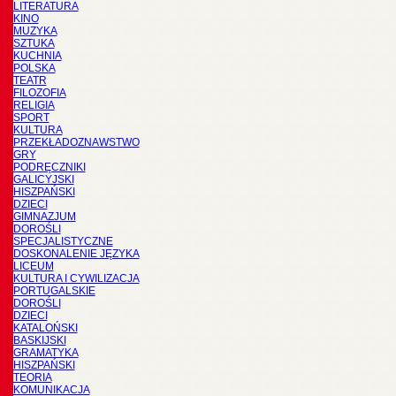
LITERATURA
KINO
MUZYKA
SZTUKA
KUCHNIA
POLSKA
TEATR
FILOZOFIA
RELIGIA
SPORT
KULTURA
PRZEKŁADOZNAWSTWO
GRY
PODRĘCZNIKI
GALICYJSKI
HISZPAŃSKI
DZIECI
GIMNAZJUM
DOROŚLI
SPECJALISTYCZNE
DOSKONALENIE JĘZYKA
LICEUM
KULTURA I CYWILIZACJA
PORTUGALSKIE
DOROŚLI
DZIECI
KATALOŃSKI
BASKIJSKI
GRAMATYKA
HISZPAŃSKI
TEORIA
KOMUNIKACJA