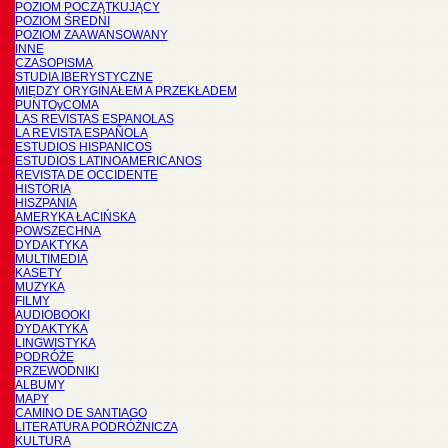
POZIOM POCZĄTKUJĄCY
POZIOM ŚREDNI
POZIOM ZAAWANSOWANY
INNE
CZASOPISMA
STUDIA IBERYSTYCZNE
MIĘDZY ORYGINAŁEM A PRZEKŁADEM
PUNTOyCOMA
LAS REVISTAS ESPANOLAS
LA REVISTA ESPAÑOLA
ESTUDIOS HISPANICOS
ESTUDIOS LATINOAMERICANOS
REVISTA DE OCCIDENTE
HISTORIA
HISZPANIA
AMERYKA ŁACIŃSKA
POWSZECHNA
DYDAKTYKA
MULTIMEDIA
KASETY
MUZYKA
FILMY
AUDIOBOOKI
DYDAKTYKA
LINGWISTYKA
PODRÓŻE
PRZEWODNIKI
ALBUMY
MAPY
CAMINO DE SANTIAGO
LITERATURA PODRÓŻNICZA
KULTURA