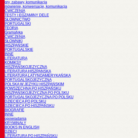
gry, zabawy, komunikacja
mówienie, konwersacje, komunikacja
ĆWICZENIA
TESTY I EGZAMINY DELE
SŁOWNICTWO
PORTUGALSKI
TEORIA
Gramatyka
ĆWICZENIA
SŁOWNIKI
HISZPAŃSKIE
PORTUGALSKIE
INNE
LITERATURA
KOMIKSY
HISZPAŃSKOJĘZYCZNA
LITERATURA HISZPANSKA
LITERATURA LATYNOAMERYKAŃSKA
PORTUGALSKOJĘZYCZNA
POLSKA W JĘZYKU HISZPAŃSKIM
POWSZECHNA PO HISZPAŃSKU
HISZPAŃSKOJĘZYCZNA PO POLSKU
PORTUGALSKOJĘZYCZNA PO POLSKU
DZIECIĘCA PO POLSKU
DZIECIĘCA PO HISZPAŃSKU
BIOGRAFIE
INNE
opowiadania
KRYMINAŁY
BOOKS IN ENGLISH
DZIECI
LITERATURA PO HISZPAŃSKU