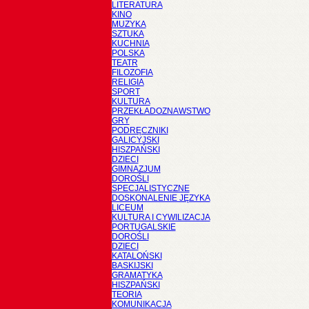
LITERATURA
KINO
MUZYKA
SZTUKA
KUCHNIA
POLSKA
TEATR
FILOZOFIA
RELIGIA
SPORT
KULTURA
PRZEKŁADOZNAWSTWO
GRY
PODRĘCZNIKI
GALICYJSKI
HISZPAŃSKI
DZIECI
GIMNAZJUM
DOROŚLI
SPECJALISTYCZNE
DOSKONALENIE JĘZYKA
LICEUM
KULTURA I CYWILIZACJA
PORTUGALSKIE
DOROŚLI
DZIECI
KATALOŃSKI
BASKIJSKI
GRAMATYKA
HISZPAŃSKI
TEORIA
KOMUNIKACJA