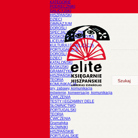
KATEGORIE
PODRĘCZNIKI
GALICYJSKI
HISZPAŃSKI
DZIECI
GIMNAZJUM
DOROŚLI
SPECJALISTYCZNE
DOSKONALENIE JĘZYKA
LICEUM
KULTURA I CYWILIZACJA
PORTUGALSKIE
DOROŚLI
DZIECI
KATALOŃSKI
BASKIJSKI
GRAMATYKA
HISZPAŃSKI
TEORIA
KOMUNIKACJA
gry, zabawy, komunikacja
mówienie, konwersacje, komunikacja
ĆWICZENIA
TESTY I EGZAMINY DELE
SŁOWNICTWO
PORTUGALSKI
TEORIA
ĆWICZENIA
Gramatyka
SŁOWNIKI
HISZPAŃSKIE
PORTUGALSKIE