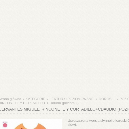
Strona główna
KATEGORIE
LEKTURKI POZIOMOWANE
DOROŚLI
POZI
>
>
>
>
RINCONETE Y CORTADILLO+CDaudio (poziom 2)
CERVANTES MIGUEL, RINCONETE Y CORTADILLO+CDAUDIO (POZI
Uproszczona wersja słynnej pikareski 
słów).