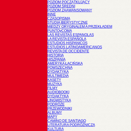
POZIOM POCZĄTKUJĄCY
POZIOM ŚREDNI
POZIOM ZAAWANSOWANY
INNE
CZASOPISMA
STUDIA IBERYSTYCZNE
MIĘDZY ORYGINAŁEM A PRZEKŁADEM
PUNTOyCOMA
LAS REVISTAS ESPANOLAS
LA REVISTA ESPAÑOLA
ESTUDIOS HISPANICOS
ESTUDIOS LATINOAMERICANOS
REVISTA DE OCCIDENTE
HISTORIA
HISZPANIA
AMERYKA ŁACIŃSKA
POWSZECHNA
DYDAKTYKA
MULTIMEDIA
KASETY
MUZYKA
FILMY
AUDIOBOOKI
DYDAKTYKA
LINGWISTYKA
PODRÓŻE
PRZEWODNIKI
ALBUMY
MAPY
CAMINO DE SANTIAGO
LITERATURA PODRÓŻNICZA
KULTURA