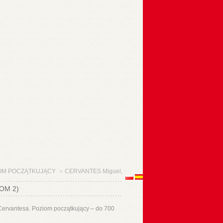
OM POCZĄTKUJĄCY
CERVANTES Miguel,
>
OM 2)
Cervantesa. Poziom początkujący – do 700