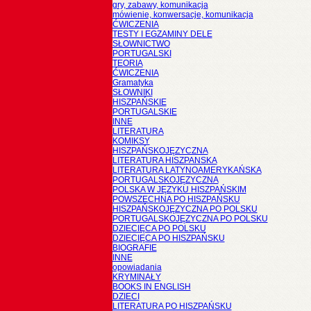
gry, zabawy, komunikacja
mówienie, konwersacje, komunikacja
ĆWICZENIA
TESTY I EGZAMINY DELE
SŁOWNICTWO
PORTUGALSKI
TEORIA
ĆWICZENIA
Gramatyka
SŁOWNIKI
HISZPAŃSKIE
PORTUGALSKIE
INNE
LITERATURA
KOMIKSY
HISZPAŃSKOJĘZYCZNA
LITERATURA HISZPANSKA
LITERATURA LATYNOAMERYKAŃSKA
PORTUGALSKOJĘZYCZNA
POLSKA W JĘZYKU HISZPAŃSKIM
POWSZECHNA PO HISZPAŃSKU
HISZPAŃSKOJĘZYCZNA PO POLSKU
PORTUGALSKOJĘZYCZNA PO POLSKU
DZIECIĘCA PO POLSKU
DZIECIĘCA PO HISZPAŃSKU
BIOGRAFIE
INNE
opowiadania
KRYMINAŁY
BOOKS IN ENGLISH
DZIECI
LITERATURA PO HISZPAŃSKU