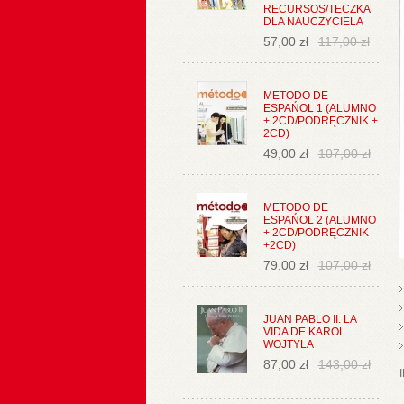
RECURSOS/TECZKA
DLA NAUCZYCIELA
57,00 zł
117,00 zł
METODO DE
ESPAŃOL 1 (ALUMNO
+ 2CD/PODRĘCZNIK +
2CD)
49,00 zł
107,00 zł
METODO DE
ESPAŃOL 2 (ALUMNO
+ 2CD/PODRĘCZNIK
+2CD)
79,00 zł
107,00 zł
JUAN PABLO II: LA
VIDA DE KAROL
WOJTYLA
87,00 zł
143,00 zł