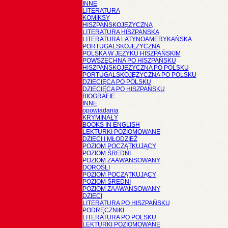
INNE
LITERATURA
KOMIKSY
HISZPAŃSKOJĘZYCZNA
LITERATURA HISZPANSKA
LITERATURA LATYNOAMERYKAŃSKA
PORTUGALSKOJĘZYCZNA
POLSKA W JĘZYKU HISZPAŃSKIM
POWSZECHNA PO HISZPAŃSKU
HISZPAŃSKOJĘZYCZNA PO POLSKU
PORTUGALSKOJĘZYCZNA PO POLSKU
DZIECIĘCA PO POLSKU
DZIECIĘCA PO HISZPAŃSKU
BIOGRAFIE
INNE
opowiadania
KRYMINAŁY
BOOKS IN ENGLISH
LEKTURKI POZIOMOWANE
DZIECI I MŁODZIEŻ
POZIOM POCZĄTKUJĄCY
POZIOM ŚREDNI
POZIOM ZAAWANSOWANY
DOROŚLI
POZIOM POCZĄTKUJĄCY
POZIOM ŚREDNI
POZIOM ZAAWANSOWANY
DZIECI
LITERATURA PO HISZPAŃSKU
PODRĘCZNIKI
LITERATURA PO POLSKU
LEKTURKI POZIOMOWANE