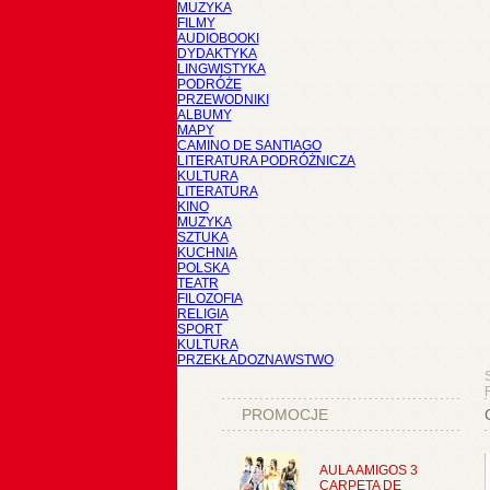
MUZYKA
FILMY
AUDIOBOOKI
DYDAKTYKA
LINGWISTYKA
PODRÓŻE
PRZEWODNIKI
ALBUMY
MAPY
CAMINO DE SANTIAGO
LITERATURA PODRÓŻNICZA
KULTURA
LITERATURA
KINO
MUZYKA
SZTUKA
KUCHNIA
POLSKA
TEATR
FILOZOFIA
RELIGIA
SPORT
KULTURA
PRZEKŁADOZNAWSTWO
PROMOCJE
AULA AMIGOS 3
CARPETA DE