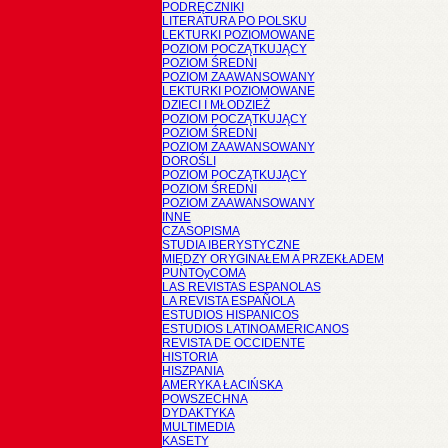
PODRĘCZNIKI
LITERATURA PO POLSKU
LEKTURKI POZIOMOWANE
POZIOM POCZĄTKUJĄCY
POZIOM ŚREDNI
POZIOM ZAAWANSOWANY
LEKTURKI POZIOMOWANE
DZIECI I MŁODZIEŻ
POZIOM POCZĄTKUJĄCY
POZIOM ŚREDNI
POZIOM ZAAWANSOWANY
DOROŚLI
POZIOM POCZĄTKUJĄCY
POZIOM ŚREDNI
POZIOM ZAAWANSOWANY
INNE
CZASOPISMA
STUDIA IBERYSTYCZNE
MIĘDZY ORYGINAŁEM A PRZEKŁADEM
PUNTOyCOMA
LAS REVISTAS ESPANOLAS
LA REVISTA ESPAÑOLA
ESTUDIOS HISPANICOS
ESTUDIOS LATINOAMERICANOS
REVISTA DE OCCIDENTE
HISTORIA
HISZPANIA
AMERYKA ŁACIŃSKA
POWSZECHNA
DYDAKTYKA
MULTIMEDIA
KASETY