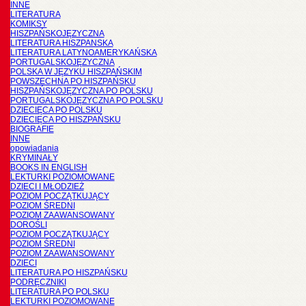
INNE
LITERATURA
KOMIKSY
HISZPAŃSKOJĘZYCZNA
LITERATURA HISZPANSKA
LITERATURA LATYNOAMERYKAŃSKA
PORTUGALSKOJĘZYCZNA
POLSKA W JĘZYKU HISZPAŃSKIM
POWSZECHNA PO HISZPAŃSKU
HISZPAŃSKOJĘZYCZNA PO POLSKU
PORTUGALSKOJĘZYCZNA PO POLSKU
DZIECIĘCA PO POLSKU
DZIECIĘCA PO HISZPAŃSKU
BIOGRAFIE
INNE
opowiadania
KRYMINAŁY
BOOKS IN ENGLISH
LEKTURKI POZIOMOWANE
DZIECI I MŁODZIEŻ
POZIOM POCZĄTKUJĄCY
POZIOM ŚREDNI
POZIOM ZAAWANSOWANY
DOROŚLI
POZIOM POCZĄTKUJĄCY
POZIOM ŚREDNI
POZIOM ZAAWANSOWANY
DZIECI
LITERATURA PO HISZPAŃSKU
PODRĘCZNIKI
LITERATURA PO POLSKU
LEKTURKI POZIOMOWANE