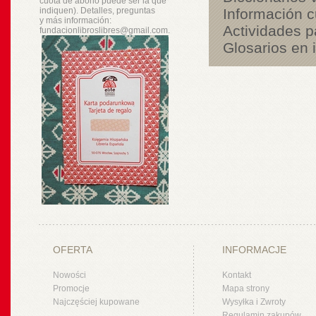
cuota de abono puede ser la que
indiquen). Detalles, preguntas
Información c
y
más
información:
Actividades p
fundacionlibroslibres@gmail.com.
Glosarios en 
OFERTA
INFORMACJE
Nowości
Kontakt
Promocje
Mapa strony
Najczęściej kupowane
Wysyłka i Zwroty
Regulamin zakupów