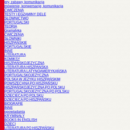
gry, zabawy, komunikacja
mówienie, konwersacje, komunikacja
ĆWICZENIA
TESTY I EGZAMINY DELE
SŁOWNICTWO
PORTUGALSKI
TEORIA
Gramatyka
ĆWICZENIA
SŁOWNIKI
HISZPAŃSKIE
PORTUGALSKIE
INNE
LITERATURA
KOMIKSY
HISZPAŃSKOJĘZYCZNA
LITERATURA HISZPANSKA
LITERATURA LATYNOAMERYKAŃSKA
PORTUGALSKOJĘZYCZNA
POLSKA W JĘZYKU HISZPAŃSKIM
POWSZECHNA PO HISZPAŃSKU
HISZPAŃSKOJĘZYCZNA PO POLSKU
PORTUGALSKOJĘZYCZNA PO POLSKU
DZIECIĘCA PO POLSKU
DZIECIĘCA PO HISZPAŃSKU
BIOGRAFIE
INNE
opowiadania
KRYMINAŁY
BOOKS IN ENGLISH
DZIECI
LITERATURA PO HISZPAŃSKU