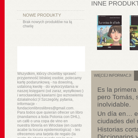
INNE PRODUKT
NOWE PRODUKTY
Brak nowych produktów na tą
chwilę
Wszystkim, którzy chcieliby sprawić
WIĘCEJ INFORMACJI
przyjemność bliskiej osobie, polecamy
kartę podarunkową - na dowolną,
ustaloną kwotę - do wykorzystania w
Es la primera
naszej księgarni (od zaraz, wysyłkowo:)
i wrocławskiej kawiarni (po wznowieniu
pero Tomás, s
działalności:)! Szczegóły, pytania,
inolvidable.
informacje -
fundacionlibroslibres@gmail.com.
Un día en…
e
Para todos que quieran ofrecer un libro
(mandamos a toda Polonia con DHL),
ciudades del
un
café o
una copa de vino en
nuestra
librería
en Wrocław (en cuanto
Historias cort
acabe la locura epidemiológica) - les
ofrecemos una tarjeta de regalo (la
Diccionarios 