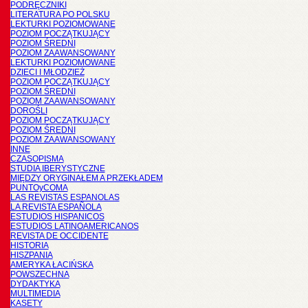
PODRĘCZNIKI
LITERATURA PO POLSKU
LEKTURKI POZIOMOWANE
POZIOM POCZĄTKUJĄCY
POZIOM ŚREDNI
POZIOM ZAAWANSOWANY
LEKTURKI POZIOMOWANE
DZIECI I MŁODZIEŻ
POZIOM POCZĄTKUJĄCY
POZIOM ŚREDNI
POZIOM ZAAWANSOWANY
DOROŚLI
POZIOM POCZĄTKUJĄCY
POZIOM ŚREDNI
POZIOM ZAAWANSOWANY
INNE
CZASOPISMA
STUDIA IBERYSTYCZNE
MIĘDZY ORYGINAŁEM A PRZEKŁADEM
PUNTOyCOMA
LAS REVISTAS ESPANOLAS
LA REVISTA ESPAÑOLA
ESTUDIOS HISPANICOS
ESTUDIOS LATINOAMERICANOS
REVISTA DE OCCIDENTE
HISTORIA
HISZPANIA
AMERYKA ŁACIŃSKA
POWSZECHNA
DYDAKTYKA
MULTIMEDIA
KASETY