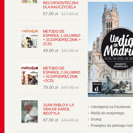
RECURSOS/TECZKA
DLA NAUCZYCIELA
57,00 zł
117,00 zł
METODO DE
ESPAŃOL 1 (ALUMNO
+ 2CD/PODRĘCZNIK +
2CD)
49,00 zł
107,00 zł
METODO DE
ESPAŃOL 2 (ALUMNO
+ 2CD/PODRĘCZNIK
+2CD)
79,00 zł
107,00 zł
JUAN PABLO II: LA
Udostępnij na Facebook
VIDA DE KAROL
Wyślij do znajomego
WOJTYLA
Drukuj
87,00 zł
143,00 zł
Powiększ do pełnego roz