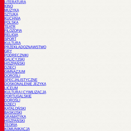
LITERATURA
KINO
MUZYKA
SZTUKA
KUCHNIA
POLSKA
TEATR
FILOZOFIA
RELIGIA
SPORT
KULTURA
PRZEKŁADOZNAWSTWO
GRY
PODRĘCZNIKI
GALICYJSKI
HISZPAŃSKI
DZIECI
GIMNAZJUM
DOROŚLI
SPECJALISTYCZNE
DOSKONALENIE JĘZYKA
LICEUM
KULTURA I CYWILIZACJA
PORTUGALSKIE
DOROŚLI
DZIECI
KATALOŃSKI
BASKIJSKI
GRAMATYKA
HISZPAŃSKI
TEORIA
KOMUNIKACJA