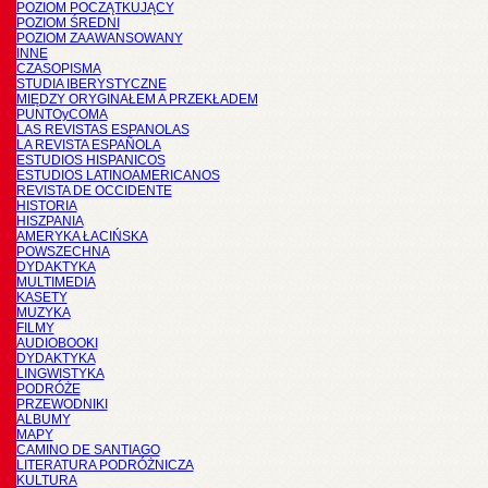
POZIOM POCZĄTKUJĄCY
POZIOM ŚREDNI
POZIOM ZAAWANSOWANY
INNE
CZASOPISMA
STUDIA IBERYSTYCZNE
MIĘDZY ORYGINAŁEM A PRZEKŁADEM
PUNTOyCOMA
LAS REVISTAS ESPANOLAS
LA REVISTA ESPAÑOLA
ESTUDIOS HISPANICOS
ESTUDIOS LATINOAMERICANOS
REVISTA DE OCCIDENTE
HISTORIA
HISZPANIA
AMERYKA ŁACIŃSKA
POWSZECHNA
DYDAKTYKA
MULTIMEDIA
KASETY
MUZYKA
FILMY
AUDIOBOOKI
DYDAKTYKA
LINGWISTYKA
PODRÓŻE
PRZEWODNIKI
ALBUMY
MAPY
CAMINO DE SANTIAGO
LITERATURA PODRÓŻNICZA
KULTURA