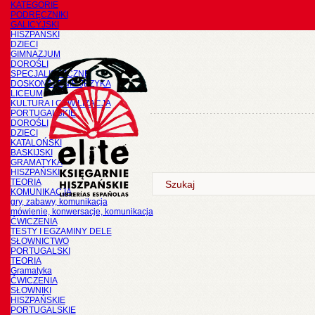
KATEGORIE
PODRĘCZNIKI
GALICYJSKI
HISZPAŃSKI
DZIECI
GIMNAZJUM
DOROŚLI
SPECJALISTYCZNE
DOSKONALENIE JĘZYKA
LICEUM
KULTURA I CYWILIZACJA
PORTUGALSKIE
DOROŚLI
DZIECI
KATALOŃSKI
BASKIJSKI
GRAMATYKA
HISZPAŃSKI
TEORIA
KOMUNIKACJA
gry, zabawy, komunikacja
mówienie, konwersacje, komunikacja
ĆWICZENIA
TESTY I EGZAMINY DELE
SŁOWNICTWO
PORTUGALSKI
TEORIA
Gramatyka
ĆWICZENIA
SŁOWNIKI
HISZPAŃSKIE
PORTUGALSKIE