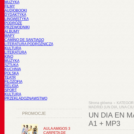
MUZYKA
FILMY
AUDIOBOOKI
DYDAKTYKA
LINGWISTYKA
PODRÓŻE
PRZEWODNIKI
ALBUMY
MAPY
CAMINO DE SANTIAGO
LITERATURA PODRÓŻNICZA
KULTURA
LITERATURA
KINO
MUZYKA
SZTUKA
KUCHNIA
POLSKA
TEATR
FILOZOFIA
RELIGIA
SPORT
KULTURA
PRZEKŁADOZNAWSTWO
Strona główna
KATEGOR
>
MADRID (UN DIA, UNA CIU
PROMOCJE
UN DIA EN M
A1 + MP3
AULA AMIGOS 3
CARPETA DE