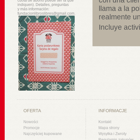
con una clie
cuota de abono puede ser la que
indiquen). Detalles, preguntas
llama a la p
y
más
información:
fundacionlibroslibres@gmail.com.
realmente un
Incluye acti
OFERTA
INFORMACJE
Nowości
Kontakt
Promocje
Mapa strony
Najczęściej kupowane
Wysyłka i Zwroty
Regulamin zakupów