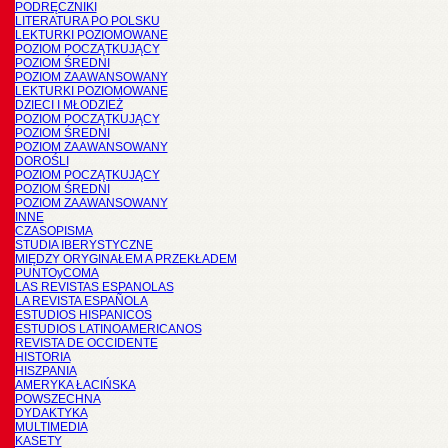
PODRĘCZNIKI
LITERATURA PO POLSKU
LEKTURKI POZIOMOWANE
POZIOM POCZĄTKUJĄCY
POZIOM ŚREDNI
POZIOM ZAAWANSOWANY
LEKTURKI POZIOMOWANE
DZIECI I MŁODZIEŻ
POZIOM POCZĄTKUJĄCY
POZIOM ŚREDNI
POZIOM ZAAWANSOWANY
DOROŚLI
POZIOM POCZĄTKUJĄCY
POZIOM ŚREDNI
POZIOM ZAAWANSOWANY
INNE
CZASOPISMA
STUDIA IBERYSTYCZNE
MIĘDZY ORYGINAŁEM A PRZEKŁADEM
PUNTOyCOMA
LAS REVISTAS ESPANOLAS
LA REVISTA ESPAÑOLA
ESTUDIOS HISPANICOS
ESTUDIOS LATINOAMERICANOS
REVISTA DE OCCIDENTE
HISTORIA
HISZPANIA
AMERYKA ŁACIŃSKA
POWSZECHNA
DYDAKTYKA
MULTIMEDIA
KASETY