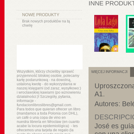
INNE PRODUKT
NOWE PRODUKTY
Brak nowych produktów na tą
chwilę
Wszystkim, którzy chcieliby sprawić
WIĘCEJ INFORMACJI
przyjemność bliskiej osobie, polecamy
kartę podarunkową - na dowolną,
ustaloną kwotę - do wykorzystania w
Uproszczona 
naszej księgarni (od zaraz, wysyłkowo:)
A1.
i wrocławskiej kawiarni (po wznowieniu
działalności:)! Szczegóły, pytania,
informacje -
Autores:
Bel
fundacionlibroslibres@gmail.com.
Para todos que quieran ofrecer un libro
(mandamos a toda Polonia con DHL),
DESCRIPCI
un
café o
una copa de vino en
nuestra
librería
en Wrocław (en cuanto
José es guía
acabe la locura epidemiológica) - les
ofrecemos una tarjeta de regalo (la