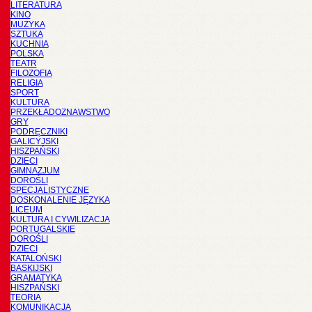
LITERATURA
KINO
MUZYKA
SZTUKA
KUCHNIA
POLSKA
TEATR
FILOZOFIA
RELIGIA
SPORT
KULTURA
PRZEKŁADOZNAWSTWO
GRY
PODRĘCZNIKI
GALICYJSKI
HISZPAŃSKI
DZIECI
GIMNAZJUM
DOROŚLI
SPECJALISTYCZNE
DOSKONALENIE JĘZYKA
LICEUM
KULTURA I CYWILIZACJA
PORTUGALSKIE
DOROŚLI
DZIECI
KATALOŃSKI
BASKIJSKI
GRAMATYKA
HISZPAŃSKI
TEORIA
KOMUNIKACJA