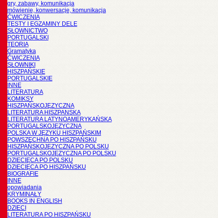
gry, zabawy, komunikacja
mówienie, konwersacje, komunikacja
ĆWICZENIA
TESTY I EGZAMINY DELE
SŁOWNICTWO
PORTUGALSKI
TEORIA
Gramatyka
ĆWICZENIA
SŁOWNIKI
HISZPAŃSKIE
PORTUGALSKIE
INNE
LITERATURA
KOMIKSY
HISZPAŃSKOJĘZYCZNA
LITERATURA HISZPANSKA
LITERATURA LATYNOAMERYKAŃSKA
PORTUGALSKOJĘZYCZNA
POLSKA W JĘZYKU HISZPAŃSKIM
POWSZECHNA PO HISZPAŃSKU
HISZPAŃSKOJĘZYCZNA PO POLSKU
PORTUGALSKOJĘZYCZNA PO POLSKU
DZIECIĘCA PO POLSKU
DZIECIĘCA PO HISZPAŃSKU
BIOGRAFIE
INNE
opowiadania
KRYMINAŁY
BOOKS IN ENGLISH
DZIECI
LITERATURA PO HISZPAŃSKU