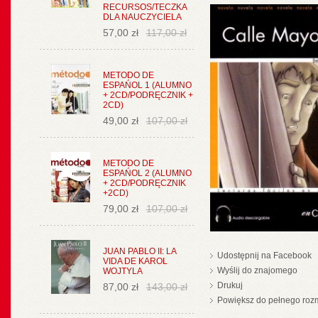
RECURSOS/TECZKA
DLA NAUCZYCIELA
57,00 zł
117,00 zł
METODO DE
ESPAŃOL 1 (ALUMNO
+ 2CD/PODRĘCZNIK +
2CD)
49,00 zł
107,00 zł
METODO DE
ESPAŃOL 2 (ALUMNO
+ 2CD/PODRĘCZNIK
+2CD)
79,00 zł
107,00 zł
JUAN PABLO II: LA
Udostępnij na Facebook
VIDA DE KAROL
Wyślij do znajomego
WOJTYLA
Drukuj
87,00 zł
143,00 zł
Powiększ do pełnego roz