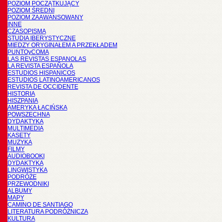
POZIOM POCZĄTKUJĄCY
POZIOM ŚREDNI
POZIOM ZAAWANSOWANY
INNE
CZASOPISMA
STUDIA IBERYSTYCZNE
MIĘDZY ORYGINAŁEM A PRZEKŁADEM
PUNTOyCOMA
LAS REVISTAS ESPANOLAS
LA REVISTA ESPAÑOLA
ESTUDIOS HISPANICOS
ESTUDIOS LATINOAMERICANOS
REVISTA DE OCCIDENTE
HISTORIA
HISZPANIA
AMERYKA ŁACIŃSKA
POWSZECHNA
DYDAKTYKA
MULTIMEDIA
KASETY
MUZYKA
FILMY
AUDIOBOOKI
DYDAKTYKA
LINGWISTYKA
PODRÓŻE
PRZEWODNIKI
ALBUMY
MAPY
CAMINO DE SANTIAGO
LITERATURA PODRÓŻNICZA
KULTURA