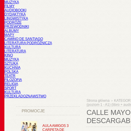
MUZYKA
FILMY
AUDIOBOOKI
DYDAKTYKA
LINGWISTYKA
PODRÓŻE
PRZEWODNIKI
ALBUMY
MAPY
CAMINO DE SANTIAGO
LITERATURA PODRÓŻNICZA
KULTURA
LITERATURA
KINO
MUZYKA
SZTUKA
KUCHNIA
POLSKA
TEATR
FILOZOFIA
RELIGIA
SPORT
KULTURA
PRZEKŁADOZNAWSTWO
Strona główna
KATEGOR
>
(poziom 1 - A1) (libro + aud
PROMOCJE
CALLE MAYOR
DESCARGAB
AULA AMIGOS 3
CARPETA DE