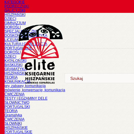
KATEGORIE
PODRĘCZNIKI
GALICYJSKI
HISZPAŃSKI
DZIECI
GIMNAZJUM
DOROŚLI
SPECJALISTYCZNE
DOSKONALENIE JĘZYKA
LICEUM
KULTURA I CYWILIZACJA
PORTUGALSKIE
DOROŚLI
DZIECI
KATALOŃSKI
BASKIJSKI
GRAMATYKA
HISZPAŃSKI
TEORIA
KOMUNIKACJA
gry, zabawy, komunikacja
mówienie, konwersacje, komunikacja
ĆWICZENIA
TESTY I EGZAMINY DELE
SŁOWNICTWO
PORTUGALSKI
TEORIA
Gramatyka
ĆWICZENIA
SŁOWNIKI
HISZPAŃSKIE
PORTUGALSKIE