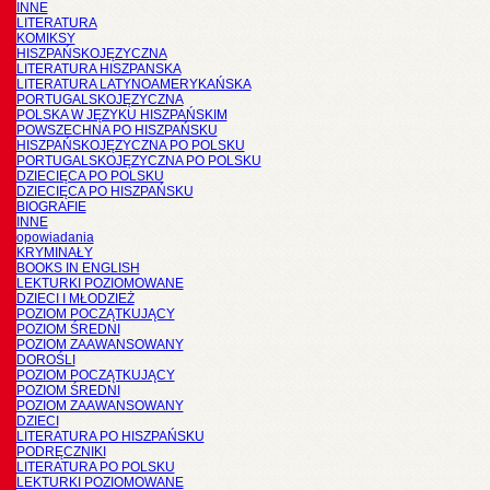
INNE
LITERATURA
KOMIKSY
HISZPAŃSKOJĘZYCZNA
LITERATURA HISZPANSKA
LITERATURA LATYNOAMERYKAŃSKA
PORTUGALSKOJĘZYCZNA
POLSKA W JĘZYKU HISZPAŃSKIM
POWSZECHNA PO HISZPAŃSKU
HISZPAŃSKOJĘZYCZNA PO POLSKU
PORTUGALSKOJĘZYCZNA PO POLSKU
DZIECIĘCA PO POLSKU
DZIECIĘCA PO HISZPAŃSKU
BIOGRAFIE
INNE
opowiadania
KRYMINAŁY
BOOKS IN ENGLISH
LEKTURKI POZIOMOWANE
DZIECI I MŁODZIEŻ
POZIOM POCZĄTKUJĄCY
POZIOM ŚREDNI
POZIOM ZAAWANSOWANY
DOROŚLI
POZIOM POCZĄTKUJĄCY
POZIOM ŚREDNI
POZIOM ZAAWANSOWANY
DZIECI
LITERATURA PO HISZPAŃSKU
PODRĘCZNIKI
LITERATURA PO POLSKU
LEKTURKI POZIOMOWANE