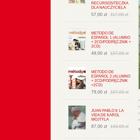
RECURSOS/TECZKA
DLA NAUCZYCIELA
57,00 zł
117,00 zł
METODO DE
ESPAŃOL 1 (ALUMNO
+ 2CD/PODRĘCZNIK +
2CD)
49,00 zł
107,00 zł
METODO DE
ESPAŃOL 2 (ALUMNO
+ 2CD/PODRĘCZNIK
+2CD)
79,00 zł
107,00 zł
JUAN PABLO II: LA
VIDA DE KAROL
WOJTYLA
87,00 zł
143,00 zł