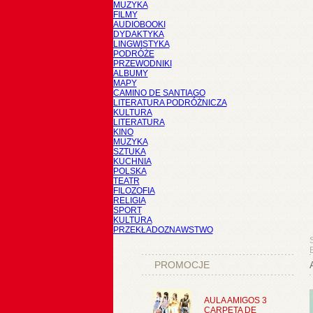
MUZYKA
FILMY
AUDIOBOOKI
DYDAKTYKA
LINGWISTYKA
PODRÓŻE
PRZEWODNIKI
ALBUMY
MAPY
CAMINO DE SANTIAGO
LITERATURA PODRÓŻNICZA
KULTURA
LITERATURA
KINO
MUZYKA
SZTUKA
KUCHNIA
POLSKA
TEATR
FILOZOFIA
RELIGIA
SPORT
KULTURA
PRZEKŁADOZNAWSTWO
PROMOCJE
AULA AMIGOS 3
CARPETA DE