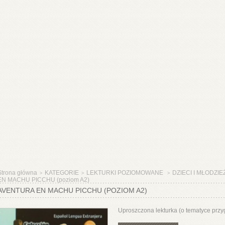
Strona główna
KATEGORIE
LEKTURKI POZIOMOWANE
DZIECI I MŁODZIE
>
>
>
EN MACHU PICCHU (poziom A2)
AVENTURA EN MACHU PICCHU (POZIOM A2)
Uproszczona lekturka (o tematyce przyg