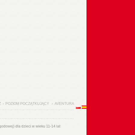
Ż
POZIOM POCZĄTKUJĄCY
AVENTURA
>
>
odowej) dla dzieci w wieku 11-14 lat