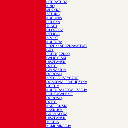
LITERATURA
KINO
MUZYKA
SZTUKA
KUCHNIA
POLSKA
TEATR
FILOZOFIA
RELIGIA
SPORT
KULTURA
PRZEKŁADOZNAWSTWO
GRY
PODRĘCZNIKI
GALICYJSKI
HISZPAŃSKI
DZIECI
GIMNAZJUM
DOROŚLI
SPECJALISTYCZNE
DOSKONALENIE JĘZYKA
LICEUM
KULTURA I CYWILIZACJA
PORTUGALSKIE
DOROŚLI
DZIECI
KATALOŃSKI
BASKIJSKI
GRAMATYKA
HISZPAŃSKI
TEORIA
KOMUNIKACJA