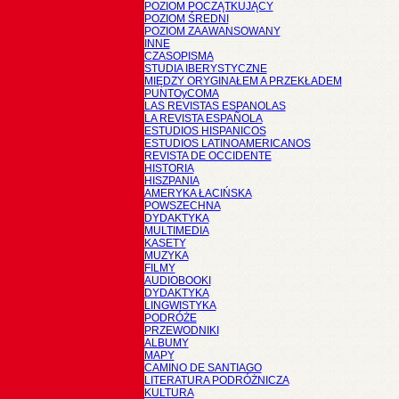
POZIOM POCZĄTKUJĄCY
POZIOM ŚREDNI
POZIOM ZAAWANSOWANY
INNE
CZASOPISMA
STUDIA IBERYSTYCZNE
MIĘDZY ORYGINAŁEM A PRZEKŁADEM
PUNTOyCOMA
LAS REVISTAS ESPANOLAS
LA REVISTA ESPAÑOLA
ESTUDIOS HISPANICOS
ESTUDIOS LATINOAMERICANOS
REVISTA DE OCCIDENTE
HISTORIA
HISZPANIA
AMERYKA ŁACIŃSKA
POWSZECHNA
DYDAKTYKA
MULTIMEDIA
KASETY
MUZYKA
FILMY
AUDIOBOOKI
DYDAKTYKA
LINGWISTYKA
PODRÓŻE
PRZEWODNIKI
ALBUMY
MAPY
CAMINO DE SANTIAGO
LITERATURA PODRÓŻNICZA
KULTURA