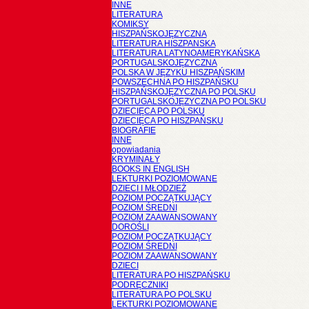
INNE
LITERATURA
KOMIKSY
HISZPAŃSKOJĘZYCZNA
LITERATURA HISZPANSKA
LITERATURA LATYNOAMERYKAŃSKA
PORTUGALSKOJĘZYCZNA
POLSKA W JĘZYKU HISZPAŃSKIM
POWSZECHNA PO HISZPAŃSKU
HISZPAŃSKOJĘZYCZNA PO POLSKU
PORTUGALSKOJĘZYCZNA PO POLSKU
DZIECIĘCA PO POLSKU
DZIECIĘCA PO HISZPAŃSKU
BIOGRAFIE
INNE
opowiadania
KRYMINAŁY
BOOKS IN ENGLISH
LEKTURKI POZIOMOWANE
DZIECI I MŁODZIEŻ
POZIOM POCZĄTKUJĄCY
POZIOM ŚREDNI
POZIOM ZAAWANSOWANY
DOROŚLI
POZIOM POCZĄTKUJĄCY
POZIOM ŚREDNI
POZIOM ZAAWANSOWANY
DZIECI
LITERATURA PO HISZPAŃSKU
PODRĘCZNIKI
LITERATURA PO POLSKU
LEKTURKI POZIOMOWANE