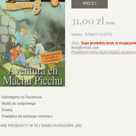
WIĘCEJ
31,00 zł
brutto
Indeks :
9788477115755
Stan:
Tego produktu brak w magazyni
Powiadom mnie kiedy będzie dostępny
Udostępnij na Facebook
Wyślij do znajomego
Drukuj
Powiększ do pełnego rozmiaru
INNE PRODUKTY W TEJ SAMEJ KATEGORII: (30)