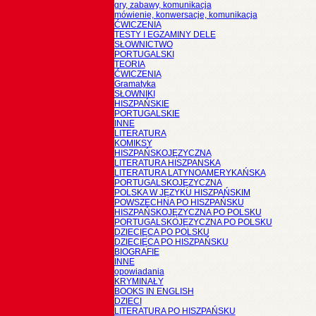
gry, zabawy, komunikacja
mówienie, konwersacje, komunikacja
ĆWICZENIA
TESTY I EGZAMINY DELE
SŁOWNICTWO
PORTUGALSKI
TEORIA
ĆWICZENIA
Gramatyka
SŁOWNIKI
HISZPAŃSKIE
PORTUGALSKIE
INNE
LITERATURA
KOMIKSY
HISZPAŃSKOJĘZYCZNA
LITERATURA HISZPANSKA
LITERATURA LATYNOAMERYKAŃSKA
PORTUGALSKOJĘZYCZNA
POLSKA W JĘZYKU HISZPAŃSKIM
POWSZECHNA PO HISZPAŃSKU
HISZPAŃSKOJĘZYCZNA PO POLSKU
PORTUGALSKOJĘZYCZNA PO POLSKU
DZIECIĘCA PO POLSKU
DZIECIĘCA PO HISZPAŃSKU
BIOGRAFIE
INNE
opowiadania
KRYMINAŁY
BOOKS IN ENGLISH
DZIECI
LITERATURA PO HISZPAŃSKU