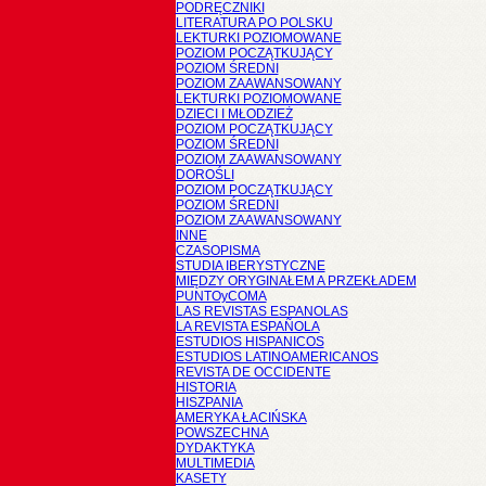
PODRĘCZNIKI
LITERATURA PO POLSKU
LEKTURKI POZIOMOWANE
POZIOM POCZĄTKUJĄCY
POZIOM ŚREDNI
POZIOM ZAAWANSOWANY
LEKTURKI POZIOMOWANE
DZIECI I MŁODZIEŻ
POZIOM POCZĄTKUJĄCY
POZIOM ŚREDNI
POZIOM ZAAWANSOWANY
DOROŚLI
POZIOM POCZĄTKUJĄCY
POZIOM ŚREDNI
POZIOM ZAAWANSOWANY
INNE
CZASOPISMA
STUDIA IBERYSTYCZNE
MIĘDZY ORYGINAŁEM A PRZEKŁADEM
PUNTOyCOMA
LAS REVISTAS ESPANOLAS
LA REVISTA ESPAÑOLA
ESTUDIOS HISPANICOS
ESTUDIOS LATINOAMERICANOS
REVISTA DE OCCIDENTE
HISTORIA
HISZPANIA
AMERYKA ŁACIŃSKA
POWSZECHNA
DYDAKTYKA
MULTIMEDIA
KASETY