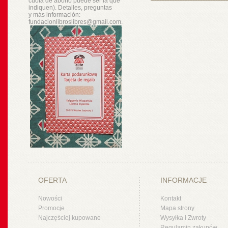
cuota de abono puede ser la que
indiquen). Detalles, preguntas
y
más
información:
fundacionlibroslibres@gmail.com.
OFERTA
INFORMACJE
Nowości
Kontakt
Promocje
Mapa strony
Najczęściej kupowane
Wysyłka i Zwroty
Regulamin zakupów