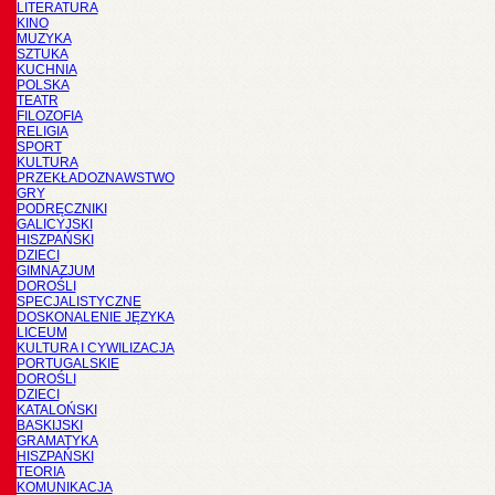
LITERATURA
KINO
MUZYKA
SZTUKA
KUCHNIA
POLSKA
TEATR
FILOZOFIA
RELIGIA
SPORT
KULTURA
PRZEKŁADOZNAWSTWO
GRY
PODRĘCZNIKI
GALICYJSKI
HISZPAŃSKI
DZIECI
GIMNAZJUM
DOROŚLI
SPECJALISTYCZNE
DOSKONALENIE JĘZYKA
LICEUM
KULTURA I CYWILIZACJA
PORTUGALSKIE
DOROŚLI
DZIECI
KATALOŃSKI
BASKIJSKI
GRAMATYKA
HISZPAŃSKI
TEORIA
KOMUNIKACJA