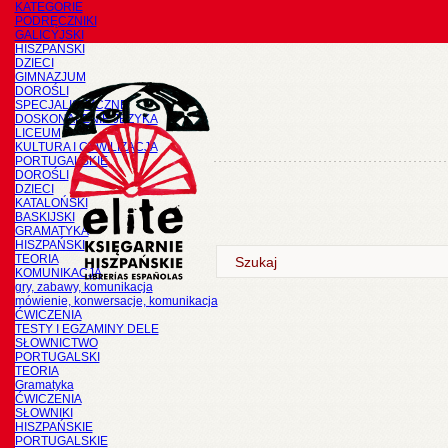
KATEGORIE
PODRĘCZNIKI
GALICYJSKI
HISZPAŃSKI
DZIECI
GIMNAZJUM
DOROŚLI
SPECJALISTYCZNE
DOSKONALENIE JĘZYKA
LICEUM
KULTURA I CYWILIZACJA
PORTUGALSKIE
DOROŚLI
DZIECI
KATALOŃSKI
BASKIJSKI
GRAMATYKA
HISZPAŃSKI
TEORIA
KOMUNIKACJA
gry, zabawy, komunikacja
mówienie, konwersacje, komunikacja
ĆWICZENIA
TESTY I EGZAMINY DELE
SŁOWNICTWO
PORTUGALSKI
TEORIA
Gramatyka
ĆWICZENIA
SŁOWNIKI
HISZPAŃSKIE
PORTUGALSKIE