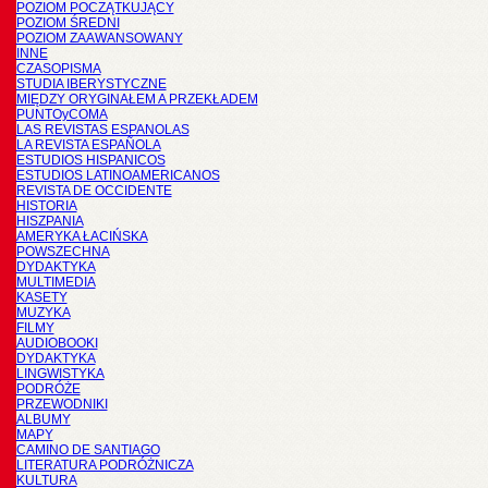
POZIOM POCZĄTKUJĄCY
POZIOM ŚREDNI
POZIOM ZAAWANSOWANY
INNE
CZASOPISMA
STUDIA IBERYSTYCZNE
MIĘDZY ORYGINAŁEM A PRZEKŁADEM
PUNTOyCOMA
LAS REVISTAS ESPANOLAS
LA REVISTA ESPAÑOLA
ESTUDIOS HISPANICOS
ESTUDIOS LATINOAMERICANOS
REVISTA DE OCCIDENTE
HISTORIA
HISZPANIA
AMERYKA ŁACIŃSKA
POWSZECHNA
DYDAKTYKA
MULTIMEDIA
KASETY
MUZYKA
FILMY
AUDIOBOOKI
DYDAKTYKA
LINGWISTYKA
PODRÓŻE
PRZEWODNIKI
ALBUMY
MAPY
CAMINO DE SANTIAGO
LITERATURA PODRÓŻNICZA
KULTURA