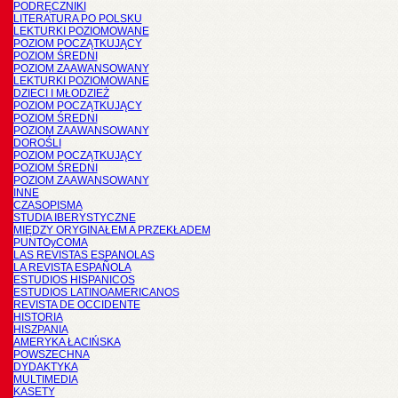
PODRĘCZNIKI
LITERATURA PO POLSKU
LEKTURKI POZIOMOWANE
POZIOM POCZĄTKUJĄCY
POZIOM ŚREDNI
POZIOM ZAAWANSOWANY
LEKTURKI POZIOMOWANE
DZIECI I MŁODZIEŻ
POZIOM POCZĄTKUJĄCY
POZIOM ŚREDNI
POZIOM ZAAWANSOWANY
DOROŚLI
POZIOM POCZĄTKUJĄCY
POZIOM ŚREDNI
POZIOM ZAAWANSOWANY
INNE
CZASOPISMA
STUDIA IBERYSTYCZNE
MIĘDZY ORYGINAŁEM A PRZEKŁADEM
PUNTOyCOMA
LAS REVISTAS ESPANOLAS
LA REVISTA ESPAÑOLA
ESTUDIOS HISPANICOS
ESTUDIOS LATINOAMERICANOS
REVISTA DE OCCIDENTE
HISTORIA
HISZPANIA
AMERYKA ŁACIŃSKA
POWSZECHNA
DYDAKTYKA
MULTIMEDIA
KASETY