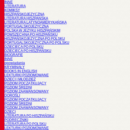
INNE
LITERATURA
KOMIKSY
HISZPAŃSKOJĘZYCZNA
LITERATURA HISZPANSKA
LITERATURA LATYNOAMERYKAŃSKA
PORTUGALSKOJĘZYCZNA
POLSKA W JĘZYKU HISZPAŃSKIM
POWSZECHNA PO HISZPAŃSKU
HISZPAŃSKOJĘZYCZNA PO POLSKU
PORTUGALSKOJĘZYCZNA PO POLSKU
DZIECIĘCA PO POLSKU
DZIECIĘCA PO HISZPAŃSKU
BIOGRAFIE
INNE
opowiadania
KRYMINAŁY
BOOKS IN ENGLISH
LEKTURKI POZIOMOWANE
DZIECI I MŁODZIEŻ
POZIOM POCZĄTKUJĄCY
POZIOM ŚREDNI
POZIOM ZAAWANSOWANY
DOROŚLI
POZIOM POCZĄTKUJĄCY
POZIOM ŚREDNI
POZIOM ZAAWANSOWANY
DZIECI
LITERATURA PO HISZPAŃSKU
PODRĘCZNIKI
LITERATURA PO POLSKU
LEKTURKI POZIOMOWANE