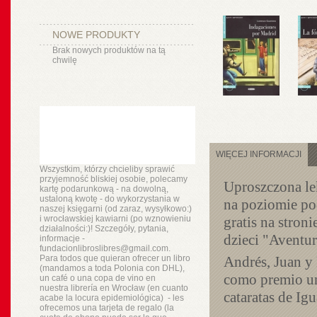
NOWE PRODUKTY
Brak nowych produktów na tą
chwilę
WIĘCEJ INFORMACJI
Wszystkim, którzy chcieliby sprawić
przyjemność bliskiej osobie, polecamy
Uproszczona le
kartę podarunkową - na dowolną,
ustaloną kwotę - do wykorzystania w
na poziomie p
naszej księgarni (od zaraz, wysyłkowo:)
i wrocławskiej kawiarni (po wznowieniu
gratis na stron
działalności:)! Szczegóły, pytania,
dzieci "Aventur
informacje -
fundacionlibroslibres@gmail.com.
Para todos que quieran ofrecer un libro
Andrés, Juan y
(mandamos a toda Polonia con DHL),
como premio un 
un
café o
una copa de vino en
nuestra
librería
en Wrocław (en cuanto
cataratas de Ig
acabe la locura epidemiológica) - les
ofrecemos una tarjeta de regalo (la