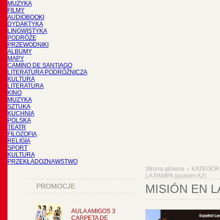
MUZYKA
FILMY
AUDIOBOOKI
DYDAKTYKA
LINGWISTYKA
PODRÓŻE
PRZEWODNIKI
ALBUMY
MAPY
CAMINO DE SANTIAGO
LITERATURA PODRÓŻNICZA
KULTURA
LITERATURA
KINO
MUZYKA
SZTUKA
KUCHNIA
POLSKA
TEATR
FILOZOFIA
RELIGIA
SPORT
KULTURA
PRZEKŁADOZNAWSTWO
Strona główna
KATEGOR
>
LA PAMPA (poziom A2)
PROMOCJE
MISIÓN EN L
AULA AMIGOS 3
CARPETA DE