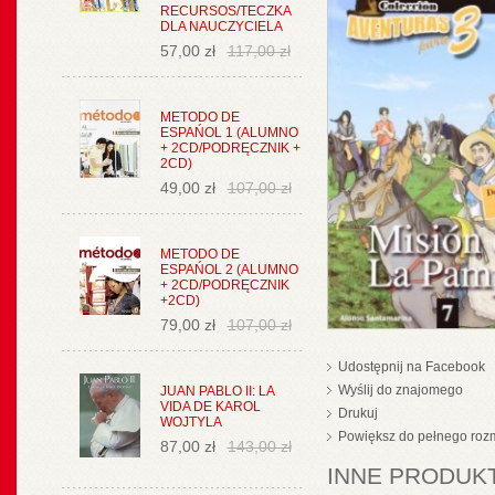
RECURSOS/TECZKA
DLA NAUCZYCIELA
57,00 zł
117,00 zł
METODO DE
ESPAŃOL 1 (ALUMNO
+ 2CD/PODRĘCZNIK +
2CD)
49,00 zł
107,00 zł
METODO DE
ESPAŃOL 2 (ALUMNO
+ 2CD/PODRĘCZNIK
+2CD)
79,00 zł
107,00 zł
Udostępnij na Facebook
Wyślij do znajomego
JUAN PABLO II: LA
VIDA DE KAROL
Drukuj
WOJTYLA
Powiększ do pełnego roz
87,00 zł
143,00 zł
INNE PRODUKT