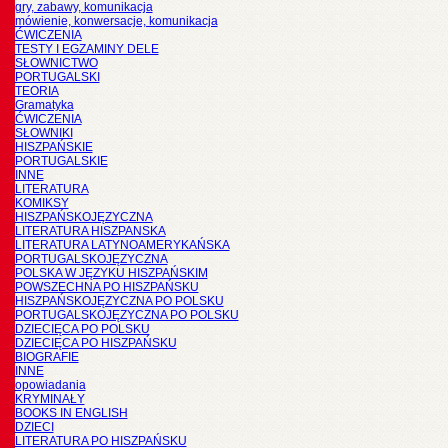
gry, zabawy, komunikacja
mówienie, konwersacje, komunikacja
ĆWICZENIA
TESTY I EGZAMINY DELE
SŁOWNICTWO
PORTUGALSKI
TEORIA
Gramatyka
ĆWICZENIA
SŁOWNIKI
HISZPAŃSKIE
PORTUGALSKIE
INNE
LITERATURA
KOMIKSY
HISZPAŃSKOJĘZYCZNA
LITERATURA HISZPANSKA
LITERATURA LATYNOAMERYKAŃSKA
PORTUGALSKOJĘZYCZNA
POLSKA W JĘZYKU HISZPAŃSKIM
POWSZECHNA PO HISZPAŃSKU
HISZPAŃSKOJĘZYCZNA PO POLSKU
PORTUGALSKOJĘZYCZNA PO POLSKU
DZIECIĘCA PO POLSKU
DZIECIĘCA PO HISZPAŃSKU
BIOGRAFIE
INNE
opowiadania
KRYMINAŁY
BOOKS IN ENGLISH
DZIECI
LITERATURA PO HISZPAŃSKU