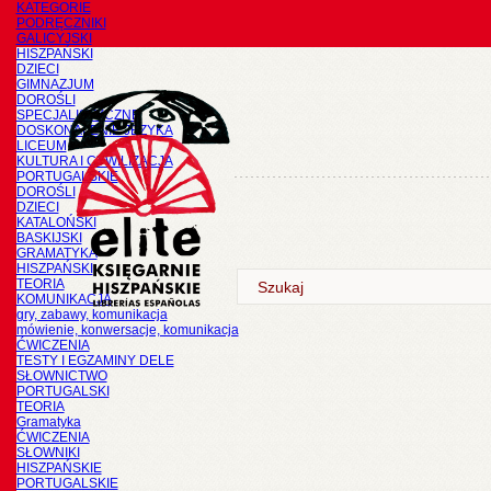
KATEGORIE
PODRĘCZNIKI
GALICYJSKI
HISZPAŃSKI
DZIECI
GIMNAZJUM
DOROŚLI
SPECJALISTYCZNE
DOSKONALENIE JĘZYKA
LICEUM
KULTURA I CYWILIZACJA
PORTUGALSKIE
DOROŚLI
DZIECI
KATALOŃSKI
BASKIJSKI
GRAMATYKA
HISZPAŃSKI
TEORIA
KOMUNIKACJA
gry, zabawy, komunikacja
mówienie, konwersacje, komunikacja
ĆWICZENIA
TESTY I EGZAMINY DELE
SŁOWNICTWO
PORTUGALSKI
TEORIA
Gramatyka
ĆWICZENIA
SŁOWNIKI
HISZPAŃSKIE
PORTUGALSKIE