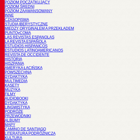
POZIOM POCZĄTKUJĄCY
POZIOM ŚREDNI
POZIOM ZAAWANSOWANY
INNE
CZASOPISMA
STUDIA IBERYSTYCZNE
MIĘDZY ORYGINAŁEM A PRZEKŁADEM
PUNTOyCOMA
LAS REVISTAS ESPANOLAS
LA REVISTA ESPAÑOLA
ESTUDIOS HISPANICOS
ESTUDIOS LATINOAMERICANOS
REVISTA DE OCCIDENTE
HISTORIA
HISZPANIA
AMERYKA ŁACIŃSKA
POWSZECHNA
DYDAKTYKA
MULTIMEDIA
KASETY
MUZYKA
FILMY
AUDIOBOOKI
DYDAKTYKA
LINGWISTYKA
PODRÓŻE
PRZEWODNIKI
ALBUMY
MAPY
CAMINO DE SANTIAGO
LITERATURA PODRÓŻNICZA
KULTURA