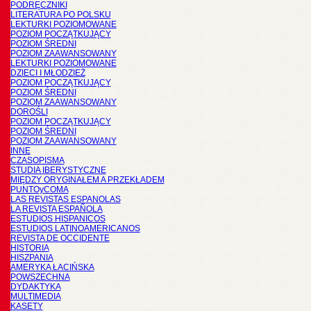
PODRĘCZNIKI
LITERATURA PO POLSKU
LEKTURKI POZIOMOWANE
POZIOM POCZĄTKUJĄCY
POZIOM ŚREDNI
POZIOM ZAAWANSOWANY
LEKTURKI POZIOMOWANE
DZIECI I MŁODZIEŻ
POZIOM POCZĄTKUJĄCY
POZIOM ŚREDNI
POZIOM ZAAWANSOWANY
DOROŚLI
POZIOM POCZĄTKUJĄCY
POZIOM ŚREDNI
POZIOM ZAAWANSOWANY
INNE
CZASOPISMA
STUDIA IBERYSTYCZNE
MIĘDZY ORYGINAŁEM A PRZEKŁADEM
PUNTOyCOMA
LAS REVISTAS ESPANOLAS
LA REVISTA ESPAÑOLA
ESTUDIOS HISPANICOS
ESTUDIOS LATINOAMERICANOS
REVISTA DE OCCIDENTE
HISTORIA
HISZPANIA
AMERYKA ŁACIŃSKA
POWSZECHNA
DYDAKTYKA
MULTIMEDIA
KASETY