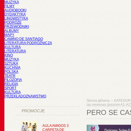
MUZYKA
FILMY
AUDIOBOOKI
DYDAKTYKA
LINGWISTYKA
PODRÓŻE
PRZEWODNIKI
ALBUMY
MAPY
CAMINO DE SANTIAGO
LITERATURA PODRÓŻNICZA
KULTURA
LITERATURA
KINO
MUZYKA
SZTUKA
KUCHNIA
POLSKA
TEATR
FILOZOFIA
RELIGIA
SPORT
KULTURA
PRZEKŁADOZNAWSTWO
Strona główna
KATEGOR
>
las morenas (poziom A1-A2
PROMOCJE
PERO SE CA
AULA AMIGOS 3
CARPETA DE