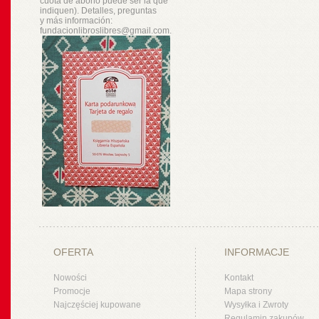
cuota de abono puede ser la que
indiquen). Detalles, preguntas
y
más
información:
fundacionlibroslibres@gmail.com.
OFERTA
INFORMACJE
Nowości
Kontakt
Promocje
Mapa strony
Najczęściej kupowane
Wysyłka i Zwroty
Regulamin zakupów