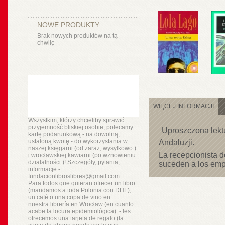
NOWE PRODUKTY
Brak nowych produktów na tą
chwilę
WIĘCEJ INFORMACJI
Wszystkim, którzy chcieliby sprawić
przyjemność bliskiej osobie, polecamy
Uproszczona lekt
kartę podarunkową - na dowolną,
ustaloną kwotę - do wykorzystania w
Andaluzji.
naszej księgarni (od zaraz, wysyłkowo:)
La recepcionista d
i wrocławskiej kawiarni (po wznowieniu
działalności:)! Szczegóły, pytania,
suceden a los empl
informacje -
fundacionlibroslibres@gmail.com.
Para todos que quieran ofrecer un libro
(mandamos a toda Polonia con DHL),
un
café o
una copa de vino en
nuestra
librería
en Wrocław (en cuanto
acabe la locura epidemiológica) - les
ofrecemos una tarjeta de regalo (la