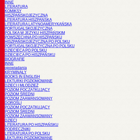
INNE
LITERATURA
KOMIKSY
HISZPAŃSKOJĘZYCZNA
LITERATURA HISZPANSKA
LITERATURA LATYNOAMERYKAŃSKA
PORTUGALSKOJĘZYCZNA
POLSKA W JĘZYKU HISZPAŃSKIM
POWSZECHNA PO HISZPAŃSKU
HISZPAŃSKOJĘZYCZNA PO POLSKU
PORTUGALSKOJĘZYCZNA PO POLSKU
DZIECIĘCA PO POLSKU
DZIECIĘCA PO HISZPAŃSKU
BIOGRAFIE
INNE
opowiadania
KRYMINAŁY
BOOKS IN ENGLISH
LEKTURKI POZIOMOWANE
DZIECI I MŁODZIEŻ
POZIOM POCZĄTKUJĄCY
POZIOM ŚREDNI
POZIOM ZAAWANSOWANY
DOROŚLI
POZIOM POCZĄTKUJĄCY
POZIOM ŚREDNI
POZIOM ZAAWANSOWANY
DZIECI
LITERATURA PO HISZPAŃSKU
PODRĘCZNIKI
LITERATURA PO POLSKU
LEKTURKI POZIOMOWANE