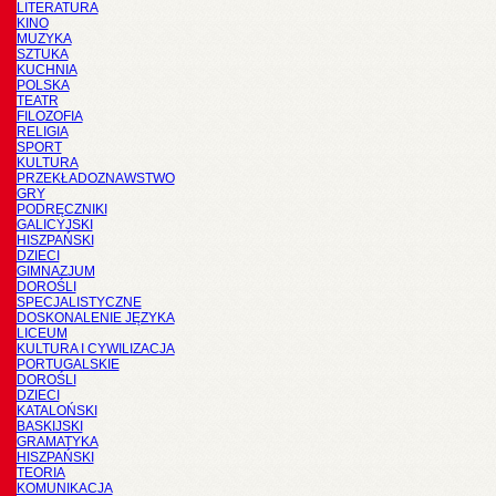
LITERATURA
KINO
MUZYKA
SZTUKA
KUCHNIA
POLSKA
TEATR
FILOZOFIA
RELIGIA
SPORT
KULTURA
PRZEKŁADOZNAWSTWO
GRY
PODRĘCZNIKI
GALICYJSKI
HISZPAŃSKI
DZIECI
GIMNAZJUM
DOROŚLI
SPECJALISTYCZNE
DOSKONALENIE JĘZYKA
LICEUM
KULTURA I CYWILIZACJA
PORTUGALSKIE
DOROŚLI
DZIECI
KATALOŃSKI
BASKIJSKI
GRAMATYKA
HISZPAŃSKI
TEORIA
KOMUNIKACJA