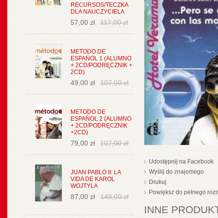
RECURSOS/TECZKA
DLA NAUCZYCIELA
57,00 zł
117,00 zł
METODO DE
ESPAŃOL 1 (ALUMNO
+ 2CD/PODRĘCZNIK +
2CD)
49,00 zł
107,00 zł
METODO DE
ESPAŃOL 2 (ALUMNO
+ 2CD/PODRĘCZNIK
+2CD)
79,00 zł
107,00 zł
Udostępnij na Facebook
Wyślij do znajomego
JUAN PABLO II: LA
VIDA DE KAROL
Drukuj
WOJTYLA
Powiększ do pełnego roz
87,00 zł
143,00 zł
INNE PRODUKT