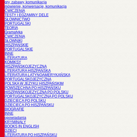
gry, zabawy, komunikacja
mówienie, konwersacje, komunikacja
ĆWICZENIA
TESTY I EGZAMINY DELE
SŁOWNICTWO
PORTUGALSKI
TEORIA
Gramatyka
ĆWICZENIA
SŁOWNIKI
HISZPAŃSKIE
PORTUGALSKIE
INNE
LITERATURA
KOMIKSY
HISZPAŃSKOJĘZYCZNA
LITERATURA HISZPANSKA
LITERATURA LATYNOAMERYKAŃSKA
PORTUGALSKOJĘZYCZNA
POLSKA W JĘZYKU HISZPAŃSKIM
POWSZECHNA PO HISZPAŃSKU
HISZPAŃSKOJĘZYCZNA PO POLSKU
PORTUGALSKOJĘZYCZNA PO POLSKU
DZIECIĘCA PO POLSKU
DZIECIĘCA PO HISZPAŃSKU
BIOGRAFIE
INNE
opowiadania
KRYMINAŁY
BOOKS IN ENGLISH
DZIECI
LITERATURA PO HISZPAŃSKU