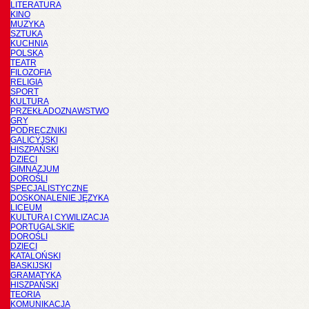
LITERATURA
KINO
MUZYKA
SZTUKA
KUCHNIA
POLSKA
TEATR
FILOZOFIA
RELIGIA
SPORT
KULTURA
PRZEKŁADOZNAWSTWO
GRY
PODRĘCZNIKI
GALICYJSKI
HISZPAŃSKI
DZIECI
GIMNAZJUM
DOROŚLI
SPECJALISTYCZNE
DOSKONALENIE JĘZYKA
LICEUM
KULTURA I CYWILIZACJA
PORTUGALSKIE
DOROŚLI
DZIECI
KATALOŃSKI
BASKIJSKI
GRAMATYKA
HISZPAŃSKI
TEORIA
KOMUNIKACJA