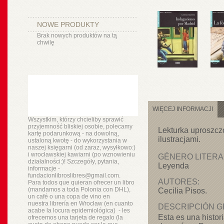
NOWE PRODUKTY
Brak nowych produktów na tą
chwilę
WIĘCEJ INFORMACJI
Wszystkim, którzy chcieliby sprawić
przyjemność bliskiej osobie, polecamy
Lekturka uproszcz
kartę podarunkową - na dowolną,
ilustracjami.
ustaloną kwotę - do wykorzystania w
naszej księgarni (od zaraz, wysyłkowo:)
i wrocławskiej kawiarni (po wznowieniu
GÉNERO LITERA
działalności:)! Szczegóły, pytania,
Leyenda
informacje -
fundacionlibroslibres@gmail.com.
AUTORES:
Para todos que quieran ofrecer un libro
(mandamos a toda Polonia con DHL),
Cecilia Pisos.
un
café o
una copa de vino en
nuestra
librería
en Wrocław (en cuanto
DESCRIPCIÓN G
acabe la locura epidemiológica) - les
Esta es una histor
ofrecemos una tarjeta de regalo (la