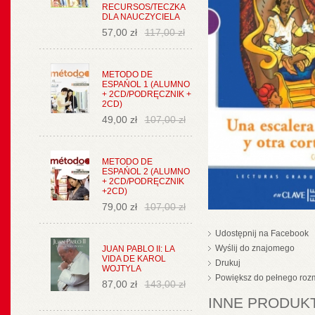
RECURSOS/TECZKA
DLA NAUCZYCIELA
57,00 zł
117,00 zł
METODO DE
ESPAŃOL 1 (ALUMNO
+ 2CD/PODRĘCZNIK +
2CD)
49,00 zł
107,00 zł
METODO DE
ESPAŃOL 2 (ALUMNO
+ 2CD/PODRĘCZNIK
+2CD)
79,00 zł
107,00 zł
Udostępnij na Facebook
Wyślij do znajomego
JUAN PABLO II: LA
VIDA DE KAROL
Drukuj
WOJTYLA
Powiększ do pełnego roz
87,00 zł
143,00 zł
INNE PRODUKT