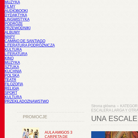
MUZYKA
FILMY
AUDIOBOOKI
DYDAKTYKA
LINGWISTYKA
PODRÓŻE
PRZEWODNIKI
ALBUMY
MAPY
CAMINO DE SANTIAGO
LITERATURA PODRÓŻNICZA
KULTURA
LITERATURA
KINO
MUZYKA
SZTUKA
KUCHNIA
POLSKA
TEATR
FILOZOFIA
RELIGIA
SPORT
KULTURA
PRZEKŁADOZNAWSTWO
Strona główna
KATEGOR
>
ESCALERA LARGA Y OTRA 
PROMOCJE
UNA ESCALER
AULA AMIGOS 3
CARPETA DE