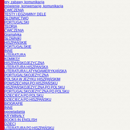
gry, zabawy, komunikacja
mówienie, konwersacje, komunikacja
ĆWICZENIA
TESTY I EGZAMINY DELE
SŁOWNICTWO
PORTUGALSKI
TEORIA
ĆWICZENIA
Gramatyka
SŁOWNIKI
HISZPAŃSKIE
PORTUGALSKIE
INNE
LITERATURA
KOMIKSY
HISZPAŃSKOJĘZYCZNA
LITERATURA HISZPANSKA
LITERATURA LATYNOAMERYKAŃSKA
PORTUGALSKOJĘZYCZNA
POLSKA W JĘZYKU HISZPAŃSKIM
POWSZECHNA PO HISZPAŃSKU
HISZPAŃSKOJĘZYCZNA PO POLSKU
PORTUGALSKOJĘZYCZNA PO POLSKU
DZIECIĘCA PO POLSKU
DZIECIĘCA PO HISZPAŃSKU
BIOGRAFIE
INNE
opowiadania
KRYMINAŁY
BOOKS IN ENGLISH
DZIECI
LITERATURA PO HISZPAŃSKU