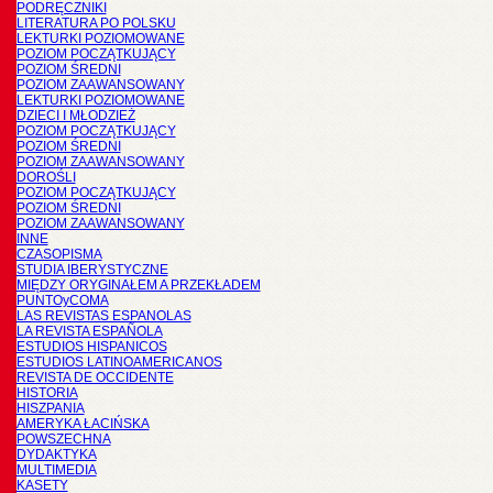
PODRĘCZNIKI
LITERATURA PO POLSKU
LEKTURKI POZIOMOWANE
POZIOM POCZĄTKUJĄCY
POZIOM ŚREDNI
POZIOM ZAAWANSOWANY
LEKTURKI POZIOMOWANE
DZIECI I MŁODZIEŻ
POZIOM POCZĄTKUJĄCY
POZIOM ŚREDNI
POZIOM ZAAWANSOWANY
DOROŚLI
POZIOM POCZĄTKUJĄCY
POZIOM ŚREDNI
POZIOM ZAAWANSOWANY
INNE
CZASOPISMA
STUDIA IBERYSTYCZNE
MIĘDZY ORYGINAŁEM A PRZEKŁADEM
PUNTOyCOMA
LAS REVISTAS ESPANOLAS
LA REVISTA ESPAÑOLA
ESTUDIOS HISPANICOS
ESTUDIOS LATINOAMERICANOS
REVISTA DE OCCIDENTE
HISTORIA
HISZPANIA
AMERYKA ŁACIŃSKA
POWSZECHNA
DYDAKTYKA
MULTIMEDIA
KASETY