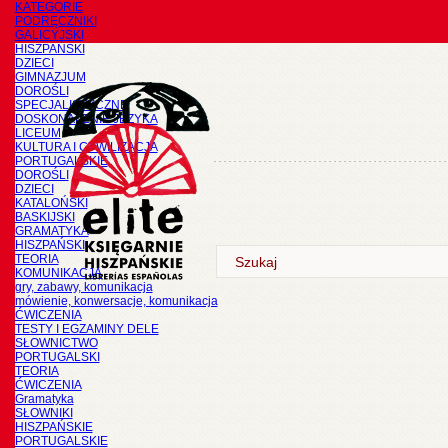
KATEGORIE
PODRĘCZNIKI
GALICYJSKI
HISZPAŃSKI
DZIECI
GIMNAZJUM
DOROŚLI
SPECJALISTYCZNE
DOSKONALENIE JĘZYKA
LICEUM
KULTURA I CYWILIZACJA
PORTUGALSKIE
DOROŚLI
DZIECI
KATALOŃSKI
BASKIJSKI
GRAMATYKA
HISZPAŃSKI
TEORIA
KOMUNIKACJA
gry, zabawy, komunikacja
mówienie, konwersacje, komunikacja
ĆWICZENIA
TESTY I EGZAMINY DELE
SŁOWNICTWO
PORTUGALSKI
TEORIA
ĆWICZENIA
Gramatyka
SŁOWNIKI
HISZPAŃSKIE
PORTUGALSKIE