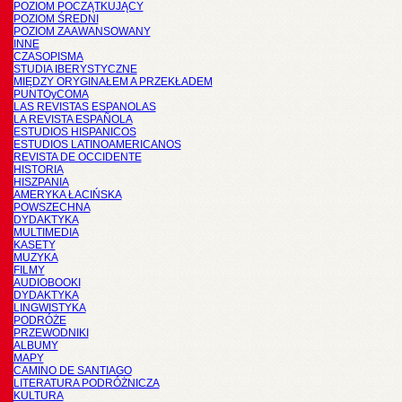
POZIOM POCZĄTKUJĄCY
POZIOM ŚREDNI
POZIOM ZAAWANSOWANY
INNE
CZASOPISMA
STUDIA IBERYSTYCZNE
MIĘDZY ORYGINAŁEM A PRZEKŁADEM
PUNTOyCOMA
LAS REVISTAS ESPANOLAS
LA REVISTA ESPAÑOLA
ESTUDIOS HISPANICOS
ESTUDIOS LATINOAMERICANOS
REVISTA DE OCCIDENTE
HISTORIA
HISZPANIA
AMERYKA ŁACIŃSKA
POWSZECHNA
DYDAKTYKA
MULTIMEDIA
KASETY
MUZYKA
FILMY
AUDIOBOOKI
DYDAKTYKA
LINGWISTYKA
PODRÓŻE
PRZEWODNIKI
ALBUMY
MAPY
CAMINO DE SANTIAGO
LITERATURA PODRÓŻNICZA
KULTURA