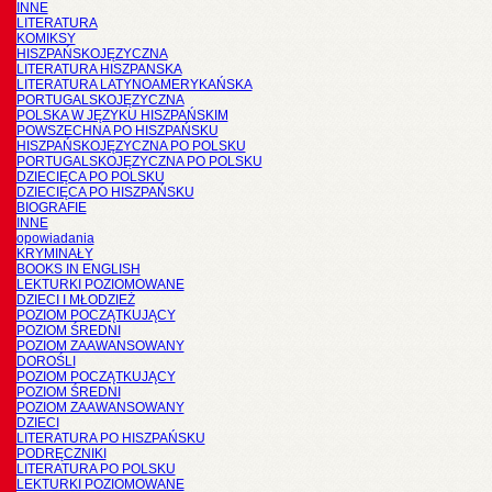
INNE
LITERATURA
KOMIKSY
HISZPAŃSKOJĘZYCZNA
LITERATURA HISZPANSKA
LITERATURA LATYNOAMERYKAŃSKA
PORTUGALSKOJĘZYCZNA
POLSKA W JĘZYKU HISZPAŃSKIM
POWSZECHNA PO HISZPAŃSKU
HISZPAŃSKOJĘZYCZNA PO POLSKU
PORTUGALSKOJĘZYCZNA PO POLSKU
DZIECIĘCA PO POLSKU
DZIECIĘCA PO HISZPAŃSKU
BIOGRAFIE
INNE
opowiadania
KRYMINAŁY
BOOKS IN ENGLISH
LEKTURKI POZIOMOWANE
DZIECI I MŁODZIEŻ
POZIOM POCZĄTKUJĄCY
POZIOM ŚREDNI
POZIOM ZAAWANSOWANY
DOROŚLI
POZIOM POCZĄTKUJĄCY
POZIOM ŚREDNI
POZIOM ZAAWANSOWANY
DZIECI
LITERATURA PO HISZPAŃSKU
PODRĘCZNIKI
LITERATURA PO POLSKU
LEKTURKI POZIOMOWANE