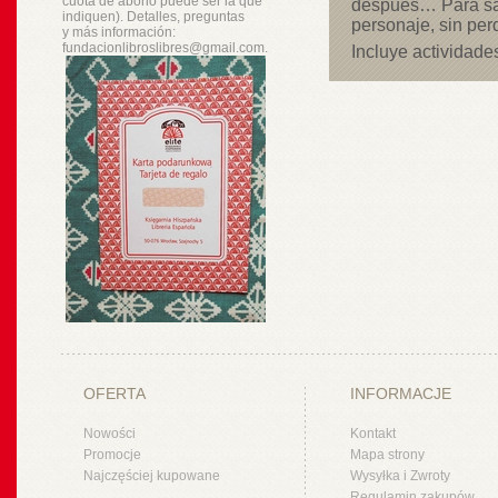
cuota de abono puede ser la que
después… Para sab
indiquen). Detalles, preguntas
personaje, sin perd
y
más
información:
fundacionlibroslibres@gmail.com.
Incluye actividade
OFERTA
INFORMACJE
Nowości
Kontakt
Promocje
Mapa strony
Najczęściej kupowane
Wysyłka i Zwroty
Regulamin zakupów