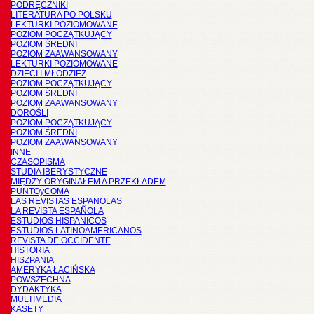
PODRĘCZNIKI
LITERATURA PO POLSKU
LEKTURKI POZIOMOWANE
POZIOM POCZĄTKUJĄCY
POZIOM ŚREDNI
POZIOM ZAAWANSOWANY
LEKTURKI POZIOMOWANE
DZIECI I MŁODZIEŻ
POZIOM POCZĄTKUJĄCY
POZIOM ŚREDNI
POZIOM ZAAWANSOWANY
DOROŚLI
POZIOM POCZĄTKUJĄCY
POZIOM ŚREDNI
POZIOM ZAAWANSOWANY
INNE
CZASOPISMA
STUDIA IBERYSTYCZNE
MIĘDZY ORYGINAŁEM A PRZEKŁADEM
PUNTOyCOMA
LAS REVISTAS ESPANOLAS
LA REVISTA ESPAÑOLA
ESTUDIOS HISPANICOS
ESTUDIOS LATINOAMERICANOS
REVISTA DE OCCIDENTE
HISTORIA
HISZPANIA
AMERYKA ŁACIŃSKA
POWSZECHNA
DYDAKTYKA
MULTIMEDIA
KASETY