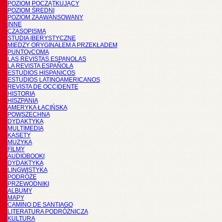
POZIOM POCZĄTKUJĄCY
POZIOM ŚREDNI
POZIOM ZAAWANSOWANY
INNE
CZASOPISMA
STUDIA IBERYSTYCZNE
MIĘDZY ORYGINAŁEM A PRZEKŁADEM
PUNTOyCOMA
LAS REVISTAS ESPANOLAS
LA REVISTA ESPAÑOLA
ESTUDIOS HISPANICOS
ESTUDIOS LATINOAMERICANOS
REVISTA DE OCCIDENTE
HISTORIA
HISZPANIA
AMERYKA ŁACIŃSKA
POWSZECHNA
DYDAKTYKA
MULTIMEDIA
KASETY
MUZYKA
FILMY
AUDIOBOOKI
DYDAKTYKA
LINGWISTYKA
PODRÓŻE
PRZEWODNIKI
ALBUMY
MAPY
CAMINO DE SANTIAGO
LITERATURA PODRÓŻNICZA
KULTURA