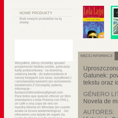
NOWE PRODUKTY
Brak nowych produktów na tą
chwilę
WIĘCEJ INFORMACJI
Wszystkim, którzy chcieliby sprawić
przyjemność bliskiej osobie, polecamy
Uproszczona
kartę podarunkową - na dowolną,
Gatunek: pow
ustaloną kwotę - do wykorzystania w
naszej księgarni (od zaraz, wysyłkowo:)
tekstu oraz 
i wrocławskiej kawiarni (po wznowieniu
działalności:)! Szczegóły, pytania,
informacje -
fundacionlibroslibres@gmail.com.
GÉNERO LI
Para todos que quieran ofrecer un libro
Novela de mi
(mandamos a toda Polonia con DHL),
un
café o
una copa de vino en
nuestra
librería
en Wrocław (en cuanto
AUTORES:
acabe la locura epidemiológica) - les
ofrecemos una tarjeta de regalo (la