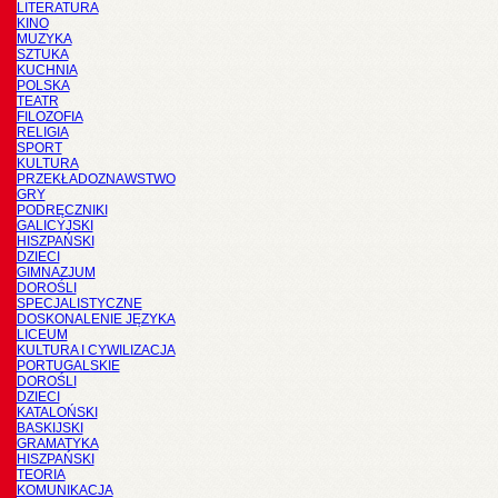
LITERATURA
KINO
MUZYKA
SZTUKA
KUCHNIA
POLSKA
TEATR
FILOZOFIA
RELIGIA
SPORT
KULTURA
PRZEKŁADOZNAWSTWO
GRY
PODRĘCZNIKI
GALICYJSKI
HISZPAŃSKI
DZIECI
GIMNAZJUM
DOROŚLI
SPECJALISTYCZNE
DOSKONALENIE JĘZYKA
LICEUM
KULTURA I CYWILIZACJA
PORTUGALSKIE
DOROŚLI
DZIECI
KATALOŃSKI
BASKIJSKI
GRAMATYKA
HISZPAŃSKI
TEORIA
KOMUNIKACJA