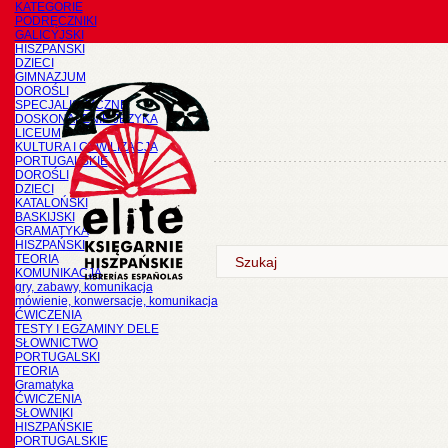
KATEGORIE
PODRĘCZNIKI
GALICYJSKI
HISZPAŃSKI
DZIECI
GIMNAZJUM
DOROŚLI
SPECJALISTYCZNE
DOSKONALENIE JĘZYKA
LICEUM
KULTURA I CYWILIZACJA
PORTUGALSKIE
DOROŚLI
DZIECI
KATALOŃSKI
BASKIJSKI
GRAMATYKA
HISZPAŃSKI
TEORIA
KOMUNIKACJA
gry, zabawy, komunikacja
mówienie, konwersacje, komunikacja
ĆWICZENIA
TESTY I EGZAMINY DELE
SŁOWNICTWO
PORTUGALSKI
TEORIA
Gramatyka
ĆWICZENIA
SŁOWNIKI
HISZPAŃSKIE
PORTUGALSKIE