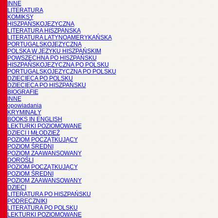
INNE
LITERATURA
KOMIKSY
HISZPAŃSKOJĘZYCZNA
LITERATURA HISZPANSKA
LITERATURA LATYNOAMERYKAŃSKA
PORTUGALSKOJĘZYCZNA
POLSKA W JĘZYKU HISZPAŃSKIM
POWSZECHNA PO HISZPAŃSKU
HISZPAŃSKOJĘZYCZNA PO POLSKU
PORTUGALSKOJĘZYCZNA PO POLSKU
DZIECIĘCA PO POLSKU
DZIECIĘCA PO HISZPAŃSKU
BIOGRAFIE
INNE
opowiadania
KRYMINAŁY
BOOKS IN ENGLISH
LEKTURKI POZIOMOWANE
DZIECI I MŁODZIEŻ
POZIOM POCZĄTKUJĄCY
POZIOM ŚREDNI
POZIOM ZAAWANSOWANY
DOROŚLI
POZIOM POCZĄTKUJĄCY
POZIOM ŚREDNI
POZIOM ZAAWANSOWANY
DZIECI
LITERATURA PO HISZPAŃSKU
PODRĘCZNIKI
LITERATURA PO POLSKU
LEKTURKI POZIOMOWANE