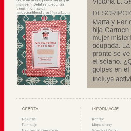
Victoria L. S
cuota de abono puede ser la que
indiquen). Detalles, preguntas
y
más
información:
DESCRIPCI
fundacionlibroslibres@gmail.com.
Marta y Fer 
hija Carmen.
mujer mister
ocupada. La 
pronto se ve
el sótano. 
golpes en el
Incluye acti
OFERTA
INFORMACJE
Nowości
Kontakt
Promocje
Mapa strony
Najczęściej kupowane
Wysyłka i Zwroty