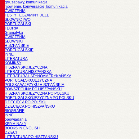
gry, zabawy, komunikacja
mówienie, konwersacje, komunikacja
ĆWICZENIA
TESTY I EGZAMINY DELE
SŁOWNICTWO
PORTUGALSKI
TEORIA
Gramatyka
ĆWICZENIA
SŁOWNIKI
HISZPAŃSKIE
PORTUGALSKIE
INNE
LITERATURA
KOMIKSY
HISZPAŃSKOJĘZYCZNA
LITERATURA HISZPANSKA
LITERATURA LATYNOAMERYKAŃSKA
PORTUGALSKOJĘZYCZNA
POLSKA W JĘZYKU HISZPAŃSKIM
POWSZECHNA PO HISZPAŃSKU
HISZPAŃSKOJĘZYCZNA PO POLSKU
PORTUGALSKOJĘZYCZNA PO POLSKU
DZIECIĘCA PO POLSKU
DZIECIĘCA PO HISZPAŃSKU
BIOGRAFIE
INNE
opowiadania
KRYMINAŁY
BOOKS IN ENGLISH
DZIECI
LITERATURA PO HISZPAŃSKU