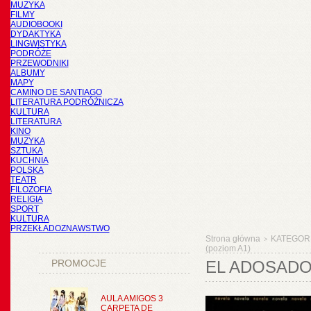
MUZYKA
FILMY
AUDIOBOOKI
DYDAKTYKA
LINGWISTYKA
PODRÓŻE
PRZEWODNIKI
ALBUMY
MAPY
CAMINO DE SANTIAGO
LITERATURA PODRÓŻNICZA
KULTURA
LITERATURA
KINO
MUZYKA
SZTUKA
KUCHNIA
POLSKA
TEATR
FILOZOFIA
RELIGIA
SPORT
KULTURA
PRZEKŁADOZNAWSTWO
Strona główna
KATEGOR
>
(poziom A1)
PROMOCJE
EL ADOSADO
AULA AMIGOS 3
CARPETA DE