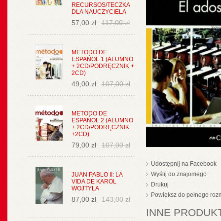
RECURSOS/TECZKA
DLA NAUCZYCIELA
57,00 zł
117,00 zł
METODO DE
ESPAŃOL 1 (ALUMNO
+ 2CD/PODRĘCZNIK +
2CD)
49,00 zł
107,00 zł
METODO DE
ESPAŃOL 2 (ALUMNO
+ 2CD/PODRĘCZNIK
+2CD)
79,00 zł
107,00 zł
Udostępnij na Facebook
Wyślij do znajomego
JUAN PABLO II: LA
VIDA DE KAROL
Drukuj
WOJTYLA
Powiększ do pełnego roz
87,00 zł
143,00 zł
INNE PRODUKT