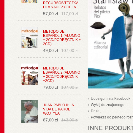
RECURSOS/TECZKA
DLA NAUCZYCIELA
57,00 zł
117,00 zł
METODO DE
ESPAŃOL 1 (ALUMNO
+ 2CD/PODRĘCZNIK +
2CD)
49,00 zł
107,00 zł
METODO DE
ESPAŃOL 2 (ALUMNO
+ 2CD/PODRĘCZNIK
+2CD)
79,00 zł
107,00 zł
Udostępnij na Facebook
Wyślij do znajomego
JUAN PABLO II: LA
VIDA DE KAROL
Drukuj
WOJTYLA
Powiększ do pełnego roz
87,00 zł
143,00 zł
INNE PRODUKT