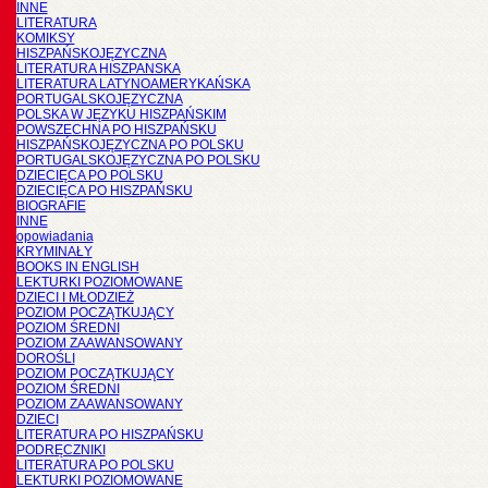
INNE
LITERATURA
KOMIKSY
HISZPAŃSKOJĘZYCZNA
LITERATURA HISZPANSKA
LITERATURA LATYNOAMERYKAŃSKA
PORTUGALSKOJĘZYCZNA
POLSKA W JĘZYKU HISZPAŃSKIM
POWSZECHNA PO HISZPAŃSKU
HISZPAŃSKOJĘZYCZNA PO POLSKU
PORTUGALSKOJĘZYCZNA PO POLSKU
DZIECIĘCA PO POLSKU
DZIECIĘCA PO HISZPAŃSKU
BIOGRAFIE
INNE
opowiadania
KRYMINAŁY
BOOKS IN ENGLISH
LEKTURKI POZIOMOWANE
DZIECI I MŁODZIEŻ
POZIOM POCZĄTKUJĄCY
POZIOM ŚREDNI
POZIOM ZAAWANSOWANY
DOROŚLI
POZIOM POCZĄTKUJĄCY
POZIOM ŚREDNI
POZIOM ZAAWANSOWANY
DZIECI
LITERATURA PO HISZPAŃSKU
PODRĘCZNIKI
LITERATURA PO POLSKU
LEKTURKI POZIOMOWANE