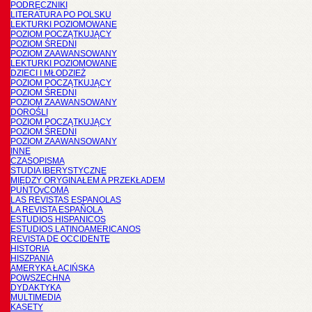
PODRĘCZNIKI
LITERATURA PO POLSKU
LEKTURKI POZIOMOWANE
POZIOM POCZĄTKUJĄCY
POZIOM ŚREDNI
POZIOM ZAAWANSOWANY
LEKTURKI POZIOMOWANE
DZIECI I MŁODZIEŻ
POZIOM POCZĄTKUJĄCY
POZIOM ŚREDNI
POZIOM ZAAWANSOWANY
DOROŚLI
POZIOM POCZĄTKUJĄCY
POZIOM ŚREDNI
POZIOM ZAAWANSOWANY
INNE
CZASOPISMA
STUDIA IBERYSTYCZNE
MIĘDZY ORYGINAŁEM A PRZEKŁADEM
PUNTOyCOMA
LAS REVISTAS ESPANOLAS
LA REVISTA ESPAÑOLA
ESTUDIOS HISPANICOS
ESTUDIOS LATINOAMERICANOS
REVISTA DE OCCIDENTE
HISTORIA
HISZPANIA
AMERYKA ŁACIŃSKA
POWSZECHNA
DYDAKTYKA
MULTIMEDIA
KASETY