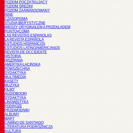
POZIOM POCZĄTKUJĄCY
POZIOM ŚREDNI
POZIOM ZAAWANSOWANY
INNE
CZASOPISMA
STUDIA IBERYSTYCZNE
MIĘDZY ORYGINAŁEM A PRZEKŁADEM
PUNTOyCOMA
LAS REVISTAS ESPANOLAS
LA REVISTA ESPAÑOLA
ESTUDIOS HISPANICOS
ESTUDIOS LATINOAMERICANOS
REVISTA DE OCCIDENTE
HISTORIA
HISZPANIA
AMERYKA ŁACIŃSKA
POWSZECHNA
DYDAKTYKA
MULTIMEDIA
KASETY
MUZYKA
FILMY
AUDIOBOOKI
DYDAKTYKA
LINGWISTYKA
PODRÓŻE
PRZEWODNIKI
ALBUMY
MAPY
CAMINO DE SANTIAGO
LITERATURA PODRÓŻNICZA
KULTURA