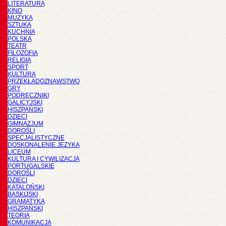
LITERATURA
KINO
MUZYKA
SZTUKA
KUCHNIA
POLSKA
TEATR
FILOZOFIA
RELIGIA
SPORT
KULTURA
PRZEKŁADOZNAWSTWO
GRY
PODRĘCZNIKI
GALICYJSKI
HISZPAŃSKI
DZIECI
GIMNAZJUM
DOROŚLI
SPECJALISTYCZNE
DOSKONALENIE JĘZYKA
LICEUM
KULTURA I CYWILIZACJA
PORTUGALSKIE
DOROŚLI
DZIECI
KATALOŃSKI
BASKIJSKI
GRAMATYKA
HISZPAŃSKI
TEORIA
KOMUNIKACJA