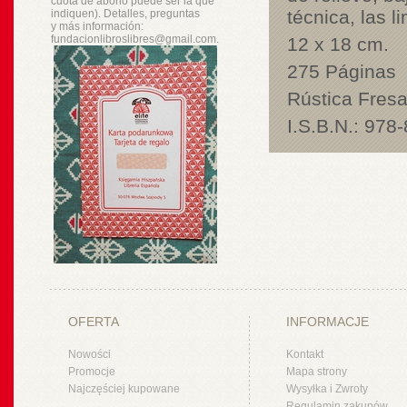
cuota de abono puede ser la que
técnica, las l
indiquen). Detalles, preguntas
y
más
información:
fundacionlibroslibres@gmail.com.
12 x 18 cm.
275 Páginas
Rústica Fres
I.S.B.N.: 978
OFERTA
INFORMACJE
Nowości
Kontakt
Promocje
Mapa strony
Najczęściej kupowane
Wysyłka i Zwroty
Regulamin zakupów