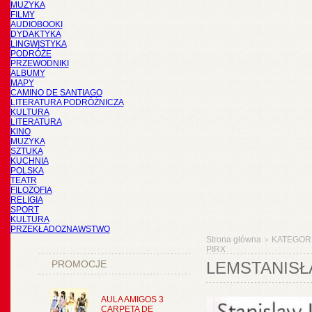
MUZYKA
FILMY
AUDIOBOOKI
DYDAKTYKA
LINGWISTYKA
PODRÓŻE
PRZEWODNIKI
ALBUMY
MAPY
CAMINO DE SANTIAGO
LITERATURA PODRÓŻNICZA
KULTURA
LITERATURA
KINO
MUZYKA
SZTUKA
KUCHNIA
POLSKA
TEATR
FILOZOFIA
RELIGIA
SPORT
KULTURA
PRZEKŁADOZNAWSTWO
Strona główna
KATEGOR
>
PIRX
PROMOCJE
LEMSTANISŁ
AULA AMIGOS 3
CARPETA DE