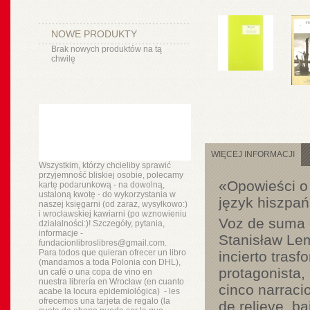
NOWE PRODUKTY
Brak nowych produktów na tą
chwilę
WIĘCEJ INFORMACJI
Wszystkim, którzy chcieliby sprawić
przyjemność bliskiej osobie, polecamy
«Opowieści o 
kartę podarunkową - na dowolną,
ustaloną kwotę - do wykorzystania w
język hiszpań
naszej księgarni (od zaraz, wysyłkowo:)
i wrocławskiej kawiarni (po wznowieniu
Voz de suma o
działalności:)! Szczegóły, pytania,
informacje -
Stanisław Lem
fundacionlibroslibres@gmail.com.
Para todos que quieran ofrecer un libro
incierto tras
(mandamos a toda Polonia con DHL),
protagonista,
un
café o
una copa de vino en
nuestra
librería
en Wrocław (en cuanto
cinco narrac
acabe la locura epidemiológica) - les
ofrecemos una tarjeta de regalo (la
de relieve, ba