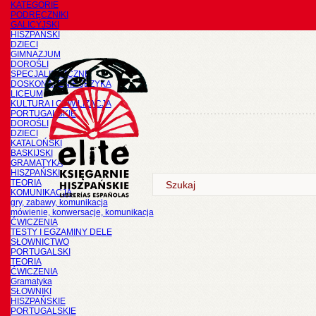
KATEGORIE
PODRĘCZNIKI
GALICYJSKI
HISZPAŃSKI
DZIECI
GIMNAZJUM
DOROŚLI
SPECJALISTYCZNE
DOSKONALENIE JĘZYKA
LICEUM
KULTURA I CYWILIZACJA
PORTUGALSKIE
DOROŚLI
DZIECI
KATALOŃSKI
BASKIJSKI
GRAMATYKA
HISZPAŃSKI
TEORIA
KOMUNIKACJA
gry, zabawy, komunikacja
mówienie, konwersacje, komunikacja
ĆWICZENIA
TESTY I EGZAMINY DELE
SŁOWNICTWO
PORTUGALSKI
TEORIA
ĆWICZENIA
Gramatyka
SŁOWNIKI
HISZPAŃSKIE
PORTUGALSKIE