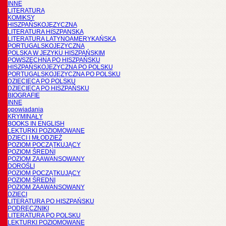
INNE
LITERATURA
KOMIKSY
HISZPAŃSKOJĘZYCZNA
LITERATURA HISZPANSKA
LITERATURA LATYNOAMERYKAŃSKA
PORTUGALSKOJĘZYCZNA
POLSKA W JĘZYKU HISZPAŃSKIM
POWSZECHNA PO HISZPAŃSKU
HISZPAŃSKOJĘZYCZNA PO POLSKU
PORTUGALSKOJĘZYCZNA PO POLSKU
DZIECIĘCA PO POLSKU
DZIECIĘCA PO HISZPAŃSKU
BIOGRAFIE
INNE
opowiadania
KRYMINAŁY
BOOKS IN ENGLISH
LEKTURKI POZIOMOWANE
DZIECI I MŁODZIEŻ
POZIOM POCZĄTKUJĄCY
POZIOM ŚREDNI
POZIOM ZAAWANSOWANY
DOROŚLI
POZIOM POCZĄTKUJĄCY
POZIOM ŚREDNI
POZIOM ZAAWANSOWANY
DZIECI
LITERATURA PO HISZPAŃSKU
PODRĘCZNIKI
LITERATURA PO POLSKU
LEKTURKI POZIOMOWANE