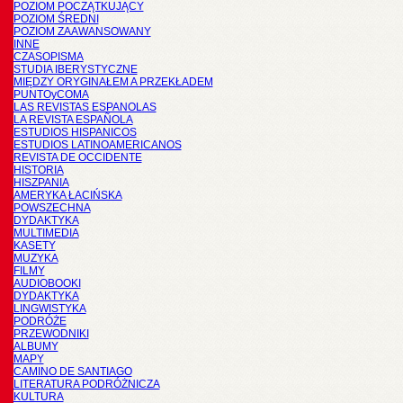
POZIOM POCZĄTKUJĄCY
POZIOM ŚREDNI
POZIOM ZAAWANSOWANY
INNE
CZASOPISMA
STUDIA IBERYSTYCZNE
MIĘDZY ORYGINAŁEM A PRZEKŁADEM
PUNTOyCOMA
LAS REVISTAS ESPANOLAS
LA REVISTA ESPAÑOLA
ESTUDIOS HISPANICOS
ESTUDIOS LATINOAMERICANOS
REVISTA DE OCCIDENTE
HISTORIA
HISZPANIA
AMERYKA ŁACIŃSKA
POWSZECHNA
DYDAKTYKA
MULTIMEDIA
KASETY
MUZYKA
FILMY
AUDIOBOOKI
DYDAKTYKA
LINGWISTYKA
PODRÓŻE
PRZEWODNIKI
ALBUMY
MAPY
CAMINO DE SANTIAGO
LITERATURA PODRÓŻNICZA
KULTURA