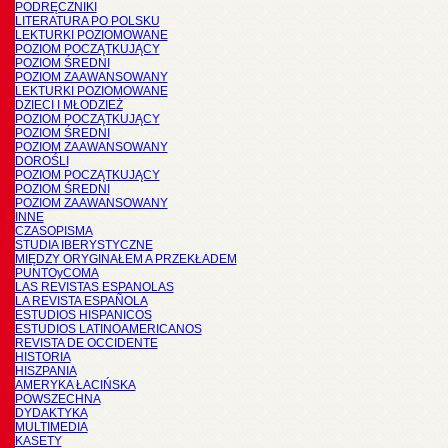
PODRĘCZNIKI
LITERATURA PO POLSKU
LEKTURKI POZIOMOWANE
POZIOM POCZĄTKUJĄCY
POZIOM ŚREDNI
POZIOM ZAAWANSOWANY
LEKTURKI POZIOMOWANE
DZIECI I MŁODZIEŻ
POZIOM POCZĄTKUJĄCY
POZIOM ŚREDNI
POZIOM ZAAWANSOWANY
DOROŚLI
POZIOM POCZĄTKUJĄCY
POZIOM ŚREDNI
POZIOM ZAAWANSOWANY
INNE
CZASOPISMA
STUDIA IBERYSTYCZNE
MIĘDZY ORYGINAŁEM A PRZEKŁADEM
PUNTOyCOMA
LAS REVISTAS ESPANOLAS
LA REVISTA ESPAÑOLA
ESTUDIOS HISPANICOS
ESTUDIOS LATINOAMERICANOS
REVISTA DE OCCIDENTE
HISTORIA
HISZPANIA
AMERYKA ŁACIŃSKA
POWSZECHNA
DYDAKTYKA
MULTIMEDIA
KASETY