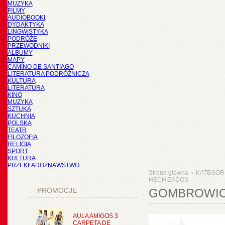
MUZYKA
FILMY
AUDIOBOOKI
DYDAKTYKA
LINGWISTYKA
PODRÓŻE
PRZEWODNIKI
ALBUMY
MAPY
CAMINO DE SANTIAGO
LITERATURA PODRÓŻNICZA
KULTURA
LITERATURA
KINO
MUZYKA
SZTUKA
KUCHNIA
POLSKA
TEATR
FILOZOFIA
RELIGIA
SPORT
KULTURA
PRZEKŁADOZNAWSTWO
Strona główna
KATEGOR
>
HECHIZADOS
PROMOCJE
GOMBROWICZ
AULA AMIGOS 3
CARPETA DE