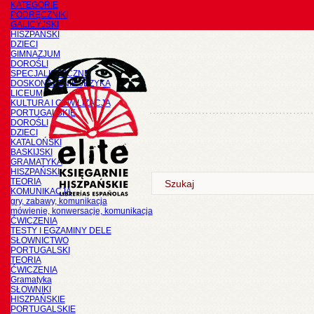
KATEGORIE
PODRĘCZNIKI
GALICYJSKI
HISZPAŃSKI
DZIECI
GIMNAZJUM
DOROŚLI
SPECJALISTYCZNE
DOSKONALENIE JĘZYKA
LICEUM
KULTURA I CYWILIZACJA
PORTUGALSKIE
DOROŚLI
DZIECI
KATALOŃSKI
BASKIJSKI
GRAMATYKA
HISZPAŃSKI
TEORIA
KOMUNIKACJA
gry, zabawy, komunikacja
mówienie, konwersacje, komunikacja
ĆWICZENIA
TESTY I EGZAMINY DELE
SŁOWNICTWO
PORTUGALSKI
TEORIA
ĆWICZENIA
Gramatyka
SŁOWNIKI
HISZPAŃSKIE
PORTUGALSKIE