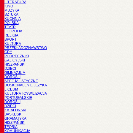
LITERATURA
KINO
MUZYKA
SZTUKA
KUCHNIA
POLSKA
TEATR
FILOZOFIA
RELIGIA
SPORT
KULTURA
PRZEKŁADOZNAWSTWO
GRY
PODRĘCZNIKI
GALICYJSKI
HISZPAŃSKI
DZIECI
GIMNAZJUM
DOROŚLI
SPECJALISTYCZNE
DOSKONALENIE JĘZYKA
LICEUM
KULTURA I CYWILIZACJA
PORTUGALSKIE
DOROŚLI
DZIECI
KATALOŃSKI
BASKIJSKI
GRAMATYKA
HISZPAŃSKI
TEORIA
KOMUNIKACJA