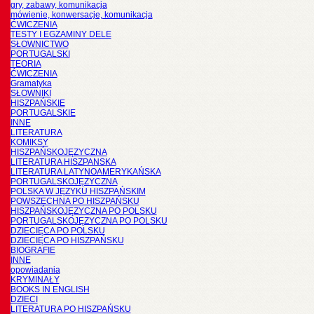
gry, zabawy, komunikacja
mówienie, konwersacje, komunikacja
ĆWICZENIA
TESTY I EGZAMINY DELE
SŁOWNICTWO
PORTUGALSKI
TEORIA
ĆWICZENIA
Gramatyka
SŁOWNIKI
HISZPAŃSKIE
PORTUGALSKIE
INNE
LITERATURA
KOMIKSY
HISZPAŃSKOJĘZYCZNA
LITERATURA HISZPANSKA
LITERATURA LATYNOAMERYKAŃSKA
PORTUGALSKOJĘZYCZNA
POLSKA W JĘZYKU HISZPAŃSKIM
POWSZECHNA PO HISZPAŃSKU
HISZPAŃSKOJĘZYCZNA PO POLSKU
PORTUGALSKOJĘZYCZNA PO POLSKU
DZIECIĘCA PO POLSKU
DZIECIĘCA PO HISZPAŃSKU
BIOGRAFIE
INNE
opowiadania
KRYMINAŁY
BOOKS IN ENGLISH
DZIECI
LITERATURA PO HISZPAŃSKU