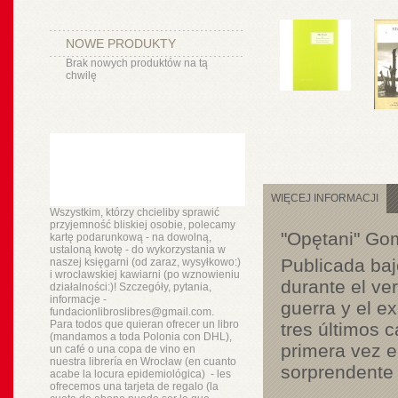
NOWE PRODUKTY
Brak nowych produktów na tą
chwilę
WIĘCEJ INFORMACJI
Wszystkim, którzy chcieliby sprawić
przyjemność bliskiej osobie, polecamy
"Opętani" Go
kartę podarunkową - na dowolną,
ustaloną kwotę - do wykorzystania w
Publicada baj
naszej księgarni (od zaraz, wysyłkowo:)
i wrocławskiej kawiarni (po wznowieniu
durante el ve
działalności:)! Szczegóły, pytania,
informacje -
guerra y el ex
fundacionlibroslibres@gmail.com.
Para todos que quieran ofrecer un libro
tres últimos 
(mandamos a toda Polonia con DHL),
primera vez e
un
café o
una copa de vino en
nuestra
librería
en Wrocław (en cuanto
sorprendente
acabe la locura epidemiológica) - les
ofrecemos una tarjeta de regalo (la