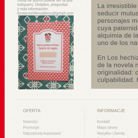
cuota de abono puede ser la que
La irresistib
indiquen). Detalles, preguntas
y
más
información:
seducir mutua
fundacionlibroslibres@gmail.com.
personajes mi
cuya paternid
alquimia de l
uno de los na
En Los hechiz
de la novela 
originalidad:
culpabilidad.
OFERTA
INFORMACJE
Nowości
Kontakt
Promocje
Mapa strony
Najczęściej kupowane
Wysyłka i Zwroty