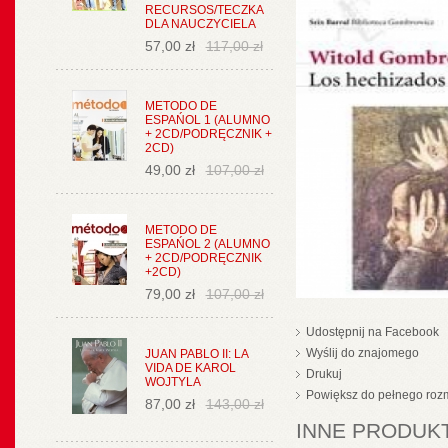
RECURSOS/TECZKA
DLA NAUCZYCIELA
57,00 zł
117,00 zł
METODO DE
ESPAŃOL 1 (ALUMNO
+ 2CD/PODRĘCZNIK +
2CD)
49,00 zł
107,00 zł
METODO DE
ESPAŃOL 2 (ALUMNO
+ 2CD/PODRĘCZNIK
+2CD)
79,00 zł
107,00 zł
Udostępnij na Facebook
Wyślij do znajomego
JUAN PABLO II: LA
VIDA DE KAROL
Drukuj
WOJTYLA
Powiększ do pełnego roz
87,00 zł
143,00 zł
INNE PRODUKT