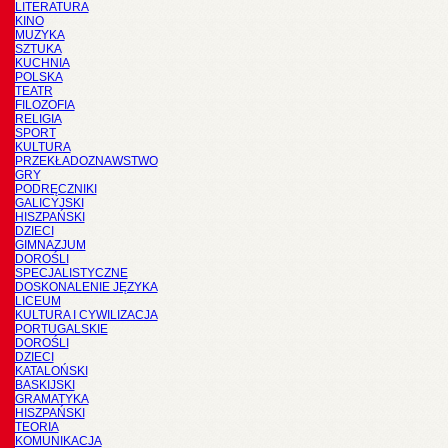
LITERATURA
KINO
MUZYKA
SZTUKA
KUCHNIA
POLSKA
TEATR
FILOZOFIA
RELIGIA
SPORT
KULTURA
PRZEKŁADOZNAWSTWO
GRY
PODRĘCZNIKI
GALICYJSKI
HISZPAŃSKI
DZIECI
GIMNAZJUM
DOROŚLI
SPECJALISTYCZNE
DOSKONALENIE JĘZYKA
LICEUM
KULTURA I CYWILIZACJA
PORTUGALSKIE
DOROŚLI
DZIECI
KATALOŃSKI
BASKIJSKI
GRAMATYKA
HISZPAŃSKI
TEORIA
KOMUNIKACJA