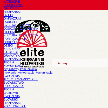
KATEGORIE
PODRĘCZNIKI
GALICYJSKI
HISZPAŃSKI
DZIECI
GIMNAZJUM
DOROŚLI
SPECJALISTYCZNE
DOSKONALENIE JĘZYKA
LICEUM
KULTURA I CYWILIZACJA
PORTUGALSKIE
DOROŚLI
DZIECI
KATALOŃSKI
BASKIJSKI
GRAMATYKA
HISZPAŃSKI
TEORIA
KOMUNIKACJA
gry, zabawy, komunikacja
mówienie, konwersacje, komunikacja
ĆWICZENIA
TESTY I EGZAMINY DELE
SŁOWNICTWO
PORTUGALSKI
TEORIA
Gramatyka
ĆWICZENIA
SŁOWNIKI
HISZPAŃSKIE
PORTUGALSKIE