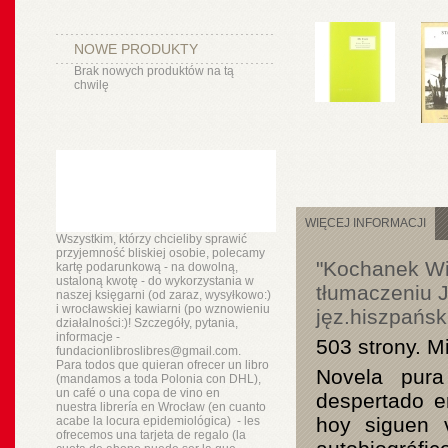
NOWE PRODUKTY
Brak nowych produktów na tą
chwilę
WIĘCEJ INFORMACJI
Wszystkim, którzy chcieliby sprawić
przyjemność bliskiej osobie, polecamy
"Kochanek Wie
kartę podarunkową - na dowolną,
ustaloną kwotę - do wykorzystania w
tłumaczeniu 
naszej księgarni (od zaraz, wysyłkowo:)
i wrocławskiej kawiarni (po wznowieniu
jęz.hiszpańsk
działalności:)! Szczegóły, pytania,
informacje -
503 strony. M
fundacionlibroslibres@gmail.com.
Para todos que quieran ofrecer un libro
Novela pura
(mandamos a toda Polonia con DHL),
un
café o
una copa de vino en
despertado e
nuestra
librería
en Wrocław (en cuanto
hoy siguen 
acabe la locura epidemiológica) - les
ofrecemos una tarjeta de regalo (la