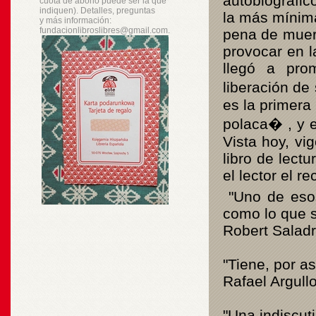
autobiográfic
cuota de abono puede ser la que
indiquen). Detalles, preguntas
la más mínima
y
más
información:
fundacionlibroslibres@gmail.com.
pena de muert
provocar en l
llegó a pro
liberación d
es la primera
polaca
�
, y 
Vista hoy, vi
libro de lect
el lector el r
"Uno de esos 
como lo que so
Robert Salad
"Tiene, por as
Rafael Argullo
"Una indiscuti