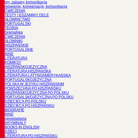
gry, zabawy, komunikacja
mówienie, konwersacje, komunikacja
ĆWICZENIA
TESTY I EGZAMINY DELE
SŁOWNICTWO
PORTUGALSKI
TEORIA
Gramatyka
ĆWICZENIA
SŁOWNIKI
HISZPAŃSKIE
PORTUGALSKIE
INNE
LITERATURA
KOMIKSY
HISZPAŃSKOJĘZYCZNA
LITERATURA HISZPANSKA
LITERATURA LATYNOAMERYKAŃSKA
PORTUGALSKOJĘZYCZNA
POLSKA W JĘZYKU HISZPAŃSKIM
POWSZECHNA PO HISZPAŃSKU
HISZPAŃSKOJĘZYCZNA PO POLSKU
PORTUGALSKOJĘZYCZNA PO POLSKU
DZIECIĘCA PO POLSKU
DZIECIĘCA PO HISZPAŃSKU
BIOGRAFIE
INNE
opowiadania
KRYMINAŁY
BOOKS IN ENGLISH
DZIECI
LITERATURA PO HISZPAŃSKU