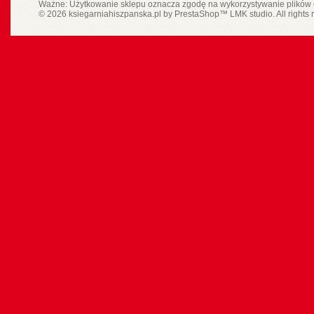
Ważne: Użytkowanie sklepu oznacza zgodę na wykorzystywanie plików 
© 2026 ksiegarniahiszpanska.pl by
PrestaShop
™
LMK studio
. All rights