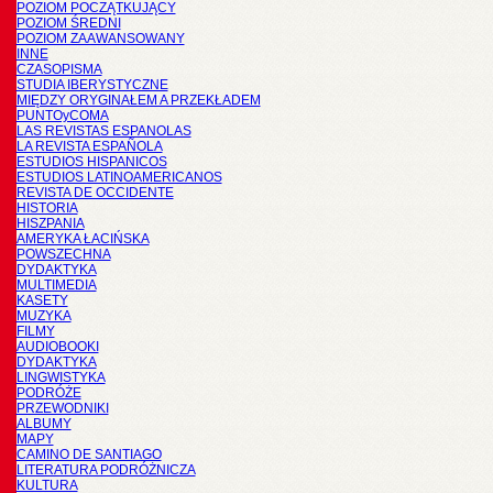
POZIOM POCZĄTKUJĄCY
POZIOM ŚREDNI
POZIOM ZAAWANSOWANY
INNE
CZASOPISMA
STUDIA IBERYSTYCZNE
MIĘDZY ORYGINAŁEM A PRZEKŁADEM
PUNTOyCOMA
LAS REVISTAS ESPANOLAS
LA REVISTA ESPAÑOLA
ESTUDIOS HISPANICOS
ESTUDIOS LATINOAMERICANOS
REVISTA DE OCCIDENTE
HISTORIA
HISZPANIA
AMERYKA ŁACIŃSKA
POWSZECHNA
DYDAKTYKA
MULTIMEDIA
KASETY
MUZYKA
FILMY
AUDIOBOOKI
DYDAKTYKA
LINGWISTYKA
PODRÓŻE
PRZEWODNIKI
ALBUMY
MAPY
CAMINO DE SANTIAGO
LITERATURA PODRÓŻNICZA
KULTURA