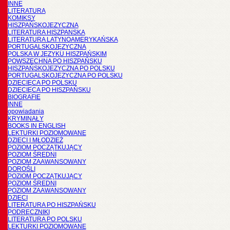
INNE
LITERATURA
KOMIKSY
HISZPAŃSKOJĘZYCZNA
LITERATURA HISZPANSKA
LITERATURA LATYNOAMERYKAŃSKA
PORTUGALSKOJĘZYCZNA
POLSKA W JĘZYKU HISZPAŃSKIM
POWSZECHNA PO HISZPAŃSKU
HISZPAŃSKOJĘZYCZNA PO POLSKU
PORTUGALSKOJĘZYCZNA PO POLSKU
DZIECIĘCA PO POLSKU
DZIECIĘCA PO HISZPAŃSKU
BIOGRAFIE
INNE
opowiadania
KRYMINAŁY
BOOKS IN ENGLISH
LEKTURKI POZIOMOWANE
DZIECI I MŁODZIEŻ
POZIOM POCZĄTKUJĄCY
POZIOM ŚREDNI
POZIOM ZAAWANSOWANY
DOROŚLI
POZIOM POCZĄTKUJĄCY
POZIOM ŚREDNI
POZIOM ZAAWANSOWANY
DZIECI
LITERATURA PO HISZPAŃSKU
PODRĘCZNIKI
LITERATURA PO POLSKU
LEKTURKI POZIOMOWANE