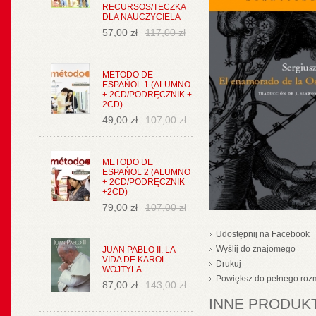
RECURSOS/TECZKA
DLA NAUCZYCIELA
57,00 zł
117,00 zł
METODO DE
ESPAŃOL 1 (ALUMNO
+ 2CD/PODRĘCZNIK +
2CD)
49,00 zł
107,00 zł
METODO DE
ESPAŃOL 2 (ALUMNO
+ 2CD/PODRĘCZNIK
+2CD)
79,00 zł
107,00 zł
Udostępnij na Facebook
Wyślij do znajomego
JUAN PABLO II: LA
VIDA DE KAROL
Drukuj
WOJTYLA
Powiększ do pełnego roz
87,00 zł
143,00 zł
INNE PRODUKT