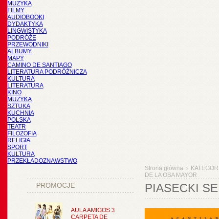
MUZYKA
FILMY
AUDIOBOOKI
DYDAKTYKA
LINGWISTYKA
PODRÓŻE
PRZEWODNIKI
ALBUMY
MAPY
CAMINO DE SANTIAGO
LITERATURA PODRÓŻNICZA
KULTURA
LITERATURA
KINO
MUZYKA
SZTUKA
KUCHNIA
POLSKA
TEATR
FILOZOFIA
RELIGIA
SPORT
KULTURA
PRZEKŁADOZNAWSTWO
Strona główna
KATEGOR
>
DE LA OSA MAYOR
PROMOCJE
PIASECKI S
AULA AMIGOS 3
CARPETA DE