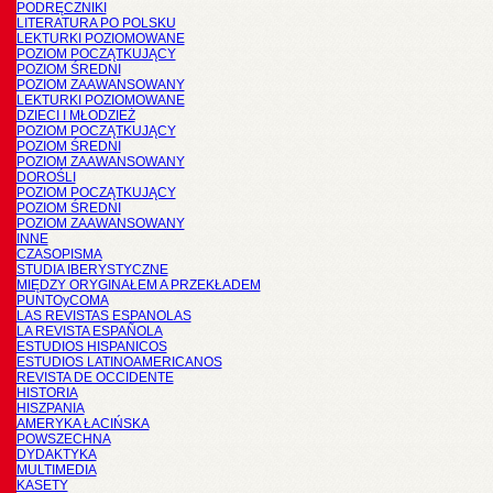
PODRĘCZNIKI
LITERATURA PO POLSKU
LEKTURKI POZIOMOWANE
POZIOM POCZĄTKUJĄCY
POZIOM ŚREDNI
POZIOM ZAAWANSOWANY
LEKTURKI POZIOMOWANE
DZIECI I MŁODZIEŻ
POZIOM POCZĄTKUJĄCY
POZIOM ŚREDNI
POZIOM ZAAWANSOWANY
DOROŚLI
POZIOM POCZĄTKUJĄCY
POZIOM ŚREDNI
POZIOM ZAAWANSOWANY
INNE
CZASOPISMA
STUDIA IBERYSTYCZNE
MIĘDZY ORYGINAŁEM A PRZEKŁADEM
PUNTOyCOMA
LAS REVISTAS ESPANOLAS
LA REVISTA ESPAÑOLA
ESTUDIOS HISPANICOS
ESTUDIOS LATINOAMERICANOS
REVISTA DE OCCIDENTE
HISTORIA
HISZPANIA
AMERYKA ŁACIŃSKA
POWSZECHNA
DYDAKTYKA
MULTIMEDIA
KASETY