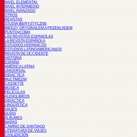
NIVEL ELEMENTAL
NIVEL INTERMEDIO
NIVEL AVANZADO
OTROS
REVISTAS
STUDIA IBERYSTYCZNE
MIĘDZY ORYGINAŁEM A PRZEKŁADEM
PUNTOyCOMA
LAS REVISTAS ESPANOLAS
LA REVISTA ESPAÑOLA
ESTUDIOS HISPANICOS
ESTUDIOS LATINOAMERICANOS
REVISTA DE OCCIDENTE
HISTORIA
ESPAÑA
AMÉRICA LATINA
UNIVERSAL
DIDÁCTICA
MULTIMEDIA
CASSETTE
MÚSICA
PELÍCULAS
AUDIOLIBROS
DIDÁCTICA
LINGÜÍSTICA
VIAJES
GUÍAS
ÁLBUMES
MAPAS
CAMINO DE SANTIAGO
LITERATURA DE VIAJES
CIVILIZACIÓN