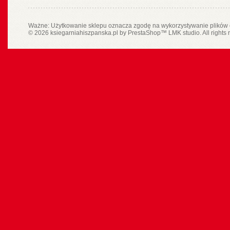
Ważne: Użytkowanie sklepu oznacza zgodę na wykorzystywanie plików 
© 2026 ksiegarniahiszpanska.pl by
PrestaShop
™
LMK studio
. All rights