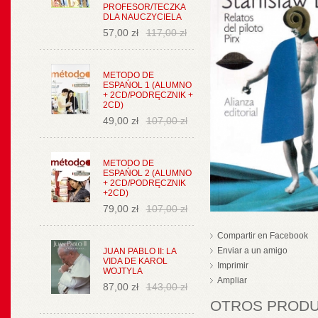
PROFESOR/TECZKA
DLA NAUCZYCIELA
57,00 zł
117,00 zł
METODO DE
ESPAŃOL 1 (ALUMNO
+ 2CD/PODRĘCZNIK +
2CD)
49,00 zł
107,00 zł
METODO DE
ESPAŃOL 2 (ALUMNO
+ 2CD/PODRĘCZNIK
+2CD)
79,00 zł
107,00 zł
Compartir en Facebook
Enviar a un amigo
JUAN PABLO II: LA
VIDA DE KAROL
Imprimir
WOJTYLA
Ampliar
87,00 zł
143,00 zł
OTROS PRODUC