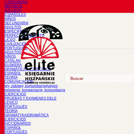
CATEGORÍAS
METODOS
GALLEGO
ESPAÑOLES
NIÑOS
SECUNDARIA
ADULTOS
ESPECIFICOS
PERFECCIONAMIENTO
LICEO
CIVILIZACIÓN
PORTUGUÉS
ADULTOS
NIÑOS
CATALÁN
EUSKERA
GRAMÁTICA Y EJERCICIOS
ESPAÑOL
TEORÍA
COMUNICACIÓN
gry, zabawy, komunikacja/juegos
mówienie, konwersacje, komunikacja
EJERCICIOS
PRUEBAS Y EXÁMENES DELE
LÉXICO
PORTUGUÉS
TEORÍA
GRAMATYKA/GRAMÁTICA
EJERCICIOS
DICCIONARIOS
ESPAÑOL
PORTUGUÉS