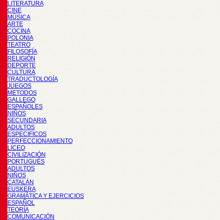
LITERATURA
CINE
MÚSICA
ARTE
COCINA
POLONIA
TEATRO
FILOSOFÍA
RELIGIÓN
DEPORTE
CULTURA
TRADUCTOLOGÍA
JUEGOS
METODOS
GALLEGO
ESPAÑOLES
NIÑOS
SECUNDARIA
ADULTOS
ESPECIFICOS
PERFECCIONAMIENTO
LICEO
CIVILIZACIÓN
PORTUGUÉS
ADULTOS
NIÑOS
CATALÁN
EUSKERA
GRAMÁTICA Y EJERCICIOS
ESPAÑOL
TEORÍA
COMUNICACIÓN