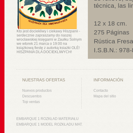
técnica, las
l
12 x 18 cm.
275 Páginas
Kto jest dociekliwy i ciekawy Hiszpanii -
serdecznie zapraszamy do naszej
wrocławskiej księgarni w Zaułku Solnym
Rústica Fres
we wtorek 21 marca o 19:00 na
książkową fiestę z autorką ksiażki OLÉ!
I.S.B.N.: 978
HISZPANIA DLA DOCIEKLIWYCH!
NUESTRAS OFERTAS
INFORMACIÓN
Nuevos productos
Contacto
Descuentos
Mapa del sitio
Top ventas
EMBARQUE 1 ROZKŁAD MATERIAŁU
EMBARQUE 1 MODEL ROZKŁADU MAT.