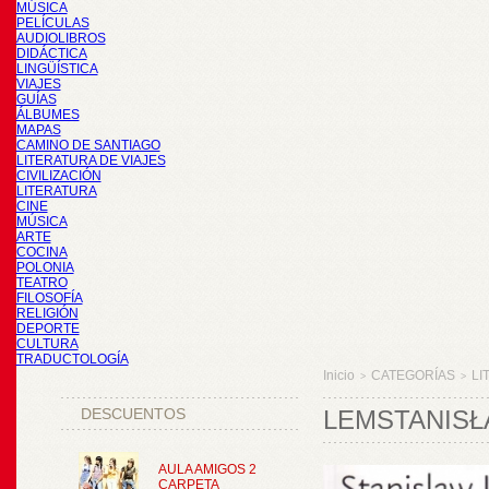
MÚSICA
PELÍCULAS
AUDIOLIBROS
DIDÁCTICA
LINGÜÍSTICA
VIAJES
GUÍAS
ÁLBUMES
MAPAS
CAMINO DE SANTIAGO
LITERATURA DE VIAJES
CIVILIZACIÓN
LITERATURA
CINE
MÚSICA
ARTE
COCINA
POLONIA
TEATRO
FILOSOFÍA
RELIGIÓN
DEPORTE
CULTURA
TRADUCTOLOGÍA
Inicio
CATEGORÍAS
LI
>
>
DESCUENTOS
LEMSTANISŁ
AULA AMIGOS 2
CARPETA