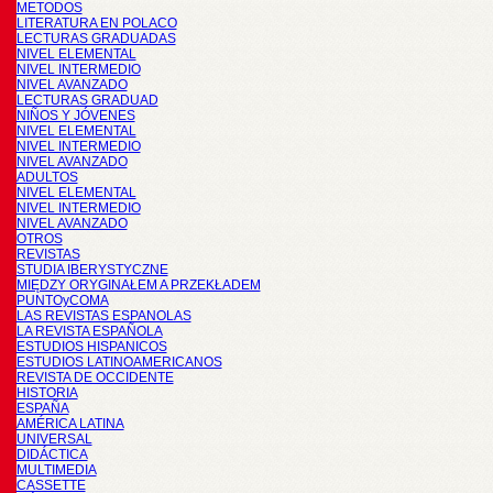
METODOS
LITERATURA EN POLACO
LECTURAS GRADUADAS
NIVEL ELEMENTAL
NIVEL INTERMEDIO
NIVEL AVANZADO
LECTURAS GRADUAD
NIÑOS Y JÓVENES
NIVEL ELEMENTAL
NIVEL INTERMEDIO
NIVEL AVANZADO
ADULTOS
NIVEL ELEMENTAL
NIVEL INTERMEDIO
NIVEL AVANZADO
OTROS
REVISTAS
STUDIA IBERYSTYCZNE
MIĘDZY ORYGINAŁEM A PRZEKŁADEM
PUNTOyCOMA
LAS REVISTAS ESPANOLAS
LA REVISTA ESPAÑOLA
ESTUDIOS HISPANICOS
ESTUDIOS LATINOAMERICANOS
REVISTA DE OCCIDENTE
HISTORIA
ESPAÑA
AMÉRICA LATINA
UNIVERSAL
DIDÁCTICA
MULTIMEDIA
CASSETTE