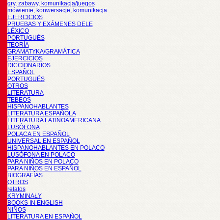
gry, zabawy, komunikacja/juegos
mówienie, konwersacje, komunikacja
EJERCICIOS
PRUEBAS Y EXÁMENES DELE
LÉXICO
PORTUGUÉS
TEORÍA
GRAMATYKA/GRAMÁTICA
EJERCICIOS
DICCIONARIOS
ESPAÑOL
PORTUGUÉS
OTROS
LITERATURA
TEBEOS
HISPANOHABLANTES
LITERATURA ESPAÑOLA
LITERATURA LATINOAMERICANA
LUSÓFONA
POLACA EN ESPAÑOL
UNIVERSAL EN ESPAÑOL
HISPANOHABLANTES EN POLACO
LUSÓFONA EN POLACO
PARA NIÑOS EN POLACO
PARA NIÑOS EN ESPAÑOL
BIOGRAFÍAS
OTROS
relatos
KRYMINAŁY
BOOKS IN ENGLISH
NIÑOS
LITERATURA EN ESPAÑOL