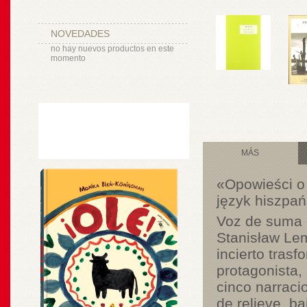
NOVEDADES
no hay nuevos productos en este
momento
MÁS
«Opowieści o 
język hiszpań
Voz de suma o
Stanisław Lem
incierto tras
protagonista,
cinco narrac
de relieve, ba