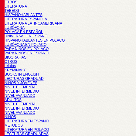
OTROS
LITERATURA
TEBEOS
HISPANOHABLANTES
LITERATURA ESPAÑOLA
LITERATURA LATINOAMERICANA
LUSÓFONA
POLACA EN ESPAÑOL
UNIVERSAL EN ESPAÑOL
HISPANOHABLANTES EN POLACO
LUSÓFONA EN POLACO
PARA NIÑOS EN POLACO
PARA NIÑOS EN ESPAÑOL
BIOGRAFÍAS
OTROS
relatos
KRYMINAŁY
BOOKS IN ENGLISH
LECTURAS GRADUAD
NIÑOS Y JÓVENES
NIVEL ELEMENTAL
NIVEL INTERMEDIO
NIVEL AVANZADO
ADULTOS
NIVEL ELEMENTAL
NIVEL INTERMEDIO
NIVEL AVANZADO
NIÑOS
LITERATURA EN ESPAÑOL
METODOS
LITERATURA EN POLACO
LECTURAS GRADUADAS