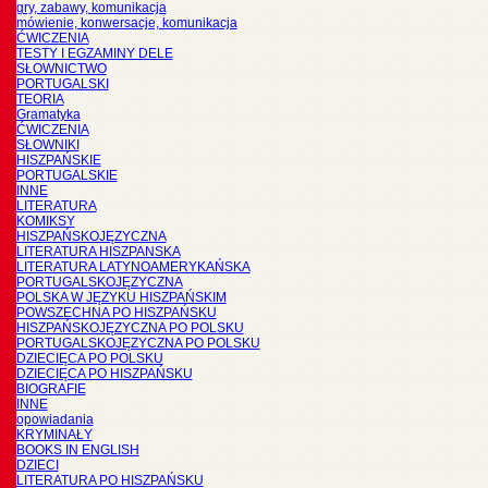
gry, zabawy, komunikacja
mówienie, konwersacje, komunikacja
ĆWICZENIA
TESTY I EGZAMINY DELE
SŁOWNICTWO
PORTUGALSKI
TEORIA
Gramatyka
ĆWICZENIA
SŁOWNIKI
HISZPAŃSKIE
PORTUGALSKIE
INNE
LITERATURA
KOMIKSY
HISZPAŃSKOJĘZYCZNA
LITERATURA HISZPANSKA
LITERATURA LATYNOAMERYKAŃSKA
PORTUGALSKOJĘZYCZNA
POLSKA W JĘZYKU HISZPAŃSKIM
POWSZECHNA PO HISZPAŃSKU
HISZPAŃSKOJĘZYCZNA PO POLSKU
PORTUGALSKOJĘZYCZNA PO POLSKU
DZIECIĘCA PO POLSKU
DZIECIĘCA PO HISZPAŃSKU
BIOGRAFIE
INNE
opowiadania
KRYMINAŁY
BOOKS IN ENGLISH
DZIECI
LITERATURA PO HISZPAŃSKU