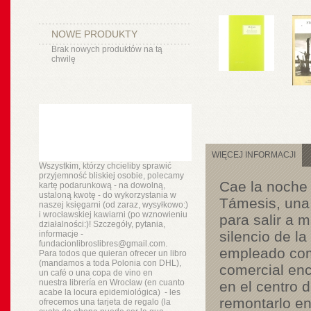
NOWE PRODUKTY
Brak nowych produktów na tą
chwilę
WIĘCEJ INFORMACJI
Wszystkim, którzy chcieliby sprawić
przyjemność bliskiej osobie, polecamy
Cae la noche 
kartę podarunkową - na dowolną,
ustaloną kwotę - do wykorzystania w
Támesis, una
naszej księgarni (od zaraz, wysyłkowo:)
i wrocławskiej kawiarni (po wznowieniu
para salir a 
działalności:)! Szczegóły, pytania,
silencio de l
informacje -
fundacionlibroslibres@gmail.com.
empleado como
Para todos que quieran ofrecer un libro
(mandamos a toda Polonia con DHL),
comercial enc
un
café o
una copa de vino en
nuestra
librería
en Wrocław (en cuanto
en el centro 
acabe la locura epidemiológica) - les
remontarlo en
ofrecemos una tarjeta de regalo (la