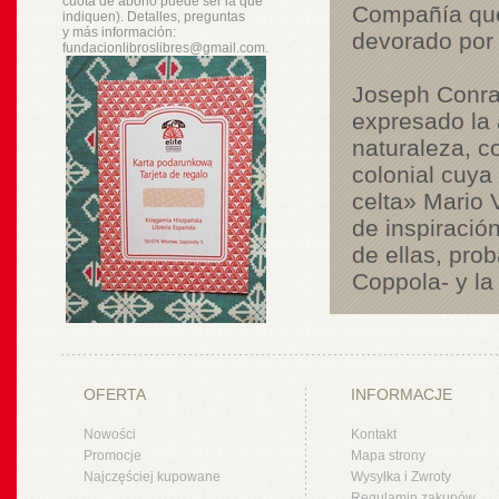
cuota de abono puede ser la que
Compañía que
indiquen). Detalles, preguntas
y
más
información:
devorado por l
fundacionlibroslibres@gmail.com.
Joseph Conrad
expresado la 
naturaleza, c
colonial cuya
celta» Mario 
de inspiració
de ellas, pro
Coppola- y la 
OFERTA
INFORMACJE
Nowości
Kontakt
Promocje
Mapa strony
Najczęściej kupowane
Wysyłka i Zwroty
Regulamin zakupów