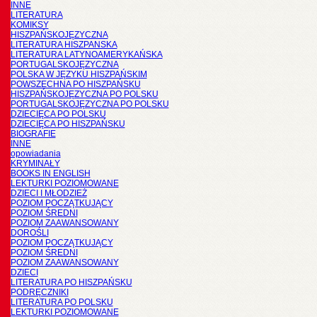
INNE
LITERATURA
KOMIKSY
HISZPAŃSKOJĘZYCZNA
LITERATURA HISZPANSKA
LITERATURA LATYNOAMERYKAŃSKA
PORTUGALSKOJĘZYCZNA
POLSKA W JĘZYKU HISZPAŃSKIM
POWSZECHNA PO HISZPAŃSKU
HISZPAŃSKOJĘZYCZNA PO POLSKU
PORTUGALSKOJĘZYCZNA PO POLSKU
DZIECIĘCA PO POLSKU
DZIECIĘCA PO HISZPAŃSKU
BIOGRAFIE
INNE
opowiadania
KRYMINAŁY
BOOKS IN ENGLISH
LEKTURKI POZIOMOWANE
DZIECI I MŁODZIEŻ
POZIOM POCZĄTKUJĄCY
POZIOM ŚREDNI
POZIOM ZAAWANSOWANY
DOROŚLI
POZIOM POCZĄTKUJĄCY
POZIOM ŚREDNI
POZIOM ZAAWANSOWANY
DZIECI
LITERATURA PO HISZPAŃSKU
PODRĘCZNIKI
LITERATURA PO POLSKU
LEKTURKI POZIOMOWANE