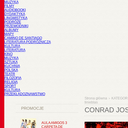
MUZYKA
FILMY
AUDIOBOOKI
DYDAKTYKA
LINGWISTYKA
PODRÓŻE
PRZEWODNIKI
ALBUMY
MAPY
CAMINO DE SANTIAGO
LITERATURA PODRÓŻNICZA
KULTURA
LITERATURA
KINO
MUZYKA
SZTUKA
KUCHNIA
POLSKA
TEATR
FILOZOFIA
RELIGIA
SPORT
KULTURA
PRZEKŁADOZNAWSTWO
Strona główna
KATEGOR
>
tinieblas
PROMOCJE
CONRAD JOS
AULA AMIGOS 3
CARPETA DE