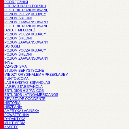
PODRĘCZNIKI
LITERATURA PO POLSKU
LEKTURKI POZIOMOWANE
POZIOM POCZĄTKUJĄCY
POZIOM ŚREDNI
POZIOM ZAAWANSOWANY
LEKTURKI POZIOMOWANE
DZIECI I MŁODZIEŻ
POZIOM POCZĄTKUJĄCY
POZIOM ŚREDNI
POZIOM ZAAWANSOWANY
DOROŚLI
POZIOM POCZĄTKUJĄCY
POZIOM ŚREDNI
POZIOM ZAAWANSOWANY
INNE
CZASOPISMA
STUDIA IBERYSTYCZNE
MIĘDZY ORYGINAŁEM A PRZEKŁADEM
PUNTOyCOMA
LAS REVISTAS ESPANOLAS
LA REVISTA ESPAÑOLA
ESTUDIOS HISPANICOS
ESTUDIOS LATINOAMERICANOS
REVISTA DE OCCIDENTE
HISTORIA
HISZPANIA
AMERYKA ŁACIŃSKA
POWSZECHNA
DYDAKTYKA
MULTIMEDIA
KASETY