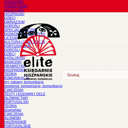
KATEGORIE
PODRĘCZNIKI
GALICYJSKI
HISZPAŃSKI
DZIECI
GIMNAZJUM
DOROŚLI
SPECJALISTYCZNE
DOSKONALENIE JĘZYKA
LICEUM
KULTURA I CYWILIZACJA
PORTUGALSKIE
DOROŚLI
DZIECI
KATALOŃSKI
BASKIJSKI
GRAMATYKA
HISZPAŃSKI
TEORIA
KOMUNIKACJA
gry, zabawy, komunikacja
mówienie, konwersacje, komunikacja
ĆWICZENIA
TESTY I EGZAMINY DELE
SŁOWNICTWO
PORTUGALSKI
TEORIA
Gramatyka
ĆWICZENIA
SŁOWNIKI
HISZPAŃSKIE
PORTUGALSKIE