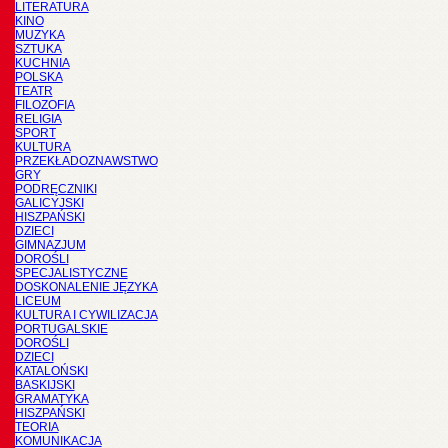
LITERATURA
KINO
MUZYKA
SZTUKA
KUCHNIA
POLSKA
TEATR
FILOZOFIA
RELIGIA
SPORT
KULTURA
PRZEKŁADOZNAWSTWO
GRY
PODRĘCZNIKI
GALICYJSKI
HISZPAŃSKI
DZIECI
GIMNAZJUM
DOROŚLI
SPECJALISTYCZNE
DOSKONALENIE JĘZYKA
LICEUM
KULTURA I CYWILIZACJA
PORTUGALSKIE
DOROŚLI
DZIECI
KATALOŃSKI
BASKIJSKI
GRAMATYKA
HISZPAŃSKI
TEORIA
KOMUNIKACJA