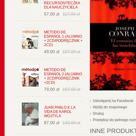
RECURSOS/TECZKA
DLA NAUCZYCIELA
57,00 zł
117,00 zł
METODO DE
ESPAŃOL 1 (ALUMNO
+ 2CD/PODRĘCZNIK +
2CD)
49,00 zł
107,00 zł
METODO DE
ESPAŃOL 2 (ALUMNO
+ 2CD/PODRĘCZNIK
+2CD)
79,00 zł
107,00 zł
Udostępnij na Facebook
Wyślij do znajomego
JUAN PABLO II: LA
VIDA DE KAROL
Drukuj
WOJTYLA
Powiększ do pełnego roz
87,00 zł
143,00 zł
INNE PRODUKT