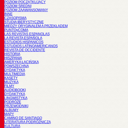
POZIOM POCZĄTKUJĄCY
POZIOM ŚREDNI
POZIOM ZAAWANSOWANY
INNE
CZASOPISMA
STUDIA IBERYSTYCZNE
MIĘDZY ORYGINAŁEM A PRZEKŁADEM
PUNTOyCOMA
LAS REVISTAS ESPANOLAS
LA REVISTA ESPAÑOLA
ESTUDIOS HISPANICOS
ESTUDIOS LATINOAMERICANOS
REVISTA DE OCCIDENTE
HISTORIA
HISZPANIA
AMERYKA ŁACIŃSKA
POWSZECHNA
DYDAKTYKA
MULTIMEDIA
KASETY
MUZYKA
FILMY
AUDIOBOOKI
DYDAKTYKA
LINGWISTYKA
PODRÓŻE
PRZEWODNIKI
ALBUMY
MAPY
CAMINO DE SANTIAGO
LITERATURA PODRÓŻNICZA
KULTURA