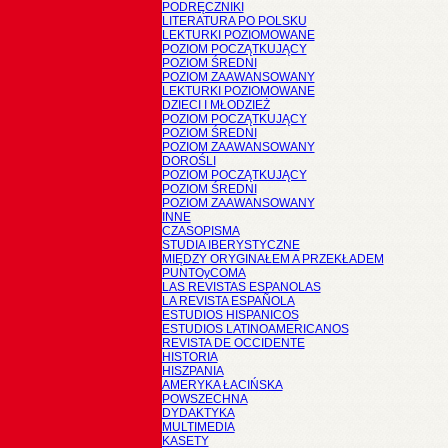
PODRĘCZNIKI
LITERATURA PO POLSKU
LEKTURKI POZIOMOWANE
POZIOM POCZĄTKUJĄCY
POZIOM ŚREDNI
POZIOM ZAAWANSOWANY
LEKTURKI POZIOMOWANE
DZIECI I MŁODZIEŻ
POZIOM POCZĄTKUJĄCY
POZIOM ŚREDNI
POZIOM ZAAWANSOWANY
DOROŚLI
POZIOM POCZĄTKUJĄCY
POZIOM ŚREDNI
POZIOM ZAAWANSOWANY
INNE
CZASOPISMA
STUDIA IBERYSTYCZNE
MIĘDZY ORYGINAŁEM A PRZEKŁADEM
PUNTOyCOMA
LAS REVISTAS ESPANOLAS
LA REVISTA ESPAÑOLA
ESTUDIOS HISPANICOS
ESTUDIOS LATINOAMERICANOS
REVISTA DE OCCIDENTE
HISTORIA
HISZPANIA
AMERYKA ŁACIŃSKA
POWSZECHNA
DYDAKTYKA
MULTIMEDIA
KASETY