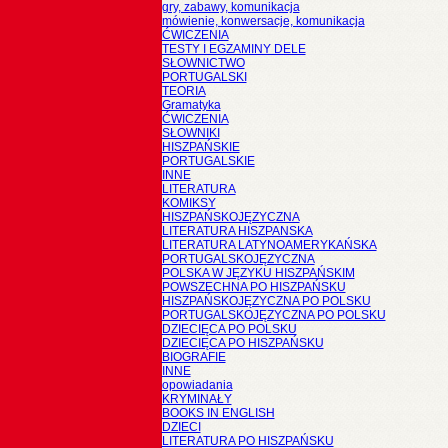
gry, zabawy, komunikacja
mówienie, konwersacje, komunikacja
ĆWICZENIA
TESTY I EGZAMINY DELE
SŁOWNICTWO
PORTUGALSKI
TEORIA
Gramatyka
ĆWICZENIA
SŁOWNIKI
HISZPAŃSKIE
PORTUGALSKIE
INNE
LITERATURA
KOMIKSY
HISZPAŃSKOJĘZYCZNA
LITERATURA HISZPANSKA
LITERATURA LATYNOAMERYKAŃSKA
PORTUGALSKOJĘZYCZNA
POLSKA W JĘZYKU HISZPAŃSKIM
POWSZECHNA PO HISZPAŃSKU
HISZPAŃSKOJĘZYCZNA PO POLSKU
PORTUGALSKOJĘZYCZNA PO POLSKU
DZIECIĘCA PO POLSKU
DZIECIĘCA PO HISZPAŃSKU
BIOGRAFIE
INNE
opowiadania
KRYMINAŁY
BOOKS IN ENGLISH
DZIECI
LITERATURA PO HISZPAŃSKU