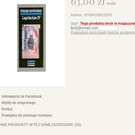
63,00 zł
brutto
Indeks :
9788433925565
Stan:
Tego produktu brak w magazyni
Powiadom mnie kiedy będzie dostępny
Udostępnij na Facebook
Wyślij do znajomego
Drukuj
Powiększ do pełnego rozmiaru
INNE PRODUKTY W TEJ SAMEJ KATEGORII: (30)