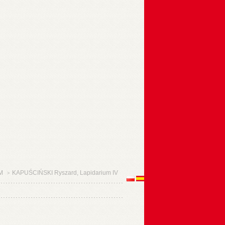
IM
KAPUŚCIŃSKI Ryszard, Lapidarium IV
>