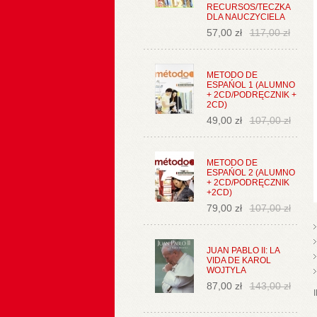
RECURSOS/TECZKA
DLA NAUCZYCIELA
57,00 zł
117,00 zł
METODO DE
ESPAŃOL 1 (ALUMNO
+ 2CD/PODRĘCZNIK +
2CD)
49,00 zł
107,00 zł
METODO DE
ESPAŃOL 2 (ALUMNO
+ 2CD/PODRĘCZNIK
+2CD)
79,00 zł
107,00 zł
JUAN PABLO II: LA
VIDA DE KAROL
WOJTYLA
87,00 zł
143,00 zł