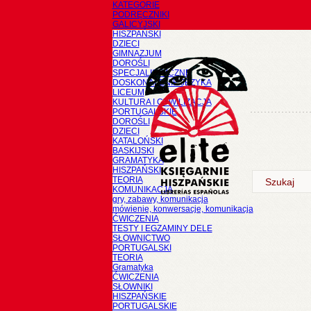
KATEGORIE
PODRĘCZNIKI
GALICYJSKI
HISZPAŃSKI
DZIECI
GIMNAZJUM
DOROŚLI
SPECJALISTYCZNE
DOSKONALENIE JĘZYKA
LICEUM
KULTURA I CYWILIZACJA
PORTUGALSKIE
DOROŚLI
DZIECI
KATALOŃSKI
BASKIJSKI
GRAMATYKA
HISZPAŃSKI
TEORIA
KOMUNIKACJA
gry, zabawy, komunikacja
mówienie, konwersacje, komunikacja
ĆWICZENIA
TESTY I EGZAMINY DELE
SŁOWNICTWO
PORTUGALSKI
TEORIA
Gramatyka
ĆWICZENIA
SŁOWNIKI
HISZPAŃSKIE
PORTUGALSKIE