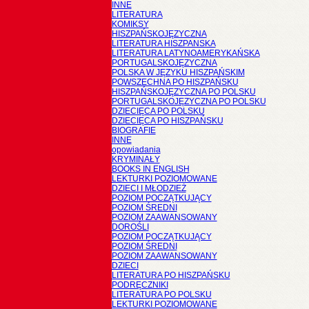
INNE
LITERATURA
KOMIKSY
HISZPAŃSKOJĘZYCZNA
LITERATURA HISZPANSKA
LITERATURA LATYNOAMERYKAŃSKA
PORTUGALSKOJĘZYCZNA
POLSKA W JĘZYKU HISZPAŃSKIM
POWSZECHNA PO HISZPAŃSKU
HISZPAŃSKOJĘZYCZNA PO POLSKU
PORTUGALSKOJĘZYCZNA PO POLSKU
DZIECIĘCA PO POLSKU
DZIECIĘCA PO HISZPAŃSKU
BIOGRAFIE
INNE
opowiadania
KRYMINAŁY
BOOKS IN ENGLISH
LEKTURKI POZIOMOWANE
DZIECI I MŁODZIEŻ
POZIOM POCZĄTKUJĄCY
POZIOM ŚREDNI
POZIOM ZAAWANSOWANY
DOROŚLI
POZIOM POCZĄTKUJĄCY
POZIOM ŚREDNI
POZIOM ZAAWANSOWANY
DZIECI
LITERATURA PO HISZPAŃSKU
PODRĘCZNIKI
LITERATURA PO POLSKU
LEKTURKI POZIOMOWANE