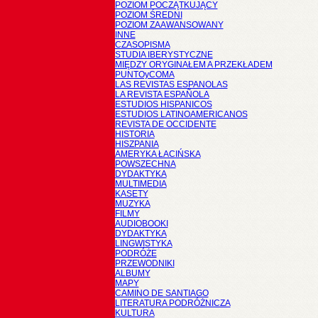
POZIOM POCZĄTKUJĄCY
POZIOM ŚREDNI
POZIOM ZAAWANSOWANY
INNE
CZASOPISMA
STUDIA IBERYSTYCZNE
MIĘDZY ORYGINAŁEM A PRZEKŁADEM
PUNTOyCOMA
LAS REVISTAS ESPANOLAS
LA REVISTA ESPAÑOLA
ESTUDIOS HISPANICOS
ESTUDIOS LATINOAMERICANOS
REVISTA DE OCCIDENTE
HISTORIA
HISZPANIA
AMERYKA ŁACIŃSKA
POWSZECHNA
DYDAKTYKA
MULTIMEDIA
KASETY
MUZYKA
FILMY
AUDIOBOOKI
DYDAKTYKA
LINGWISTYKA
PODRÓŻE
PRZEWODNIKI
ALBUMY
MAPY
CAMINO DE SANTIAGO
LITERATURA PODRÓŻNICZA
KULTURA