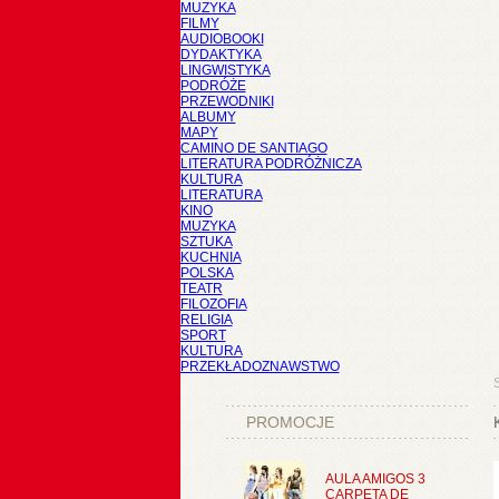
MUZYKA
FILMY
AUDIOBOOKI
DYDAKTYKA
LINGWISTYKA
PODRÓŻE
PRZEWODNIKI
ALBUMY
MAPY
CAMINO DE SANTIAGO
LITERATURA PODRÓŻNICZA
KULTURA
LITERATURA
KINO
MUZYKA
SZTUKA
KUCHNIA
POLSKA
TEATR
FILOZOFIA
RELIGIA
SPORT
KULTURA
PRZEKŁADOZNAWSTWO
PROMOCJE
AULA AMIGOS 3
CARPETA DE