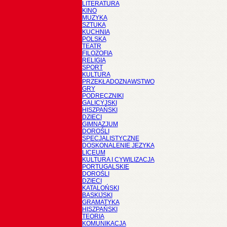
LITERATURA
KINO
MUZYKA
SZTUKA
KUCHNIA
POLSKA
TEATR
FILOZOFIA
RELIGIA
SPORT
KULTURA
PRZEKŁADOZNAWSTWO
GRY
PODRĘCZNIKI
GALICYJSKI
HISZPAŃSKI
DZIECI
GIMNAZJUM
DOROŚLI
SPECJALISTYCZNE
DOSKONALENIE JĘZYKA
LICEUM
KULTURA I CYWILIZACJA
PORTUGALSKIE
DOROŚLI
DZIECI
KATALOŃSKI
BASKIJSKI
GRAMATYKA
HISZPAŃSKI
TEORIA
KOMUNIKACJA