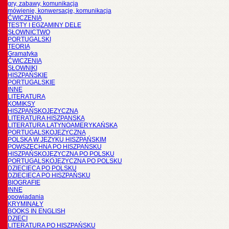
gry, zabawy, komunikacja
mówienie, konwersacje, komunikacja
ĆWICZENIA
TESTY I EGZAMINY DELE
SŁOWNICTWO
PORTUGALSKI
TEORIA
Gramatyka
ĆWICZENIA
SŁOWNIKI
HISZPAŃSKIE
PORTUGALSKIE
INNE
LITERATURA
KOMIKSY
HISZPAŃSKOJĘZYCZNA
LITERATURA HISZPANSKA
LITERATURA LATYNOAMERYKAŃSKA
PORTUGALSKOJĘZYCZNA
POLSKA W JĘZYKU HISZPAŃSKIM
POWSZECHNA PO HISZPAŃSKU
HISZPAŃSKOJĘZYCZNA PO POLSKU
PORTUGALSKOJĘZYCZNA PO POLSKU
DZIECIĘCA PO POLSKU
DZIECIĘCA PO HISZPAŃSKU
BIOGRAFIE
INNE
opowiadania
KRYMINAŁY
BOOKS IN ENGLISH
DZIECI
LITERATURA PO HISZPAŃSKU