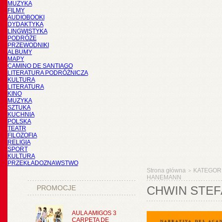
MUZYKA
FILMY
AUDIOBOOKI
DYDAKTYKA
LINGWISTYKA
PODRÓŻE
PRZEWODNIKI
ALBUMY
MAPY
CAMINO DE SANTIAGO
LITERATURA PODRÓŻNICZA
KULTURA
LITERATURA
KINO
MUZYKA
SZTUKA
KUCHNIA
POLSKA
TEATR
FILOZOFIA
RELIGIA
SPORT
KULTURA
PRZEKŁADOZNAWSTWO
Strona główna
KATEGOR
>
HANEMANN
PROMOCJE
CHWIN STEF
AULA AMIGOS 3
CARPETA DE