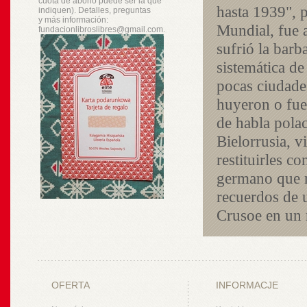
cuota de abono puede ser la que
hasta 1939"
, 
indiquen). Detalles, preguntas
y
más
información:
Mundial, fue a
fundacionlibroslibres@gmail.com.
sufrió la barb
sistemática de
pocas ciudade
huyeron o fuer
de habla polac
Bielorrusia, v
restituirles c
germano que n
recuerdos de 
Crusoe en un n
OFERTA
INFORMACJE