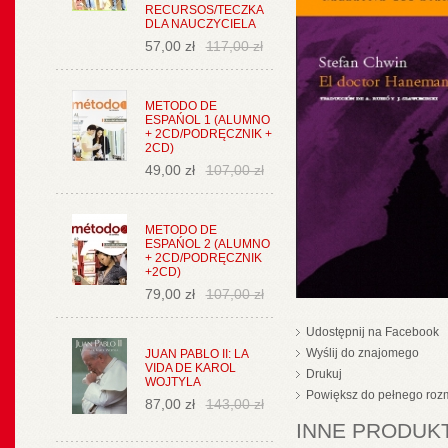
RECURSOS/TECZKA
DLA NAUCZYCIELA
57,00 zł
117,00 zł
METODO DE
ESPAŃOL 1 (ALUMNO
+ 2CD/PODRĘCZNIK +
2CD)
49,00 zł
107,00 zł
METODO DE
ESPAŃOL 2 (ALUMNO
+ 2CD/PODRĘCZNIK
+2CD)
79,00 zł
107,00 zł
Udostępnij na Facebook
Wyślij do znajomego
JUAN PABLO II: LA
VIDA DE KAROL
Drukuj
WOJTYLA
Powiększ do pełnego roz
87,00 zł
143,00 zł
INNE PRODUKT