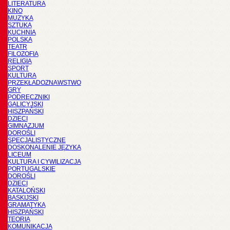
LITERATURA
KINO
MUZYKA
SZTUKA
KUCHNIA
POLSKA
TEATR
FILOZOFIA
RELIGIA
SPORT
KULTURA
PRZEKŁADOZNAWSTWO
GRY
PODRĘCZNIKI
GALICYJSKI
HISZPAŃSKI
DZIECI
GIMNAZJUM
DOROŚLI
SPECJALISTYCZNE
DOSKONALENIE JĘZYKA
LICEUM
KULTURA I CYWILIZACJA
PORTUGALSKIE
DOROŚLI
DZIECI
KATALOŃSKI
BASKIJSKI
GRAMATYKA
HISZPAŃSKI
TEORIA
KOMUNIKACJA