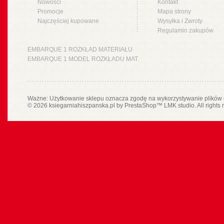
Nowości
Kontakt
Promocje
Mapa strony
Najczęściej kupowane
Wysyłka i Zwroty
Regulamin zakupów
EMBARQUE 1 ROZKŁAD MATERIAŁU
EMBARQUE 1 MODEL ROZKŁADU MAT.
Ważne: Użytkowanie sklepu oznacza zgodę na wykorzystywanie plików 
© 2026 ksiegarniahiszpanska.pl by
PrestaShop
™
LMK studio
. All rights