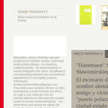
NOWE PRODUKTY
Brak nowych produktów na tą
chwilę
WIĘCEJ INFORMACJI
Wszystkim, którzy chcieliby sprawić
przyjemność bliskiej osobie, polecamy
"Hanemann" S
kartę podarunkową - na dowolną,
ustaloną kwotę - do wykorzystania w
Sławomirskieg
naszej księgarni (od zaraz, wysyłkowo:)
i wrocławskiej kawiarni (po wznowieniu
działalności:)! Szczegóły, pytania,
El escenario 
informacje -
fundacionlibroslibres@gmail.com.
nombre alemán
Para todos que quieran ofrecer un libro
testigo y víct
(mandamos a toda Polonia con DHL),
un
café o
una copa de vino en
"
puerto
polaco
nuestra
librería
en Wrocław (en cuanto
acabe la locura epidemiológica) - les
ciudad-estado
ofrecemos una tarjeta de regalo (la