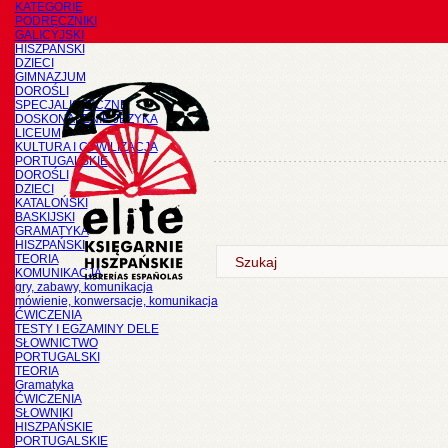
KATEGORIE
PODRĘCZNIKI
GALICYJSKI
HISZPAŃSKI
DZIECI
GIMNAZJUM
DOROŚLI
SPECJALISTYCZNE
DOSKONALENIE JĘZYKA
LICEUM
KULTURA I CYWILIZACJA
PORTUGALSKIE
DOROŚLI
DZIECI
KATALOŃSKI
BASKIJSKI
GRAMATYKA
HISZPAŃSKI
TEORIA
KOMUNIKACJA
gry, zabawy, komunikacja
mówienie, konwersacje, komunikacja
ĆWICZENIA
TESTY I EGZAMINY DELE
SŁOWNICTWO
PORTUGALSKI
TEORIA
Gramatyka
ĆWICZENIA
SŁOWNIKI
HISZPAŃSKIE
PORTUGALSKIE