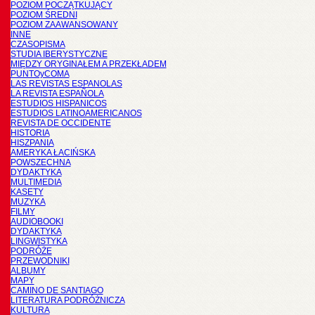
POZIOM POCZĄTKUJĄCY
POZIOM ŚREDNI
POZIOM ZAAWANSOWANY
INNE
CZASOPISMA
STUDIA IBERYSTYCZNE
MIĘDZY ORYGINAŁEM A PRZEKŁADEM
PUNTOyCOMA
LAS REVISTAS ESPANOLAS
LA REVISTA ESPAÑOLA
ESTUDIOS HISPANICOS
ESTUDIOS LATINOAMERICANOS
REVISTA DE OCCIDENTE
HISTORIA
HISZPANIA
AMERYKA ŁACIŃSKA
POWSZECHNA
DYDAKTYKA
MULTIMEDIA
KASETY
MUZYKA
FILMY
AUDIOBOOKI
DYDAKTYKA
LINGWISTYKA
PODRÓŻE
PRZEWODNIKI
ALBUMY
MAPY
CAMINO DE SANTIAGO
LITERATURA PODRÓŻNICZA
KULTURA