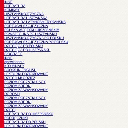
INNE
LITERATURA
KOMIKSY
HISZPAŃSKOJĘZYCZNA
LITERATURA HISZPANSKA
LITERATURA LATYNOAMERYKAŃSKA
PORTUGALSKOJĘZYCZNA
POLSKA W JĘZYKU HISZPAŃSKIM
POWSZECHNA PO HISZPAŃSKU
HISZPAŃSKOJĘZYCZNA PO POLSKU
PORTUGALSKOJĘZYCZNA PO POLSKU
DZIECIĘCA PO POLSKU
DZIECIĘCA PO HISZPAŃSKU
BIOGRAFIE
INNE
opowiadania
KRYMINAŁY
BOOKS IN ENGLISH
LEKTURKI POZIOMOWANE
DZIECI I MŁODZIEŻ
POZIOM POCZĄTKUJĄCY
POZIOM ŚREDNI
POZIOM ZAAWANSOWANY
DOROŚLI
POZIOM POCZĄTKUJĄCY
POZIOM ŚREDNI
POZIOM ZAAWANSOWANY
DZIECI
LITERATURA PO HISZPAŃSKU
PODRĘCZNIKI
LITERATURA PO POLSKU
LEKTURKI POZIOMOWANE