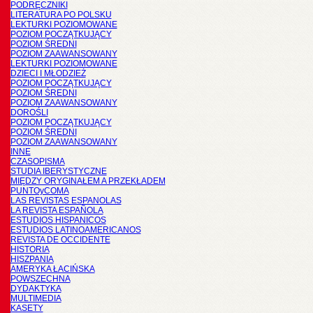
PODRĘCZNIKI
LITERATURA PO POLSKU
LEKTURKI POZIOMOWANE
POZIOM POCZĄTKUJĄCY
POZIOM ŚREDNI
POZIOM ZAAWANSOWANY
LEKTURKI POZIOMOWANE
DZIECI I MŁODZIEŻ
POZIOM POCZĄTKUJĄCY
POZIOM ŚREDNI
POZIOM ZAAWANSOWANY
DOROŚLI
POZIOM POCZĄTKUJĄCY
POZIOM ŚREDNI
POZIOM ZAAWANSOWANY
INNE
CZASOPISMA
STUDIA IBERYSTYCZNE
MIĘDZY ORYGINAŁEM A PRZEKŁADEM
PUNTOyCOMA
LAS REVISTAS ESPANOLAS
LA REVISTA ESPAÑOLA
ESTUDIOS HISPANICOS
ESTUDIOS LATINOAMERICANOS
REVISTA DE OCCIDENTE
HISTORIA
HISZPANIA
AMERYKA ŁACIŃSKA
POWSZECHNA
DYDAKTYKA
MULTIMEDIA
KASETY