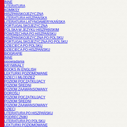
INNE
LITERATURA
KOMIKSY
HISZPAŃSKOJĘZYCZNA
LITERATURA HISZPANSKA
LITERATURA LATYNOAMERYKAŃSKA
PORTUGALSKOJĘZYCZNA
POLSKA W JĘZYKU HISZPAŃSKIM
POWSZECHNA PO HISZPAŃSKU
HISZPAŃSKOJĘZYCZNA PO POLSKU
PORTUGALSKOJĘZYCZNA PO POLSKU
DZIECIĘCA PO POLSKU
DZIECIĘCA PO HISZPAŃSKU
BIOGRAFIE
INNE
opowiadania
KRYMINAŁY
BOOKS IN ENGLISH
LEKTURKI POZIOMOWANE
DZIECI I MŁODZIEŻ
POZIOM POCZĄTKUJĄCY
POZIOM ŚREDNI
POZIOM ZAAWANSOWANY
DOROŚLI
POZIOM POCZĄTKUJĄCY
POZIOM ŚREDNI
POZIOM ZAAWANSOWANY
DZIECI
LITERATURA PO HISZPAŃSKU
PODRĘCZNIKI
LITERATURA PO POLSKU
LEKTURKI POZIOMOWANE