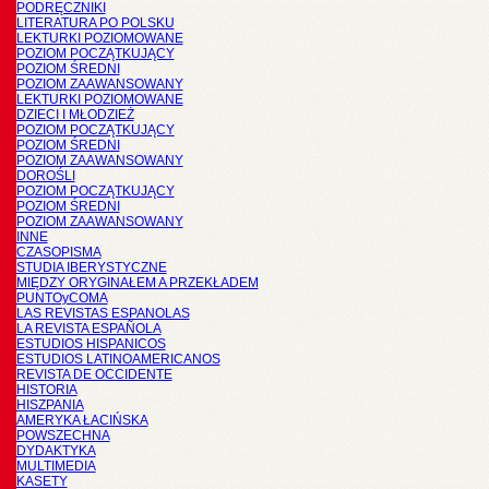
PODRĘCZNIKI
LITERATURA PO POLSKU
LEKTURKI POZIOMOWANE
POZIOM POCZĄTKUJĄCY
POZIOM ŚREDNI
POZIOM ZAAWANSOWANY
LEKTURKI POZIOMOWANE
DZIECI I MŁODZIEŻ
POZIOM POCZĄTKUJĄCY
POZIOM ŚREDNI
POZIOM ZAAWANSOWANY
DOROŚLI
POZIOM POCZĄTKUJĄCY
POZIOM ŚREDNI
POZIOM ZAAWANSOWANY
INNE
CZASOPISMA
STUDIA IBERYSTYCZNE
MIĘDZY ORYGINAŁEM A PRZEKŁADEM
PUNTOyCOMA
LAS REVISTAS ESPANOLAS
LA REVISTA ESPAÑOLA
ESTUDIOS HISPANICOS
ESTUDIOS LATINOAMERICANOS
REVISTA DE OCCIDENTE
HISTORIA
HISZPANIA
AMERYKA ŁACIŃSKA
POWSZECHNA
DYDAKTYKA
MULTIMEDIA
KASETY