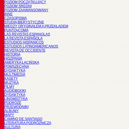
POZIOM POCZĄTKUJĄCY
POZIOM ŚREDNI
POZIOM ZAAWANSOWANY
INNE
CZASOPISMA
STUDIA IBERYSTYCZNE
MIĘDZY ORYGINAŁEM A PRZEKŁADEM
PUNTOyCOMA
LAS REVISTAS ESPANOLAS
LA REVISTA ESPAÑOLA
ESTUDIOS HISPANICOS
ESTUDIOS LATINOAMERICANOS
REVISTA DE OCCIDENTE
HISTORIA
HISZPANIA
AMERYKA ŁACIŃSKA
POWSZECHNA
DYDAKTYKA
MULTIMEDIA
KASETY
MUZYKA
FILMY
AUDIOBOOKI
DYDAKTYKA
LINGWISTYKA
PODRÓŻE
PRZEWODNIKI
ALBUMY
MAPY
CAMINO DE SANTIAGO
LITERATURA PODRÓŻNICZA
KULTURA