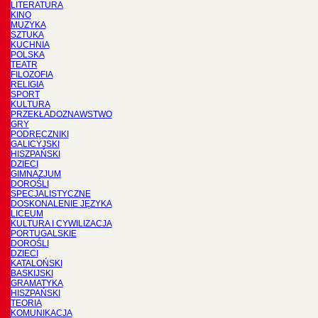
LITERATURA
KINO
MUZYKA
SZTUKA
KUCHNIA
POLSKA
TEATR
FILOZOFIA
RELIGIA
SPORT
KULTURA
PRZEKŁADOZNAWSTWO
GRY
PODRĘCZNIKI
GALICYJSKI
HISZPAŃSKI
DZIECI
GIMNAZJUM
DOROŚLI
SPECJALISTYCZNE
DOSKONALENIE JĘZYKA
LICEUM
KULTURA I CYWILIZACJA
PORTUGALSKIE
DOROŚLI
DZIECI
KATALOŃSKI
BASKIJSKI
GRAMATYKA
HISZPAŃSKI
TEORIA
KOMUNIKACJA