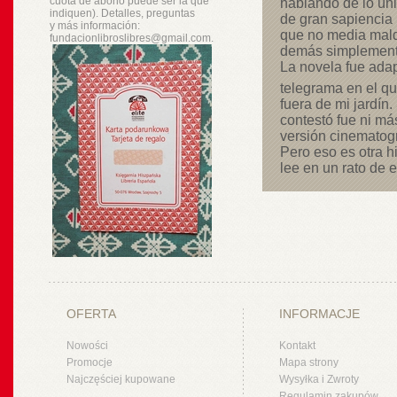
cuota de abono puede ser la que
hablando de lo úni
indiquen). Detalles, preguntas
de gran sapiencia
y
más
información:
que no media mald
fundacionlibroslibres@gmail.com.
demás simplemente
La novela fue adap
telegrama en el qu
fuera de mi jardín
contestó fue ni má
versión cinematogr
Pero eso es otra hi
lee en un rato de 
OFERTA
INFORMACJE
Nowości
Kontakt
Promocje
Mapa strony
Najczęściej kupowane
Wysyłka i Zwroty
Regulamin zakupów