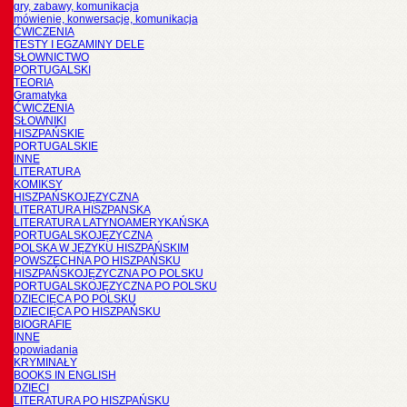
gry, zabawy, komunikacja
mówienie, konwersacje, komunikacja
ĆWICZENIA
TESTY I EGZAMINY DELE
SŁOWNICTWO
PORTUGALSKI
TEORIA
Gramatyka
ĆWICZENIA
SŁOWNIKI
HISZPAŃSKIE
PORTUGALSKIE
INNE
LITERATURA
KOMIKSY
HISZPAŃSKOJĘZYCZNA
LITERATURA HISZPANSKA
LITERATURA LATYNOAMERYKAŃSKA
PORTUGALSKOJĘZYCZNA
POLSKA W JĘZYKU HISZPAŃSKIM
POWSZECHNA PO HISZPAŃSKU
HISZPAŃSKOJĘZYCZNA PO POLSKU
PORTUGALSKOJĘZYCZNA PO POLSKU
DZIECIĘCA PO POLSKU
DZIECIĘCA PO HISZPAŃSKU
BIOGRAFIE
INNE
opowiadania
KRYMINAŁY
BOOKS IN ENGLISH
DZIECI
LITERATURA PO HISZPAŃSKU