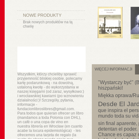
NOWE PRODUKTY
Brak nowych produktów na tą
chwilę
WIĘCEJ INFORMACJI
Wszystkim, którzy chcieliby sprawić
przyjemność bliskiej osobie, polecamy
"Wystarczy być" (B
kartę podarunkową - na dowolną,
ustaloną kwotę - do wykorzystania w
hiszpański!
naszej księgarni (od zaraz, wysyłkowo:)
Miękka oprawa/Rus
i wrocławskiej kawiarni (po wznowieniu
działalności:)! Szczegóły, pytania,
Desde El Jar
informacje -
fundacionlibroslibres@gmail.com.
que inspira el per
Para todos que quieran ofrecer un libro
mundo toda su vida
(mandamos a toda Polonia con DHL),
un
café o
una copa de vino en
sin final aparente,
nuestra
librería
en Wrocław (en cuanto
detentan el poder.
acabe la locura epidemiológica) - les
Chance es capaz no
ofrecemos una tarjeta de regalo (la