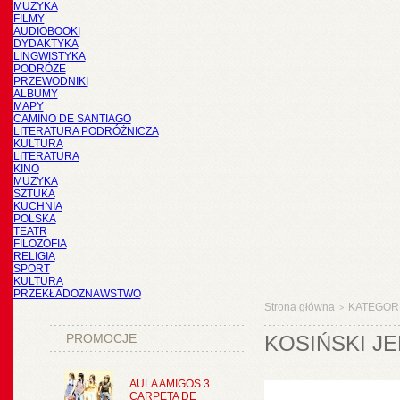
MUZYKA
FILMY
AUDIOBOOKI
DYDAKTYKA
LINGWISTYKA
PODRÓŻE
PRZEWODNIKI
ALBUMY
MAPY
CAMINO DE SANTIAGO
LITERATURA PODRÓŻNICZA
KULTURA
LITERATURA
KINO
MUZYKA
SZTUKA
KUCHNIA
POLSKA
TEATR
FILOZOFIA
RELIGIA
SPORT
KULTURA
PRZEKŁADOZNAWSTWO
Strona główna
KATEGOR
>
PROMOCJE
KOSIŃSKI JE
AULA AMIGOS 3
CARPETA DE