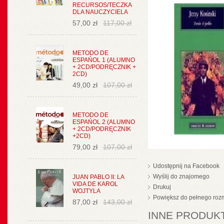
RECURSOS/TECZKA
DLA NAUCZYCIELA
57,00 zł
117,00 zł
METODO DE
ESPAŃOL 1 (ALUMNO
+ 2CD/PODRĘCZNIK +
2CD)
49,00 zł
107,00 zł
METODO DE
ESPAŃOL 2 (ALUMNO
+ 2CD/PODRĘCZNIK
+2CD)
79,00 zł
107,00 zł
Udostępnij na Facebook
Wyślij do znajomego
JUAN PABLO II: LA
VIDA DE KAROL
Drukuj
WOJTYLA
Powiększ do pełnego roz
87,00 zł
143,00 zł
INNE PRODUKT