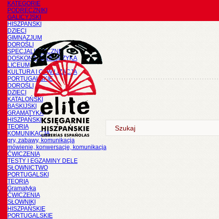
KATEGORIE
PODRĘCZNIKI
GALICYJSKI
HISZPAŃSKI
DZIECI
GIMNAZJUM
DOROŚLI
SPECJALISTYCZNE
DOSKONALENIE JĘZYKA
LICEUM
KULTURA I CYWILIZACJA
PORTUGALSKIE
DOROŚLI
DZIECI
KATALOŃSKI
BASKIJSKI
GRAMATYKA
HISZPAŃSKI
TEORIA
KOMUNIKACJA
gry, zabawy, komunikacja
mówienie, konwersacje, komunikacja
ĆWICZENIA
TESTY I EGZAMINY DELE
SŁOWNICTWO
PORTUGALSKI
TEORIA
Gramatyka
ĆWICZENIA
SŁOWNIKI
HISZPAŃSKIE
PORTUGALSKIE