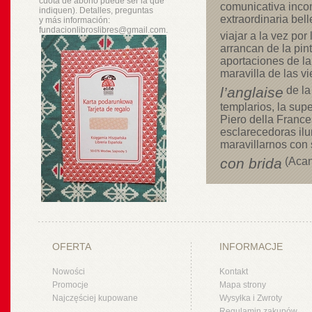
cuota de abono puede ser la que
comunicativa inco
indiquen). Detalles, preguntas
extraordinaria bell
y
más
información:
fundacionlibroslibres@gmail.com.
viajar a la vez por
arrancan de la pint
aportaciones de l
maravilla de las vi
l’anglaise
de la
templarios, la sup
Piero della France
esclarecedoras ilu
maravillarnos con 
con brida
(Acan
OFERTA
INFORMACJE
Nowości
Kontakt
Promocje
Mapa strony
Najczęściej kupowane
Wysyłka i Zwroty
Regulamin zakupów