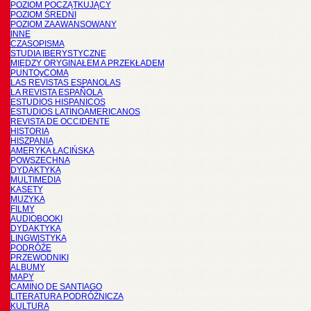
POZIOM POCZĄTKUJĄCY
POZIOM ŚREDNI
POZIOM ZAAWANSOWANY
INNE
CZASOPISMA
STUDIA IBERYSTYCZNE
MIĘDZY ORYGINAŁEM A PRZEKŁADEM
PUNTOyCOMA
LAS REVISTAS ESPANOLAS
LA REVISTA ESPAÑOLA
ESTUDIOS HISPANICOS
ESTUDIOS LATINOAMERICANOS
REVISTA DE OCCIDENTE
HISTORIA
HISZPANIA
AMERYKA ŁACIŃSKA
POWSZECHNA
DYDAKTYKA
MULTIMEDIA
KASETY
MUZYKA
FILMY
AUDIOBOOKI
DYDAKTYKA
LINGWISTYKA
PODRÓŻE
PRZEWODNIKI
ALBUMY
MAPY
CAMINO DE SANTIAGO
LITERATURA PODRÓŻNICZA
KULTURA