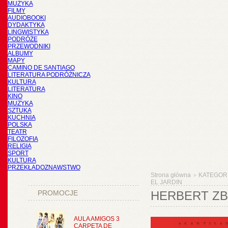
MUZYKA
FILMY
AUDIOBOOKI
DYDAKTYKA
LINGWISTYKA
PODRÓŻE
PRZEWODNIKI
ALBUMY
MAPY
CAMINO DE SANTIAGO
LITERATURA PODRÓŻNICZA
KULTURA
LITERATURA
KINO
MUZYKA
SZTUKA
KUCHNIA
POLSKA
TEATR
FILOZOFIA
RELIGIA
SPORT
KULTURA
PRZEKŁADOZNAWSTWO
Strona główna
KATEGOR
>
EL JARDIN
PROMOCJE
HERBERT ZB
AULA AMIGOS 3
CARPETA DE