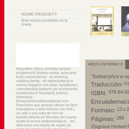
NOWE PRODUKTY
Brak nowych produktów na tą
chwilę
WIĘCEJ INFORMACJI
Wszystkim, którzy chcieliby sprawić
przyjemność bliskiej osobie, polecamy
"Barbarzyńca w ogr
kartę podarunkową - na dowolną,
ustaloną kwotę - do wykorzystania w
Traducción
: X
naszej księgarni (od zaraz, wysyłkowo:)
i wrocławskiej kawiarni (po wznowieniu
ISBN:
978-84-9
działalności:)! Szczegóły, pytania,
informacje -
Encuadernaci
fundacionlibroslibres@gmail.com.
Para todos que quieran ofrecer un libro
Formato:
13 x 
(mandamos a toda Polonia con DHL),
un
café o
una copa de vino en
nuestra
librería
en Wrocław (en cuanto
Páginas:
288
acabe la locura epidemiológica) - les
ofrecemos una tarjeta de regalo (la
Zbigniew Herbert 