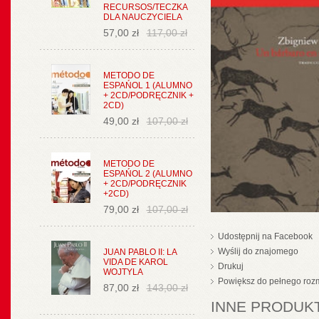
RECURSOS/TECZKA
DLA NAUCZYCIELA
57,00 zł
117,00 zł
METODO DE
ESPAŃOL 1 (ALUMNO
+ 2CD/PODRĘCZNIK +
2CD)
49,00 zł
107,00 zł
METODO DE
ESPAŃOL 2 (ALUMNO
+ 2CD/PODRĘCZNIK
+2CD)
79,00 zł
107,00 zł
Udostępnij na Facebook
Wyślij do znajomego
JUAN PABLO II: LA
VIDA DE KAROL
Drukuj
WOJTYLA
Powiększ do pełnego roz
87,00 zł
143,00 zł
INNE PRODUKT