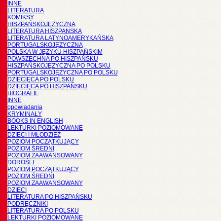
INNE
LITERATURA
KOMIKSY
HISZPAŃSKOJĘZYCZNA
LITERATURA HISZPANSKA
LITERATURA LATYNOAMERYKAŃSKA
PORTUGALSKOJĘZYCZNA
POLSKA W JĘZYKU HISZPAŃSKIM
POWSZECHNA PO HISZPAŃSKU
HISZPAŃSKOJĘZYCZNA PO POLSKU
PORTUGALSKOJĘZYCZNA PO POLSKU
DZIECIĘCA PO POLSKU
DZIECIĘCA PO HISZPAŃSKU
BIOGRAFIE
INNE
opowiadania
KRYMINAŁY
BOOKS IN ENGLISH
LEKTURKI POZIOMOWANE
DZIECI I MŁODZIEŻ
POZIOM POCZĄTKUJĄCY
POZIOM ŚREDNI
POZIOM ZAAWANSOWANY
DOROŚLI
POZIOM POCZĄTKUJĄCY
POZIOM ŚREDNI
POZIOM ZAAWANSOWANY
DZIECI
LITERATURA PO HISZPAŃSKU
PODRĘCZNIKI
LITERATURA PO POLSKU
LEKTURKI POZIOMOWANE