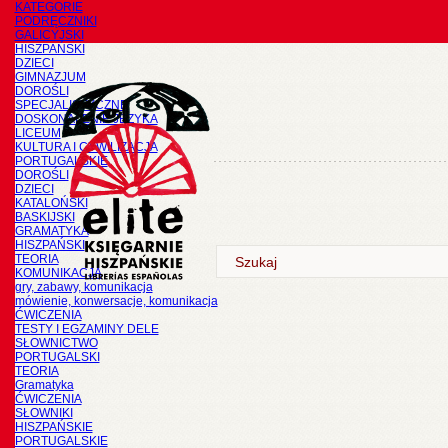
KATEGORIE
PODRĘCZNIKI
GALICYJSKI
HISZPAŃSKI
DZIECI
GIMNAZJUM
DOROŚLI
SPECJALISTYCZNE
DOSKONALENIE JĘZYKA
LICEUM
KULTURA I CYWILIZACJA
PORTUGALSKIE
DOROŚLI
DZIECI
KATALOŃSKI
BASKIJSKI
GRAMATYKA
HISZPAŃSKI
TEORIA
KOMUNIKACJA
gry, zabawy, komunikacja
mówienie, konwersacje, komunikacja
ĆWICZENIA
TESTY I EGZAMINY DELE
SŁOWNICTWO
PORTUGALSKI
TEORIA
Gramatyka
ĆWICZENIA
SŁOWNIKI
HISZPAŃSKIE
PORTUGALSKIE