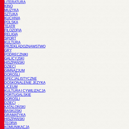
LITERATURA
KINO
MUZYKA
SZTUKA
KUCHNIA
POLSKA
TEATR
FILOZOFIA
RELIGIA
SPORT
KULTURA
PRZEKŁADOZNAWSTWO
GRY
PODRĘCZNIKI
GALICYJSKI
HISZPAŃSKI
DZIECI
GIMNAZJUM
DOROŚLI
SPECJALISTYCZNE
DOSKONALENIE JĘZYKA
LICEUM
KULTURA I CYWILIZACJA
PORTUGALSKIE
DOROŚLI
DZIECI
KATALOŃSKI
BASKIJSKI
GRAMATYKA
HISZPAŃSKI
TEORIA
KOMUNIKACJA