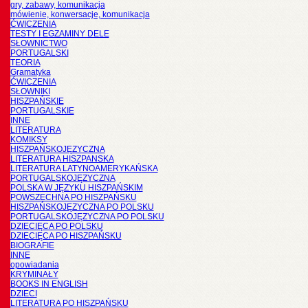
gry, zabawy, komunikacja
mówienie, konwersacje, komunikacja
ĆWICZENIA
TESTY I EGZAMINY DELE
SŁOWNICTWO
PORTUGALSKI
TEORIA
Gramatyka
ĆWICZENIA
SŁOWNIKI
HISZPAŃSKIE
PORTUGALSKIE
INNE
LITERATURA
KOMIKSY
HISZPAŃSKOJĘZYCZNA
LITERATURA HISZPANSKA
LITERATURA LATYNOAMERYKAŃSKA
PORTUGALSKOJĘZYCZNA
POLSKA W JĘZYKU HISZPAŃSKIM
POWSZECHNA PO HISZPAŃSKU
HISZPAŃSKOJĘZYCZNA PO POLSKU
PORTUGALSKOJĘZYCZNA PO POLSKU
DZIECIĘCA PO POLSKU
DZIECIĘCA PO HISZPAŃSKU
BIOGRAFIE
INNE
opowiadania
KRYMINAŁY
BOOKS IN ENGLISH
DZIECI
LITERATURA PO HISZPAŃSKU