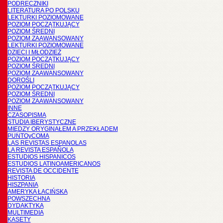
PODRĘCZNIKI
LITERATURA PO POLSKU
LEKTURKI POZIOMOWANE
POZIOM POCZĄTKUJĄCY
POZIOM ŚREDNI
POZIOM ZAAWANSOWANY
LEKTURKI POZIOMOWANE
DZIECI I MŁODZIEŻ
POZIOM POCZĄTKUJĄCY
POZIOM ŚREDNI
POZIOM ZAAWANSOWANY
DOROŚLI
POZIOM POCZĄTKUJĄCY
POZIOM ŚREDNI
POZIOM ZAAWANSOWANY
INNE
CZASOPISMA
STUDIA IBERYSTYCZNE
MIĘDZY ORYGINAŁEM A PRZEKŁADEM
PUNTOyCOMA
LAS REVISTAS ESPANOLAS
LA REVISTA ESPAÑOLA
ESTUDIOS HISPANICOS
ESTUDIOS LATINOAMERICANOS
REVISTA DE OCCIDENTE
HISTORIA
HISZPANIA
AMERYKA ŁACIŃSKA
POWSZECHNA
DYDAKTYKA
MULTIMEDIA
KASETY