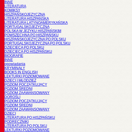
INNE
LITERATURA
KOMIKSY
HISZPAŃSKOJĘZYCZNA
LITERATURA HISZPANSKA
LITERATURA LATYNOAMERYKAŃSKA
PORTUGALSKOJĘZYCZNA
POLSKA W JĘZYKU HISZPAŃSKIM
POWSZECHNA PO HISZPAŃSKU
HISZPAŃSKOJĘZYCZNA PO POLSKU
PORTUGALSKOJĘZYCZNA PO POLSKU
DZIECIĘCA PO POLSKU
DZIECIĘCA PO HISZPAŃSKU
BIOGRAFIE
INNE
opowiadania
KRYMINAŁY
BOOKS IN ENGLISH
LEKTURKI POZIOMOWANE
DZIECI I MŁODZIEŻ
POZIOM POCZĄTKUJĄCY
POZIOM ŚREDNI
POZIOM ZAAWANSOWANY
DOROŚLI
POZIOM POCZĄTKUJĄCY
POZIOM ŚREDNI
POZIOM ZAAWANSOWANY
DZIECI
LITERATURA PO HISZPAŃSKU
PODRĘCZNIKI
LITERATURA PO POLSKU
LEKTURKI POZIOMOWANE