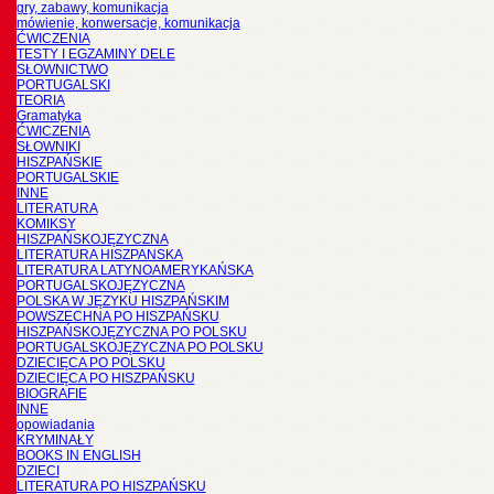
gry, zabawy, komunikacja
mówienie, konwersacje, komunikacja
ĆWICZENIA
TESTY I EGZAMINY DELE
SŁOWNICTWO
PORTUGALSKI
TEORIA
Gramatyka
ĆWICZENIA
SŁOWNIKI
HISZPAŃSKIE
PORTUGALSKIE
INNE
LITERATURA
KOMIKSY
HISZPAŃSKOJĘZYCZNA
LITERATURA HISZPANSKA
LITERATURA LATYNOAMERYKAŃSKA
PORTUGALSKOJĘZYCZNA
POLSKA W JĘZYKU HISZPAŃSKIM
POWSZECHNA PO HISZPAŃSKU
HISZPAŃSKOJĘZYCZNA PO POLSKU
PORTUGALSKOJĘZYCZNA PO POLSKU
DZIECIĘCA PO POLSKU
DZIECIĘCA PO HISZPAŃSKU
BIOGRAFIE
INNE
opowiadania
KRYMINAŁY
BOOKS IN ENGLISH
DZIECI
LITERATURA PO HISZPAŃSKU