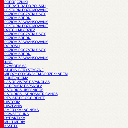
PODRĘCZNIKI
LITERATURA PO POLSKU
LEKTURKI POZIOMOWANE
POZIOM POCZĄTKUJĄCY
POZIOM ŚREDNI
POZIOM ZAAWANSOWANY
LEKTURKI POZIOMOWANE
DZIECI I MŁODZIEŻ
POZIOM POCZĄTKUJĄCY
POZIOM ŚREDNI
POZIOM ZAAWANSOWANY
DOROŚLI
POZIOM POCZĄTKUJĄCY
POZIOM ŚREDNI
POZIOM ZAAWANSOWANY
INNE
CZASOPISMA
STUDIA IBERYSTYCZNE
MIĘDZY ORYGINAŁEM A PRZEKŁADEM
PUNTOyCOMA
LAS REVISTAS ESPANOLAS
LA REVISTA ESPAÑOLA
ESTUDIOS HISPANICOS
ESTUDIOS LATINOAMERICANOS
REVISTA DE OCCIDENTE
HISTORIA
HISZPANIA
AMERYKA ŁACIŃSKA
POWSZECHNA
DYDAKTYKA
MULTIMEDIA
KASETY