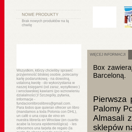
NOWE PRODUKTY
Brak nowych produktów na tą
chwilę
WIĘCEJ INFORMACJI
Box zawieraj
Wszystkim, którzy chcieliby sprawić
Barceloną.
przyjemność bliskiej osobie, polecamy
kartę podarunkową - na dowolną,
ustaloną kwotę - do wykorzystania w
naszej księgarni (od zaraz, wysyłkowo:)
i wrocławskiej kawiarni (po wznowieniu
działalności:)! Szczegóły, pytania,
Pierwsza 
informacje -
fundacionlibroslibres@gmail.com.
Palomy Po
Para todos que quieran ofrecer un libro
(mandamos a toda Polonia con DHL),
Almasali z
un
café o
una copa de vino en
nuestra
librería
en Wrocław (en cuanto
acabe la locura epidemiológica) - les
sklepów n
ofrecemos una tarjeta de regalo (la