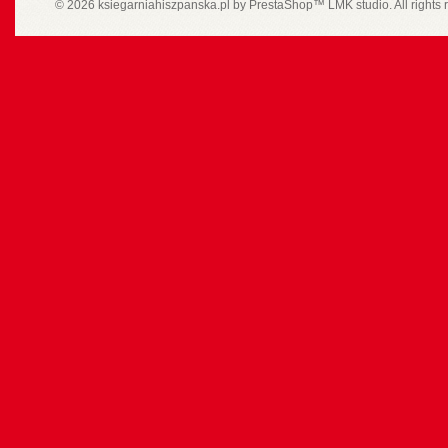
© 2026 ksiegarniahiszpanska.pl by
PrestaShop
™
LMK studio
. All rights