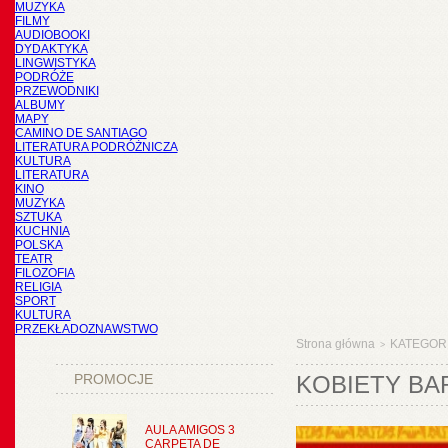
MUZYKA
FILMY
AUDIOBOOKI
DYDAKTYKA
LINGWISTYKA
PODRÓŻE
PRZEWODNIKI
ALBUMY
MAPY
CAMINO DE SANTIAGO
LITERATURA PODRÓŻNICZA
KULTURA
LITERATURA
KINO
MUZYKA
SZTUKA
KUCHNIA
POLSKA
TEATR
FILOZOFIA
RELIGIA
SPORT
KULTURA
PRZEKŁADOZNAWSTWO
Strona główna
KATEGOR
>
PROMOCJE
KOBIETY BA
AULA AMIGOS 3
CARPETA DE