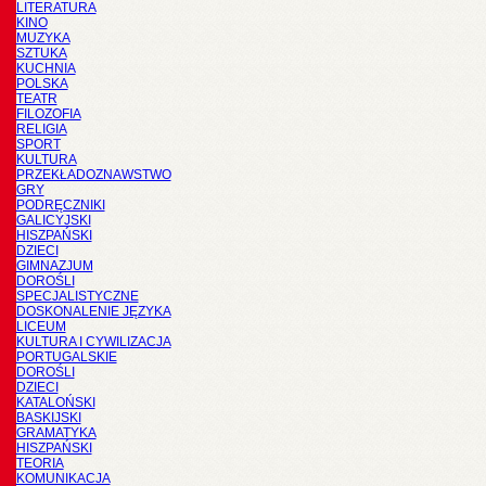
LITERATURA
KINO
MUZYKA
SZTUKA
KUCHNIA
POLSKA
TEATR
FILOZOFIA
RELIGIA
SPORT
KULTURA
PRZEKŁADOZNAWSTWO
GRY
PODRĘCZNIKI
GALICYJSKI
HISZPAŃSKI
DZIECI
GIMNAZJUM
DOROŚLI
SPECJALISTYCZNE
DOSKONALENIE JĘZYKA
LICEUM
KULTURA I CYWILIZACJA
PORTUGALSKIE
DOROŚLI
DZIECI
KATALOŃSKI
BASKIJSKI
GRAMATYKA
HISZPAŃSKI
TEORIA
KOMUNIKACJA