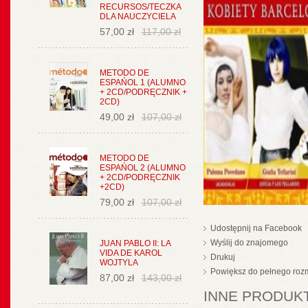
RECURSOS/TECZKA
DLA NAUCZYCIELA
57,00 zł
117,00 zł
METODO DE
ESPAŃOL 1 (ALUMNO
+ 2CD/PODRĘCZNIK +
2CD)
49,00 zł
107,00 zł
METODO DE
ESPAŃOL 2 (ALUMNO
+ 2CD/PODRĘCZNIK
+2CD)
79,00 zł
107,00 zł
Udostępnij na Facebook
Wyślij do znajomego
JUAN PABLO II: LA
VIDA DE KAROL
Drukuj
WOJTYLA
Powiększ do pełnego roz
87,00 zł
143,00 zł
INNE PRODUKT