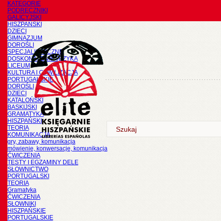
KATEGORIE
PODRĘCZNIKI
GALICYJSKI
HISZPAŃSKI
DZIECI
GIMNAZJUM
DOROŚLI
SPECJALISTYCZNE
DOSKONALENIE JĘZYKA
LICEUM
KULTURA I CYWILIZACJA
PORTUGALSKIE
DOROŚLI
DZIECI
KATALOŃSKI
BASKIJSKI
GRAMATYKA
HISZPAŃSKI
TEORIA
KOMUNIKACJA
gry, zabawy, komunikacja
mówienie, konwersacje, komunikacja
ĆWICZENIA
TESTY I EGZAMINY DELE
SŁOWNICTWO
PORTUGALSKI
TEORIA
Gramatyka
ĆWICZENIA
SŁOWNIKI
HISZPAŃSKIE
PORTUGALSKIE