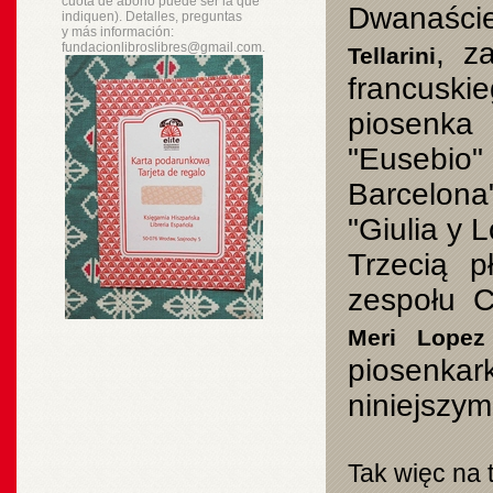
cuota de abono puede ser la que
Dwanaście 
indiquen). Detalles, preguntas
y
más
información:
, z
fundacionlibroslibres@gmail.com.
Tellarini
francuski
piosenka
"Eusebio"
Barcelona
"Giulia y L
Trzecią p
zespołu C
Meri Lopez
piosenkar
niniejszym
Tak więc na t