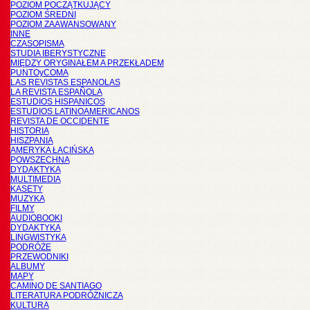
POZIOM POCZĄTKUJĄCY
POZIOM ŚREDNI
POZIOM ZAAWANSOWANY
INNE
CZASOPISMA
STUDIA IBERYSTYCZNE
MIĘDZY ORYGINAŁEM A PRZEKŁADEM
PUNTOyCOMA
LAS REVISTAS ESPANOLAS
LA REVISTA ESPAÑOLA
ESTUDIOS HISPANICOS
ESTUDIOS LATINOAMERICANOS
REVISTA DE OCCIDENTE
HISTORIA
HISZPANIA
AMERYKA ŁACIŃSKA
POWSZECHNA
DYDAKTYKA
MULTIMEDIA
KASETY
MUZYKA
FILMY
AUDIOBOOKI
DYDAKTYKA
LINGWISTYKA
PODRÓŻE
PRZEWODNIKI
ALBUMY
MAPY
CAMINO DE SANTIAGO
LITERATURA PODRÓŻNICZA
KULTURA