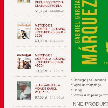
RECURSOS/TECZKA
DLA NAUCZYCIELA
57,00 zł
117,00 zł
METODO DE
ESPAŃOL 1 (ALUMNO
+ 2CD/PODRĘCZNIK +
2CD)
49,00 zł
107,00 zł
METODO DE
ESPAŃOL 2 (ALUMNO
+ 2CD/PODRĘCZNIK
+2CD)
79,00 zł
107,00 zł
Udostępnij na Facebook
Wyślij do znajomego
JUAN PABLO II: LA
VIDA DE KAROL
Drukuj
WOJTYLA
Powiększ do pełnego roz
87,00 zł
143,00 zł
INNE PRODUKT