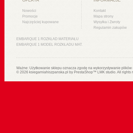
OFERTA
INFORMACJE
Nowości
Kontakt
Promocje
Mapa strony
Najczęściej kupowane
Wysyłka i Zwroty
Regulamin zakupów
EMBARQUE 1 ROZKŁAD MATERIAŁU
EMBARQUE 1 MODEL ROZKŁADU MAT.
Ważne: Użytkowanie sklepu oznacza zgodę na wykorzystywanie plików 
© 2026 ksiegarniahiszpanska.pl by
PrestaShop
™
LMK studio
. All rights