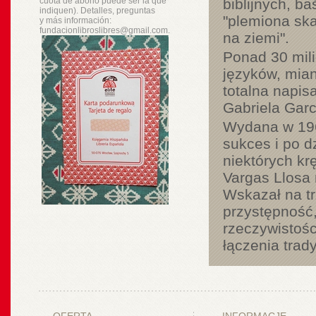
cuota de abono puede ser la que
biblijnych, b
indiquen). Detalles, preguntas
"plemiona ska
y
más
información:
fundacionlibroslibres@gmail.com.
na ziemi".
Ponad 30 mil
języków, mian
totalna napis
Gabriela Gar
Wydana w 1967
sukces i po d
niektórych kr
Vargas Llosa 
Wskazał na trz
przystępność,
rzeczywistośc
łączenia trad