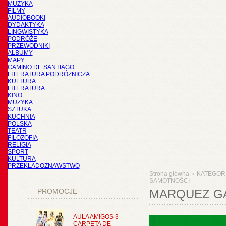
MUZYKA
FILMY
AUDIOBOOKI
DYDAKTYKA
LINGWISTYKA
PODRÓŻE
PRZEWODNIKI
ALBUMY
MAPY
CAMINO DE SANTIAGO
LITERATURA PODRÓŻNICZA
KULTURA
LITERATURA
KINO
MUZYKA
SZTUKA
KUCHNIA
POLSKA
TEATR
FILOZOFIA
RELIGIA
SPORT
KULTURA
PRZEKŁADOZNAWSTWO
Strona główna
KATEGOR
>
SAMOTNOŚCI
PROMOCJE
MARQUEZ GA
AULA AMIGOS 3
CARPETA DE