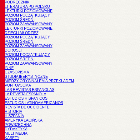
PODRĘCZNIKI
LITERATURA PO POLSKU
LEKTURKI POZIOMOWANE
POZIOM POCZĄTKUJĄCY
POZIOM ŚREDNI
POZIOM ZAAWANSOWANY
LEKTURKI POZIOMOWANE
DZIECI I MŁODZIEŻ
POZIOM POCZĄTKUJĄCY
POZIOM ŚREDNI
POZIOM ZAAWANSOWANY
DOROŚLI
POZIOM POCZĄTKUJĄCY
POZIOM ŚREDNI
POZIOM ZAAWANSOWANY
INNE
CZASOPISMA
STUDIA IBERYSTYCZNE
MIĘDZY ORYGINAŁEM A PRZEKŁADEM
PUNTOyCOMA
LAS REVISTAS ESPANOLAS
LA REVISTA ESPAÑOLA
ESTUDIOS HISPANICOS
ESTUDIOS LATINOAMERICANOS
REVISTA DE OCCIDENTE
HISTORIA
HISZPANIA
AMERYKA ŁACIŃSKA
POWSZECHNA
DYDAKTYKA
MULTIMEDIA
KASETY