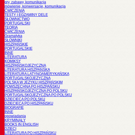
gry, zabawy, komunikacja
mówienie, konwersacje, komunikacja
ĆWICZENIA
TESTY I EGZAMINY DELE
SŁOWNICTWO
PORTUGALSKI
TEORIA
ĆWICZENIA
Gramatyka
SŁOWNIKI
HISZPAŃSKIE
PORTUGALSKIE
INNE
LITERATURA
KOMIKSY
HISZPAŃSKOJĘZYCZNA
LITERATURA HISZPANSKA
LITERATURA LATYNOAMERYKAŃSKA
PORTUGALSKOJĘZYCZNA
POLSKA W JĘZYKU HISZPAŃSKIM
POWSZECHNA PO HISZPAŃSKU
HISZPAŃSKOJĘZYCZNA PO POLSKU
PORTUGALSKOJĘZYCZNA PO POLSKU
DZIECIĘCA PO POLSKU
DZIECIĘCA PO HISZPAŃSKU
BIOGRAFIE
INNE
opowiadania
KRYMINAŁY
BOOKS IN ENGLISH
DZIECI
LITERATURA PO HISZPAŃSKU