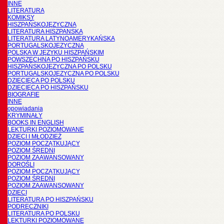
INNE
LITERATURA
KOMIKSY
HISZPAŃSKOJĘZYCZNA
LITERATURA HISZPANSKA
LITERATURA LATYNOAMERYKAŃSKA
PORTUGALSKOJĘZYCZNA
POLSKA W JĘZYKU HISZPAŃSKIM
POWSZECHNA PO HISZPAŃSKU
HISZPAŃSKOJĘZYCZNA PO POLSKU
PORTUGALSKOJĘZYCZNA PO POLSKU
DZIECIĘCA PO POLSKU
DZIECIĘCA PO HISZPAŃSKU
BIOGRAFIE
INNE
opowiadania
KRYMINAŁY
BOOKS IN ENGLISH
LEKTURKI POZIOMOWANE
DZIECI I MŁODZIEŻ
POZIOM POCZĄTKUJĄCY
POZIOM ŚREDNI
POZIOM ZAAWANSOWANY
DOROŚLI
POZIOM POCZĄTKUJĄCY
POZIOM ŚREDNI
POZIOM ZAAWANSOWANY
DZIECI
LITERATURA PO HISZPAŃSKU
PODRĘCZNIKI
LITERATURA PO POLSKU
LEKTURKI POZIOMOWANE