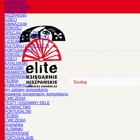
KATEGORIE
PODRĘCZNIKI
GALICYJSKI
HISZPAŃSKI
DZIECI
GIMNAZJUM
DOROŚLI
SPECJALISTYCZNE
DOSKONALENIE JĘZYKA
LICEUM
KULTURA I CYWILIZACJA
PORTUGALSKIE
DOROŚLI
DZIECI
KATALOŃSKI
BASKIJSKI
GRAMATYKA
HISZPAŃSKI
TEORIA
KOMUNIKACJA
gry, zabawy, komunikacja
mówienie, konwersacje, komunikacja
ĆWICZENIA
TESTY I EGZAMINY DELE
SŁOWNICTWO
PORTUGALSKI
TEORIA
ĆWICZENIA
Gramatyka
SŁOWNIKI
HISZPAŃSKIE
PORTUGALSKIE