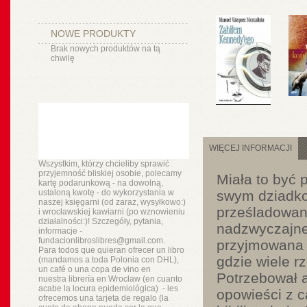
NOWE PRODUKTY
Brak nowych produktów na tą
chwilę
WIĘCEJ INFORMACJI
Wszystkim, którzy chcieliby sprawić
przyjemność bliskiej osobie, polecamy
Miała to być 
kartę podarunkową - na dowolną,
ustaloną kwotę - do wykorzystania w
swym dziadkom
naszej księgarni (od zaraz, wysyłkowo:)
prześladowane
i wrocławskiej kawiarni (po wznowieniu
działalności:)! Szczegóły, pytania,
nadzwyczajne
informacje -
fundacionlibroslibres@gmail.com.
przyjmowana b
Para todos que quieran ofrecer un libro
gdzie wiele r
(mandamos a toda Polonia con DHL),
un
café o
una copa de vino en
Potrzebował a
nuestra
librería
en Wrocław (en cuanto
acabe la locura epidemiológica) - les
opowieści z 
ofrecemos una tarjeta de regalo (la