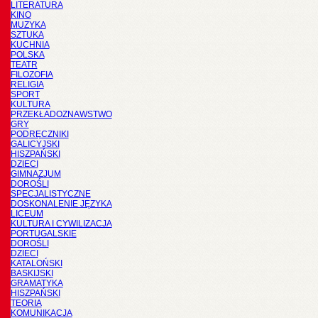
LITERATURA
KINO
MUZYKA
SZTUKA
KUCHNIA
POLSKA
TEATR
FILOZOFIA
RELIGIA
SPORT
KULTURA
PRZEKŁADOZNAWSTWO
GRY
PODRĘCZNIKI
GALICYJSKI
HISZPAŃSKI
DZIECI
GIMNAZJUM
DOROŚLI
SPECJALISTYCZNE
DOSKONALENIE JĘZYKA
LICEUM
KULTURA I CYWILIZACJA
PORTUGALSKIE
DOROŚLI
DZIECI
KATALOŃSKI
BASKIJSKI
GRAMATYKA
HISZPAŃSKI
TEORIA
KOMUNIKACJA