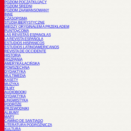
POZIOM POCZĄTKUJĄCY
POZIOM ŚREDNI
POZIOM ZAAWANSOWANY
INNE
CZASOPISMA
STUDIA IBERYSTYCZNE
MIĘDZY ORYGINAŁEM A PRZEKŁADEM
PUNTOyCOMA
LAS REVISTAS ESPANOLAS
LA REVISTA ESPAÑOLA
ESTUDIOS HISPANICOS
ESTUDIOS LATINOAMERICANOS
REVISTA DE OCCIDENTE
HISTORIA
HISZPANIA
AMERYKA ŁACIŃSKA
POWSZECHNA
DYDAKTYKA
MULTIMEDIA
KASETY
MUZYKA
FILMY
AUDIOBOOKI
DYDAKTYKA
LINGWISTYKA
PODRÓŻE
PRZEWODNIKI
ALBUMY
MAPY
CAMINO DE SANTIAGO
LITERATURA PODRÓŻNICZA
KULTURA