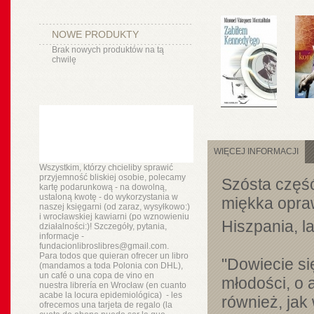
NOWE PRODUKTY
Brak nowych produktów na tą
chwilę
WIĘCEJ INFORMACJI
Wszystkim, którzy chcieliby sprawić
przyjemność bliskiej osobie, polecamy
Szósta część 
kartę podarunkową - na dowolną,
ustaloną kwotę - do wykorzystania w
miękka opra
naszej księgarni (od zaraz, wysyłkowo:)
i wrocławskiej kawiarni (po wznowieniu
Hiszpania, la
działalności:)! Szczegóły, pytania,
informacje -
fundacionlibroslibres@gmail.com.
Para todos que quieran ofrecer un libro
"Dowiecie si
(mandamos a toda Polonia con DHL),
un
café o
una copa de vino en
młodości, o 
nuestra
librería
en Wrocław (en cuanto
acabe la locura epidemiológica) - les
również, jak
ofrecemos una tarjeta de regalo (la