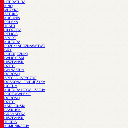
LITERATURA
KINO
MUZYKA
SZTUKA
KUCHNIA
POLSKA
TEATR
FILOZOFIA
RELIGIA
SPORT
KULTURA
PRZEKŁADOZNAWSTWO
GRY
PODRĘCZNIKI
GALICYJSKI
HISZPAŃSKI
DZIECI
GIMNAZJUM
DOROŚLI
SPECJALISTYCZNE
DOSKONALENIE JĘZYKA
LICEUM
KULTURA I CYWILIZACJA
PORTUGALSKIE
DOROŚLI
DZIECI
KATALOŃSKI
BASKIJSKI
GRAMATYKA
HISZPAŃSKI
TEORIA
KOMUNIKACJA