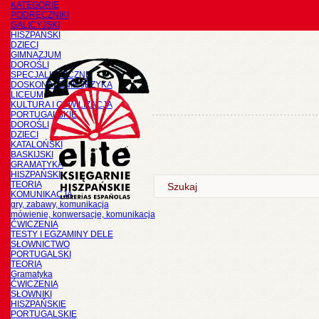
KATEGORIE
PODRĘCZNIKI
GALICYJSKI
HISZPAŃSKI
DZIECI
GIMNAZJUM
DOROŚLI
SPECJALISTYCZNE
DOSKONALENIE JĘZYKA
LICEUM
KULTURA I CYWILIZACJA
PORTUGALSKIE
DOROŚLI
DZIECI
KATALOŃSKI
BASKIJSKI
GRAMATYKA
HISZPAŃSKI
TEORIA
KOMUNIKACJA
gry, zabawy, komunikacja
mówienie, konwersacje, komunikacja
ĆWICZENIA
TESTY I EGZAMINY DELE
SŁOWNICTWO
PORTUGALSKI
TEORIA
Gramatyka
ĆWICZENIA
SŁOWNIKI
HISZPAŃSKIE
PORTUGALSKIE