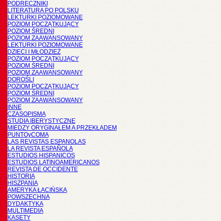
PODRĘCZNIKI
LITERATURA PO POLSKU
LEKTURKI POZIOMOWANE
POZIOM POCZĄTKUJĄCY
POZIOM ŚREDNI
POZIOM ZAAWANSOWANY
LEKTURKI POZIOMOWANE
DZIECI I MŁODZIEŻ
POZIOM POCZĄTKUJĄCY
POZIOM ŚREDNI
POZIOM ZAAWANSOWANY
DOROŚLI
POZIOM POCZĄTKUJĄCY
POZIOM ŚREDNI
POZIOM ZAAWANSOWANY
INNE
CZASOPISMA
STUDIA IBERYSTYCZNE
MIĘDZY ORYGINAŁEM A PRZEKŁADEM
PUNTOyCOMA
LAS REVISTAS ESPANOLAS
LA REVISTA ESPAÑOLA
ESTUDIOS HISPANICOS
ESTUDIOS LATINOAMERICANOS
REVISTA DE OCCIDENTE
HISTORIA
HISZPANIA
AMERYKA ŁACIŃSKA
POWSZECHNA
DYDAKTYKA
MULTIMEDIA
KASETY