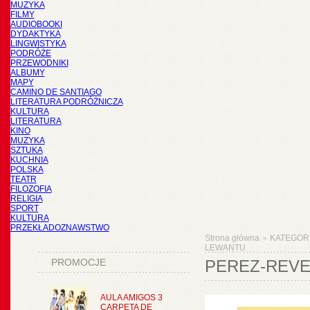
MUZYKA
FILMY
AUDIOBOOKI
DYDAKTYKA
LINGWISTYKA
PODRÓŻE
PRZEWODNIKI
ALBUMY
MAPY
CAMINO DE SANTIAGO
LITERATURA PODRÓŻNICZA
KULTURA
LITERATURA
KINO
MUZYKA
SZTUKA
KUCHNIA
POLSKA
TEATR
FILOZOFIA
RELIGIA
SPORT
KULTURA
PRZEKŁADOZNAWSTWO
Strona główna
KATEGOR
>
LEWANTU
PROMOCJE
PEREZ-REVE
AULA AMIGOS 3
CARPETA DE