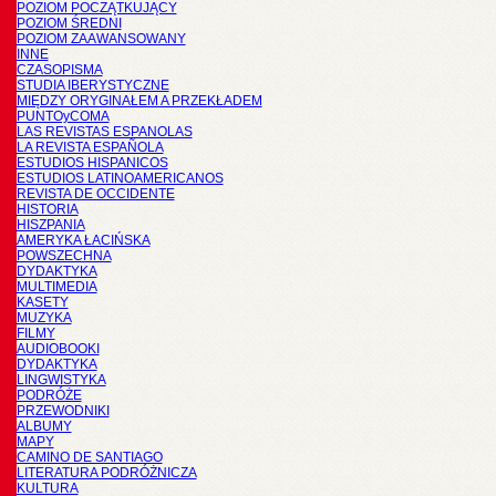
POZIOM POCZĄTKUJĄCY
POZIOM ŚREDNI
POZIOM ZAAWANSOWANY
INNE
CZASOPISMA
STUDIA IBERYSTYCZNE
MIĘDZY ORYGINAŁEM A PRZEKŁADEM
PUNTOyCOMA
LAS REVISTAS ESPANOLAS
LA REVISTA ESPAÑOLA
ESTUDIOS HISPANICOS
ESTUDIOS LATINOAMERICANOS
REVISTA DE OCCIDENTE
HISTORIA
HISZPANIA
AMERYKA ŁACIŃSKA
POWSZECHNA
DYDAKTYKA
MULTIMEDIA
KASETY
MUZYKA
FILMY
AUDIOBOOKI
DYDAKTYKA
LINGWISTYKA
PODRÓŻE
PRZEWODNIKI
ALBUMY
MAPY
CAMINO DE SANTIAGO
LITERATURA PODRÓŻNICZA
KULTURA