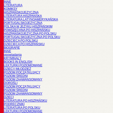
INNE
LITERATURA
KOMIKSY
HISZPAŃSKOJĘZYCZNA
LITERATURA HISZPANSKA
LITERATURA LATYNOAMERYKAŃSKA
PORTUGALSKOJĘZYCZNA
POLSKA W JĘZYKU HISZPAŃSKIM
POWSZECHNA PO HISZPAŃSKU
HISZPAŃSKOJĘZYCZNA PO POLSKU
PORTUGALSKOJĘZYCZNA PO POLSKU
DZIECIĘCA PO POLSKU
DZIECIĘCA PO HISZPAŃSKU
BIOGRAFIE
INNE
opowiadania
KRYMINAŁY
BOOKS IN ENGLISH
LEKTURKI POZIOMOWANE
DZIECI I MŁODZIEŻ
POZIOM POCZĄTKUJĄCY
POZIOM ŚREDNI
POZIOM ZAAWANSOWANY
DOROŚLI
POZIOM POCZĄTKUJĄCY
POZIOM ŚREDNI
POZIOM ZAAWANSOWANY
DZIECI
LITERATURA PO HISZPAŃSKU
PODRĘCZNIKI
LITERATURA PO POLSKU
LEKTURKI POZIOMOWANE