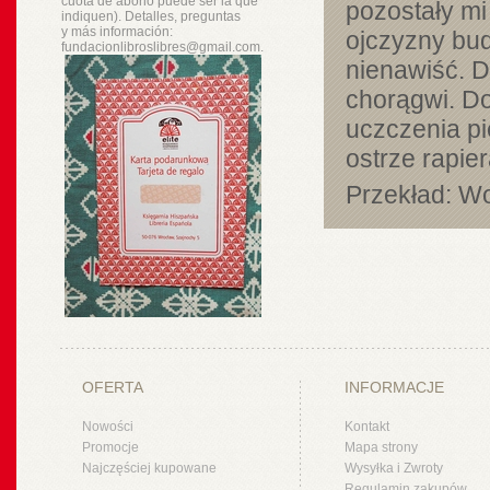
cuota de abono puede ser la que
pozostały mi
indiquen). Detalles, preguntas
y
más
información:
ojczyzny bud
fundacionlibroslibres@gmail.com.
nienawiść. Do
chorągwi. Do
uczczenia pi
ostrze rapier
Przekład: Wo
OFERTA
INFORMACJE
Nowości
Kontakt
Promocje
Mapa strony
Najczęściej kupowane
Wysyłka i Zwroty
Regulamin zakupów