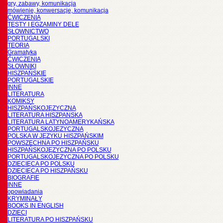
gry, zabawy, komunikacja
mówienie, konwersacje, komunikacja
ĆWICZENIA
TESTY I EGZAMINY DELE
SŁOWNICTWO
PORTUGALSKI
TEORIA
Gramatyka
ĆWICZENIA
SŁOWNIKI
HISZPAŃSKIE
PORTUGALSKIE
INNE
LITERATURA
KOMIKSY
HISZPAŃSKOJĘZYCZNA
LITERATURA HISZPANSKA
LITERATURA LATYNOAMERYKAŃSKA
PORTUGALSKOJĘZYCZNA
POLSKA W JĘZYKU HISZPAŃSKIM
POWSZECHNA PO HISZPAŃSKU
HISZPAŃSKOJĘZYCZNA PO POLSKU
PORTUGALSKOJĘZYCZNA PO POLSKU
DZIECIĘCA PO POLSKU
DZIECIĘCA PO HISZPAŃSKU
BIOGRAFIE
INNE
opowiadania
KRYMINAŁY
BOOKS IN ENGLISH
DZIECI
LITERATURA PO HISZPAŃSKU