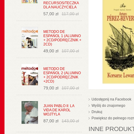
RECURSOS/TECZKA
DLA NAUCZYCIELA
57,00 zł
117,00 zł
METODO DE
ESPAŃOL 1 (ALUMNO
+ 2CD/PODRĘCZNIK +
2CD)
49,00 zł
107,00 zł
METODO DE
ESPAŃOL 2 (ALUMNO
+ 2CD/PODRĘCZNIK
+2CD)
79,00 zł
107,00 zł
Udostępnij na Facebook
Wyślij do znajomego
JUAN PABLO II: LA
VIDA DE KAROL
Drukuj
WOJTYLA
Powiększ do pełnego roz
87,00 zł
143,00 zł
INNE PRODUKT