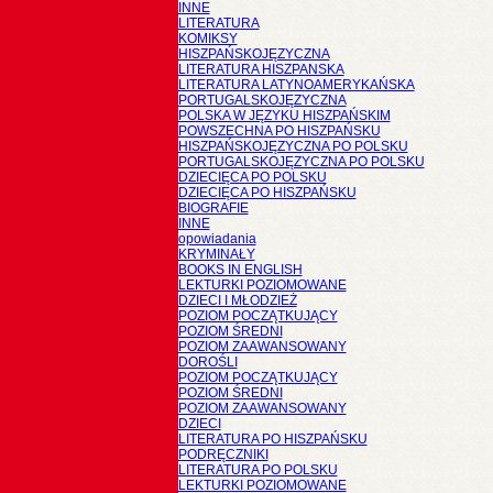
INNE
LITERATURA
KOMIKSY
HISZPAŃSKOJĘZYCZNA
LITERATURA HISZPANSKA
LITERATURA LATYNOAMERYKAŃSKA
PORTUGALSKOJĘZYCZNA
POLSKA W JĘZYKU HISZPAŃSKIM
POWSZECHNA PO HISZPAŃSKU
HISZPAŃSKOJĘZYCZNA PO POLSKU
PORTUGALSKOJĘZYCZNA PO POLSKU
DZIECIĘCA PO POLSKU
DZIECIĘCA PO HISZPAŃSKU
BIOGRAFIE
INNE
opowiadania
KRYMINAŁY
BOOKS IN ENGLISH
LEKTURKI POZIOMOWANE
DZIECI I MŁODZIEŻ
POZIOM POCZĄTKUJĄCY
POZIOM ŚREDNI
POZIOM ZAAWANSOWANY
DOROŚLI
POZIOM POCZĄTKUJĄCY
POZIOM ŚREDNI
POZIOM ZAAWANSOWANY
DZIECI
LITERATURA PO HISZPAŃSKU
PODRĘCZNIKI
LITERATURA PO POLSKU
LEKTURKI POZIOMOWANE