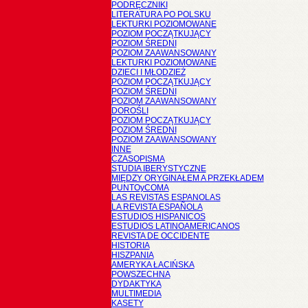
PODRĘCZNIKI
LITERATURA PO POLSKU
LEKTURKI POZIOMOWANE
POZIOM POCZĄTKUJĄCY
POZIOM ŚREDNI
POZIOM ZAAWANSOWANY
LEKTURKI POZIOMOWANE
DZIECI I MŁODZIEŻ
POZIOM POCZĄTKUJĄCY
POZIOM ŚREDNI
POZIOM ZAAWANSOWANY
DOROŚLI
POZIOM POCZĄTKUJĄCY
POZIOM ŚREDNI
POZIOM ZAAWANSOWANY
INNE
CZASOPISMA
STUDIA IBERYSTYCZNE
MIĘDZY ORYGINAŁEM A PRZEKŁADEM
PUNTOyCOMA
LAS REVISTAS ESPANOLAS
LA REVISTA ESPAÑOLA
ESTUDIOS HISPANICOS
ESTUDIOS LATINOAMERICANOS
REVISTA DE OCCIDENTE
HISTORIA
HISZPANIA
AMERYKA ŁACIŃSKA
POWSZECHNA
DYDAKTYKA
MULTIMEDIA
KASETY