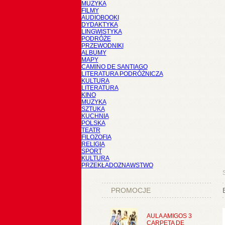
MUZYKA
FILMY
AUDIOBOOKI
DYDAKTYKA
LINGWISTYKA
PODRÓŻE
PRZEWODNIKI
ALBUMY
MAPY
CAMINO DE SANTIAGO
LITERATURA PODRÓŻNICZA
KULTURA
LITERATURA
KINO
MUZYKA
SZTUKA
KUCHNIA
POLSKA
TEATR
FILOZOFIA
RELIGIA
SPORT
KULTURA
PRZEKŁADOZNAWSTWO
PROMOCJE
AULA AMIGOS 3
CARPETA DE