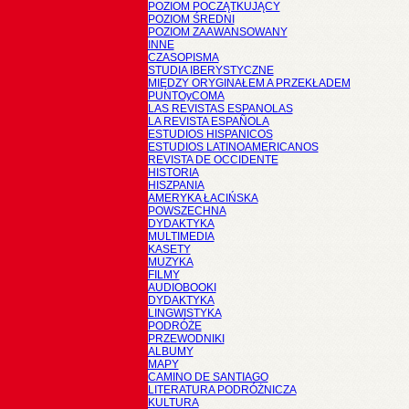
POZIOM POCZĄTKUJĄCY
POZIOM ŚREDNI
POZIOM ZAAWANSOWANY
INNE
CZASOPISMA
STUDIA IBERYSTYCZNE
MIĘDZY ORYGINAŁEM A PRZEKŁADEM
PUNTOyCOMA
LAS REVISTAS ESPANOLAS
LA REVISTA ESPAÑOLA
ESTUDIOS HISPANICOS
ESTUDIOS LATINOAMERICANOS
REVISTA DE OCCIDENTE
HISTORIA
HISZPANIA
AMERYKA ŁACIŃSKA
POWSZECHNA
DYDAKTYKA
MULTIMEDIA
KASETY
MUZYKA
FILMY
AUDIOBOOKI
DYDAKTYKA
LINGWISTYKA
PODRÓŻE
PRZEWODNIKI
ALBUMY
MAPY
CAMINO DE SANTIAGO
LITERATURA PODRÓŻNICZA
KULTURA