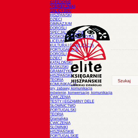
KATEGORIE
PODRĘCZNIKI
GALICYJSKI
HISZPAŃSKI
DZIECI
GIMNAZJUM
DOROŚLI
SPECJALISTYCZNE
DOSKONALENIE JĘZYKA
LICEUM
KULTURA I CYWILIZACJA
PORTUGALSKIE
DOROŚLI
DZIECI
KATALOŃSKI
BASKIJSKI
GRAMATYKA
HISZPAŃSKI
TEORIA
KOMUNIKACJA
gry, zabawy, komunikacja
mówienie, konwersacje, komunikacja
ĆWICZENIA
TESTY I EGZAMINY DELE
SŁOWNICTWO
PORTUGALSKI
TEORIA
Gramatyka
ĆWICZENIA
SŁOWNIKI
HISZPAŃSKIE
PORTUGALSKIE