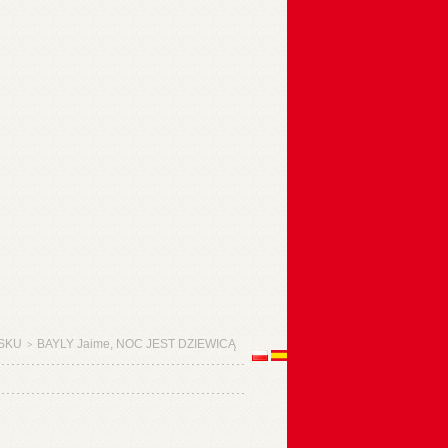
SKU
BAYLY Jaime, NOC JEST DZIEWICĄ
>