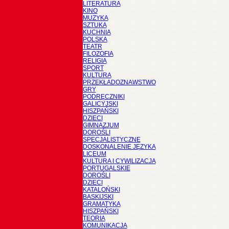
LITERATURA
KINO
MUZYKA
SZTUKA
KUCHNIA
POLSKA
TEATR
FILOZOFIA
RELIGIA
SPORT
KULTURA
PRZEKŁADOZNAWSTWO
GRY
PODRĘCZNIKI
GALICYJSKI
HISZPAŃSKI
DZIECI
GIMNAZJUM
DOROŚLI
SPECJALISTYCZNE
DOSKONALENIE JĘZYKA
LICEUM
KULTURA I CYWILIZACJA
PORTUGALSKIE
DOROŚLI
DZIECI
KATALOŃSKI
BASKIJSKI
GRAMATYKA
HISZPAŃSKI
TEORIA
KOMUNIKACJA