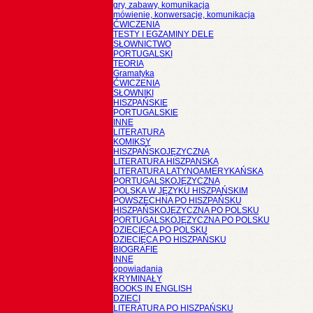
gry, zabawy, komunikacja
mówienie, konwersacje, komunikacja
ĆWICZENIA
TESTY I EGZAMINY DELE
SŁOWNICTWO
PORTUGALSKI
TEORIA
Gramatyka
ĆWICZENIA
SŁOWNIKI
HISZPAŃSKIE
PORTUGALSKIE
INNE
LITERATURA
KOMIKSY
HISZPAŃSKOJĘZYCZNA
LITERATURA HISZPANSKA
LITERATURA LATYNOAMERYKAŃSKA
PORTUGALSKOJĘZYCZNA
POLSKA W JĘZYKU HISZPAŃSKIM
POWSZECHNA PO HISZPAŃSKU
HISZPAŃSKOJĘZYCZNA PO POLSKU
PORTUGALSKOJĘZYCZNA PO POLSKU
DZIECIĘCA PO POLSKU
DZIECIĘCA PO HISZPAŃSKU
BIOGRAFIE
INNE
opowiadania
KRYMINAŁY
BOOKS IN ENGLISH
DZIECI
LITERATURA PO HISZPAŃSKU