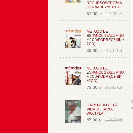
RECURSOS/TECZKA
DLA NAUCZYCIELA
57,00 zł
117,00 zł
METODO DE
ESPAŃOL 1 (ALUMNO
+ 2CD/PODRĘCZNIK +
2CD)
49,00 zł
107,00 zł
METODO DE
ESPAŃOL 2 (ALUMNO
+ 2CD/PODRĘCZNIK
+2CD)
79,00 zł
107,00 zł
JUAN PABLO II: LA
VIDA DE KAROL
WOJTYLA
87,00 zł
143,00 zł