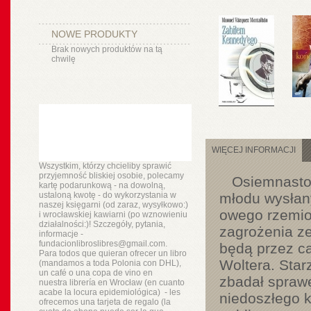
NOWE PRODUKTY
Brak nowych produktów na tą
chwilę
WIĘCEJ INFORMACJI
Wszystkim, którzy chcieliby sprawić
przyjemność bliskiej osobie, polecamy
Osiemnastowi
kartę podarunkową - na dowolną,
ustaloną kwotę - do wykorzystania w
młodu wysłany
naszej księgarni (od zaraz, wysyłkowo:)
owego rzemios
i wrocławskiej kawiarni (po wznowieniu
działalności:)! Szczegóły, pytania,
zagrożenia ze
informacje -
fundacionlibroslibres@gmail.com.
będą przez ca
Para todos que quieran ofrecer un libro
Woltera. Star
(mandamos a toda Polonia con DHL),
un
café o
una copa de vino en
zbadał sprawę
nuestra
librería
en Wrocław (en cuanto
acabe la locura epidemiológica) - les
niedoszłego k
ofrecemos una tarjeta de regalo (la