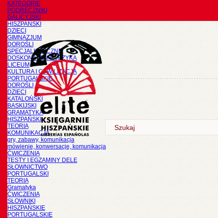
KATEGORIE
PODRĘCZNIKI
GALICYJSKI
HISZPAŃSKI
DZIECI
GIMNAZJUM
DOROŚLI
SPECJALISTYCZNE
DOSKONALENIE JĘZYKA
LICEUM
KULTURA I CYWILIZACJA
PORTUGALSKIE
DOROŚLI
DZIECI
KATALOŃSKI
BASKIJSKI
GRAMATYKA
HISZPAŃSKI
TEORIA
KOMUNIKACJA
gry, zabawy, komunikacja
mówienie, konwersacje, komunikacja
ĆWICZENIA
TESTY I EGZAMINY DELE
SŁOWNICTWO
PORTUGALSKI
TEORIA
Gramatyka
ĆWICZENIA
SŁOWNIKI
HISZPAŃSKIE
PORTUGALSKIE