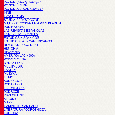
POZIOM POCZĄTKUJĄCY
POZIOM ŚREDNI
POZIOM ZAAWANSOWANY
INNE
CZASOPISMA
STUDIA IBERYSTYCZNE
MIĘDZY ORYGINAŁEM A PRZEKŁADEM
PUNTOyCOMA
LAS REVISTAS ESPANOLAS
LA REVISTA ESPAÑOLA
ESTUDIOS HISPANICOS
ESTUDIOS LATINOAMERICANOS
REVISTA DE OCCIDENTE
HISTORIA
HISZPANIA
AMERYKA ŁACIŃSKA
POWSZECHNA
DYDAKTYKA
MULTIMEDIA
KASETY
MUZYKA
FILMY
AUDIOBOOKI
DYDAKTYKA
LINGWISTYKA
PODRÓŻE
PRZEWODNIKI
ALBUMY
MAPY
CAMINO DE SANTIAGO
LITERATURA PODRÓŻNICZA
KULTURA