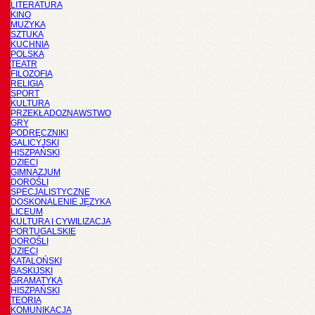
LITERATURA
KINO
MUZYKA
SZTUKA
KUCHNIA
POLSKA
TEATR
FILOZOFIA
RELIGIA
SPORT
KULTURA
PRZEKŁADOZNAWSTWO
GRY
PODRĘCZNIKI
GALICYJSKI
HISZPAŃSKI
DZIECI
GIMNAZJUM
DOROŚLI
SPECJALISTYCZNE
DOSKONALENIE JĘZYKA
LICEUM
KULTURA I CYWILIZACJA
PORTUGALSKIE
DOROŚLI
DZIECI
KATALOŃSKI
BASKIJSKI
GRAMATYKA
HISZPAŃSKI
TEORIA
KOMUNIKACJA