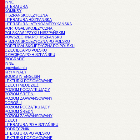
INNE
LITERATURA
KOMIKSY
HISZPAŃSKOJĘZYCZNA
LITERATURA HISZPANSKA
LITERATURA LATYNOAMERYKAŃSKA
PORTUGALSKOJĘZYCZNA
POLSKA W JĘZYKU HISZPAŃSKIM
POWSZECHNA PO HISZPAŃSKU
HISZPAŃSKOJĘZYCZNA PO POLSKU
PORTUGALSKOJĘZYCZNA PO POLSKU
DZIECIĘCA PO POLSKU
DZIECIĘCA PO HISZPAŃSKU
BIOGRAFIE
INNE
opowiadania
KRYMINAŁY
BOOKS IN ENGLISH
LEKTURKI POZIOMOWANE
DZIECI I MŁODZIEŻ
POZIOM POCZĄTKUJĄCY
POZIOM ŚREDNI
POZIOM ZAAWANSOWANY
DOROŚLI
POZIOM POCZĄTKUJĄCY
POZIOM ŚREDNI
POZIOM ZAAWANSOWANY
DZIECI
LITERATURA PO HISZPAŃSKU
PODRĘCZNIKI
LITERATURA PO POLSKU
LEKTURKI POZIOMOWANE