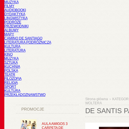
MUZYKA
FILMY
AUDIOBOOKI
DYDAKTYKA
LINGWISTYKA
PODRÓŻE
PRZEWODNIKI
ALBUMY
MAPY
CAMINO DE SANTIAGO
LITERATURA PODRÓŻNICZA
KULTURA
LITERATURA
KINO
MUZYKA
SZTUKA
KUCHNIA
POLSKA
TEATR
FILOZOFIA
RELIGIA
SPORT
KULTURA
PRZEKŁADOZNAWSTWO
Strona główna
KATEGOR
>
WOLTERA
PROMOCJE
DE SANTIS 
AULA AMIGOS 3
CARPETA DE