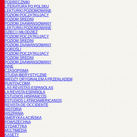
PODRĘCZNIKI
LITERATURA PO POLSKU
LEKTURKI POZIOMOWANE
POZIOM POCZĄTKUJĄCY
POZIOM ŚREDNI
POZIOM ZAAWANSOWANY
LEKTURKI POZIOMOWANE
DZIECI I MŁODZIEŻ
POZIOM POCZĄTKUJĄCY
POZIOM ŚREDNI
POZIOM ZAAWANSOWANY
DOROŚLI
POZIOM POCZĄTKUJĄCY
POZIOM ŚREDNI
POZIOM ZAAWANSOWANY
INNE
CZASOPISMA
STUDIA IBERYSTYCZNE
MIĘDZY ORYGINAŁEM A PRZEKŁADEM
PUNTOyCOMA
LAS REVISTAS ESPANOLAS
LA REVISTA ESPAÑOLA
ESTUDIOS HISPANICOS
ESTUDIOS LATINOAMERICANOS
REVISTA DE OCCIDENTE
HISTORIA
HISZPANIA
AMERYKA ŁACIŃSKA
POWSZECHNA
DYDAKTYKA
MULTIMEDIA
KASETY