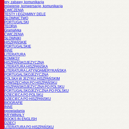
gry, zabawy, komunikacja
mówienie, konwersacje, komunikacja
ĆWICZENIA
TESTY I EGZAMINY DELE
SŁOWNICTWO
PORTUGALSKI
TEORIA
Gramatyka
ĆWICZENIA
SŁOWNIKI
HISZPAŃSKIE
PORTUGALSKIE
INNE
LITERATURA
KOMIKSY
HISZPAŃSKOJĘZYCZNA
LITERATURA HISZPANSKA
LITERATURA LATYNOAMERYKAŃSKA
PORTUGALSKOJĘZYCZNA
POLSKA W JĘZYKU HISZPAŃSKIM
POWSZECHNA PO HISZPAŃSKU
HISZPAŃSKOJĘZYCZNA PO POLSKU
PORTUGALSKOJĘZYCZNA PO POLSKU
DZIECIĘCA PO POLSKU
DZIECIĘCA PO HISZPAŃSKU
BIOGRAFIE
INNE
opowiadania
KRYMINAŁY
BOOKS IN ENGLISH
DZIECI
LITERATURA PO HISZPAŃSKU