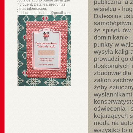
cuota de abono puede ser la que
publiczna, a 
indiquen). Detalles, preguntas
wisielca - hug
y
más
información:
fundacionlibroslibres@gmail.com.
Dalessius ust
samobójstwo. 
że spisek ów 
dominikanie -
punkty w wal
wysyła kaligr
prowadzi go d
doskonałych 
zbudował dla 
zakon zachow
żeby sztuczny
wysłannikami
konserwatyst
oświecenia i 
kojarzących s
moda na autom
wszystko to u