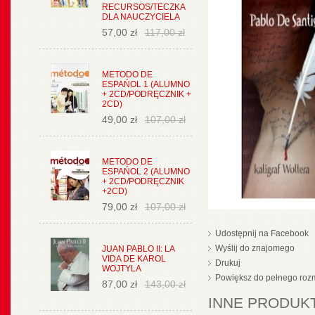
RECURSOS/TECZKA
DLA NAUCZYCIELA
57,00 zł
117,00 zł
METODO DE
ESPAŃOL 1 (ALUMNO
+ 2CD/PODRĘCZNIK +
2CD)
49,00 zł
107,00 zł
METODO DE
ESPAŃOL 2 (ALUMNO
+ 2CD/PODRĘCZNIK
+2CD)
79,00 zł
107,00 zł
Udostępnij na Facebook
Wyślij do znajomego
JUAN PABLO II: LA
VIDA DE KAROL
Drukuj
WOJTYLA
Powiększ do pełnego roz
87,00 zł
143,00 zł
INNE PRODUKT