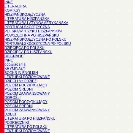
INNE
LITERATURA
KOMIKSY
HISZPAŃSKOJĘZYCZNA
LITERATURA HISZPANSKA
LITERATURA LATYNOAMERYKAŃSKA
PORTUGALSKOJĘZYCZNA
POLSKA W JĘZYKU HISZPAŃSKIM
POWSZECHNA PO HISZPAŃSKU
HISZPAŃSKOJĘZYCZNA PO POLSKU
PORTUGALSKOJĘZYCZNA PO POLSKU
DZIECIĘCA PO POLSKU
DZIECIĘCA PO HISZPAŃSKU
BIOGRAFIE
INNE
opowiadania
KRYMINAŁY
BOOKS IN ENGLISH
LEKTURKI POZIOMOWANE
DZIECI I MŁODZIEŻ
POZIOM POCZĄTKUJĄCY
POZIOM ŚREDNI
POZIOM ZAAWANSOWANY
DOROŚLI
POZIOM POCZĄTKUJĄCY
POZIOM ŚREDNI
POZIOM ZAAWANSOWANY
DZIECI
LITERATURA PO HISZPAŃSKU
PODRĘCZNIKI
LITERATURA PO POLSKU
LEKTURKI POZIOMOWANE