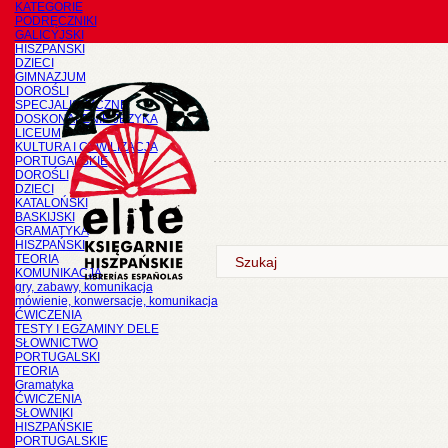
KATEGORIE
PODRĘCZNIKI
GALICYJSKI
HISZPAŃSKI
DZIECI
GIMNAZJUM
DOROŚLI
SPECJALISTYCZNE
DOSKONALENIE JĘZYKA
LICEUM
KULTURA I CYWILIZACJA
PORTUGALSKIE
DOROŚLI
DZIECI
KATALOŃSKI
BASKIJSKI
GRAMATYKA
HISZPAŃSKI
TEORIA
KOMUNIKACJA
gry, zabawy, komunikacja
mówienie, konwersacje, komunikacja
ĆWICZENIA
TESTY I EGZAMINY DELE
SŁOWNICTWO
PORTUGALSKI
TEORIA
Gramatyka
ĆWICZENIA
SŁOWNIKI
HISZPAŃSKIE
PORTUGALSKIE