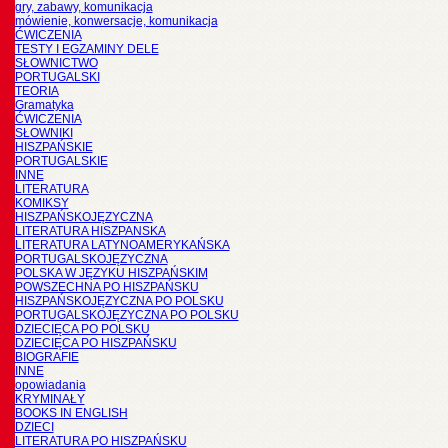
gry, zabawy, komunikacja
mówienie, konwersacje, komunikacja
ĆWICZENIA
TESTY I EGZAMINY DELE
SŁOWNICTWO
PORTUGALSKI
TEORIA
Gramatyka
ĆWICZENIA
SŁOWNIKI
HISZPAŃSKIE
PORTUGALSKIE
INNE
LITERATURA
KOMIKSY
HISZPAŃSKOJĘZYCZNA
LITERATURA HISZPANSKA
LITERATURA LATYNOAMERYKAŃSKA
PORTUGALSKOJĘZYCZNA
POLSKA W JĘZYKU HISZPAŃSKIM
POWSZECHNA PO HISZPAŃSKU
HISZPAŃSKOJĘZYCZNA PO POLSKU
PORTUGALSKOJĘZYCZNA PO POLSKU
DZIECIĘCA PO POLSKU
DZIECIĘCA PO HISZPAŃSKU
BIOGRAFIE
INNE
opowiadania
KRYMINAŁY
BOOKS IN ENGLISH
DZIECI
LITERATURA PO HISZPAŃSKU