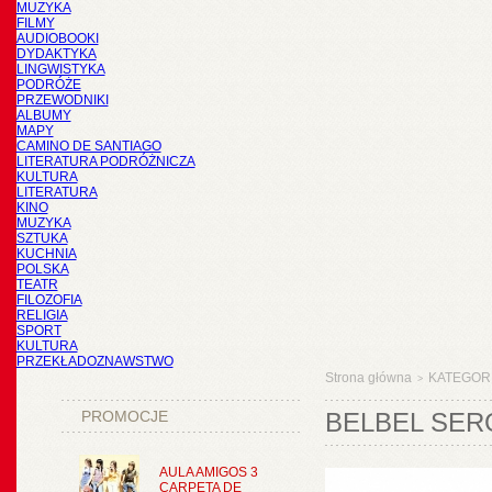
MUZYKA
FILMY
AUDIOBOOKI
DYDAKTYKA
LINGWISTYKA
PODRÓŻE
PRZEWODNIKI
ALBUMY
MAPY
CAMINO DE SANTIAGO
LITERATURA PODRÓŻNICZA
KULTURA
LITERATURA
KINO
MUZYKA
SZTUKA
KUCHNIA
POLSKA
TEATR
FILOZOFIA
RELIGIA
SPORT
KULTURA
PRZEKŁADOZNAWSTWO
Strona główna
KATEGOR
>
PROMOCJE
BELBEL SER
AULA AMIGOS 3
CARPETA DE