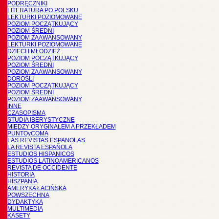
PODRĘCZNIKI
LITERATURA PO POLSKU
LEKTURKI POZIOMOWANE
POZIOM POCZĄTKUJĄCY
POZIOM ŚREDNI
POZIOM ZAAWANSOWANY
LEKTURKI POZIOMOWANE
DZIECI I MŁODZIEŻ
POZIOM POCZĄTKUJĄCY
POZIOM ŚREDNI
POZIOM ZAAWANSOWANY
DOROŚLI
POZIOM POCZĄTKUJĄCY
POZIOM ŚREDNI
POZIOM ZAAWANSOWANY
INNE
CZASOPISMA
STUDIA IBERYSTYCZNE
MIĘDZY ORYGINAŁEM A PRZEKŁADEM
PUNTOyCOMA
LAS REVISTAS ESPANOLAS
LA REVISTA ESPAÑOLA
ESTUDIOS HISPANICOS
ESTUDIOS LATINOAMERICANOS
REVISTA DE OCCIDENTE
HISTORIA
HISZPANIA
AMERYKA ŁACIŃSKA
POWSZECHNA
DYDAKTYKA
MULTIMEDIA
KASETY