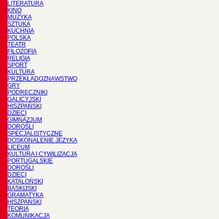
LITERATURA
KINO
MUZYKA
SZTUKA
KUCHNIA
POLSKA
TEATR
FILOZOFIA
RELIGIA
SPORT
KULTURA
PRZEKŁADOZNAWSTWO
GRY
PODRĘCZNIKI
GALICYJSKI
HISZPAŃSKI
DZIECI
GIMNAZJUM
DOROŚLI
SPECJALISTYCZNE
DOSKONALENIE JĘZYKA
LICEUM
KULTURA I CYWILIZACJA
PORTUGALSKIE
DOROŚLI
DZIECI
KATALOŃSKI
BASKIJSKI
GRAMATYKA
HISZPAŃSKI
TEORIA
KOMUNIKACJA