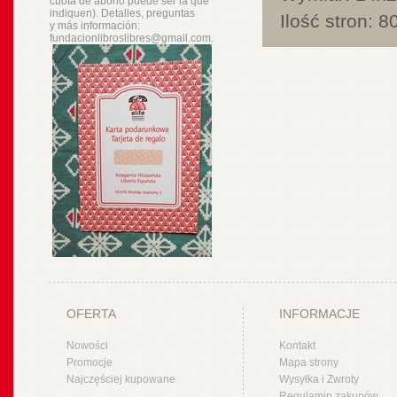
cuota de abono puede ser la que
indiquen). Detalles, preguntas
Ilość stron:
8
y
más
información:
fundacionlibroslibres@gmail.com.
OFERTA
INFORMACJE
Nowości
Kontakt
Promocje
Mapa strony
Najczęściej kupowane
Wysyłka i Zwroty
Regulamin zakupów