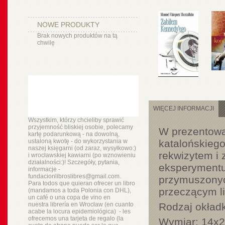
NOWE PRODUKTY
Brak nowych produktów na tą
chwilę
WIĘCEJ INFORMACJI
Wszystkim, którzy chcieliby sprawić
przyjemność bliskiej osobie, polecamy
W prezentowa
kartę podarunkową - na dowolną,
ustaloną kwotę - do wykorzystania w
katalońskieg
naszej księgarni (od zaraz, wysyłkowo:)
rekwizytem i 
i wrocławskiej kawiarni (po wznowieniu
działalności:)! Szczegóły, pytania,
eksperymentu 
informacje -
fundacionlibroslibres@gmail.com.
przymuszonyc
Para todos que quieran ofrecer un libro
przeczącym li
(mandamos a toda Polonia con DHL),
un
café o
una copa de vino en
nuestra
librería
en Wrocław (en cuanto
Rodzaj okład
acabe la locura epidemiológica) - les
ofrecemos una tarjeta de regalo (la
Wymiar:
14x