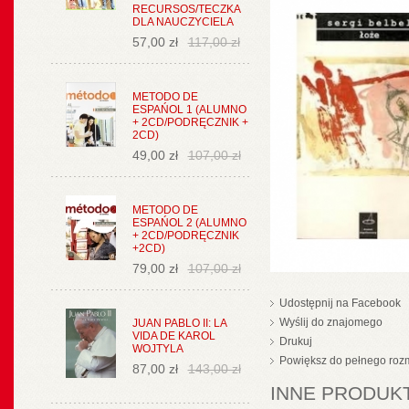
RECURSOS/TECZKA
DLA NAUCZYCIELA
57,00 zł
117,00 zł
METODO DE
ESPAŃOL 1 (ALUMNO
+ 2CD/PODRĘCZNIK +
2CD)
49,00 zł
107,00 zł
METODO DE
ESPAŃOL 2 (ALUMNO
+ 2CD/PODRĘCZNIK
+2CD)
79,00 zł
107,00 zł
Udostępnij na Facebook
Wyślij do znajomego
JUAN PABLO II: LA
VIDA DE KAROL
Drukuj
WOJTYLA
Powiększ do pełnego roz
87,00 zł
143,00 zł
INNE PRODUKT