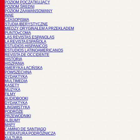
POZIOM POCZĄTKUJĄCY
POZIOM ŚREDNI
POZIOM ZAAWANSOWANY
INNE
CZASOPISMA
STUDIA IBERYSTYCZNE
MIĘDZY ORYGINAŁEM A PRZEKŁADEM
PUNTOyCOMA
LAS REVISTAS ESPANOLAS
LA REVISTA ESPAÑOLA
ESTUDIOS HISPANICOS
ESTUDIOS LATINOAMERICANOS
REVISTA DE OCCIDENTE
HISTORIA
HISZPANIA
AMERYKA ŁACIŃSKA
POWSZECHNA
DYDAKTYKA
MULTIMEDIA
KASETY
MUZYKA
FILMY
AUDIOBOOKI
DYDAKTYKA
LINGWISTYKA
PODRÓŻE
PRZEWODNIKI
ALBUMY
MAPY
CAMINO DE SANTIAGO
LITERATURA PODRÓŻNICZA
KULTURA