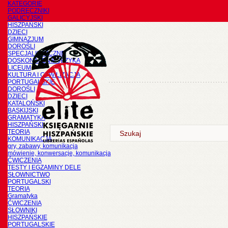
KATEGORIE
PODRĘCZNIKI
GALICYJSKI
HISZPAŃSKI
DZIECI
GIMNAZJUM
DOROŚLI
SPECJALISTYCZNE
DOSKONALENIE JĘZYKA
LICEUM
KULTURA I CYWILIZACJA
PORTUGALSKIE
DOROŚLI
DZIECI
KATALOŃSKI
BASKIJSKI
GRAMATYKA
HISZPAŃSKI
TEORIA
KOMUNIKACJA
gry, zabawy, komunikacja
mówienie, konwersacje, komunikacja
ĆWICZENIA
TESTY I EGZAMINY DELE
SŁOWNICTWO
PORTUGALSKI
TEORIA
Gramatyka
ĆWICZENIA
SŁOWNIKI
HISZPAŃSKIE
PORTUGALSKIE