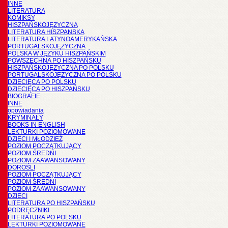
INNE
LITERATURA
KOMIKSY
HISZPAŃSKOJĘZYCZNA
LITERATURA HISZPANSKA
LITERATURA LATYNOAMERYKAŃSKA
PORTUGALSKOJĘZYCZNA
POLSKA W JĘZYKU HISZPAŃSKIM
POWSZECHNA PO HISZPAŃSKU
HISZPAŃSKOJĘZYCZNA PO POLSKU
PORTUGALSKOJĘZYCZNA PO POLSKU
DZIECIĘCA PO POLSKU
DZIECIĘCA PO HISZPAŃSKU
BIOGRAFIE
INNE
opowiadania
KRYMINAŁY
BOOKS IN ENGLISH
LEKTURKI POZIOMOWANE
DZIECI I MŁODZIEŻ
POZIOM POCZĄTKUJĄCY
POZIOM ŚREDNI
POZIOM ZAAWANSOWANY
DOROŚLI
POZIOM POCZĄTKUJĄCY
POZIOM ŚREDNI
POZIOM ZAAWANSOWANY
DZIECI
LITERATURA PO HISZPAŃSKU
PODRĘCZNIKI
LITERATURA PO POLSKU
LEKTURKI POZIOMOWANE