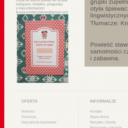
cuota de abono puede ser la que
grupki zupełn
indiquen). Detalles, preguntas
otyła śpiewac
y
más
información:
fundacionlibroslibres@gmail.com.
lingwistyczny
Tłumacze:
Kr
Powieść stawi
samotności c
i zabawna.
OFERTA
INFORMACJE
Nowości
Kontakt
Promocje
Mapa strony
Najczęściej kupowane
Wysyłka i Zwroty
Regulamin zakupów