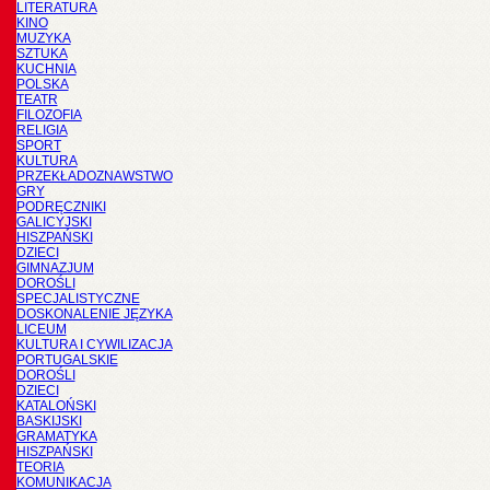
LITERATURA
KINO
MUZYKA
SZTUKA
KUCHNIA
POLSKA
TEATR
FILOZOFIA
RELIGIA
SPORT
KULTURA
PRZEKŁADOZNAWSTWO
GRY
PODRĘCZNIKI
GALICYJSKI
HISZPAŃSKI
DZIECI
GIMNAZJUM
DOROŚLI
SPECJALISTYCZNE
DOSKONALENIE JĘZYKA
LICEUM
KULTURA I CYWILIZACJA
PORTUGALSKIE
DOROŚLI
DZIECI
KATALOŃSKI
BASKIJSKI
GRAMATYKA
HISZPAŃSKI
TEORIA
KOMUNIKACJA