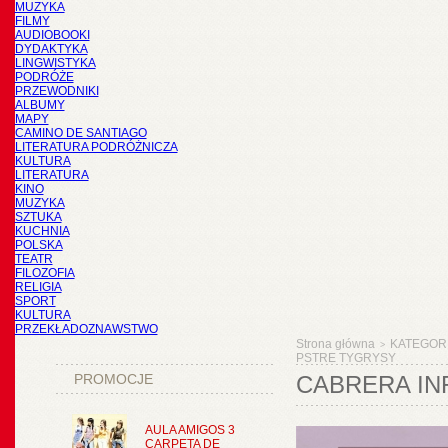
MUZYKA
FILMY
AUDIOBOOKI
DYDAKTYKA
LINGWISTYKA
PODRÓŻE
PRZEWODNIKI
ALBUMY
MAPY
CAMINO DE SANTIAGO
LITERATURA PODRÓŻNICZA
KULTURA
LITERATURA
KINO
MUZYKA
SZTUKA
KUCHNIA
POLSKA
TEATR
FILOZOFIA
RELIGIA
SPORT
KULTURA
PRZEKŁADOZNAWSTWO
Strona główna
KATEGOR
>
PSTRE TYGRYSY
PROMOCJE
CABRERA IN
AULA AMIGOS 3
CARPETA DE