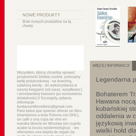
NOWE PRODUKTY
Brak nowych produktów na tą
chwilę
WIĘCEJ INFORMACJI
Wszystkim, którzy chcieliby sprawić
przyjemność bliskiej osobie, polecamy
Legendarna p
kartę podarunkową - na dowolną,
ustaloną kwotę - do wykorzystania w
naszej księgarni (od zaraz, wysyłkowo:)
Bohaterem Trz
i wrocławskiej kawiarni (po wznowieniu
działalności:)! Szczegóły, pytania,
Hawana nocą. T
informacje -
fundacionlibroslibres@gmail.com.
kubańskiej sto
Para todos que quieran ofrecer un libro
oddalenia w c
(mandamos a toda Polonia con DHL),
un
café o
una copa de vino en
językową inw
nuestra
librería
en Wrocław (en cuanto
acabe la locura epidemiológica) - les
wielki hołd dl
ofrecemos una tarjeta de regalo (la