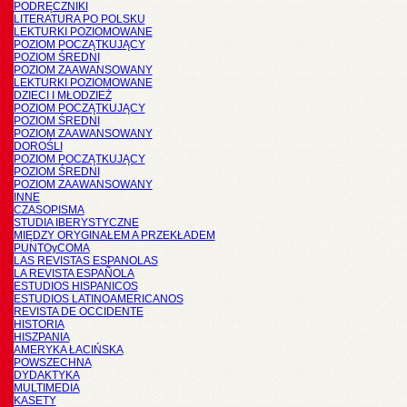
PODRĘCZNIKI
LITERATURA PO POLSKU
LEKTURKI POZIOMOWANE
POZIOM POCZĄTKUJĄCY
POZIOM ŚREDNI
POZIOM ZAAWANSOWANY
LEKTURKI POZIOMOWANE
DZIECI I MŁODZIEŻ
POZIOM POCZĄTKUJĄCY
POZIOM ŚREDNI
POZIOM ZAAWANSOWANY
DOROŚLI
POZIOM POCZĄTKUJĄCY
POZIOM ŚREDNI
POZIOM ZAAWANSOWANY
INNE
CZASOPISMA
STUDIA IBERYSTYCZNE
MIĘDZY ORYGINAŁEM A PRZEKŁADEM
PUNTOyCOMA
LAS REVISTAS ESPANOLAS
LA REVISTA ESPAÑOLA
ESTUDIOS HISPANICOS
ESTUDIOS LATINOAMERICANOS
REVISTA DE OCCIDENTE
HISTORIA
HISZPANIA
AMERYKA ŁACIŃSKA
POWSZECHNA
DYDAKTYKA
MULTIMEDIA
KASETY