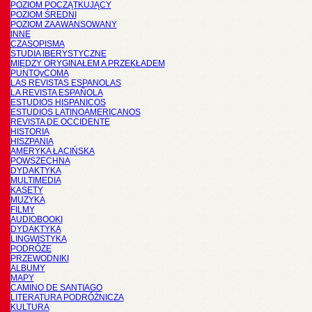
POZIOM POCZĄTKUJĄCY
POZIOM ŚREDNI
POZIOM ZAAWANSOWANY
INNE
CZASOPISMA
STUDIA IBERYSTYCZNE
MIĘDZY ORYGINAŁEM A PRZEKŁADEM
PUNTOyCOMA
LAS REVISTAS ESPANOLAS
LA REVISTA ESPAÑOLA
ESTUDIOS HISPANICOS
ESTUDIOS LATINOAMERICANOS
REVISTA DE OCCIDENTE
HISTORIA
HISZPANIA
AMERYKA ŁACIŃSKA
POWSZECHNA
DYDAKTYKA
MULTIMEDIA
KASETY
MUZYKA
FILMY
AUDIOBOOKI
DYDAKTYKA
LINGWISTYKA
PODRÓŻE
PRZEWODNIKI
ALBUMY
MAPY
CAMINO DE SANTIAGO
LITERATURA PODRÓŻNICZA
KULTURA