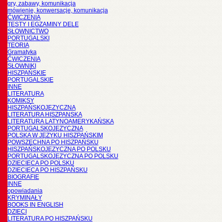
gry, zabawy, komunikacja
mówienie, konwersacje, komunikacja
ĆWICZENIA
TESTY I EGZAMINY DELE
SŁOWNICTWO
PORTUGALSKI
TEORIA
Gramatyka
ĆWICZENIA
SŁOWNIKI
HISZPAŃSKIE
PORTUGALSKIE
INNE
LITERATURA
KOMIKSY
HISZPAŃSKOJĘZYCZNA
LITERATURA HISZPANSKA
LITERATURA LATYNOAMERYKAŃSKA
PORTUGALSKOJĘZYCZNA
POLSKA W JĘZYKU HISZPAŃSKIM
POWSZECHNA PO HISZPAŃSKU
HISZPAŃSKOJĘZYCZNA PO POLSKU
PORTUGALSKOJĘZYCZNA PO POLSKU
DZIECIĘCA PO POLSKU
DZIECIĘCA PO HISZPAŃSKU
BIOGRAFIE
INNE
opowiadania
KRYMINAŁY
BOOKS IN ENGLISH
DZIECI
LITERATURA PO HISZPAŃSKU