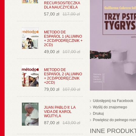
RECURSOS/TECZKA
DLA NAUCZYCIELA
57,00 zł
117,00 zł
METODO DE
ESPAŃOL 1 (ALUMNO
+ 2CD/PODRĘCZNIK +
2CD)
49,00 zł
107,00 zł
METODO DE
ESPAŃOL 2 (ALUMNO
+ 2CD/PODRĘCZNIK
+2CD)
79,00 zł
107,00 zł
Udostępnij na Facebook
Wyślij do znajomego
JUAN PABLO II: LA
VIDA DE KAROL
Drukuj
WOJTYLA
Powiększ do pełnego roz
87,00 zł
143,00 zł
INNE PRODUKT