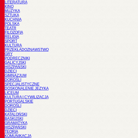
LITERATURA
KINO
MUZYKA
SZTUKA
KUCHNIA
POLSKA
TEATR
FILOZOFIA
RELIGIA
SPORT
KULTURA
PRZEKŁADOZNAWSTWO
GRY
PODRĘCZNIKI
GALICYJSKI
HISZPAŃSKI
DZIECI
GIMNAZJUM
DOROŚLI
SPECJALISTYCZNE
DOSKONALENIE JĘZYKA
LICEUM
KULTURA I CYWILIZACJA
PORTUGALSKIE
DOROŚLI
DZIECI
KATALOŃSKI
BASKIJSKI
GRAMATYKA
HISZPAŃSKI
TEORIA
KOMUNIKACJA