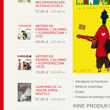
RECURSOS/TECZKA
DLA NAUCZYCIELA
57,00 zł
117,00 zł
METODO DE
ESPAŃOL 1 (ALUMNO
+ 2CD/PODRĘCZNIK +
2CD)
49,00 zł
107,00 zł
METODO DE
ESPAŃOL 2 (ALUMNO
+ 2CD/PODRĘCZNIK
+2CD)
79,00 zł
107,00 zł
Udostępnij na Facebook
Wyślij do znajomego
JUAN PABLO II: LA
VIDA DE KAROL
Drukuj
WOJTYLA
Powiększ do pełnego roz
87,00 zł
143,00 zł
INNE PRODUKT