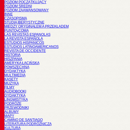
POZIOM POCZĄTKUJĄCY
POZIOM ŚREDNI
POZIOM ZAAWANSOWANY
INNE
CZASOPISMA
STUDIA IBERYSTYCZNE
MIĘDZY ORYGINAŁEM A PRZEKŁADEM
PUNTOyCOMA
LAS REVISTAS ESPANOLAS
LA REVISTA ESPAÑOLA
ESTUDIOS HISPANICOS
ESTUDIOS LATINOAMERICANOS
REVISTA DE OCCIDENTE
HISTORIA
HISZPANIA
AMERYKA ŁACIŃSKA
POWSZECHNA
DYDAKTYKA
MULTIMEDIA
KASETY
MUZYKA
FILMY
AUDIOBOOKI
DYDAKTYKA
LINGWISTYKA
PODRÓŻE
PRZEWODNIKI
ALBUMY
MAPY
CAMINO DE SANTIAGO
LITERATURA PODRÓŻNICZA
KULTURA