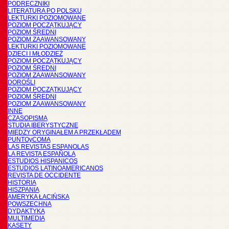
PODRĘCZNIKI
LITERATURA PO POLSKU
LEKTURKI POZIOMOWANE
POZIOM POCZĄTKUJĄCY
POZIOM ŚREDNI
POZIOM ZAAWANSOWANY
LEKTURKI POZIOMOWANE
DZIECI I MŁODZIEŻ
POZIOM POCZĄTKUJĄCY
POZIOM ŚREDNI
POZIOM ZAAWANSOWANY
DOROŚLI
POZIOM POCZĄTKUJĄCY
POZIOM ŚREDNI
POZIOM ZAAWANSOWANY
INNE
CZASOPISMA
STUDIA IBERYSTYCZNE
MIĘDZY ORYGINAŁEM A PRZEKŁADEM
PUNTOyCOMA
LAS REVISTAS ESPANOLAS
LA REVISTA ESPAÑOLA
ESTUDIOS HISPANICOS
ESTUDIOS LATINOAMERICANOS
REVISTA DE OCCIDENTE
HISTORIA
HISZPANIA
AMERYKA ŁACIŃSKA
POWSZECHNA
DYDAKTYKA
MULTIMEDIA
KASETY