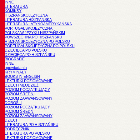
INNE
LITERATURA
KOMIKSY
HISZPAŃSKOJĘZYCZNA
LITERATURA HISZPANSKA
LITERATURA LATYNOAMERYKAŃSKA
PORTUGALSKOJĘZYCZNA
POLSKA W JĘZYKU HISZPAŃSKIM
POWSZECHNA PO HISZPAŃSKU
HISZPAŃSKOJĘZYCZNA PO POLSKU
PORTUGALSKOJĘZYCZNA PO POLSKU
DZIECIĘCA PO POLSKU
DZIECIĘCA PO HISZPAŃSKU
BIOGRAFIE
INNE
opowiadania
KRYMINAŁY
BOOKS IN ENGLISH
LEKTURKI POZIOMOWANE
DZIECI I MŁODZIEŻ
POZIOM POCZĄTKUJĄCY
POZIOM ŚREDNI
POZIOM ZAAWANSOWANY
DOROŚLI
POZIOM POCZĄTKUJĄCY
POZIOM ŚREDNI
POZIOM ZAAWANSOWANY
DZIECI
LITERATURA PO HISZPAŃSKU
PODRĘCZNIKI
LITERATURA PO POLSKU
LEKTURKI POZIOMOWANE