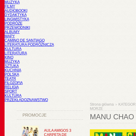
MUZYKA
FILMY
AUDIOBOOKI
DYDAKTYKA
LINGWISTYKA
PODRÓŻE
PRZEWODNIKI
ALBUMY
MAPY
CAMINO DE SANTIAGO
LITERATURA PODRÓŻNICZA
KULTURA
LITERATURA
KINO
MUZYKA
SZTUKA
KUCHNIA
POLSKA
TEATR
FILOZOFIA
RELIGIA
SPORT
KULTURA
PRZEKŁADOZNAWSTWO
Strona główna
KATEGOR
>
MORZE
PROMOCJE
MANU CHAO 
AULA AMIGOS 3
CARPETA DE