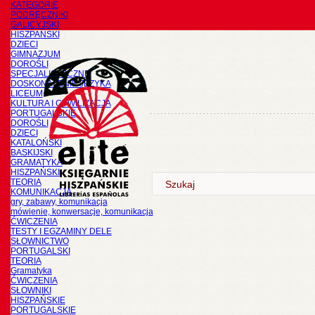
KATEGORIE
PODRĘCZNIKI
GALICYJSKI
HISZPAŃSKI
DZIECI
GIMNAZJUM
DOROŚLI
SPECJALISTYCZNE
DOSKONALENIE JĘZYKA
LICEUM
KULTURA I CYWILIZACJA
PORTUGALSKIE
DOROŚLI
DZIECI
KATALOŃSKI
BASKIJSKI
GRAMATYKA
HISZPAŃSKI
TEORIA
KOMUNIKACJA
gry, zabawy, komunikacja
mówienie, konwersacje, komunikacja
ĆWICZENIA
TESTY I EGZAMINY DELE
SŁOWNICTWO
PORTUGALSKI
TEORIA
Gramatyka
ĆWICZENIA
SŁOWNIKI
HISZPAŃSKIE
PORTUGALSKIE