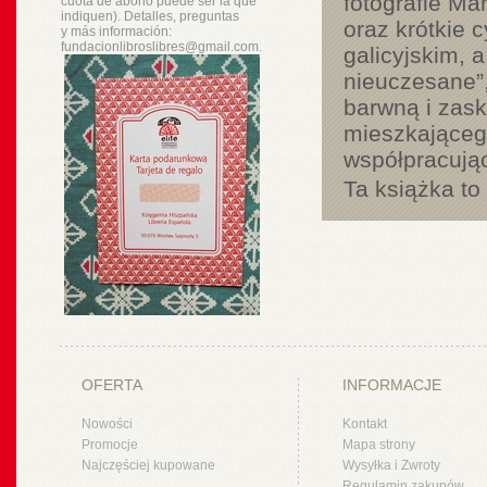
fotografie Ma
cuota de abono puede ser la que
indiquen). Detalles, preguntas
oraz krótkie 
y
más
información:
fundacionlibroslibres@gmail.com.
galicyjskim, 
nieuczesane”
barwną i zask
mieszkającego
współpracują
Ta książka t
OFERTA
INFORMACJE
Nowości
Kontakt
Promocje
Mapa strony
Najczęściej kupowane
Wysyłka i Zwroty
Regulamin zakupów