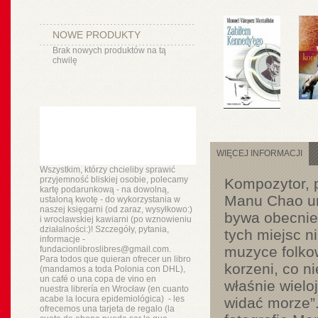
NOWE PRODUKTY
Brak nowych produktów na tą
chwilę
WIĘCEJ INFORMACJI
Wszystkim, którzy chcieliby sprawić
przyjemność bliskiej osobie, polecamy
Kompozytor, p
kartę podarunkową - na dowolną,
Manu Chao uro
ustaloną kwotę - do wykorzystania w
naszej księgarni (od zaraz, wysyłkowo:)
bywa obecnie 
i wrocławskiej kawiarni (po wznowieniu
działalności:)! Szczegóły, pytania,
tych miejsc n
informacje -
muzyce folkow
fundacionlibroslibres@gmail.com.
Para todos que quieran ofrecer un libro
korzeni, co n
(mandamos a toda Polonia con DHL),
un
café o
una copa de vino en
właśnie wielo
nuestra
librería
en Wrocław (en cuanto
acabe la locura epidemiológica) - les
widać morze”. 
ofrecemos una tarjeta de regalo (la