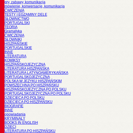
gry, zabawy, komunikacja
mówienie, konwersacje, komunikacja
ĆWICZENIA
TESTY I EGZAMINY DELE
SŁOWNICTWO
PORTUGALSKI
TEORIA
Gramatyka
ĆWICZENIA
SŁOWNIKI
HISZPAŃSKIE
PORTUGALSKIE
INNE
LITERATURA
KOMIKSY
HISZPAŃSKOJĘZYCZNA
LITERATURA HISZPANSKA
LITERATURA LATYNOAMERYKAŃSKA
PORTUGALSKOJĘZYCZNA
POLSKA W JĘZYKU HISZPAŃSKIM
POWSZECHNA PO HISZPAŃSKU
HISZPAŃSKOJĘZYCZNA PO POLSKU
PORTUGALSKOJĘZYCZNA PO POLSKU
DZIECIĘCA PO POLSKU
DZIECIĘCA PO HISZPAŃSKU
BIOGRAFIE
INNE
opowiadania
KRYMINAŁY
BOOKS IN ENGLISH
DZIECI
LITERATURA PO HISZPAŃSKU