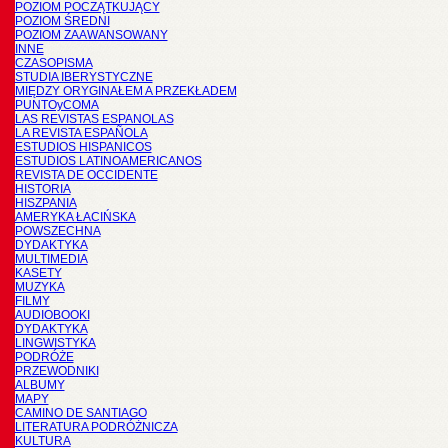
POZIOM POCZĄTKUJĄCY
POZIOM ŚREDNI
POZIOM ZAAWANSOWANY
INNE
CZASOPISMA
STUDIA IBERYSTYCZNE
MIĘDZY ORYGINAŁEM A PRZEKŁADEM
PUNTOyCOMA
LAS REVISTAS ESPANOLAS
LA REVISTA ESPAÑOLA
ESTUDIOS HISPANICOS
ESTUDIOS LATINOAMERICANOS
REVISTA DE OCCIDENTE
HISTORIA
HISZPANIA
AMERYKA ŁACIŃSKA
POWSZECHNA
DYDAKTYKA
MULTIMEDIA
KASETY
MUZYKA
FILMY
AUDIOBOOKI
DYDAKTYKA
LINGWISTYKA
PODRÓŻE
PRZEWODNIKI
ALBUMY
MAPY
CAMINO DE SANTIAGO
LITERATURA PODRÓŻNICZA
KULTURA