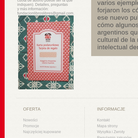
cuota de abono puede ser la que
varios ejempl
indiquen). Detalles, preguntas
forjaron los c
y
más
información:
fundacionlibroslibres@gmail.com.
ese nuevo pul
cómo algunos
argentinos qu
cultural de l
intelectual de
OFERTA
INFORMACJE
Nowości
Kontakt
Promocje
Mapa strony
Najczęściej kupowane
Wysyłka i Zwroty
Regulamin zakupów