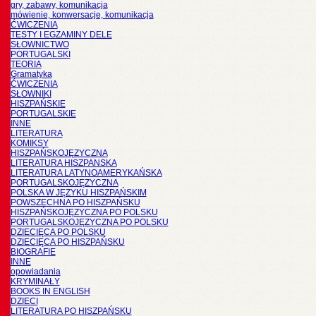
gry, zabawy, komunikacja
mówienie, konwersacje, komunikacja
ĆWICZENIA
TESTY I EGZAMINY DELE
SŁOWNICTWO
PORTUGALSKI
TEORIA
Gramatyka
ĆWICZENIA
SŁOWNIKI
HISZPAŃSKIE
PORTUGALSKIE
INNE
LITERATURA
KOMIKSY
HISZPAŃSKOJĘZYCZNA
LITERATURA HISZPANSKA
LITERATURA LATYNOAMERYKAŃSKA
PORTUGALSKOJĘZYCZNA
POLSKA W JĘZYKU HISZPAŃSKIM
POWSZECHNA PO HISZPAŃSKU
HISZPAŃSKOJĘZYCZNA PO POLSKU
PORTUGALSKOJĘZYCZNA PO POLSKU
DZIECIĘCA PO POLSKU
DZIECIĘCA PO HISZPAŃSKU
BIOGRAFIE
INNE
opowiadania
KRYMINAŁY
BOOKS IN ENGLISH
DZIECI
LITERATURA PO HISZPAŃSKU