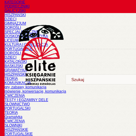
KATEGORIE
PODRĘCZNIKI
GALICYJSKI
HISZPAŃSKI
DZIECI
GIMNAZJUM
DOROŚLI
SPECJALISTYCZNE
DOSKONALENIE JĘZYKA
LICEUM
KULTURA I CYWILIZACJA
PORTUGALSKIE
DOROŚLI
DZIECI
KATALOŃSKI
BASKIJSKI
GRAMATYKA
HISZPAŃSKI
TEORIA
KOMUNIKACJA
gry, zabawy, komunikacja
mówienie, konwersacje, komunikacja
ĆWICZENIA
TESTY I EGZAMINY DELE
SŁOWNICTWO
PORTUGALSKI
TEORIA
Gramatyka
ĆWICZENIA
SŁOWNIKI
HISZPAŃSKIE
PORTUGALSKIE