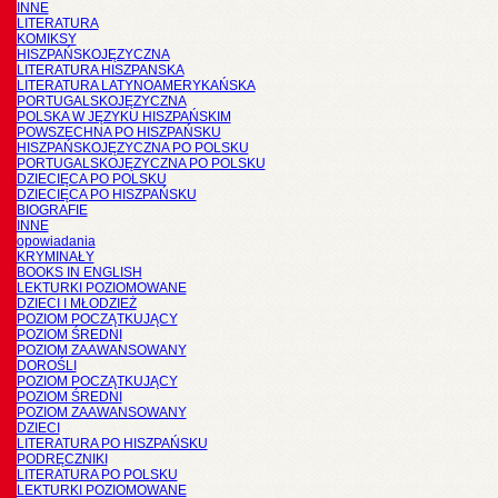
INNE
LITERATURA
KOMIKSY
HISZPAŃSKOJĘZYCZNA
LITERATURA HISZPANSKA
LITERATURA LATYNOAMERYKAŃSKA
PORTUGALSKOJĘZYCZNA
POLSKA W JĘZYKU HISZPAŃSKIM
POWSZECHNA PO HISZPAŃSKU
HISZPAŃSKOJĘZYCZNA PO POLSKU
PORTUGALSKOJĘZYCZNA PO POLSKU
DZIECIĘCA PO POLSKU
DZIECIĘCA PO HISZPAŃSKU
BIOGRAFIE
INNE
opowiadania
KRYMINAŁY
BOOKS IN ENGLISH
LEKTURKI POZIOMOWANE
DZIECI I MŁODZIEŻ
POZIOM POCZĄTKUJĄCY
POZIOM ŚREDNI
POZIOM ZAAWANSOWANY
DOROŚLI
POZIOM POCZĄTKUJĄCY
POZIOM ŚREDNI
POZIOM ZAAWANSOWANY
DZIECI
LITERATURA PO HISZPAŃSKU
PODRĘCZNIKI
LITERATURA PO POLSKU
LEKTURKI POZIOMOWANE