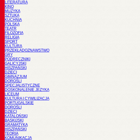
LITERATURA
KINO
MUZYKA
SZTUKA
KUCHNIA
POLSKA
TEATR
FILOZOFIA
RELIGIA
SPORT
KULTURA
PRZEKŁADOZNAWSTWO
GRY
PODRĘCZNIKI
GALICYJSKI
HISZPAŃSKI
DZIECI
GIMNAZJUM
DOROŚLI
SPECJALISTYCZNE
DOSKONALENIE JĘZYKA
LICEUM
KULTURA I CYWILIZACJA
PORTUGALSKIE
DOROŚLI
DZIECI
KATALOŃSKI
BASKIJSKI
GRAMATYKA
HISZPAŃSKI
TEORIA
KOMUNIKACJA