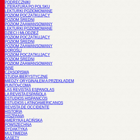
PODRĘCZNIKI
LITERATURA PO POLSKU
LEKTURKI POZIOMOWANE
POZIOM POCZĄTKUJĄCY
POZIOM ŚREDNI
POZIOM ZAAWANSOWANY
LEKTURKI POZIOMOWANE
DZIECI I MŁODZIEŻ
POZIOM POCZĄTKUJĄCY
POZIOM ŚREDNI
POZIOM ZAAWANSOWANY
DOROŚLI
POZIOM POCZĄTKUJĄCY
POZIOM ŚREDNI
POZIOM ZAAWANSOWANY
INNE
CZASOPISMA
STUDIA IBERYSTYCZNE
MIĘDZY ORYGINAŁEM A PRZEKŁADEM
PUNTOyCOMA
LAS REVISTAS ESPANOLAS
LA REVISTA ESPAÑOLA
ESTUDIOS HISPANICOS
ESTUDIOS LATINOAMERICANOS
REVISTA DE OCCIDENTE
HISTORIA
HISZPANIA
AMERYKA ŁACIŃSKA
POWSZECHNA
DYDAKTYKA
MULTIMEDIA
KASETY