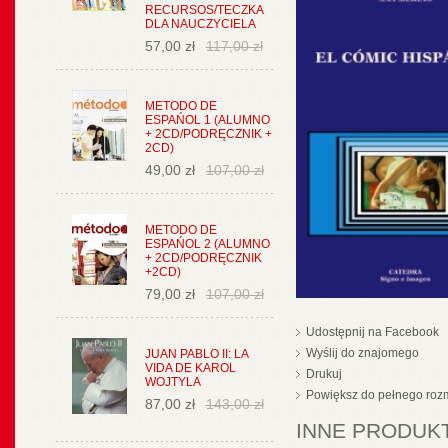
RECURSOS/TECZKA
DLA NAUCZYCIELA
57,00 zł
117,00 zł
METODO DE
ESPAŃOL 1 (ALUMNO
+ 2CD/PODRĘCZNIK +
2CD)
49,00 zł
107,00 zł
METODO DE
ESPAŃOL 2 (ALUMNO
+ 2CD/PODRĘCZNIK
+2CD)
79,00 zł
107,00 zł
Udostępnij na Facebook
Wyślij do znajomego
JUAN PABLO II: LA
VIDA DE KAROL
Drukuj
WOJTYLA
Powiększ do pełnego roz
87,00 zł
143,00 zł
INNE PRODUKT