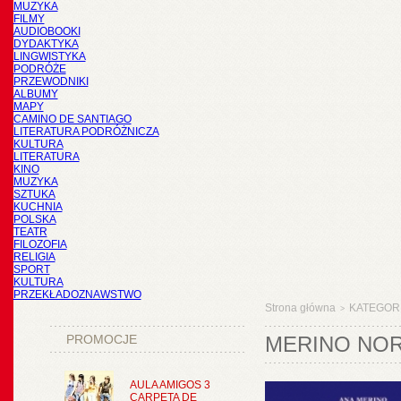
MUZYKA
FILMY
AUDIOBOOKI
DYDAKTYKA
LINGWISTYKA
PODRÓŻE
PRZEWODNIKI
ALBUMY
MAPY
CAMINO DE SANTIAGO
LITERATURA PODRÓŻNICZA
KULTURA
LITERATURA
KINO
MUZYKA
SZTUKA
KUCHNIA
POLSKA
TEATR
FILOZOFIA
RELIGIA
SPORT
KULTURA
PRZEKŁADOZNAWSTWO
Strona główna
KATEGOR
>
PROMOCJE
MERINO NOR
AULA AMIGOS 3
CARPETA DE