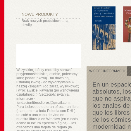
NOWE PRODUKTY
Brak nowych produktów na tą
chwilę
Wszystkim, którzy chcieliby sprawić
WIĘCEJ INFORMACJI
przyjemność bliskiej osobie, polecamy
kartę podarunkową - na dowolną,
ustaloną kwotę - do wykorzystania w
En un espacio
naszej księgarni (od zaraz, wysyłkowo:)
absolutos, lo
i wrocławskiej kawiarni (po wznowieniu
działalności:)! Szczegóły, pytania,
que no aspiran
informacje -
fundacionlibroslibres@gmail.com.
los anales de
Para todos que quieran ofrecer un libro
(mandamos a toda Polonia con DHL),
que los libros
un
café o
una copa de vino en
de los cómics
nuestra
librería
en Wrocław (en cuanto
acabe la locura epidemiológica) - les
modernidad ma
ofrecemos una tarjeta de regalo (la