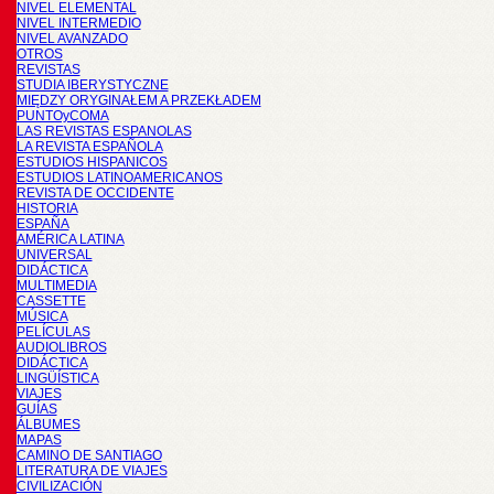
NIVEL ELEMENTAL
NIVEL INTERMEDIO
NIVEL AVANZADO
OTROS
REVISTAS
STUDIA IBERYSTYCZNE
MIĘDZY ORYGINAŁEM A PRZEKŁADEM
PUNTOyCOMA
LAS REVISTAS ESPANOLAS
LA REVISTA ESPAÑOLA
ESTUDIOS HISPANICOS
ESTUDIOS LATINOAMERICANOS
REVISTA DE OCCIDENTE
HISTORIA
ESPAÑA
AMÉRICA LATINA
UNIVERSAL
DIDÁCTICA
MULTIMEDIA
CASSETTE
MÚSICA
PELÍCULAS
AUDIOLIBROS
DIDÁCTICA
LINGÜÍSTICA
VIAJES
GUÍAS
ÁLBUMES
MAPAS
CAMINO DE SANTIAGO
LITERATURA DE VIAJES
CIVILIZACIÓN