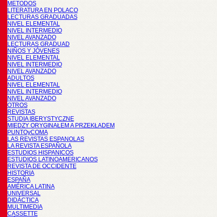
METODOS
LITERATURA EN POLACO
LECTURAS GRADUADAS
NIVEL ELEMENTAL
NIVEL INTERMEDIO
NIVEL AVANZADO
LECTURAS GRADUAD
NIÑOS Y JÓVENES
NIVEL ELEMENTAL
NIVEL INTERMEDIO
NIVEL AVANZADO
ADULTOS
NIVEL ELEMENTAL
NIVEL INTERMEDIO
NIVEL AVANZADO
OTROS
REVISTAS
STUDIA IBERYSTYCZNE
MIĘDZY ORYGINAŁEM A PRZEKŁADEM
PUNTOyCOMA
LAS REVISTAS ESPANOLAS
LA REVISTA ESPAÑOLA
ESTUDIOS HISPANICOS
ESTUDIOS LATINOAMERICANOS
REVISTA DE OCCIDENTE
HISTORIA
ESPAÑA
AMÉRICA LATINA
UNIVERSAL
DIDÁCTICA
MULTIMEDIA
CASSETTE