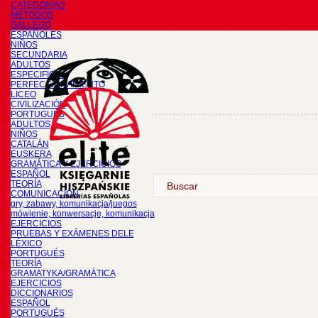
CATEGORÍAS
METODOS
GALLEGO
ESPAÑOLES
NIÑOS
SECUNDARIA
ADULTOS
ESPECIFICOS
PERFECCIONAMIENTO
LICEO
CIVILIZACIÓN
PORTUGUÉS
ADULTOS
NIÑOS
CATALÁN
EUSKERA
GRAMÁTICA Y EJERCICIOS
ESPAÑOL
TEORÍA
COMUNICACIÓN
gry, zabawy, komunikacja/juegos
mówienie, konwersacje, komunikacja
EJERCICIOS
PRUEBAS Y EXÁMENES DELE
LÉXICO
PORTUGUÉS
TEORÍA
GRAMATYKA/GRAMÁTICA
EJERCICIOS
DICCIONARIOS
ESPAÑOL
PORTUGUÉS