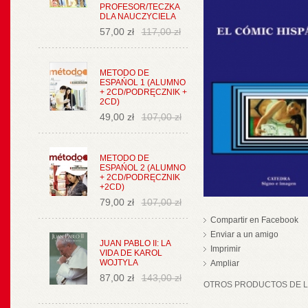
PROFESOR/TECZKA
DLA NAUCZYCIELA
57,00 zł
117,00 zł
METODO DE
ESPAŃOL 1 (ALUMNO
+ 2CD/PODRĘCZNIK +
2CD)
49,00 zł
107,00 zł
METODO DE
ESPAŃOL 2 (ALUMNO
+ 2CD/PODRĘCZNIK
+2CD)
79,00 zł
107,00 zł
Compartir en Facebook
Enviar a un amigo
JUAN PABLO II: LA
Imprimir
VIDA DE KAROL
WOJTYLA
Ampliar
87,00 zł
143,00 zł
OTROS PRODUCTOS DE LA