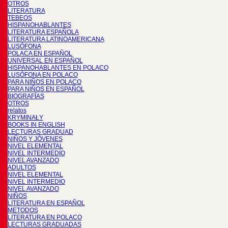
OTROS
LITERATURA
TEBEOS
HISPANOHABLANTES
LITERATURA ESPAÑOLA
LITERATURA LATINOAMERICANA
LUSÓFONA
POLACA EN ESPAÑOL
UNIVERSAL EN ESPAÑOL
HISPANOHABLANTES EN POLACO
LUSÓFONA EN POLACO
PARA NIÑOS EN POLACO
PARA NIÑOS EN ESPAÑOL
BIOGRAFÍAS
OTROS
relatos
KRYMINAŁY
BOOKS IN ENGLISH
LECTURAS GRADUAD
NIÑOS Y JÓVENES
NIVEL ELEMENTAL
NIVEL INTERMEDIO
NIVEL AVANZADO
ADULTOS
NIVEL ELEMENTAL
NIVEL INTERMEDIO
NIVEL AVANZADO
NIÑOS
LITERATURA EN ESPAÑOL
METODOS
LITERATURA EN POLACO
LECTURAS GRADUADAS