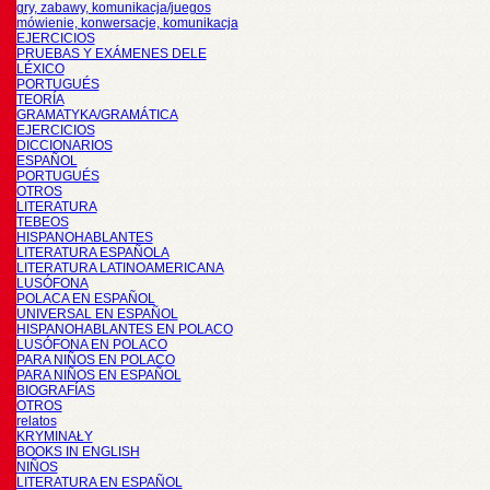
gry, zabawy, komunikacja/juegos
mówienie, konwersacje, komunikacja
EJERCICIOS
PRUEBAS Y EXÁMENES DELE
LÉXICO
PORTUGUÉS
TEORÍA
GRAMATYKA/GRAMÁTICA
EJERCICIOS
DICCIONARIOS
ESPAÑOL
PORTUGUÉS
OTROS
LITERATURA
TEBEOS
HISPANOHABLANTES
LITERATURA ESPAÑOLA
LITERATURA LATINOAMERICANA
LUSÓFONA
POLACA EN ESPAÑOL
UNIVERSAL EN ESPAÑOL
HISPANOHABLANTES EN POLACO
LUSÓFONA EN POLACO
PARA NIÑOS EN POLACO
PARA NIÑOS EN ESPAÑOL
BIOGRAFÍAS
OTROS
relatos
KRYMINAŁY
BOOKS IN ENGLISH
NIÑOS
LITERATURA EN ESPAÑOL