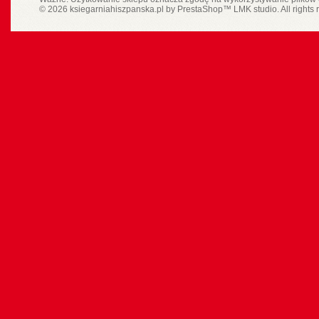
© 2026 ksiegarniahiszpanska.pl by
PrestaShop
™
LMK studio
. All rights