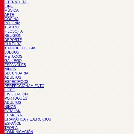
LITERATURA
CINE
MÚSICA
ARTE
COCINA
POLONIA
TEATRO
FILOSOFÍA
RELIGIÓN
DEPORTE
CULTURA
TRADUCTOLOGÍA
JUEGOS
METODOS
GALLEGO
ESPAÑOLES
NIÑOS
SECUNDARIA
ADULTOS
ESPECIFICOS
PERFECCIONAMIENTO
LICEO
CIVILIZACIÓN
PORTUGUÉS
ADULTOS
NIÑOS
CATALÁN
EUSKERA
GRAMÁTICA Y EJERCICIOS
ESPAÑOL
TEORÍA
COMUNICACIÓN