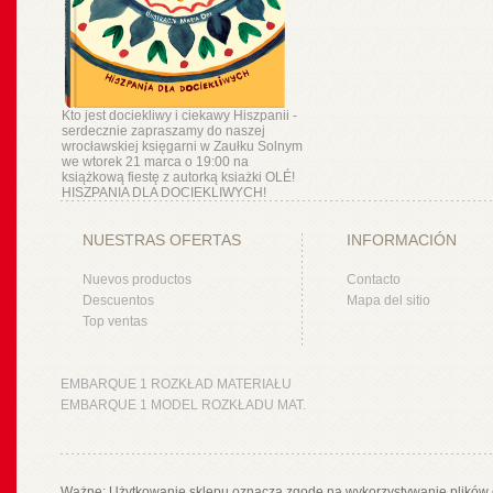
Kto jest dociekliwy i ciekawy Hiszpanii -
serdecznie zapraszamy do naszej
wrocławskiej księgarni w Zaułku Solnym
we wtorek 21 marca o 19:00 na
książkową fiestę z autorką ksiażki OLÉ!
HISZPANIA DLA DOCIEKLIWYCH!
NUESTRAS OFERTAS
INFORMACIÓN
Nuevos productos
Contacto
Descuentos
Mapa del sitio
Top ventas
EMBARQUE 1 ROZKŁAD MATERIAŁU
EMBARQUE 1 MODEL ROZKŁADU MAT.
Ważne: Użytkowanie sklepu oznacza zgodę na wykorzystywanie plików 