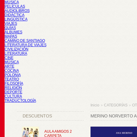
MÚSICA
PELÍCULAS
AUDIOLIBROS
DIDÁCTICA
LINGÜÍSTICA
VIAJES
GUÍAS
ÁLBUMES
MAPAS
CAMINO DE SANTIAGO
LITERATURA DE VIAJES
CIVILIZACIÓN
LITERATURA
CINE
MÚSICA
ARTE
COCINA
POLONIA
TEATRO
FILOSOFÍA
RELIGIÓN
DEPORTE
CULTURA
TRADUCTOLOGÍA
Inicio
CATEGORÍAS
O
>
>
DESCUENTOS
MERINO NORVERTO AN
AULA AMIGOS 2
CARPETA